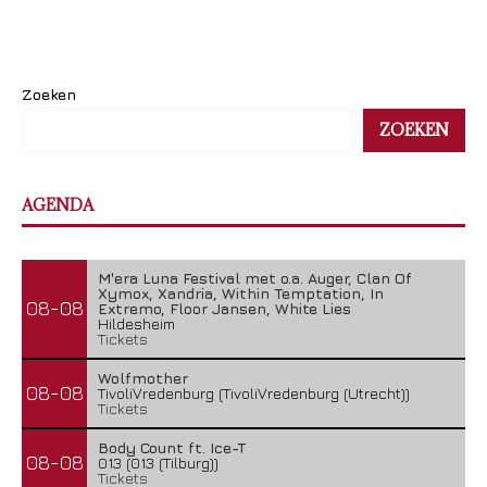
Zoeken
ZOEKEN
AGENDA
M'era Luna Festival met o.a. Auger, Clan Of
Xymox, Xandria, Within Temptation, In
08-08
Extremo, Floor Jansen, White Lies
Hildesheim
Tickets
Wolfmother
08-08
TivoliVredenburg (TivoliVredenburg (Utrecht))
Tickets
Body Count ft. Ice-T
08-08
013 (013 (Tilburg))
Tickets