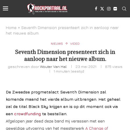
Home
»
Seventh Dimension presenteert zich in aanloop naar
het nieuwe album.
NIEUWS
VIDEO
Seventh Dimension presenteert zich in
aanloop naar het nieuwe album.
geschreven door
Wouter Van Hal
23 mei 2021
875
views
1 minuten leestijd
De Zweedse progmetalact Seventh Dimension zal
komende maand het vierde album uitbrengen. Het geheel
zal de titel Black Sky krijgen en is op dit moment ook via
een
crowdfunding
te bestellen.
Afgelopen jaar deed deze band mij verassen met een
geweldige uitvoering van het meesterwerk
A Change of