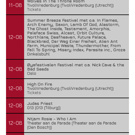
Wolves In The Throne Room
11-08
TivoliVredenburg (TivoliVredenburg (Utrecht))
Tickets
Summer Breeze Festival met o.a. In Flames,
Arch Enemy, Saxon, Lamb Of God, Alestorm,
The Ghost Inside, Testament, Amorphis,
Paleface Swiss, Alcest, Orbit Culture,
12-08
Northlane, Deafheaven, Future Palace,
Blackbraid, Der Weg Einer Freiheit, Alien Ant
Farm, Municipal Waste, Thundermother, From
Fall To Spring, Misery Index, Parasite inc., Groza
Dinkelsbühl
Øyafestivalen Festival met o.a. Nick Cave & the
12-08
Bad Seeds
Oslo
High On Fire
12-08
TivoliVredenburg (TivoliVredenburg (Utrecht))
Tickets
Judas Priest
12-08
013 (013 (Tilburg))
Ntjam Rosie - Who I Am
12-08
Theater aan de Parade (Theater aan de Parade
(Den Bosch))