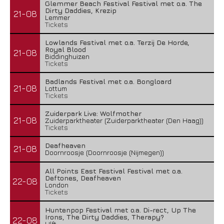
Glemmer Beach Festival Festival met o.a. The
Dirty Daddies, Krezip
21-08
Lemmer
Tickets
Lowlands Festival met o.a. Terzij De Horde,
Royal Blood
21-08
Biddinghuizen
Tickets
Badlands Festival met o.a. Bongloard
21-08
Lottum
Tickets
Zuiderpark Live: Wolfmother
21-08
Zuiderparktheater (Zuiderparktheater (Den Haag))
Tickets
Deafheaven
21-08
Doornroosje (Doornroosje (Nijmegen))
All Points East Festival Festival met o.a.
Deftones, Deafheaven
22-08
London
Tickets
Huntenpop Festival met o.a. Di-rect, Up The
Irons, The Dirty Daddies, Therapy?
22-08
Ulft