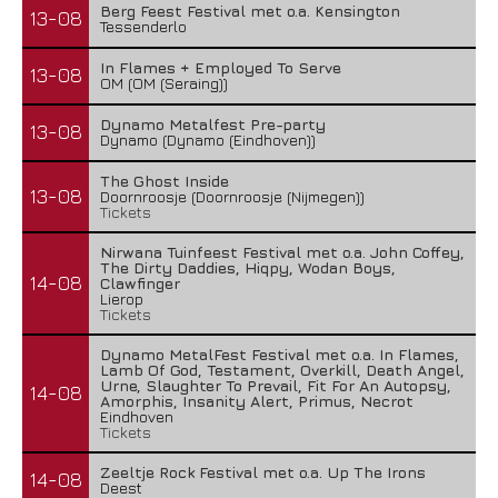
Berg Feest Festival met o.a. Kensington
13-08
Tessenderlo
In Flames + Employed To Serve
13-08
OM (OM (Seraing))
Dynamo Metalfest Pre-party
13-08
Dynamo (Dynamo (Eindhoven))
The Ghost Inside
13-08
Doornroosje (Doornroosje (Nijmegen))
Tickets
Nirwana Tuinfeest Festival met o.a. John Coffey,
The Dirty Daddies, Hiqpy, Wodan Boys,
14-08
Clawfinger
Lierop
Tickets
Dynamo MetalFest Festival met o.a. In Flames,
Lamb Of God, Testament, Overkill, Death Angel,
Urne, Slaughter To Prevail, Fit For An Autopsy,
14-08
Amorphis, Insanity Alert, Primus, Necrot
Eindhoven
Tickets
Zeeltje Rock Festival met o.a. Up The Irons
14-08
Deest