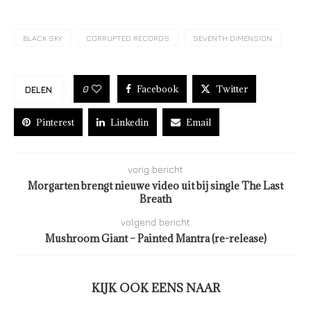
BLACK SKY
CORRUPTED RECORDS
SEVENTH DIMENSION
Facebook
Twitter
0
DELEN
Pinterest
Linkedin
Email
vorig bericht
Morgarten brengt nieuwe video uit bij single The Last
Breath
volgend bericht
Mushroom Giant – Painted Mantra (re-release)
KIJK OOK EENS NAAR