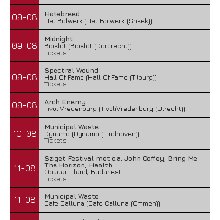
Hatebreed
09-08
Het Bolwerk (Het Bolwerk (Sneek))
Midnight
09-08
Bibelot (Bibelot (Dordrecht))
Tickets
Spectral Wound
09-08
Hall Of Fame (Hall Of Fame (Tilburg))
Tickets
Arch Enemy
09-08
TivoliVredenburg (TivoliVredenburg (Utrecht))
Municipal Waste
10-08
Dynamo (Dynamo (Eindhoven))
Tickets
Sziget Festival met o.a. John Coffey, Bring Me
The Horizon, Health
11-08
Óbudai Eiland, Budapest
Tickets
Municipal Waste
11-08
Cafe Calluna (Cafe Calluna (Ommen))