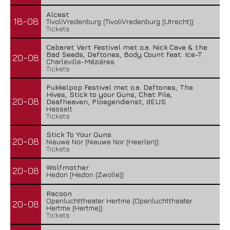
Alcest
18-08
TivoliVredenburg (TivoliVredenburg (Utrecht))
Tickets
Cabaret Vert Festival met o.a. Nick Cave & the
Bad Seeds, Deftones, Body Count feat. Ice-T
20-08
Charleville-Mézières
Tickets
Pukkelpop Festival met o.a. Deftones, The
Hives, Stick to your Guns, Chat Pile,
20-08
Deafheaven, Ploegendienst, dEUS
Hasselt
Tickets
Stick To Your Guns
20-08
Nieuwe Nor (Nieuwe Nor (Heerlen))
Tickets
Wolfmother
20-08
Hedon (Hedon (Zwolle))
Racoon
Openluchttheater Hertme (Openluchttheater
20-08
Hertme (Hertme))
Tickets