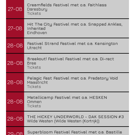
Creamfields Festival met o.a. Faithless
27-08
Daresbury
Tickets
Hit The City Festival met o.a. Snapped Ankles,
27-08
Inherited
Eindhoven
Festival Strand Festival met o.a. Kensington
28-08
Utrecht
Breekout! Festival Festival met o.a. Di-rect
28-08
Bree
Tickets
Pelagic Fest Festival met o.a. Predatory Void
28-08
Maastricht
Tickets
Metallicamp Festival met o.a. HESKEN
28-08
Ommen
Tickets
THE HICKEY UNDERWORLD - DAK SESSION #3
28-08
Wilde Westen (Wilde Westen (Kortrijk))
Superbloom Festival Festival met o.a. Bastille
29-08