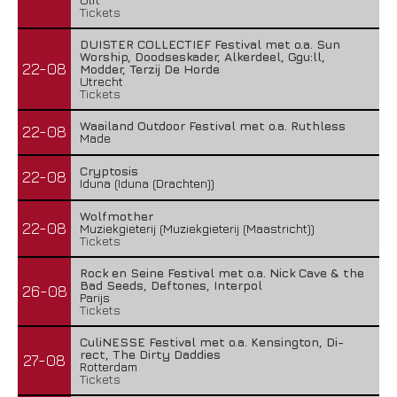
Tickets
DUISTER COLLECTIEF Festival met o.a. Sun
Worship, Doodseskader, Alkerdeel, Ggu:ll,
22-08
Modder, Terzij De Horde
Utrecht
Tickets
Waailand Outdoor Festival met o.a. Ruthless
22-08
Made
Cryptosis
22-08
Iduna (Iduna (Drachten))
Wolfmother
22-08
Muziekgieterij (Muziekgieterij (Maastricht))
Tickets
Rock en Seine Festival met o.a. Nick Cave & the
Bad Seeds, Deftones, Interpol
26-08
Parijs
Tickets
CuliNESSE Festival met o.a. Kensington, Di-
rect, The Dirty Daddies
27-08
Rotterdam
Tickets