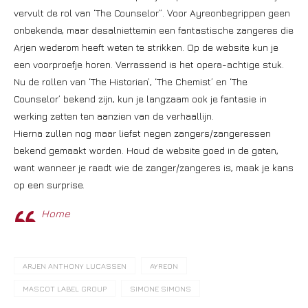
vervult de rol van ‘The Counselor”. Voor Ayreonbegrippen geen
onbekende, maar desalniettemin een fantastische zangeres die
Arjen wederom heeft weten te strikken. Op de website kun je
een voorproefje horen. Verrassend is het opera-achtige stuk.
Nu de rollen van ‘The Historian’, ‘The Chemist’ en ‘The
Counselor’ bekend zijn, kun je langzaam ook je fantasie in
werking zetten ten aanzien van de verhaallijn.
Hierna zullen nog maar liefst negen zangers/zangeressen
bekend gemaakt worden. Houd de website goed in de gaten,
want wanneer je raadt wie de zanger/zangeres is, maak je kans
op een surprise.
Home
ARJEN ANTHONY LUCASSEN
AYREON
MASCOT LABEL GROUP
SIMONE SIMONS