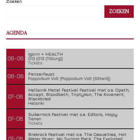
Zoeken
ZOEKEN
AGENDA
Igorrr + HEALTH
06-08
013 (013 (Tilburg))
Tickets
Panzerfaust
06-08
Poppodium Volt (Poppodium Volt (Sittard))
Hellsinki Metal Festival Festival met o.a. Opeth,
Accept, Bloodbath, Triptykon, The Kovenant,
07-08
Blackbraid
Helsinki
Suikerrock Festival met o.a. Editors, Hiqpy
07-08
Tienen
Tickets
Brakrock Festival met o.a. The Casualties, Hot
07-08
Water Music, No Turning Back, The Exploited