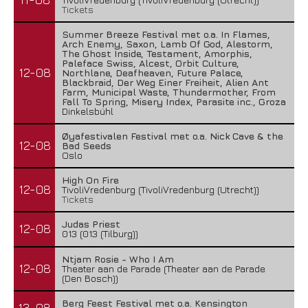
Tickets
Summer Breeze Festival met o.a. In Flames,
Arch Enemy, Saxon, Lamb Of God, Alestorm,
The Ghost Inside, Testament, Amorphis,
Paleface Swiss, Alcest, Orbit Culture,
12-08
Northlane, Deafheaven, Future Palace,
Blackbraid, Der Weg Einer Freiheit, Alien Ant
Farm, Municipal Waste, Thundermother, From
Fall To Spring, Misery Index, Parasite inc., Groza
Dinkelsbühl
Øyafestivalen Festival met o.a. Nick Cave & the
12-08
Bad Seeds
Oslo
High On Fire
12-08
TivoliVredenburg (TivoliVredenburg (Utrecht))
Tickets
Judas Priest
12-08
013 (013 (Tilburg))
Ntjam Rosie - Who I Am
12-08
Theater aan de Parade (Theater aan de Parade
(Den Bosch))
Berg Feest Festival met o.a. Kensington
13-08