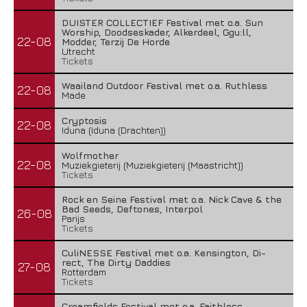
DUISTER COLLECTIEF Festival met o.a. Sun
Worship, Doodseskader, Alkerdeel, Ggu:ll,
22-08
Modder, Terzij De Horde
Utrecht
Tickets
Waailand Outdoor Festival met o.a. Ruthless
22-08
Made
Cryptosis
22-08
Iduna (Iduna (Drachten))
Wolfmother
22-08
Muziekgieterij (Muziekgieterij (Maastricht))
Tickets
Rock en Seine Festival met o.a. Nick Cave & the
Bad Seeds, Deftones, Interpol
26-08
Parijs
Tickets
CuliNESSE Festival met o.a. Kensington, Di-
rect, The Dirty Daddies
27-08
Rotterdam
Tickets
Creamfields Festival met o.a. Faithless