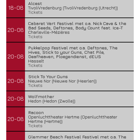
Alcest
18-08
TivoliVredenburg (TivoliVredenburg (Utrecht))
Tickets
Cabaret Vert Festival met o.a. Nick Cave & the
Bad Seeds, Deftones, Body Count feat. Ice-T
20-08
Charleville-Mézières
Tickets
Pukkelpop Festival met o.a. Deftones, The
Hives, Stick to your Guns, Chat Pile,
20-08
Deafheaven, Ploegendienst, dEUS
Hasselt
Tickets
Stick To Your Guns
20-08
Nieuwe Nor (Nieuwe Nor (Heerlen))
Tickets
Wolfmother
20-08
Hedon (Hedon (Zwolle))
Racoon
Openluchttheater Hertme (Openluchttheater
20-08
Hertme (Hertme))
Tickets
Glemmer Beach Festival Festival met o.a. The