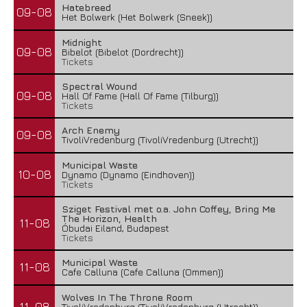
Hatebreed
09-08
Het Bolwerk (Het Bolwerk (Sneek))
Midnight
09-08
Bibelot (Bibelot (Dordrecht))
Tickets
Spectral Wound
09-08
Hall Of Fame (Hall Of Fame (Tilburg))
Tickets
Arch Enemy
09-08
TivoliVredenburg (TivoliVredenburg (Utrecht))
Municipal Waste
10-08
Dynamo (Dynamo (Eindhoven))
Tickets
Sziget Festival met o.a. John Coffey, Bring Me
The Horizon, Health
11-08
Óbudai Eiland, Budapest
Tickets
Municipal Waste
11-08
Cafe Calluna (Cafe Calluna (Ommen))
Wolves In The Throne Room
11-08
TivoliVredenburg (TivoliVredenburg (Utrecht))