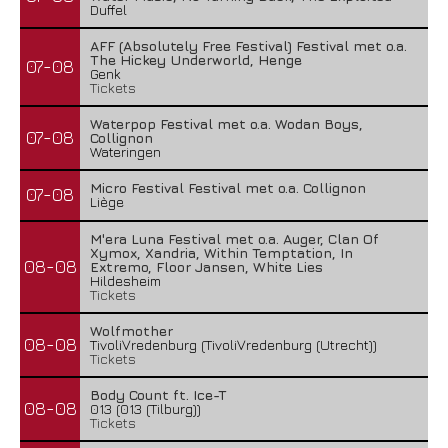
Duffel
AFF (Absolutely Free Festival) Festival met o.a.
The Hickey Underworld, Henge
07-08
Genk
Tickets
Waterpop Festival met o.a. Wodan Boys,
07-08
Collignon
Wateringen
Micro Festival Festival met o.a. Collignon
07-08
Liège
M'era Luna Festival met o.a. Auger, Clan Of
Xymox, Xandria, Within Temptation, In
08-08
Extremo, Floor Jansen, White Lies
Hildesheim
Tickets
Wolfmother
08-08
TivoliVredenburg (TivoliVredenburg (Utrecht))
Tickets
Body Count ft. Ice-T
08-08
013 (013 (Tilburg))
Tickets