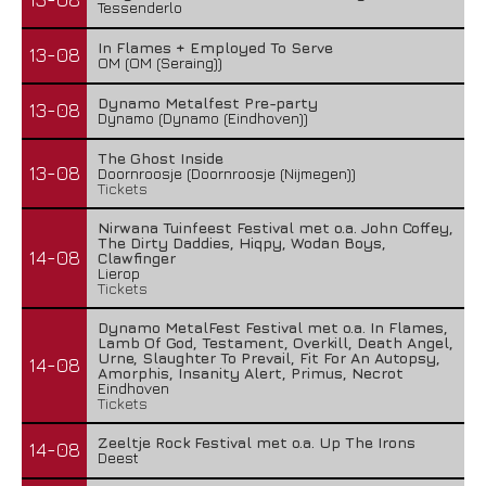
Tessenderlo
In Flames + Employed To Serve
13-08
OM (OM (Seraing))
Dynamo Metalfest Pre-party
13-08
Dynamo (Dynamo (Eindhoven))
The Ghost Inside
13-08
Doornroosje (Doornroosje (Nijmegen))
Tickets
Nirwana Tuinfeest Festival met o.a. John Coffey,
The Dirty Daddies, Hiqpy, Wodan Boys,
14-08
Clawfinger
Lierop
Tickets
Dynamo MetalFest Festival met o.a. In Flames,
Lamb Of God, Testament, Overkill, Death Angel,
Urne, Slaughter To Prevail, Fit For An Autopsy,
14-08
Amorphis, Insanity Alert, Primus, Necrot
Eindhoven
Tickets
Zeeltje Rock Festival met o.a. Up The Irons
14-08
Deest