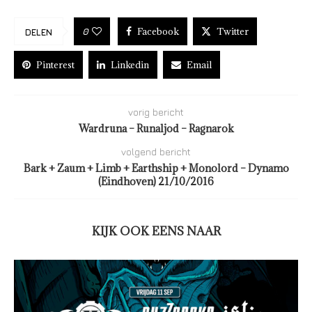
Facebook
Twitter
0
DELEN
Pinterest
Linkedin
Email
vorig bericht
Wardruna – Runaljod – Ragnarok
volgend bericht
Bark + Zaum + Limb + Earthship + Monolord – Dynamo
(Eindhoven) 21/10/2016
KIJK OOK EENS NAAR