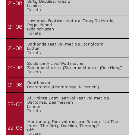
Dirty Daddies, Krezip
21-08
Lemmer
Tickets
Lowlands Festival met o.a. Terzij De Horde,
Royal Blood
21-08
Biddinghuizen
Tickets
Badlands Festival met o.a. Bongloard
21-08
Lottum
Tickets
Zuiderpark Live: Wolfmother
21-08
Zuiderparktheater (Zuiderparktheater (Den Haag))
Tickets
Deafheaven
21-08
Doornroosje (Doornroosje (Nijmegen))
All Points East Festival Festival met o.a.
Deftones, Deafheaven
22-08
London
Tickets
Huntenpop Festival met o.a. Di-rect, Up The
Irons, The Dirty Daddies, Therapy?
22-08
Ulft
Tickets