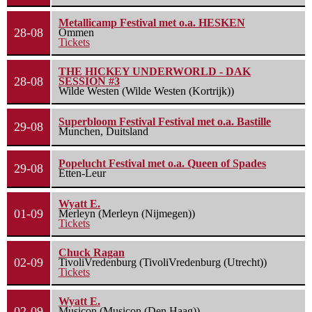
Metallicamp Festival met o.a. HESKEN
28-08
Ommen
Tickets
THE HICKEY UNDERWORLD - DAK
28-08
SESSION #3
Wilde Westen (Wilde Westen (Kortrijk))
Superbloom Festival Festival met o.a. Bastille
29-08
Munchen, Duitsland
Popelucht Festival met o.a. Queen of Spades
29-08
Etten-Leur
Wyatt E.
01-09
Merleyn (Merleyn (Nijmegen))
Tickets
Chuck Ragan
02-09
TivoliVredenburg (TivoliVredenburg (Utrecht))
Tickets
Wyatt E.
02-09
Musicon (Musicon (Den Haag))