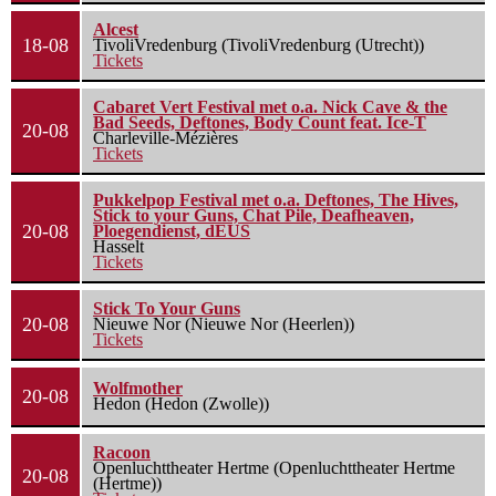
Alcest
18-08
TivoliVredenburg (TivoliVredenburg (Utrecht))
Tickets
Cabaret Vert Festival met o.a. Nick Cave & the
Bad Seeds, Deftones, Body Count feat. Ice-T
20-08
Charleville-Mézières
Tickets
Pukkelpop Festival met o.a. Deftones, The Hives,
Stick to your Guns, Chat Pile, Deafheaven,
20-08
Ploegendienst, dEUS
Hasselt
Tickets
Stick To Your Guns
20-08
Nieuwe Nor (Nieuwe Nor (Heerlen))
Tickets
Wolfmother
20-08
Hedon (Hedon (Zwolle))
Racoon
Openluchttheater Hertme (Openluchttheater Hertme
20-08
(Hertme))