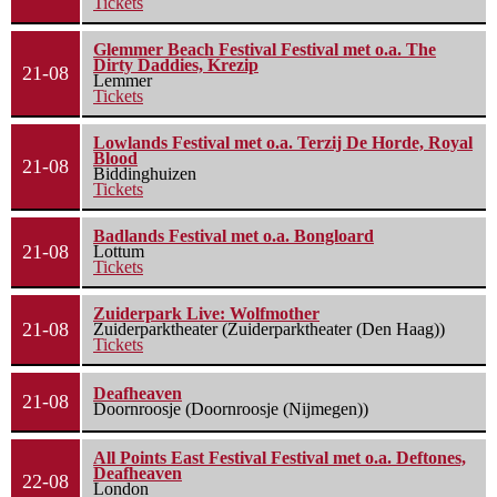
Tickets
Glemmer Beach Festival Festival met o.a. The
Dirty Daddies, Krezip
21-08
Lemmer
Tickets
Lowlands Festival met o.a. Terzij De Horde, Royal
Blood
21-08
Biddinghuizen
Tickets
Badlands Festival met o.a. Bongloard
21-08
Lottum
Tickets
Zuiderpark Live: Wolfmother
21-08
Zuiderparktheater (Zuiderparktheater (Den Haag))
Tickets
Deafheaven
21-08
Doornroosje (Doornroosje (Nijmegen))
All Points East Festival Festival met o.a. Deftones,
Deafheaven
22-08
London