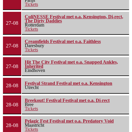
Parijs
Tickets
CuliNESSE Festival met o.a. Kensington, Di-rect,
The Dirty Daddies
27-08
Rotterdam
Tickets
Creamfields Festival met o.a. Faithless
27-08
Daresbury
Tickets
Hit The City Festival met o.a. Snapped Ankles,
27-08
Inherited
Eindhoven
Festival Strand Festival met o.a. Kensington
28-08
Utrecht
Breekout! Festival Festival met o.a. Di-rect
28-08
Bree
Tickets
Pelagic Fest Festival met o.a. Predatory Void
28-08
Maastricht
Tickets