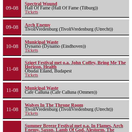
Spectral Wound
09-08
Hall Of Fame (Hall Of Fame (Tilburg))
Tickets
Arch Enemy
09-08
TivoliVredenburg (TivoliVredenburg (Utrecht))
Municipal Waste
10-08
Dynamo (Dynamo (Eindhoven))
Tickets
Sziget Festival met o.a. John Coffey, Bring Me The
Horizon, Health
11-08
Óbudai Eiland, Budapest
Tickets
Municipal Waste
11-08
Cafe Calluna (Cafe Calluna (Ommen))
Wolves In The Throne Room
11-08
TivoliVredenburg (TivoliVredenburg (Utrecht))
Tickets
Summer Breeze Festival met o.a. In Flames, Arch
Enemy, Saxon, Lamb Of God, Alestorm, The