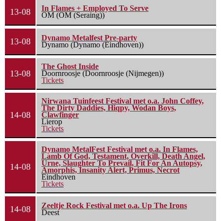
In Flames + Employed To Serve
13-08
OM (OM (Seraing))
Dynamo Metalfest Pre-party
13-08
Dynamo (Dynamo (Eindhoven))
The Ghost Inside
13-08
Doornroosje (Doornroosje (Nijmegen))
Tickets
Nirwana Tuinfeest Festival met o.a. John Coffey,
The Dirty Daddies, Hiqpy, Wodan Boys,
14-08
Clawfinger
Lierop
Tickets
Dynamo MetalFest Festival met o.a. In Flames,
Lamb Of God, Testament, Overkill, Death Angel,
Urne, Slaughter To Prevail, Fit For An Autopsy,
14-08
Amorphis, Insanity Alert, Primus, Necrot
Eindhoven
Tickets
Zeeltje Rock Festival met o.a. Up The Irons
14-08
Deest