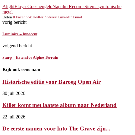
Alight
Eloyse
Goes
hengelo
Napalm Records
Sirenia
symfonische
metal
Delen
0
Facebook
Twitter
Pinterest
Linkedin
Email
vorig bericht
Luminize – Innocent
volgend bericht
Sturp – Extensive Alpine Terrain
Kijk ook eens naar
Historische editie voor Baroeg Open Air
30 juli 2026
Killer komt met laatste album naar Nederland
22 juli 2026
De eerste namen voor Into The Grave zijn...