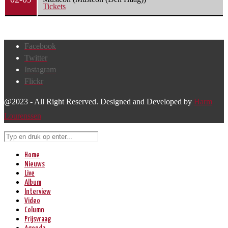
Tickets
Facebook
Twitter
Instagram
Flickr
@2023 - All Right Reserved. Designed and Developed by
Harm
Lourenssen
Home
Nieuws
Live
Album
Interview
Video
Column
Prijsvraag