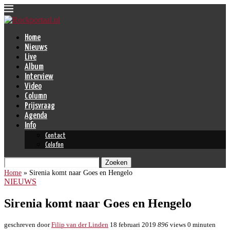
Home
Nieuws
Live
Album
Interview
Video
Column
Prijsvraag
Agenda
Info
Contact
Colofon
Zoeken
Home
»
Sirenia komt naar Goes en Hengelo
NIEUWS
Sirenia komt naar Goes en Hengelo
geschreven door
Filip van der Linden
18 februari 2019
896
views
0 minuten