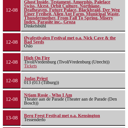
Ghost Inside, Testament, Amorphis, Paleface
Swiss, Alcest, Orbit Culture, Northlane,
12-08
Deafheaven, Future Palace, Blackbraid, Der Weg
Einer Freiheit, Alien Ant Farm, Municipal Waste,
Thundermother, From Fall To Spring, Misery
Index, Parasite inc., Groza
Dinkelsbühl
Øyafestivalen Festival met o.a. Nick Cave & the
12-08
Bad Seeds
Oslo
High On Fire
12-08
TivoliVredenburg (TivoliVredenburg (Utrecht))
Tickets
Judas Priest
12-08
013 (013 (Tilburg))
Ntjam Rosie - Who I Am
12-08
Theater aan de Parade (Theater aan de Parade (Den
Bosch))
Berg Feest Festival met o.a. Kensington
13-08
Tessenderlo