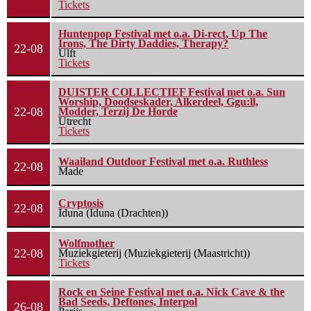
Tickets
Huntenpop Festival met o.a. Di-rect, Up The
Irons, The Dirty Daddies, Therapy?
22-08
Ulft
Tickets
DUISTER COLLECTIEF Festival met o.a. Sun
Worship, Doodseskader, Alkerdeel, Ggu:ll,
22-08
Modder, Terzij De Horde
Utrecht
Tickets
Waailand Outdoor Festival met o.a. Ruthless
22-08
Made
Cryptosis
22-08
Iduna (Iduna (Drachten))
Wolfmother
22-08
Muziekgieterij (Muziekgieterij (Maastricht))
Tickets
Rock en Seine Festival met o.a. Nick Cave & the
Bad Seeds, Deftones, Interpol
26-08