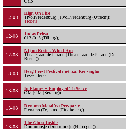
Oslo
High On Fire
12-08
TivoliVredenburg (TivoliVredenburg (Utrecht))
Tickets
Judas Priest
12-08
013 (013 (Tilburg))
Ntjam Rosie - Who I Am
12-08
Theater aan de Parade (Theater aan de Parade (Den
Bosch))
Berg Feest Festival met o.a. Kensington
13-08
Tessenderlo
In Flames + Employed To Serve
13-08
OM (OM (Seraing))
Dynamo Metalfest Pre-party
13-08
Dynamo (Dynamo (Eindhoven))
The Ghost Inside
13-08
Doornroosje (Doornroosje (Nijmegen))