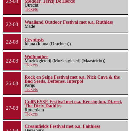
22-08
Modder, Terzij De Horde
Utrecht
Tickets
Waailand Outdoor Festival met o.a. Ruthless
22-08
Made
Cryptosis
22-08
Iduna (Iduna (Drachten))
Wolfmother
22-08
Muziekgieterij (Muziekgieterij (Maastricht))
Tickets
Rock en Seine Festival met o.a. Nick Cave & the
Bad Seeds, Deftones, Interpol
26-08
Parijs
Tickets
CuliNESSE Festival met o.a. Kensington, Di-rect,
The Dirty Daddies
27-08
Rotterdam
Tickets
Creamfields Festival met o.a. Faithless
27-08
Daresbury