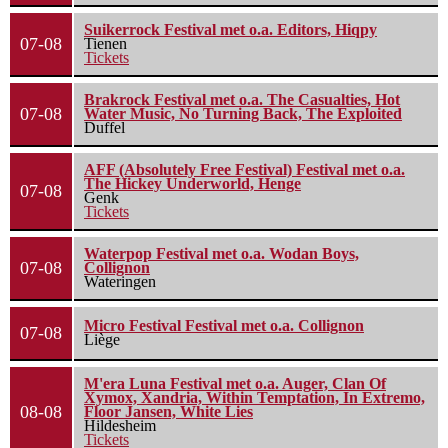
Suikerrock Festival met o.a. Editors, Hiqpy
07-08
Tienen
Tickets
Brakrock Festival met o.a. The Casualties, Hot
07-08
Water Music, No Turning Back, The Exploited
Duffel
AFF (Absolutely Free Festival) Festival met o.a.
The Hickey Underworld, Henge
07-08
Genk
Tickets
Waterpop Festival met o.a. Wodan Boys,
07-08
Collignon
Wateringen
Micro Festival Festival met o.a. Collignon
07-08
Liège
M'era Luna Festival met o.a. Auger, Clan Of
Xymox, Xandria, Within Temptation, In Extremo,
08-08
Floor Jansen, White Lies
Hildesheim
Tickets