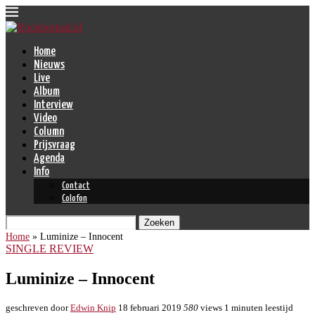
Home
Nieuws
Live
Album
Interview
Video
Column
Prijsvraag
Agenda
Info
Contact
Colofon
Zoeken
Home
»
Luminize – Innocent
SINGLE REVIEW
Luminize – Innocent
geschreven door
Edwin Knip
18 februari 2019
580
views
1 minuten leestijd