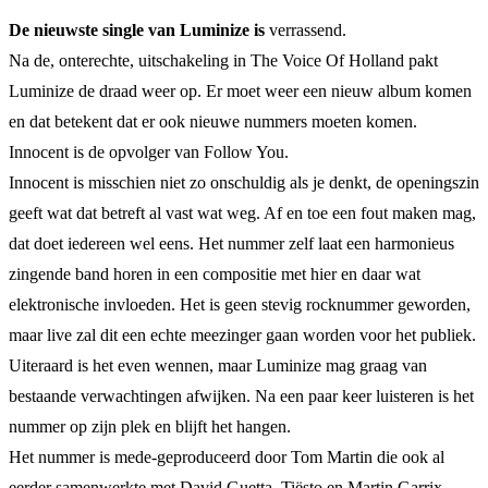
De nieuwste single van Luminize is
verrassend.
Na de, onterechte, uitschakeling in The Voice Of Holland pakt
Luminize de draad weer op. Er moet weer een nieuw album komen
en dat betekent dat er ook nieuwe nummers moeten komen.
Innocent is de opvolger van Follow You.
Innocent is misschien niet zo onschuldig als je denkt, de openingszin
geeft wat dat betreft al vast wat weg. Af en toe een fout maken mag,
dat doet iedereen wel eens. Het nummer zelf laat een harmonieus
zingende band horen in een compositie met hier en daar wat
elektronische invloeden. Het is geen stevig rocknummer geworden,
maar live zal dit een echte meezinger gaan worden voor het publiek.
Uiteraard is het even wennen, maar Luminize mag graag van
bestaande verwachtingen afwijken. Na een paar keer luisteren is het
nummer op zijn plek en blijft het hangen.
Het nummer is mede-geproduceerd door Tom Martin die ook al
eerder samenwerkte met David Guetta, Tiësto en Martin Garrix.