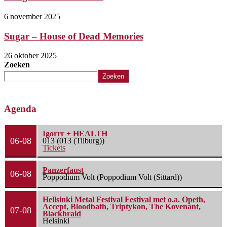
6 november 2025
Sugar – House of Dead Memories
26 oktober 2025
Zoeken
Zoeken
Agenda
Igorrr + HEALTH
06-08
013 (013 (Tilburg))
Tickets
Panzerfaust
06-08
Poppodium Volt (Poppodium Volt (Sittard))
Hellsinki Metal Festival Festival met o.a. Opeth,
Accept, Bloodbath, Triptykon, The Kovenant,
07-08
Blackbraid
Helsinki