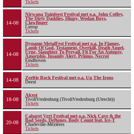
Tickets
Nirwana Tuinfeest Festival met o.a. John Coffey,
The Dirty Daddies, Hiqpy, Wodan Boys,
14-08
Clawfinger
Lierop
Tickets
Dynamo MetalFest Festival met o.a. In Flames,
Lamb Of God, Testament, Overkill, Death Angel,
Urne, Slaughter To Prevail, Fit For An Autopsy,
14-08
Amorphis, Insanity Alert, Primus, Necrot
Eindhoven
Tickets
Zeeltje Rock Festival met o.a. Up The Irons
14-08
Deest
Alcest
18-08
TivoliVredenburg (TivoliVredenburg (Utrecht))
Tickets
Cabaret Vert Festival met o.a. Nick Cave & the
Bad Seeds, Deftones, Body Count feat. Ice-T
20-08
Charleville-Mézières
Tickets