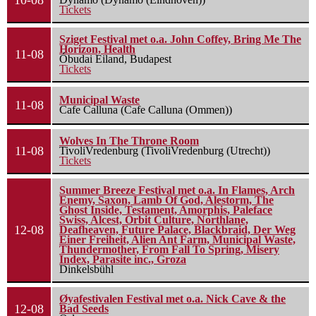
10-08
Tickets
Sziget Festival met o.a. John Coffey, Bring Me The
Horizon, Health
11-08
Óbudai Eiland, Budapest
Tickets
Municipal Waste
11-08
Cafe Calluna (Cafe Calluna (Ommen))
Wolves In The Throne Room
11-08
TivoliVredenburg (TivoliVredenburg (Utrecht))
Tickets
Summer Breeze Festival met o.a. In Flames, Arch
Enemy, Saxon, Lamb Of God, Alestorm, The
Ghost Inside, Testament, Amorphis, Paleface
Swiss, Alcest, Orbit Culture, Northlane,
12-08
Deafheaven, Future Palace, Blackbraid, Der Weg
Einer Freiheit, Alien Ant Farm, Municipal Waste,
Thundermother, From Fall To Spring, Misery
Index, Parasite inc., Groza
Dinkelsbühl
Øyafestivalen Festival met o.a. Nick Cave & the
12-08
Bad Seeds