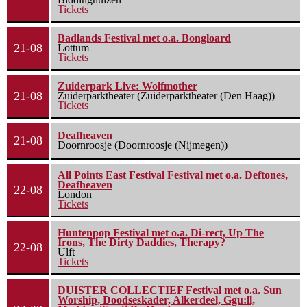
Tickets
Badlands Festival met o.a. Bongloard
21-08
Lottum
Tickets
Zuiderpark Live: Wolfmother
21-08
Zuiderparktheater (Zuiderparktheater (Den Haag))
Tickets
Deafheaven
21-08
Doornroosje (Doornroosje (Nijmegen))
All Points East Festival Festival met o.a. Deftones,
Deafheaven
22-08
London
Tickets
Huntenpop Festival met o.a. Di-rect, Up The
Irons, The Dirty Daddies, Therapy?
22-08
Ulft
Tickets
DUISTER COLLECTIEF Festival met o.a. Sun
Worship, Doodseskader, Alkerdeel, Ggu:ll,