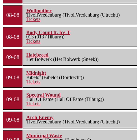
Wolfmother
08-08
TivoliVredenburg (TivoliVredenburg (Utrecht))
Tickets
Body Count ft. Ice-T
08-08
013 (013 (Tilburg))
Tickets
Hatebreed
09-08
Het Bolwerk (Het Bolwerk (Sneek))
Midnight
09-08
Bibelot (Bibelot (Dordrecht))
Tickets
Spectral Wound
09-08
Hall Of Fame (Hall Of Fame (Tilburg))
Tickets
Arch Enemy
09-08
TivoliVredenburg (TivoliVredenburg (Utrecht))
Municipal Waste
Dynamo (Dynamo (Eindhoven))