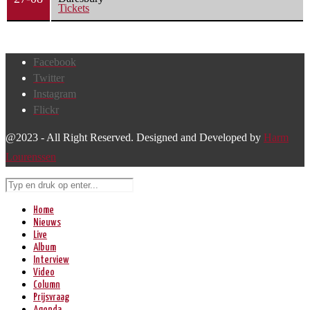
Tickets
Facebook
Twitter
Instagram
Flickr
@2023 - All Right Reserved. Designed and Developed by
Harm
Lourenssen
Home
Nieuws
Live
Album
Interview
Video
Column
Prijsvraag
Agenda