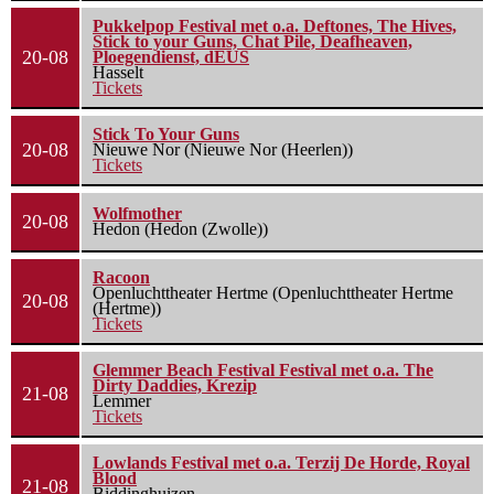
Pukkelpop Festival met o.a. Deftones, The Hives,
Stick to your Guns, Chat Pile, Deafheaven,
20-08
Ploegendienst, dEUS
Hasselt
Tickets
Stick To Your Guns
20-08
Nieuwe Nor (Nieuwe Nor (Heerlen))
Tickets
Wolfmother
20-08
Hedon (Hedon (Zwolle))
Racoon
Openluchttheater Hertme (Openluchttheater Hertme
20-08
(Hertme))
Tickets
Glemmer Beach Festival Festival met o.a. The
Dirty Daddies, Krezip
21-08
Lemmer
Tickets
Lowlands Festival met o.a. Terzij De Horde, Royal
Blood
21-08
Biddinghuizen