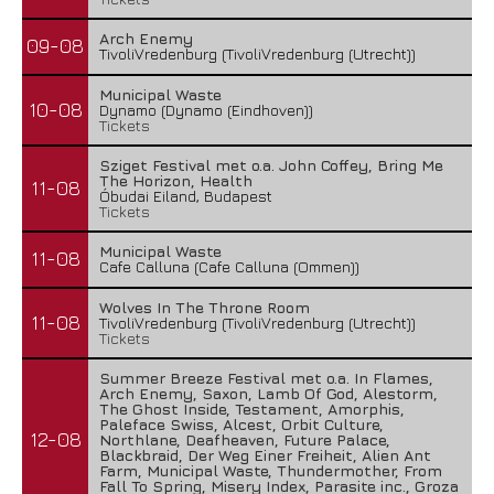
Arch Enemy
09-08
TivoliVredenburg (TivoliVredenburg (Utrecht))
Municipal Waste
10-08
Dynamo (Dynamo (Eindhoven))
Tickets
Sziget Festival met o.a. John Coffey, Bring Me
The Horizon, Health
11-08
Óbudai Eiland, Budapest
Tickets
Municipal Waste
11-08
Cafe Calluna (Cafe Calluna (Ommen))
Wolves In The Throne Room
11-08
TivoliVredenburg (TivoliVredenburg (Utrecht))
Tickets
Summer Breeze Festival met o.a. In Flames,
Arch Enemy, Saxon, Lamb Of God, Alestorm,
The Ghost Inside, Testament, Amorphis,
Paleface Swiss, Alcest, Orbit Culture,
12-08
Northlane, Deafheaven, Future Palace,
Blackbraid, Der Weg Einer Freiheit, Alien Ant
Farm, Municipal Waste, Thundermother, From
Fall To Spring, Misery Index, Parasite inc., Groza