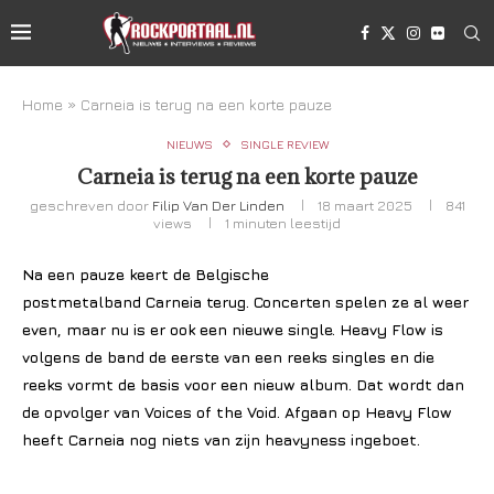
Home
»
Carneia is terug na een korte pauze
NIEUWS
SINGLE REVIEW
Carneia is terug na een korte pauze
geschreven door
Filip Van Der Linden
18 maart 2025
841
views
1 minuten leestijd
Na een pauze keert de Belgische
postmetalband Carneia terug. Concerten spelen ze al weer
even, maar nu is er ook een nieuwe single. Heavy Flow is
volgens de band de eerste van een reeks singles en die
reeks vormt de basis voor een nieuw album. Dat wordt dan
de opvolger van Voices of the Void. Afgaan op Heavy Flow
heeft Carneia nog niets van zijn heavyness ingeboet.