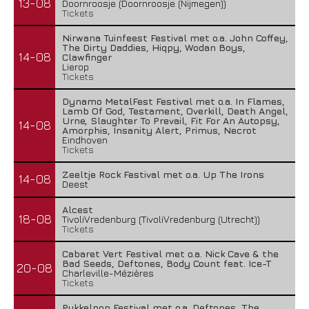
13-08
Doornroosje (Doornroosje (Nijmegen))
Tickets
Nirwana Tuinfeest Festival met o.a. John Coffey,
The Dirty Daddies, Hiqpy, Wodan Boys,
14-08
Clawfinger
Lierop
Tickets
Dynamo MetalFest Festival met o.a. In Flames,
Lamb Of God, Testament, Overkill, Death Angel,
Urne, Slaughter To Prevail, Fit For An Autopsy,
14-08
Amorphis, Insanity Alert, Primus, Necrot
Eindhoven
Tickets
Zeeltje Rock Festival met o.a. Up The Irons
14-08
Deest
Alcest
18-08
TivoliVredenburg (TivoliVredenburg (Utrecht))
Tickets
Cabaret Vert Festival met o.a. Nick Cave & the
Bad Seeds, Deftones, Body Count feat. Ice-T
20-08
Charleville-Mézières
Tickets
Pukkelpop Festival met o.a. Deftones, The