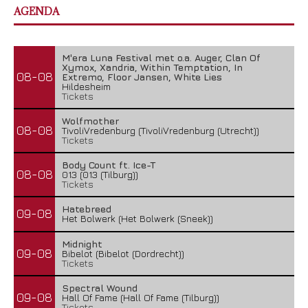
AGENDA
M'era Luna Festival met o.a. Auger, Clan Of
Xymox, Xandria, Within Temptation, In
08-08
Extremo, Floor Jansen, White Lies
Hildesheim
Tickets
Wolfmother
08-08
TivoliVredenburg (TivoliVredenburg (Utrecht))
Tickets
Body Count ft. Ice-T
08-08
013 (013 (Tilburg))
Tickets
Hatebreed
09-08
Het Bolwerk (Het Bolwerk (Sneek))
Midnight
09-08
Bibelot (Bibelot (Dordrecht))
Tickets
Spectral Wound
09-08
Hall Of Fame (Hall Of Fame (Tilburg))
Tickets