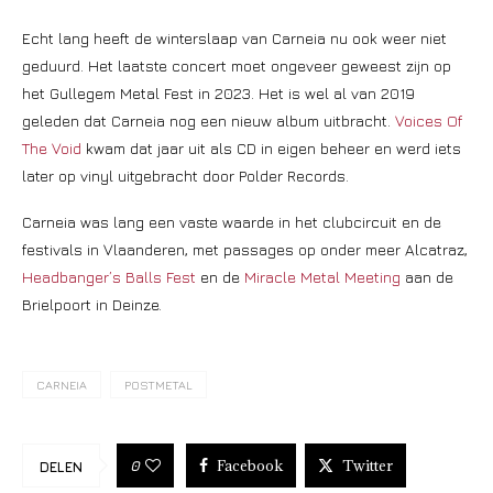
Echt lang heeft de winterslaap van Carneia nu ook weer niet
geduurd. Het laatste concert moet ongeveer geweest zijn op
het Gullegem Metal Fest in 2023. Het is wel al van 2019
geleden dat Carneia nog een nieuw album uitbracht.
Voices Of
The Void
kwam dat jaar uit als CD in eigen beheer en werd iets
later op vinyl uitgebracht door Polder Records.
Carneia was lang een vaste waarde in het clubcircuit en de
festivals in Vlaanderen, met passages op onder meer Alcatraz,
Headbanger’s Balls Fest
en de
Miracle Metal Meeting
aan de
Brielpoort in Deinze.
CARNEIA
POSTMETAL
Facebook
Twitter
0
DELEN