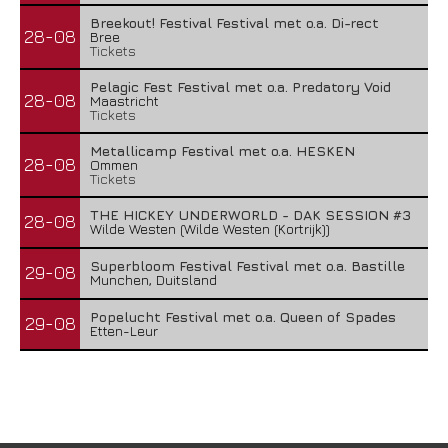
Breekout! Festival Festival met o.a. Di-rect
28-08
Bree
Tickets
Pelagic Fest Festival met o.a. Predatory Void
28-08
Maastricht
Tickets
Metallicamp Festival met o.a. HESKEN
28-08
Ommen
Tickets
THE HICKEY UNDERWORLD - DAK SESSION #3
28-08
Wilde Westen (Wilde Westen (Kortrijk))
Superbloom Festival Festival met o.a. Bastille
29-08
Munchen, Duitsland
Popelucht Festival met o.a. Queen of Spades
29-08
Etten-Leur