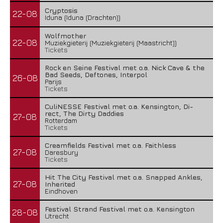
Cryptosis
22-08
Iduna (Iduna (Drachten))
Wolfmother
22-08
Muziekgieterij (Muziekgieterij (Maastricht))
Tickets
Rock en Seine Festival met o.a. Nick Cave & the
Bad Seeds, Deftones, Interpol
26-08
Parijs
Tickets
CuliNESSE Festival met o.a. Kensington, Di-
rect, The Dirty Daddies
27-08
Rotterdam
Tickets
Creamfields Festival met o.a. Faithless
27-08
Daresbury
Tickets
Hit The City Festival met o.a. Snapped Ankles,
27-08
Inherited
Eindhoven
Festival Strand Festival met o.a. Kensington
28-08
Utrecht