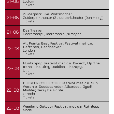
21-08
Lottum
Tickets
Zuiderpark Live: Wolfmother
21-08
Zuiderparktheater (Zuiderparktheater (Den Haag))
Tickets
Deafheaven
21-08
Doornroosje (Doornroosje (Nijmegen))
All Points East Festival Festival met o.a.
Deftones, Deafheaven
22-08
London
Tickets
Huntenpop Festival met o.a. Di-rect, Up The
Irons, The Dirty Daddies, Therapy?
22-08
Ulft
Tickets
DUISTER COLLECTIEF Festival met o.a. Sun
Worship, Doodseskader, Alkerdeel, Ggu:ll,
22-08
Modder, Terzij De Horde
Utrecht
Tickets
Waailand Outdoor Festival met o.a. Ruthless
22-08
Made