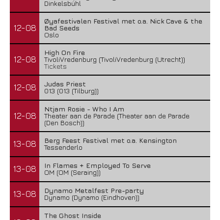
Dinkelsbühl
Øyafestivalen Festival met o.a. Nick Cave & the
12-08
Bad Seeds
Oslo
High On Fire
12-08
TivoliVredenburg (TivoliVredenburg (Utrecht))
Tickets
Judas Priest
12-08
013 (013 (Tilburg))
Ntjam Rosie - Who I Am
12-08
Theater aan de Parade (Theater aan de Parade
(Den Bosch))
Berg Feest Festival met o.a. Kensington
13-08
Tessenderlo
In Flames + Employed To Serve
13-08
OM (OM (Seraing))
Dynamo Metalfest Pre-party
13-08
Dynamo (Dynamo (Eindhoven))
The Ghost Inside