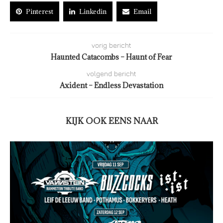
Pinterest
Linkedin
Email
vorig bericht
Haunted Catacombs – Haunt of Fear
volgend bericht
Axident – Endless Devastation
KIJK OOK EENS NAAR