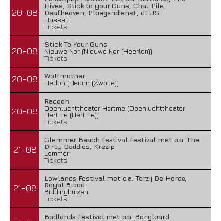
Hives, Stick to your Guns, Chat Pile,
20-08
Deafheaven, Ploegendienst, dEUS
Hasselt
Tickets
Stick To Your Guns
20-08
Nieuwe Nor (Nieuwe Nor (Heerlen))
Tickets
Wolfmother
20-08
Hedon (Hedon (Zwolle))
Racoon
Openluchttheater Hertme (Openluchttheater
20-08
Hertme (Hertme))
Tickets
Glemmer Beach Festival Festival met o.a. The
Dirty Daddies, Krezip
21-08
Lemmer
Tickets
Lowlands Festival met o.a. Terzij De Horde,
Royal Blood
21-08
Biddinghuizen
Tickets
Badlands Festival met o.a. Bongloard