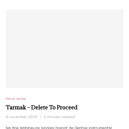
Album review
Tarmak – Delete To Proceed
6 november 2025
2 minuten leestijd
Na drie ambitieuze singles brengt de Gentse instrumental