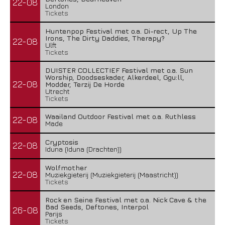
22-08
London
Tickets
Huntenpop Festival met o.a. Di-rect, Up The
Irons, The Dirty Daddies, Therapy?
22-08
Ulft
Tickets
DUISTER COLLECTIEF Festival met o.a. Sun
Worship, Doodseskader, Alkerdeel, Ggu:ll,
22-08
Modder, Terzij De Horde
Utrecht
Tickets
Waailand Outdoor Festival met o.a. Ruthless
22-08
Made
Cryptosis
22-08
Iduna (Iduna (Drachten))
Wolfmother
22-08
Muziekgieterij (Muziekgieterij (Maastricht))
Tickets
Rock en Seine Festival met o.a. Nick Cave & the
Bad Seeds, Deftones, Interpol
26-08
Parijs
Tickets