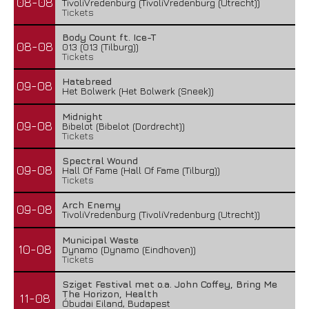
08-08
TivoliVredenburg (TivoliVredenburg (Utrecht))
Tickets
Body Count ft. Ice-T
08-08
013 (013 (Tilburg))
Tickets
Hatebreed
09-08
Het Bolwerk (Het Bolwerk (Sneek))
Midnight
09-08
Bibelot (Bibelot (Dordrecht))
Tickets
Spectral Wound
09-08
Hall Of Fame (Hall Of Fame (Tilburg))
Tickets
Arch Enemy
09-08
TivoliVredenburg (TivoliVredenburg (Utrecht))
Municipal Waste
10-08
Dynamo (Dynamo (Eindhoven))
Tickets
Sziget Festival met o.a. John Coffey, Bring Me
The Horizon, Health
11-08
Óbudai Eiland, Budapest