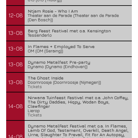
Ntjam Rosie - Who I Am
12-08
Theater aan de Parade (Theater aan de Parade
(Den Bosch))
Berg Feest Festival met o.a. Kensington
13-08
Tessenderlo
In Flames + Employed To Serve
13-08
OM (OM (Seraing))
Dynamo Metalfest Pre-party
13-08
Dynamo (Dynamo (Eindhoven))
The Ghost Inside
13-08
Doornroosje (Doornroosje (Nijmegen))
Tickets
Nirwana Tuinfeest Festival met o.a. John Coffey,
The Dirty Daddies, Hiqpy, Wodan Boys,
14-08
Clawfinger
Lierop
Tickets
Dynamo MetalFest Festival met o.a. In Flames,
Lamb Of God, Testament, Overkill, Death Angel,
Urne, Slaughter To Prevail, Fit For An Autopsy,
14-08