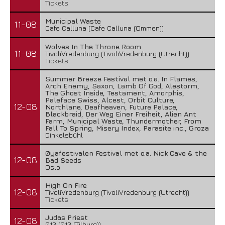
Tickets
Municipal Waste
11-08
Cafe Calluna (Cafe Calluna (Ommen))
Wolves In The Throne Room
11-08
TivoliVredenburg (TivoliVredenburg (Utrecht))
Tickets
Summer Breeze Festival met o.a. In Flames,
Arch Enemy, Saxon, Lamb Of God, Alestorm,
The Ghost Inside, Testament, Amorphis,
Paleface Swiss, Alcest, Orbit Culture,
12-08
Northlane, Deafheaven, Future Palace,
Blackbraid, Der Weg Einer Freiheit, Alien Ant
Farm, Municipal Waste, Thundermother, From
Fall To Spring, Misery Index, Parasite inc., Groza
Dinkelsbühl
Øyafestivalen Festival met o.a. Nick Cave & the
12-08
Bad Seeds
Oslo
High On Fire
12-08
TivoliVredenburg (TivoliVredenburg (Utrecht))
Tickets
Judas Priest
12-08
013 (013 (Tilburg))