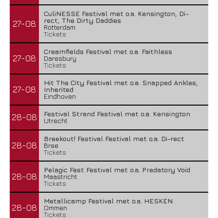
CuliNESSE Festival met o.a. Kensington, Di-
rect, The Dirty Daddies
27-08
Rotterdam
Tickets
Creamfields Festival met o.a. Faithless
27-08
Daresbury
Tickets
Hit The City Festival met o.a. Snapped Ankles,
27-08
Inherited
Eindhoven
Festival Strand Festival met o.a. Kensington
28-08
Utrecht
Breekout! Festival Festival met o.a. Di-rect
28-08
Bree
Tickets
Pelagic Fest Festival met o.a. Predatory Void
28-08
Maastricht
Tickets
Metallicamp Festival met o.a. HESKEN
28-08
Ommen
Tickets