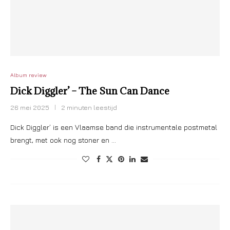
Album review
Dick Diggler’ – The Sun Can Dance
26 mei 2025
2 minuten leestijd
Dick Diggler’ is een Vlaamse band die instrumentale postmetal
brengt, met ook nog stoner en …