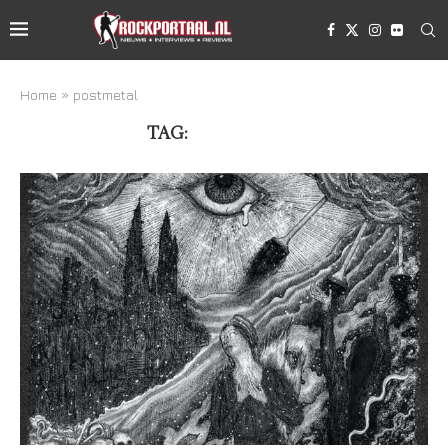
Home
»
postmetal
TAG:
POSTMETAL