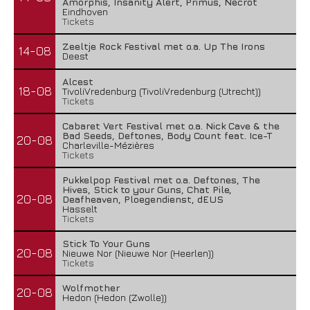
Amorphis, Insanity Alert, Primus, Necrot
Eindhoven
Tickets
Zeeltje Rock Festival met o.a. Up The Irons
14-08
Deest
Alcest
18-08
TivoliVredenburg (TivoliVredenburg (Utrecht))
Tickets
Cabaret Vert Festival met o.a. Nick Cave & the
Bad Seeds, Deftones, Body Count feat. Ice-T
20-08
Charleville-Mézières
Tickets
Pukkelpop Festival met o.a. Deftones, The
Hives, Stick to your Guns, Chat Pile,
20-08
Deafheaven, Ploegendienst, dEUS
Hasselt
Tickets
Stick To Your Guns
20-08
Nieuwe Nor (Nieuwe Nor (Heerlen))
Tickets
Wolfmother
20-08
Hedon (Hedon (Zwolle))