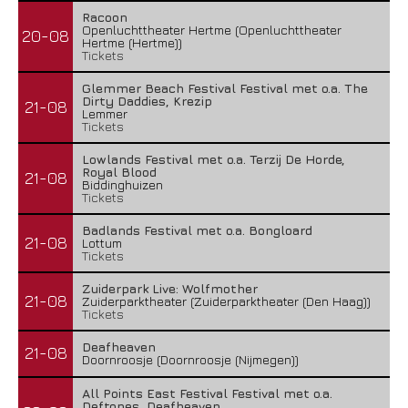
Racoon
Openluchttheater Hertme (Openluchttheater
20-08
Hertme (Hertme))
Tickets
Glemmer Beach Festival Festival met o.a. The
Dirty Daddies, Krezip
21-08
Lemmer
Tickets
Lowlands Festival met o.a. Terzij De Horde,
Royal Blood
21-08
Biddinghuizen
Tickets
Badlands Festival met o.a. Bongloard
21-08
Lottum
Tickets
Zuiderpark Live: Wolfmother
21-08
Zuiderparktheater (Zuiderparktheater (Den Haag))
Tickets
Deafheaven
21-08
Doornroosje (Doornroosje (Nijmegen))
All Points East Festival Festival met o.a.
Deftones, Deafheaven