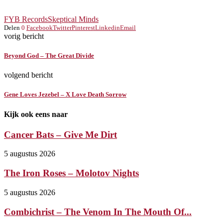
FYB Records
Skeptical Minds
Delen
0
Facebook
Twitter
Pinterest
Linkedin
Email
vorig bericht
Beyond God – The Great Divide
volgend bericht
Gene Loves Jezebel – X Love Death Sorrow
Kijk ook eens naar
Cancer Bats – Give Me Dirt
5 augustus 2026
The Iron Roses – Molotov Nights
5 augustus 2026
Combichrist – The Venom In The Mouth Of...