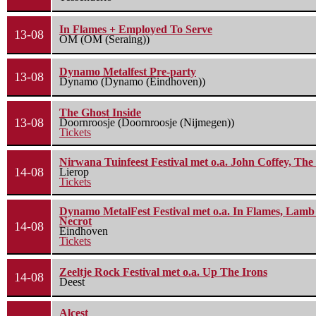
In Flames + Employed To Serve
13-08
OM (OM (Seraing))
Dynamo Metalfest Pre-party
13-08
Dynamo (Dynamo (Eindhoven))
The Ghost Inside
13-08
Doornroosje (Doornroosje (Nijmegen))
Tickets
Nirwana Tuinfeest Festival met o.a. John Coffey, Th
14-08
Lierop
Tickets
Dynamo MetalFest Festival met o.a. In Flames, Lamb O
Necrot
14-08
Eindhoven
Tickets
Zeeltje Rock Festival met o.a. Up The Irons
14-08
Deest
Alcest