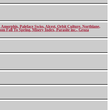
morphis, Paleface Swiss, Alcest, Orbit Culture, Northlane,
m Fall To Spring, Misery Index, Parasite inc., Groza