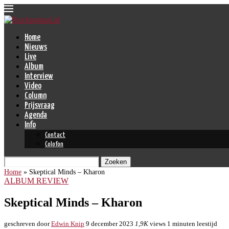
Home
Nieuws
Live
Album
Interview
Video
Column
Prijsvraag
Agenda
Info
Contact
Colofon
Zoeken
Home
»
Skeptical Minds – Kharon
ALBUM REVIEW
Skeptical Minds – Kharon
geschreven door
Edwin Knip
9 december 2023
1,9K
views
1 minuten leestijd