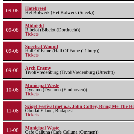
Hatebreed
09-08
Het Bolwerk (Het Bolwerk (Sneek))
Midnight
09-08
Bibelot (Bibelot (Dordrecht))
Tickets
Spectral Wound
09-08
Hall Of Fame (Hall Of Fame (Tilburg))
Tickets
Arch Enemy
09-08
TivoliVredenburg (TivoliVredenburg (Utrecht))
Municipal Waste
10-08
Dynamo (Dynamo (Eindhoven))
Tickets
Sziget Festival met o.a. John Coffey, Bring Me The H
11-08
Óbudai Eiland, Budapest
Tickets
Municipal Waste
11-08
Cafe Calluna (Cafe Calluna (Ommen))