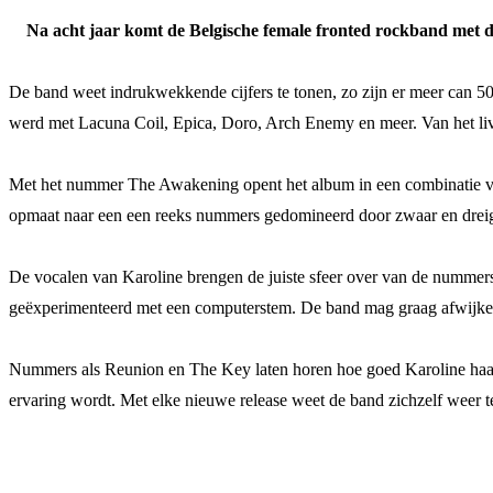
Na acht jaar komt de Belgische female fronted rockband met de
De band weet indrukwekkende cijfers te tonen, zo zijn er meer can 50
werd met Lacuna Coil, Epica, Doro, Arch Enemy en meer. Van het li
Met het nummer The Awakening opent het album in een combinatie van
opmaat naar een een reeks nummers gedomineerd door zwaar en drei
De vocalen van Karoline brengen de juiste sfeer over van de nummers
geëxperimenteerd met een computerstem. De band mag graag afwijk
Nummers als Reunion en The Key laten horen hoe goed Karoline haar vo
ervaring wordt. Met elke nieuwe release weet de band zichzelf weer te