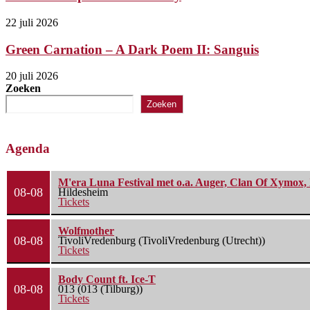
22 juli 2026
Green Carnation – A Dark Poem II: Sanguis
20 juli 2026
Zoeken
Zoeken
Agenda
M'era Luna Festival met o.a. Auger, Clan Of Xymox, 
08-08
Hildesheim
Tickets
Wolfmother
08-08
TivoliVredenburg (TivoliVredenburg (Utrecht))
Tickets
Body Count ft. Ice-T
08-08
013 (013 (Tilburg))
Tickets