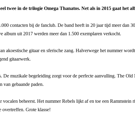
el twee in de trilogie Omega Thanatos. Net als in 2015 gaat het a
.000 contacten bij de fanclub. De band heeft in 20 jaar tijd meer dan
ve album uit 2017 werden meer dan 1.500 exemplaren verkocht.
 akoestische gitaar en sferische zang. Halverwege het nummer wordt h
gend gitaarwerk.
. De muzikale begeleiding zorgt voor de perfecte aanvulling. The Old M
en van gebaande paden.
calen beheerst. Het nummer Rebels lijkt af en toe een Rammstein riff te
 overtreffen. Grote klasse!