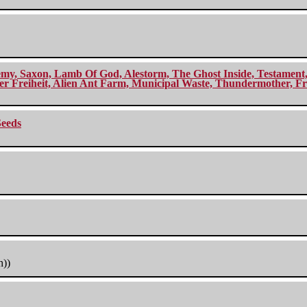
my, Saxon, Lamb Of God, Alestorm, The Ghost Inside, Testament, A
r Freiheit, Alien Ant Farm, Municipal Waste, Thundermother, Fro
Seeds
h))