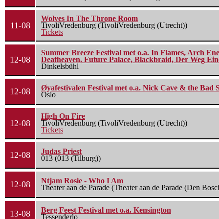
Wolves In The Throne Room
11-08
TivoliVredenburg (TivoliVredenburg (Utrecht))
Tickets
Summer Breeze Festival met o.a. In Flames, Arch Ene
12-08
Deafheaven, Future Palace, Blackbraid, Der Weg Eine
Dinkelsbühl
Øyafestivalen Festival met o.a. Nick Cave & the Bad 
12-08
Oslo
High On Fire
12-08
TivoliVredenburg (TivoliVredenburg (Utrecht))
Tickets
Judas Priest
12-08
013 (013 (Tilburg))
Ntjam Rosie - Who I Am
12-08
Theater aan de Parade (Theater aan de Parade (Den Bosc
Berg Feest Festival met o.a. Kensington
13-08
Tessenderlo