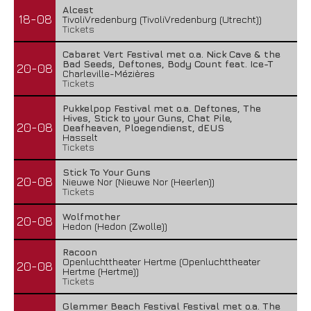
Alcest
18-08
TivoliVredenburg (TivoliVredenburg (Utrecht))
Tickets
Cabaret Vert Festival met o.a. Nick Cave & the
Bad Seeds, Deftones, Body Count feat. Ice-T
20-08
Charleville-Mézières
Tickets
Pukkelpop Festival met o.a. Deftones, The
Hives, Stick to your Guns, Chat Pile,
20-08
Deafheaven, Ploegendienst, dEUS
Hasselt
Tickets
Stick To Your Guns
20-08
Nieuwe Nor (Nieuwe Nor (Heerlen))
Tickets
Wolfmother
20-08
Hedon (Hedon (Zwolle))
Racoon
Openluchttheater Hertme (Openluchttheater
20-08
Hertme (Hertme))
Tickets
Glemmer Beach Festival Festival met o.a. The