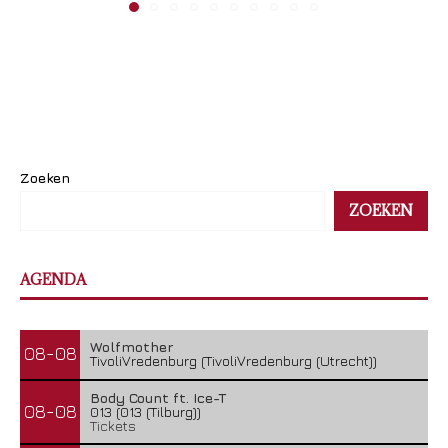
Zoeken
ZOEKEN
AGENDA
Wolfmother
08-08
TivoliVredenburg (TivoliVredenburg (Utrecht))
Body Count ft. Ice-T
08-08
013 (013 (Tilburg))
Tickets