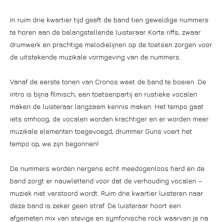
In ruim drie kwartier tijd geeft de band tien geweldige nummers
te horen aan de belangstellende luisteraar. Korte riffs, zwaar
drumwerk en prachtige melodielijnen op de toetsen zorgen voor
de uitstekende muzikale vormgeving van de nummers.
Vanaf de eerste tonen van Cronos weet de band te boeien. De
intro is bijna filmisch, een toetsenpartij en rustieke vocalen
maken de luisteraar langzaam kennis maken. Het tempo gaat
iets omhoog, de vocalen worden krachtiger en er worden meer
muzikale elementen toegevoegd, drummer Guns voert het
tempo op, we zijn begonnen!
De nummers worden nergens echt meedogenloos hard en de
band zorgt er nauwlettend voor dat de verhouding vocalen –
muziek niet verstoord wordt. Ruim drie kwartier luisteren naar
deze band is zeker geen straf. De luisteraar hoort een
afgemeten mix van stevige en symfonische rock waarvan je na