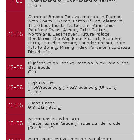
11-08
TivoliVredenburg (TivoliVredenburg (Utrecht))
Tickets
Summer Breeze Festival met o.a. In Flames,
Arch Enemy, Saxon, Lamb Of God, Alestorm,
The Ghost Inside, Testament, Amorphis,
Paleface Swiss, Alcest, Orbit Culture,
12-08
Northlane, Deafheaven, Future Palace,
Blackbraid, Der Weg Einer Freiheit, Alien Ant
Farm, Municipal Waste, Thundermother, From
Fall To Spring, Misery Index, Parasite inc., Groza
Dinkelsbühl
Øyafestivalen Festival met o.a. Nick Cave & the
12-08
Bad Seeds
Oslo
High On Fire
12-08
TivoliVredenburg (TivoliVredenburg (Utrecht))
Tickets
Judas Priest
12-08
013 (013 (Tilburg))
Ntjam Rosie - Who I Am
12-08
Theater aan de Parade (Theater aan de Parade
(Den Bosch))
Berg Feest Festival met o.a. Kensington