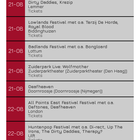
Dirty Daddies, Krezip
21-08
Lemmer
Tickets
Lowlands Festival met o.a. Terzij De Horde,
Royal Blood
21-08
Biddinghuizen
Tickets
Badlands Festival met o.a. Bongloard
21-08
Lottum
Tickets
Zuiderpark Live: Wolfmother
21-08
Zuiderparktheater (Zuiderparktheater (Den Haag))
Tickets
Deafheaven
21-08
Doornroosje (Doornroosje (Nijmegen))
All Points East Festival Festival met o.a.
Deftones, Deafheaven
22-08
London
Tickets
Huntenpop Festival met o.a. Di-rect, Up The
Irons, The Dirty Daddies, Therapy?
22-08
Ulft
Tickets