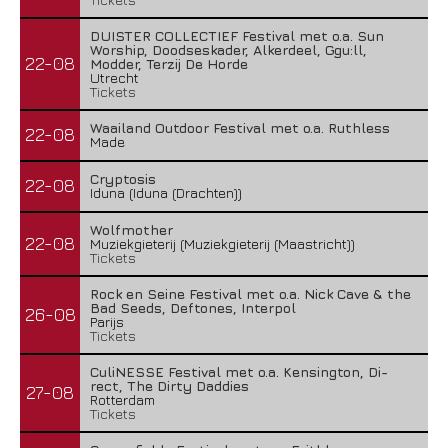
DUISTER COLLECTIEF Festival met o.a. Sun
Worship, Doodseskader, Alkerdeel, Ggu:ll,
22-08
Modder, Terzij De Horde
Utrecht
Tickets
Waailand Outdoor Festival met o.a. Ruthless
22-08
Made
Cryptosis
22-08
Iduna (Iduna (Drachten))
Wolfmother
22-08
Muziekgieterij (Muziekgieterij (Maastricht))
Tickets
Rock en Seine Festival met o.a. Nick Cave & the
Bad Seeds, Deftones, Interpol
26-08
Parijs
Tickets
CuliNESSE Festival met o.a. Kensington, Di-
rect, The Dirty Daddies
27-08
Rotterdam
Tickets