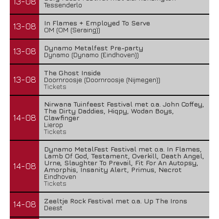
13-08
Tessenderlo
In Flames + Employed To Serve
13-08
OM (OM (Seraing))
Dynamo Metalfest Pre-party
13-08
Dynamo (Dynamo (Eindhoven))
The Ghost Inside
13-08
Doornroosje (Doornroosje (Nijmegen))
Tickets
Nirwana Tuinfeest Festival met o.a. John Coffey,
The Dirty Daddies, Hiqpy, Wodan Boys,
14-08
Clawfinger
Lierop
Tickets
Dynamo MetalFest Festival met o.a. In Flames,
Lamb Of God, Testament, Overkill, Death Angel,
Urne, Slaughter To Prevail, Fit For An Autopsy,
14-08
Amorphis, Insanity Alert, Primus, Necrot
Eindhoven
Tickets
Zeeltje Rock Festival met o.a. Up The Irons
14-08
Deest