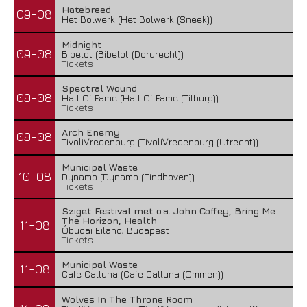
Hatebreed
09-08
Het Bolwerk (Het Bolwerk (Sneek))
Midnight
09-08
Bibelot (Bibelot (Dordrecht))
Tickets
Spectral Wound
09-08
Hall Of Fame (Hall Of Fame (Tilburg))
Tickets
Arch Enemy
09-08
TivoliVredenburg (TivoliVredenburg (Utrecht))
Municipal Waste
10-08
Dynamo (Dynamo (Eindhoven))
Tickets
Sziget Festival met o.a. John Coffey, Bring Me
The Horizon, Health
11-08
Óbudai Eiland, Budapest
Tickets
Municipal Waste
11-08
Cafe Calluna (Cafe Calluna (Ommen))
Wolves In The Throne Room