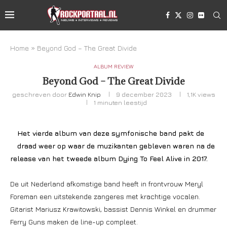
Home
»
Beyond God – The Great Divide
ALBUM REVIEW
Beyond God – The Great Divide
geschreven door
Edwin Knip
9 december 2023
1,1K
views
1 minuten leestijd
Het vierde album van deze symfonische band pakt de
draad weer op waar de muzikanten gebleven waren na de
release van het tweede album Dying To Feel Alive in 2017.
De uit Nederland afkomstige band heeft in frontvrouw Meryl
Foreman een uitstekende zangeres met krachtige vocalen.
Gitarist Mariusz Krawitowski, bassist Dennis Winkel en drummer
Ferry Guns maken de line-up compleet.