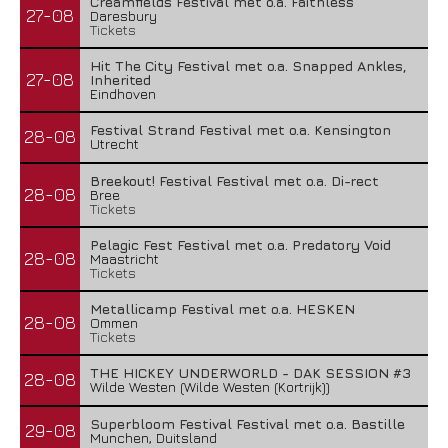
Creamfields Festival met o.a. Faithless
27-08
Daresbury
Tickets
Hit The City Festival met o.a. Snapped Ankles,
27-08
Inherited
Eindhoven
Festival Strand Festival met o.a. Kensington
28-08
Utrecht
Breekout! Festival Festival met o.a. Di-rect
28-08
Bree
Tickets
Pelagic Fest Festival met o.a. Predatory Void
28-08
Maastricht
Tickets
Metallicamp Festival met o.a. HESKEN
28-08
Ommen
Tickets
THE HICKEY UNDERWORLD - DAK SESSION #3
28-08
Wilde Westen (Wilde Westen (Kortrijk))
Superbloom Festival Festival met o.a. Bastille
29-08
Munchen, Duitsland