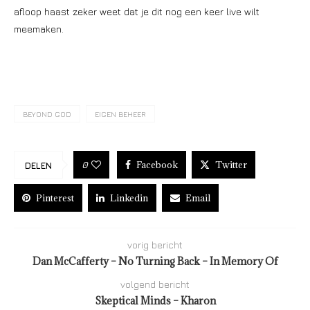
afloop haast zeker weet dat je dit nog een keer live wilt
meemaken.
BEYOND GOD
EIGEN BEHEER
Facebook
Twitter
0
DELEN
Pinterest
Linkedin
Email
vorig bericht
Dan McCafferty – No Turning Back – In Memory Of
volgend bericht
Skeptical Minds – Kharon