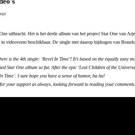
deo's
tijd
ne uitbracht. Het is het derde album van het project Star One van A
 in videovorm beschikbaar. De single met daarop bijdragen van Brand
here is the 4th single: ‘Revel In Time’! It’s based on the equally zany 
ried Star One album so far. After the epic ‘Lost Children of the Univers
 In Time’. I sure hope you have a sense of humor, ha ha!
for your support as always, looking forward to reading your comments.