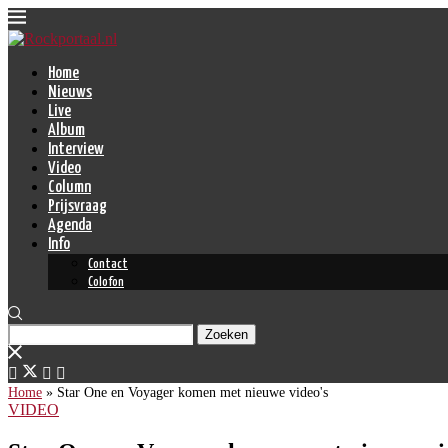
Home
Nieuws
Live
Album
Interview
Video
Column
Prijsvraag
Agenda
Info
Contact
Colofon
Zoeken
Home
»
Star One en Voyager komen met nieuwe video's
VIDEO