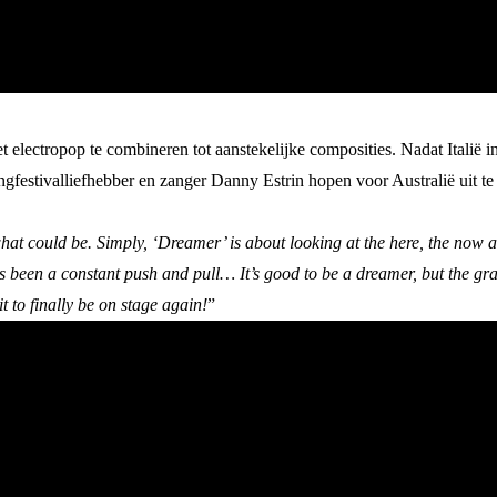
t electropop te combineren tot aanstekelijke composities. Nadat Italië 
festivalliefhebber en zanger Danny Estrin hopen voor Australië uit t
what could be. Simply, ‘Dreamer’ is about looking at the here, the now 
been a constant push and pull… It’s good to be a dreamer, but the grass
t to finally be on stage again!
”