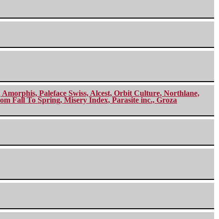
morphis, Paleface Swiss, Alcest, Orbit Culture, Northlane,
m Fall To Spring, Misery Index, Parasite inc., Groza