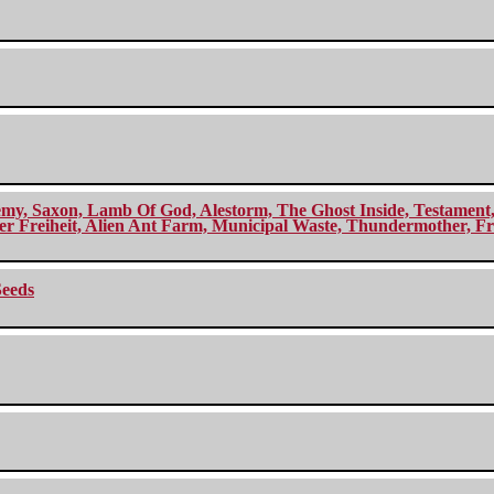
my, Saxon, Lamb Of God, Alestorm, The Ghost Inside, Testament, A
r Freiheit, Alien Ant Farm, Municipal Waste, Thundermother, Fro
Seeds