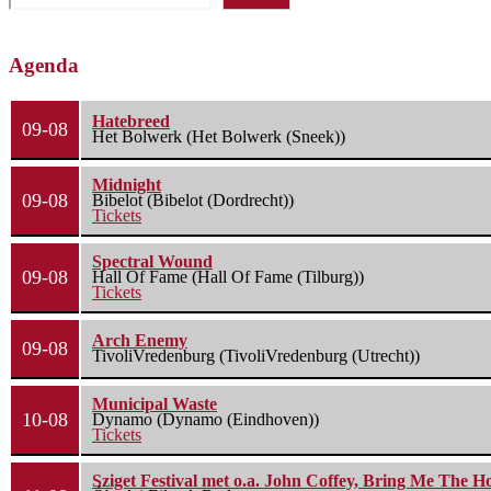
Agenda
Hatebreed
09-08
Het Bolwerk (Het Bolwerk (Sneek))
Midnight
09-08
Bibelot (Bibelot (Dordrecht))
Tickets
Spectral Wound
09-08
Hall Of Fame (Hall Of Fame (Tilburg))
Tickets
Arch Enemy
09-08
TivoliVredenburg (TivoliVredenburg (Utrecht))
Municipal Waste
10-08
Dynamo (Dynamo (Eindhoven))
Tickets
Sziget Festival met o.a. John Coffey, Bring Me The H