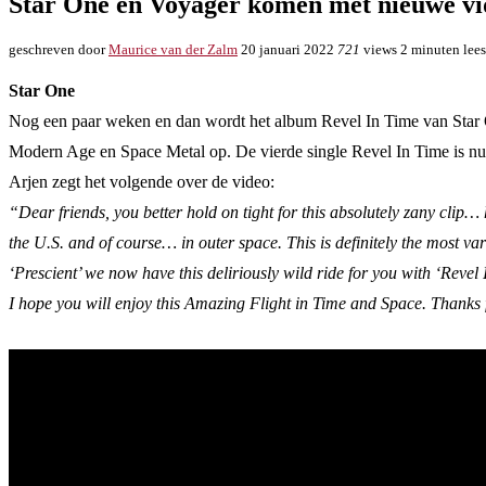
Star One en Voyager komen met nieuwe vi
geschreven door
Maurice van der Zalm
20 januari 2022
721
views
2 minuten lees
Star One
Nog een paar weken en dan wordt het album Revel In Time van Star O
Modern Age en Space Metal op. De vierde single Revel In Time is nu
Arjen zegt het volgende over de video:
“Dear friends, you better hold on tight for this absolutely zany clip… 
the U.S. and of course… in outer space. This is definitely the most va
‘Prescient’ we now have this deliriously wild ride for you with ‘Revel
I hope you will enjoy this Amazing Flight in Time and Space. Thanks 