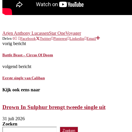
Arjen Anthony Lucassen
Star One
Voyager
Delen
0
Facebook
Twitter
Pinterest
Linkedin
Email
vorig bericht
Battle Beast – Circus Of Doom
volgend bericht
Eerste single van Caliban
Kijk ook eens naar
Drown In Sulphur brengt tweede single uit
31 juli 2026
Zoeken
Zoeken