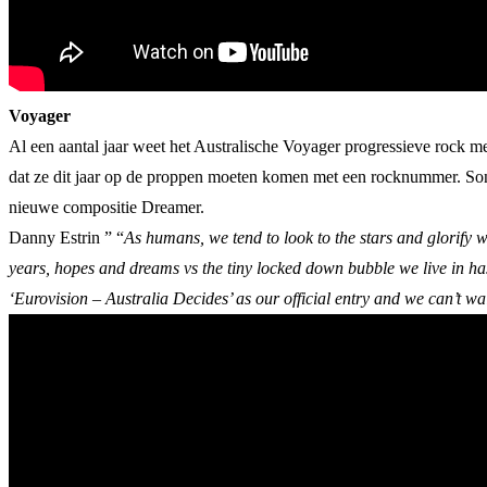
Voyager
Al een aantal jaar weet het Australische Voyager progressieve rock me
dat ze dit jaar op de proppen moeten komen met een rocknummer. Song
nieuwe compositie Dreamer.
Danny Estrin ” “
As humans, we tend to look to the stars and glorify 
years, hopes and dreams vs the tiny locked down bubble we live in has 
‘Eurovision – Australia Decides’ as our official entry and we can’t wai