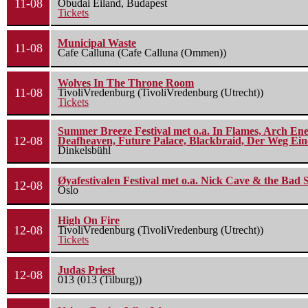
11-08
Óbudai Eiland, Budapest
Tickets
Municipal Waste
11-08
Cafe Calluna (Cafe Calluna (Ommen))
Wolves In The Throne Room
11-08
TivoliVredenburg (TivoliVredenburg (Utrecht))
Tickets
Summer Breeze Festival met o.a. In Flames, Arch Ene
12-08
Deafheaven, Future Palace, Blackbraid, Der Weg Eine
Dinkelsbühl
Øyafestivalen Festival met o.a. Nick Cave & the Bad 
12-08
Oslo
High On Fire
12-08
TivoliVredenburg (TivoliVredenburg (Utrecht))
Tickets
Judas Priest
12-08
013 (013 (Tilburg))