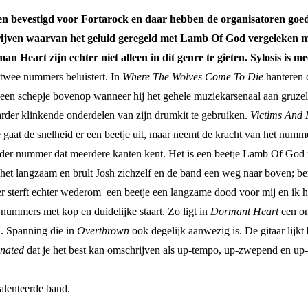
den bevestigd voor Fortarock en daar hebben de organisatoren goed
ijven waarvan het geluid geregeld met Lamb Of God vergeleken mag
eart zijn echter niet alleen in dit genre te gieten. Sylosis is m
 twee nummers beluistert. In
Where The Wolves Come To Die
hanteren d
 een schepje bovenop wanneer hij het gehele muziekarsenaal aan gruzel
aarder klinkende onderdelen van zijn drumkit te gebruiken.
Victims And
oe gaat de snelheid er een beetje uit, maar neemt de kracht van het numm
nder nummer dat meerdere kanten kent. Het is een beetje Lamb Of God m
het langzaam en brult Josh zichzelf en de band een weg naar boven; be
 sterft echter wederom een beetje een langzame dood voor mij en ik ha
ummers met kop en duidelijke staart. Zo ligt in
Dormant Heart
een on
n. Spanning die in
Overthrown
ook degelijk aanwezig is. De gitaar lijkt
inated
dat je het best kan omschrijven als up-tempo, up-zwepend en up
alenteerde band.