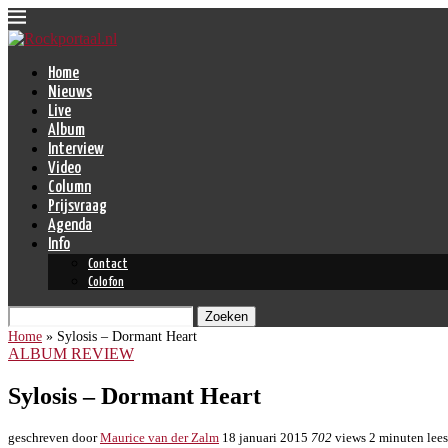
Home
Nieuws
Live
Album
Interview
Video
Column
Prijsvraag
Agenda
Info
Contact
Colofon
Zoeken
Home
»
Sylosis – Dormant Heart
ALBUM REVIEW
Sylosis – Dormant Heart
geschreven door
Maurice van der Zalm
18 januari 2015
702
views
2 minuten lees