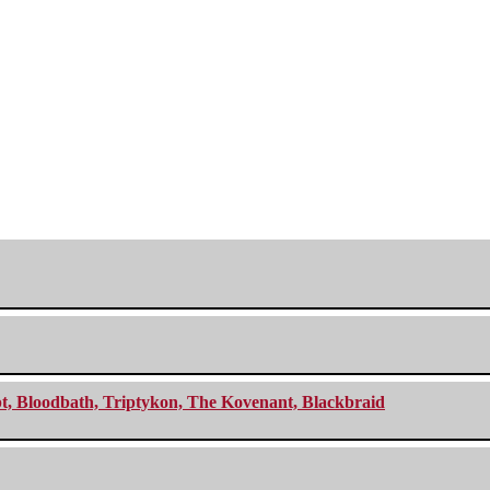
cept, Bloodbath, Triptykon, The Kovenant, Blackbraid