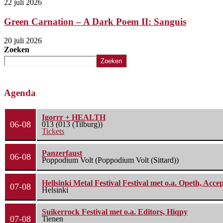
22 juli 2026
Green Carnation – A Dark Poem II: Sanguis
20 juli 2026
Zoeken
Zoeken
Agenda
Igorrr + HEALTH
06-08
013 (013 (Tilburg))
Tickets
Panzerfaust
06-08
Poppodium Volt (Poppodium Volt (Sittard))
Hellsinki Metal Festival Festival met o.a. Opeth, Ac
07-08
Helsinki
Suikerrock Festival met o.a. Editors, Hiqpy
07-08
Tienen