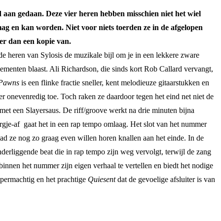
 aan gedaan. Deze vier heren hebben misschien niet het wiel
 en kan worden. Niet voor niets toerden ze in de afgelopen
eer dan een kopie van.
e heren van Sylosis de muzikale bijl om je in een lekkere zware
ementen blaast. Ali Richardson, die sinds kort Rob Callard vervangt,
 Pawns
is een flinke fractie sneller, kent melodieuze gitaarstukken en
er onevenredig toe. Toch raken ze daardoor tegen het eind net niet de
et een Slayersaus. De riff/groove werkt na drie minuten bijna
rgje-af gaat het in een rap tempo omlaag. Het slot van het nummer
d ze nog zo graag even willen horen knallen aan het einde. In de
derliggende beat die in rap tempo zijn weg vervolgt, terwijl de zang
 binnen het nummer zijn eigen verhaal te vertellen en biedt het nodige
-permachtig en het prachtige
Quiesent
dat de gevoelige afsluiter is van