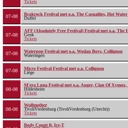
Tickets
Brakrock Festival met o.a. The Casualties, Hot Wate
07-08
Duffel
AFF (Absolutely Free Festival) Festival met o.a. Th
07-08
Genk
Tickets
Waterpop Festival met o.a. Wodan Boys, Collignon
07-08
Wateringen
Micro Festival Festival met o.a. Collignon
07-08
Liège
M'era Luna Festival met o.a. Auger, Clan Of Xymox, 
08-08
Hildesheim
Tickets
Wolfmother
08-08
TivoliVredenburg (TivoliVredenburg (Utrecht))
Tickets
Body Count ft. Ice-T