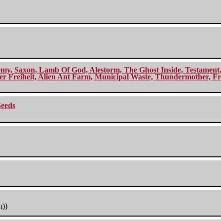
my, Saxon, Lamb Of God, Alestorm, The Ghost Inside, Testament, A
r Freiheit, Alien Ant Farm, Municipal Waste, Thundermother, Fro
Seeds
h))