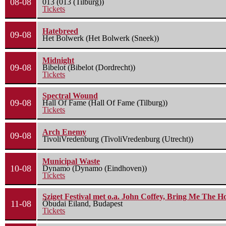
08-08
013 (013 (Tilburg))
Tickets
Hatebreed
09-08
Het Bolwerk (Het Bolwerk (Sneek))
Midnight
09-08
Bibelot (Bibelot (Dordrecht))
Tickets
Spectral Wound
09-08
Hall Of Fame (Hall Of Fame (Tilburg))
Tickets
Arch Enemy
09-08
TivoliVredenburg (TivoliVredenburg (Utrecht))
Municipal Waste
10-08
Dynamo (Dynamo (Eindhoven))
Tickets
Sziget Festival met o.a. John Coffey, Bring Me The H
11-08
Óbudai Eiland, Budapest
Tickets