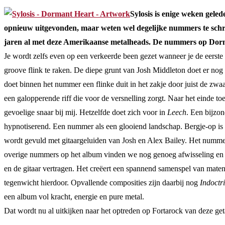
Sylosis is enige weken gele
opnieuw uitgevonden, maar weten wel degelijke nummers te schr
jaren al met deze Amerikaanse metalheads. De nummers op Dorman H
Je wordt zelfs even op een verkeerde been gezet wanneer je de eerste
groove flink te raken. De diepe grunt van Josh Middleton doet er nog
doet binnen het nummer een flinke duit in het zakje door juist de zw
een galopperende riff die voor de versnelling zorgt. Naar het einde t
gevoelige snaar bij mij. Hetzelfde doet zich voor in
Leech
. Een bijzo
hypnotiserend. Een nummer als een glooiend landschap. Bergje-op is 
wordt gevuld met gitaargeluiden van Josh en Alex Bailey. Het nummer
overige nummers op het album vinden we nog genoeg afwisseling en n
en de gitaar vertragen. Het creëert een spannend samenspel van mate
tegenwicht hierdoor. Opvallende composities zijn daarbij nog
Indoctr
een album vol kracht, energie en pure metal.
Dat wordt nu al uitkijken naar het optreden op Fortarock van deze get