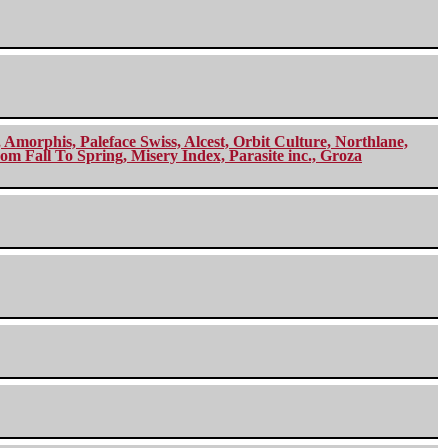
morphis, Paleface Swiss, Alcest, Orbit Culture, Northlane,
m Fall To Spring, Misery Index, Parasite inc., Groza