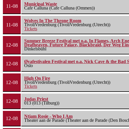
Municipal Waste
11-08
Cafe Calluna (Cafe Calluna (Ommen))
Wolves In The Throne Room
11-08
TivoliVredenburg (TivoliVredenburg (Utrecht))
Tickets
Summer Breeze Festival met o.a. In Flames, Arch Ene
12-08
Deafheaven, Future Palace, Blackbraid, Der Weg Eine
Dinkelsbühl
Øyafestivalen Festival met o.a. Nick Cave & the Bad 
12-08
Oslo
High On Fire
12-08
TivoliVredenburg (TivoliVredenburg (Utrecht))
Tickets
Judas Priest
12-08
013 (013 (Tilburg))
Ntjam Rosie - Who I Am
12-08
Theater aan de Parade (Theater aan de Parade (Den Bosc