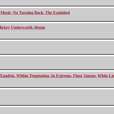
r Music, No Turning Back, The Exploited
e Hickey Underworld, Henge
Xandria, Within Temptation, In Extremo, Floor Jansen, White Li