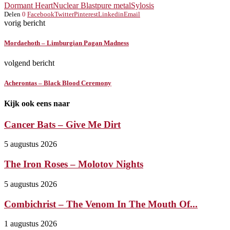
Dormant Heart
Nuclear Blast
pure metal
Sylosis
Delen
0
Facebook
Twitter
Pinterest
Linkedin
Email
vorig bericht
Mordaehoth – Limburgian Pagan Madness
volgend bericht
Acherontas – Black Blood Ceremony
Kijk ook eens naar
Cancer Bats – Give Me Dirt
5 augustus 2026
The Iron Roses – Molotov Nights
5 augustus 2026
Combichrist – The Venom In The Mouth Of...
1 augustus 2026