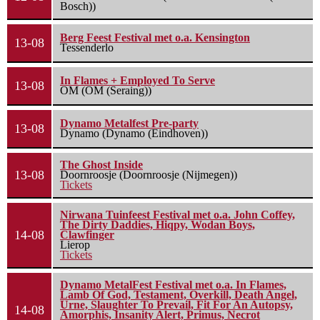
Bosch))
Berg Feest Festival met o.a. Kensington
13-08
Tessenderlo
In Flames + Employed To Serve
13-08
OM (OM (Seraing))
Dynamo Metalfest Pre-party
13-08
Dynamo (Dynamo (Eindhoven))
The Ghost Inside
13-08
Doornroosje (Doornroosje (Nijmegen))
Tickets
Nirwana Tuinfeest Festival met o.a. John Coffey,
The Dirty Daddies, Hiqpy, Wodan Boys,
14-08
Clawfinger
Lierop
Tickets
Dynamo MetalFest Festival met o.a. In Flames,
Lamb Of God, Testament, Overkill, Death Angel,
Urne, Slaughter To Prevail, Fit For An Autopsy,
14-08
Amorphis, Insanity Alert, Primus, Necrot