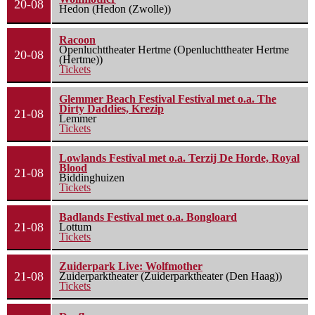
20-08
Hedon (Hedon (Zwolle))
Racoon
Openluchttheater Hertme (Openluchttheater Hertme
20-08
(Hertme))
Tickets
Glemmer Beach Festival Festival met o.a. The
Dirty Daddies, Krezip
21-08
Lemmer
Tickets
Lowlands Festival met o.a. Terzij De Horde, Royal
Blood
21-08
Biddinghuizen
Tickets
Badlands Festival met o.a. Bongloard
21-08
Lottum
Tickets
Zuiderpark Live: Wolfmother
21-08
Zuiderparktheater (Zuiderparktheater (Den Haag))
Tickets