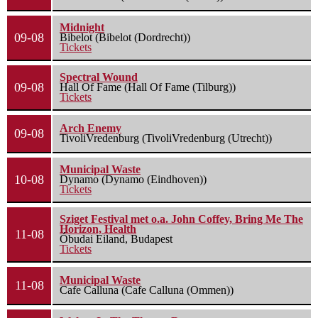
Midnight
09-08
Bibelot (Bibelot (Dordrecht))
Tickets
Spectral Wound
09-08
Hall Of Fame (Hall Of Fame (Tilburg))
Tickets
Arch Enemy
09-08
TivoliVredenburg (TivoliVredenburg (Utrecht))
Municipal Waste
10-08
Dynamo (Dynamo (Eindhoven))
Tickets
Sziget Festival met o.a. John Coffey, Bring Me The
Horizon, Health
11-08
Óbudai Eiland, Budapest
Tickets
Municipal Waste
11-08
Cafe Calluna (Cafe Calluna (Ommen))