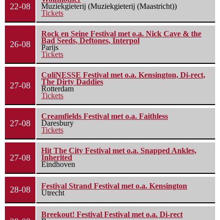
22-08
Muziekgieterij (Muziekgieterij (Maastricht))
Tickets
Rock en Seine Festival met o.a. Nick Cave & the
Bad Seeds, Deftones, Interpol
26-08
Parijs
Tickets
CuliNESSE Festival met o.a. Kensington, Di-rect,
The Dirty Daddies
27-08
Rotterdam
Tickets
Creamfields Festival met o.a. Faithless
27-08
Daresbury
Tickets
Hit The City Festival met o.a. Snapped Ankles,
27-08
Inherited
Eindhoven
Festival Strand Festival met o.a. Kensington
28-08
Utrecht
Breekout! Festival Festival met o.a. Di-rect