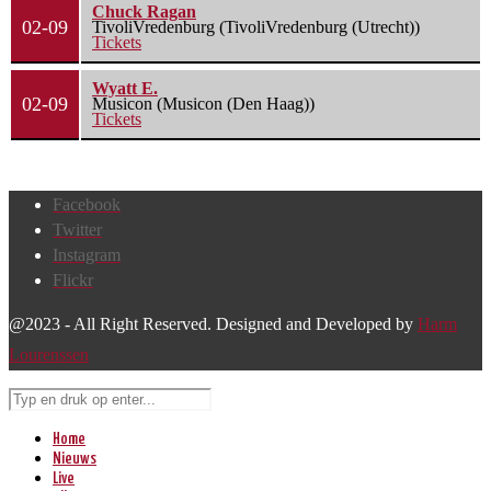
Chuck Ragan
02-09
TivoliVredenburg (TivoliVredenburg (Utrecht))
Tickets
Wyatt E.
02-09
Musicon (Musicon (Den Haag))
Tickets
Facebook
Twitter
Instagram
Flickr
@2023 - All Right Reserved. Designed and Developed by
Harm
Lourenssen
Home
Nieuws
Live