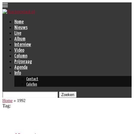
Home
Nieuws
Live
Album
Interview
Video
Column
Prijsvraag
Agenda
Info
Contact
Colofon
Zoeken
Home
»
1992
Tag:
1992