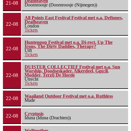
Deafheaven
21-08
Doornroosje (Doornroosje (Nijmegen))
All Points East Festival Festival met o.a. Deftones,
Deafheaven
22-08
London
Tickets
Huntenpop Festival met o.a. Di-rect, Up The
Irons, The Dirty Daddies, Therapy?
22-08
Ulft
Tickets
DUISTER COLLECTIEF Festival met o.a. Sun
Worship, Doodseskader, Alkerdeel, Ggu:ll,
22-08
Modder, Terzij De Horde
Utrecht
Tickets
Waailand Outdoor Festival met o.a. Ruthless
22-08
Made
Cryptosis
22-08
Iduna (Iduna (Drachten))
Wolfmother