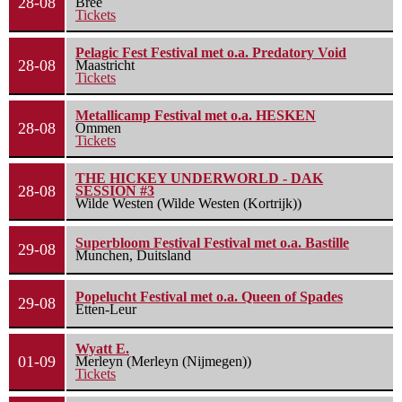
28-08
Bree
Tickets
Pelagic Fest Festival met o.a. Predatory Void
28-08
Maastricht
Tickets
Metallicamp Festival met o.a. HESKEN
28-08
Ommen
Tickets
THE HICKEY UNDERWORLD - DAK
28-08
SESSION #3
Wilde Westen (Wilde Westen (Kortrijk))
Superbloom Festival Festival met o.a. Bastille
29-08
Munchen, Duitsland
Popelucht Festival met o.a. Queen of Spades
29-08
Etten-Leur
Wyatt E.
01-09
Merleyn (Merleyn (Nijmegen))
Tickets