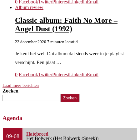
0
Facebook
Twitter
Pinterest
Linkedin
Email
Album review
Classic album: Faith No More –
Angel Dust (1992)
22 december 2020
7 minuten leestijd
Je kent het wel. Dat album dat steeds weer in je playlist
verschijnt. Een plaat …
0
Facebook
Twitter
Pinterest
Linkedin
Email
Laad meer berichten
Zoeken
Zoeken
Agenda
Hatebreed
09-08
Het Bolwerk (Het Bolwerk (Sneek))