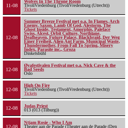
Wolves In The Throne Room
11-08
TivoliVredenburg (TivoliVredenburg (Utrecht))
Tickets
Summer Breeze Festival met o.a. In Flames, Arch
Enemy, Saxon, Lamb Of God, Alestorm, The
Ghost Inside, Testament, Amorphis, Paleface
Swiss, Alcest, Orbit Culture, Northlane,
12-08
Deafheaven, Future Palace, Blackbraid, Der Weg
Einer Freiheit, Alien Ant Farm, Municipal Waste,
Thundermother, From Fall To Spring, Misery
Index, Parasite inc., Groza
Dinkelsbühl
Øyafestivalen Festival met o.a. Nick Cave & the
12-08
Bad Seeds
Oslo
High On Fire
12-08
TivoliVredenburg (TivoliVredenburg (Utrecht))
Tickets
Judas Priest
12-08
013 (013 (Tilburg))
Ntjam Rosie - Who I Am
12-08
Theater aan de Parade (Theater aan de Parade (Den