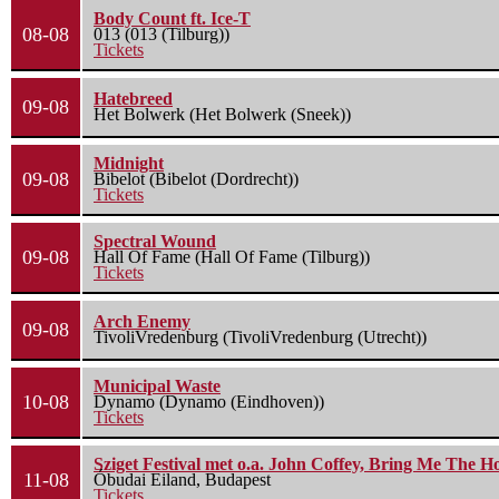
Body Count ft. Ice-T
08-08
013 (013 (Tilburg))
Tickets
Hatebreed
09-08
Het Bolwerk (Het Bolwerk (Sneek))
Midnight
09-08
Bibelot (Bibelot (Dordrecht))
Tickets
Spectral Wound
09-08
Hall Of Fame (Hall Of Fame (Tilburg))
Tickets
Arch Enemy
09-08
TivoliVredenburg (TivoliVredenburg (Utrecht))
Municipal Waste
10-08
Dynamo (Dynamo (Eindhoven))
Tickets
Sziget Festival met o.a. John Coffey, Bring Me The H
11-08
Óbudai Eiland, Budapest
Tickets