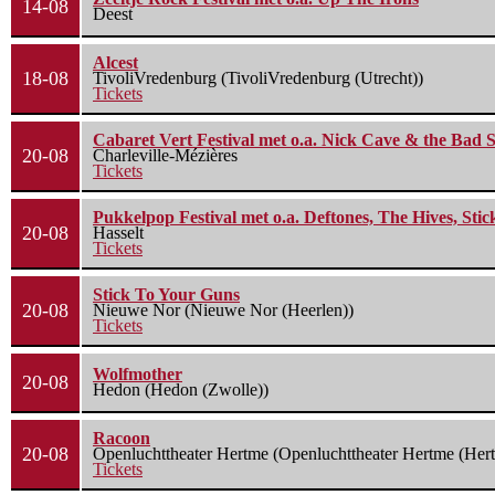
14-08
Deest
Alcest
18-08
TivoliVredenburg (TivoliVredenburg (Utrecht))
Tickets
Cabaret Vert Festival met o.a. Nick Cave & the Bad S
20-08
Charleville-Mézières
Tickets
Pukkelpop Festival met o.a. Deftones, The Hives, Sti
20-08
Hasselt
Tickets
Stick To Your Guns
20-08
Nieuwe Nor (Nieuwe Nor (Heerlen))
Tickets
Wolfmother
20-08
Hedon (Hedon (Zwolle))
Racoon
20-08
Openluchttheater Hertme (Openluchttheater Hertme (Her
Tickets