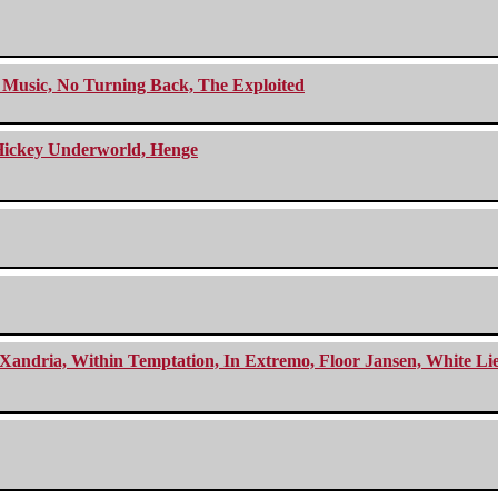
r Music, No Turning Back, The Exploited
e Hickey Underworld, Henge
Xandria, Within Temptation, In Extremo, Floor Jansen, White Li