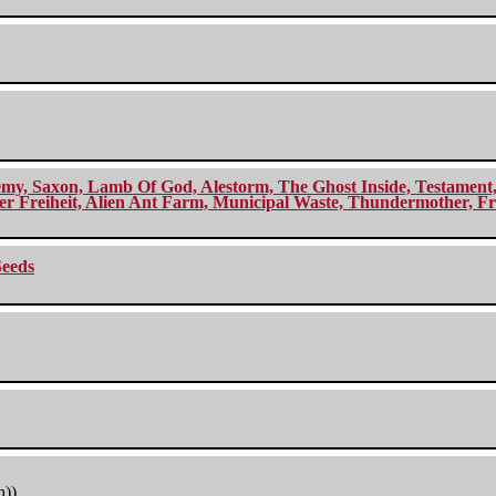
my, Saxon, Lamb Of God, Alestorm, The Ghost Inside, Testament, A
r Freiheit, Alien Ant Farm, Municipal Waste, Thundermother, Fro
Seeds
h))