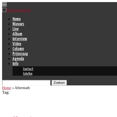
Home
Nieuws
Live
Album
Interview
Video
Column
Prijsvraag
Agenda
Info
Contact
Colofon
Zoeken
Home
»
Aftermath
Tag:
Aftermath