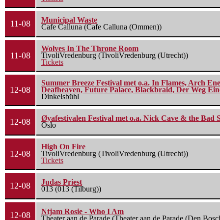
Municipal Waste
11-08
Cafe Calluna (Cafe Calluna (Ommen))
Wolves In The Throne Room
11-08
TivoliVredenburg (TivoliVredenburg (Utrecht))
Tickets
Summer Breeze Festival met o.a. In Flames, Arch Ene
12-08
Deafheaven, Future Palace, Blackbraid, Der Weg Eine
Dinkelsbühl
Øyafestivalen Festival met o.a. Nick Cave & the Bad 
12-08
Oslo
High On Fire
12-08
TivoliVredenburg (TivoliVredenburg (Utrecht))
Tickets
Judas Priest
12-08
013 (013 (Tilburg))
Ntjam Rosie - Who I Am
12-08
Theater aan de Parade (Theater aan de Parade (Den Bosc