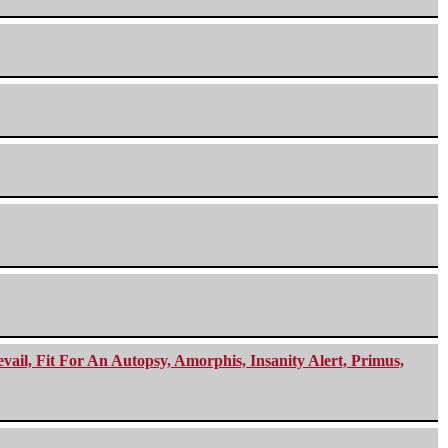
ail, Fit For An Autopsy, Amorphis, Insanity Alert, Primus,