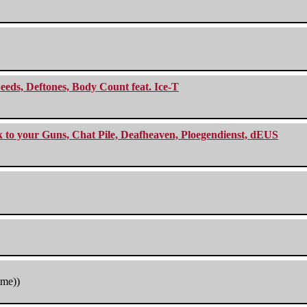
eeds, Deftones, Body Count feat. Ice-T
ck to your Guns, Chat Pile, Deafheaven, Ploegendienst, dEUS
tme))