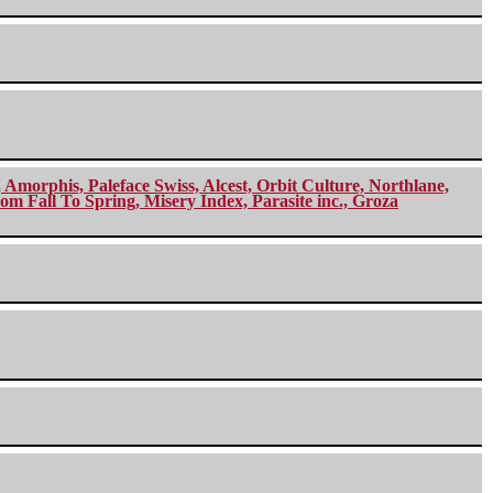
morphis, Paleface Swiss, Alcest, Orbit Culture, Northlane,
m Fall To Spring, Misery Index, Parasite inc., Groza