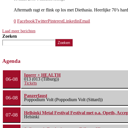
Aftermath ragt er flink op los met Diethasia. Heerlijke 70’s h
0
Facebook
Twitter
Pinterest
Linkedin
Email
Laad meer berichten
Zoeken
Zoeken
Agenda
Igorrr + HEALTH
06-08
013 (013 (Tilburg))
Tickets
Panzerfaust
06-08
Poppodium Volt (Poppodium Volt (Sittard))
Hellsinki Metal Festival Festival met o.a. Opeth, Ac
07-08
Helsinki