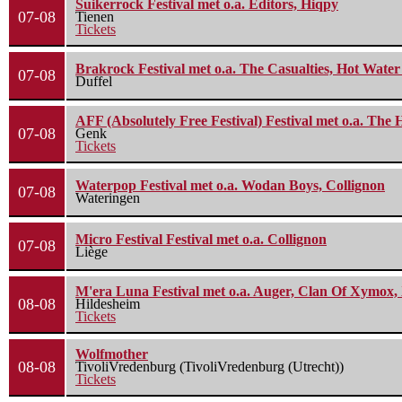
Suikerrock Festival met o.a. Editors, Hiqpy
07-08
Tienen
Tickets
Brakrock Festival met o.a. The Casualties, Hot Wate
07-08
Duffel
AFF (Absolutely Free Festival) Festival met o.a. Th
07-08
Genk
Tickets
Waterpop Festival met o.a. Wodan Boys, Collignon
07-08
Wateringen
Micro Festival Festival met o.a. Collignon
07-08
Liège
M'era Luna Festival met o.a. Auger, Clan Of Xymox, 
08-08
Hildesheim
Tickets
Wolfmother
08-08
TivoliVredenburg (TivoliVredenburg (Utrecht))
Tickets