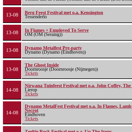
Berg Feest Festival met o.a. Kensington
13-08
Tessenderlo
In Flames + Employed To Serve
13-08
OM (OM (Seraing))
Dynamo Metalfest Pre-party
13-08
Dynamo (Dynamo (Eindhoven))
The Ghost Inside
13-08
Doornroosje (Doornroosje (Nijmegen))
Tickets
Nirwana Tuinfeest Festival met o.a. John Coffey, Th
14-08
Lierop
Tickets
Dynamo MetalFest Festival met o.a. In Flames, Lamb O
Necrot
14-08
Eindhoven
Tickets
Zeeltje Rock Festival met o.a. Up The Irons