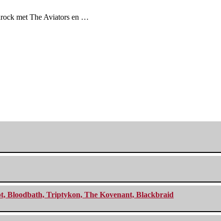
ardrock met The Aviators en …
cept, Bloodbath, Triptykon, The Kovenant, Blackbraid