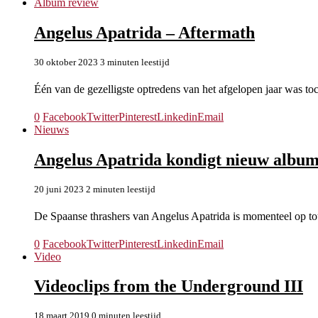
Album review
Angelus Apatrida – Aftermath
30 oktober 2023
3 minuten leestijd
Één van de gezelligste optredens van het afgelopen jaar was t
0
Facebook
Twitter
Pinterest
Linkedin
Email
Nieuws
Angelus Apatrida kondigt nieuw album
20 juni 2023
2 minuten leestijd
De Spaanse thrashers van Angelus Apatrida is momenteel op
0
Facebook
Twitter
Pinterest
Linkedin
Email
Video
Videoclips from the Underground III
18 maart 2019
0 minuten leestijd