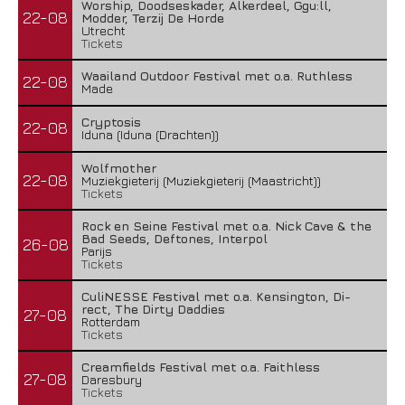
Worship, Doodseskader, Alkerdeel, Ggu:ll,
22-08
Modder, Terzij De Horde
Utrecht
Tickets
Waailand Outdoor Festival met o.a. Ruthless
22-08
Made
Cryptosis
22-08
Iduna (Iduna (Drachten))
Wolfmother
22-08
Muziekgieterij (Muziekgieterij (Maastricht))
Tickets
Rock en Seine Festival met o.a. Nick Cave & the
Bad Seeds, Deftones, Interpol
26-08
Parijs
Tickets
CuliNESSE Festival met o.a. Kensington, Di-
rect, The Dirty Daddies
27-08
Rotterdam
Tickets
Creamfields Festival met o.a. Faithless
27-08
Daresbury
Tickets