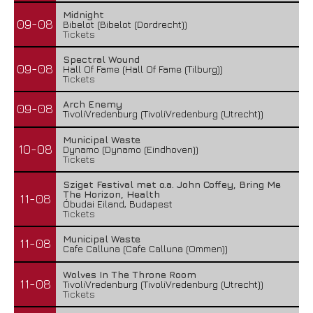
Midnight
09-08
Bibelot (Bibelot (Dordrecht))
Tickets
Spectral Wound
09-08
Hall Of Fame (Hall Of Fame (Tilburg))
Tickets
Arch Enemy
09-08
TivoliVredenburg (TivoliVredenburg (Utrecht))
Municipal Waste
10-08
Dynamo (Dynamo (Eindhoven))
Tickets
Sziget Festival met o.a. John Coffey, Bring Me
The Horizon, Health
11-08
Óbudai Eiland, Budapest
Tickets
Municipal Waste
11-08
Cafe Calluna (Cafe Calluna (Ommen))
Wolves In The Throne Room
11-08
TivoliVredenburg (TivoliVredenburg (Utrecht))
Tickets