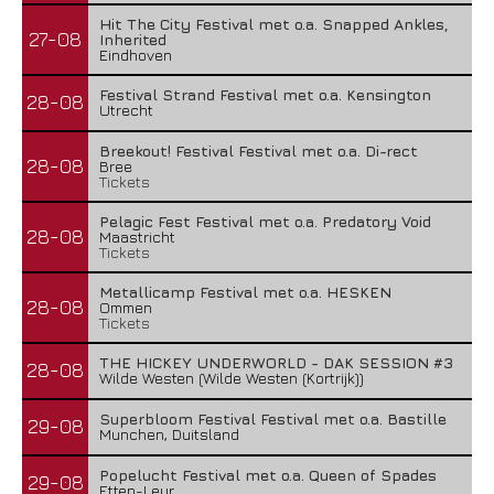
Hit The City Festival met o.a. Snapped Ankles,
27-08
Inherited
Eindhoven
Festival Strand Festival met o.a. Kensington
28-08
Utrecht
Breekout! Festival Festival met o.a. Di-rect
28-08
Bree
Tickets
Pelagic Fest Festival met o.a. Predatory Void
28-08
Maastricht
Tickets
Metallicamp Festival met o.a. HESKEN
28-08
Ommen
Tickets
THE HICKEY UNDERWORLD - DAK SESSION #3
28-08
Wilde Westen (Wilde Westen (Kortrijk))
Superbloom Festival Festival met o.a. Bastille
29-08
Munchen, Duitsland
Popelucht Festival met o.a. Queen of Spades
29-08
Etten-Leur