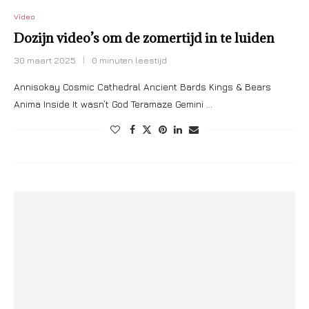
Video
Dozijn video’s om de zomertijd in te luiden
30 maart 2025
0 minuten leestijd
Annisokay Cosmic Cathedral Ancient Bards Kings & Bears
Anima Inside It wasn’t God Teramaze Gemini …