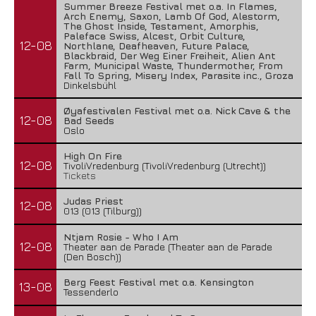
Summer Breeze Festival met o.a. In Flames,
Arch Enemy, Saxon, Lamb Of God, Alestorm,
The Ghost Inside, Testament, Amorphis,
Paleface Swiss, Alcest, Orbit Culture,
12-08
Northlane, Deafheaven, Future Palace,
Blackbraid, Der Weg Einer Freiheit, Alien Ant
Farm, Municipal Waste, Thundermother, From
Fall To Spring, Misery Index, Parasite inc., Groza
Dinkelsbühl
Øyafestivalen Festival met o.a. Nick Cave & the
12-08
Bad Seeds
Oslo
High On Fire
12-08
TivoliVredenburg (TivoliVredenburg (Utrecht))
Tickets
Judas Priest
12-08
013 (013 (Tilburg))
Ntjam Rosie - Who I Am
12-08
Theater aan de Parade (Theater aan de Parade
(Den Bosch))
Berg Feest Festival met o.a. Kensington
13-08
Tessenderlo