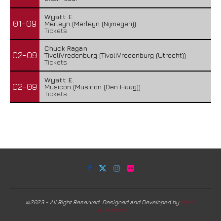
Wyatt E.
01-09
Merleyn (Merleyn (Nijmegen))
Tickets
Chuck Ragan
02-09
TivoliVredenburg (TivoliVredenburg (Utrecht))
Tickets
Wyatt E.
02-09
Musicon (Musicon (Den Haag))
Tickets
@2023 - All Right Reserved. Designed and Developed by
Harm
Lourenssen