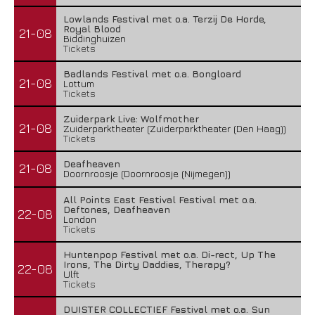
Lowlands Festival met o.a. Terzij De Horde,
Royal Blood
21-08
Biddinghuizen
Tickets
Badlands Festival met o.a. Bongloard
21-08
Lottum
Tickets
Zuiderpark Live: Wolfmother
21-08
Zuiderparktheater (Zuiderparktheater (Den Haag))
Tickets
Deafheaven
21-08
Doornroosje (Doornroosje (Nijmegen))
All Points East Festival Festival met o.a.
Deftones, Deafheaven
22-08
London
Tickets
Huntenpop Festival met o.a. Di-rect, Up The
Irons, The Dirty Daddies, Therapy?
22-08
Ulft
Tickets
DUISTER COLLECTIEF Festival met o.a. Sun