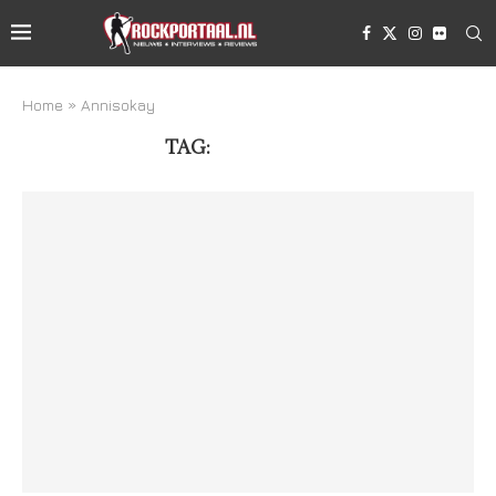
Home
»
Annisokay
TAG:
ANNISOKAY