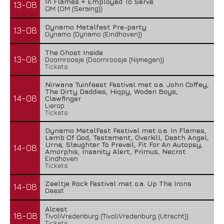
In Flames + Employed To Serve
13-08
OM (OM (Seraing))
Dynamo Metalfest Pre-party
13-08
Dynamo (Dynamo (Eindhoven))
The Ghost Inside
13-08
Doornroosje (Doornroosje (Nijmegen))
Tickets
Nirwana Tuinfeest Festival met o.a. John Coffey,
The Dirty Daddies, Hiqpy, Wodan Boys,
14-08
Clawfinger
Lierop
Tickets
Dynamo MetalFest Festival met o.a. In Flames,
Lamb Of God, Testament, Overkill, Death Angel,
Urne, Slaughter To Prevail, Fit For An Autopsy,
14-08
Amorphis, Insanity Alert, Primus, Necrot
Eindhoven
Tickets
Zeeltje Rock Festival met o.a. Up The Irons
14-08
Deest
Alcest
18-08
TivoliVredenburg (TivoliVredenburg (Utrecht))
Tickets