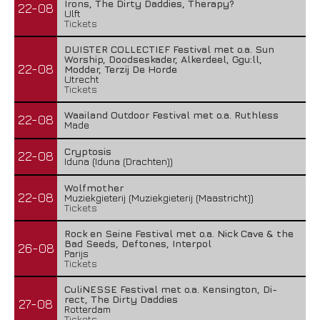
Irons, The Dirty Daddies, Therapy?
22-08
Ulft
Tickets
DUISTER COLLECTIEF Festival met o.a. Sun
Worship, Doodseskader, Alkerdeel, Ggu:ll,
22-08
Modder, Terzij De Horde
Utrecht
Tickets
Waailand Outdoor Festival met o.a. Ruthless
22-08
Made
Cryptosis
22-08
Iduna (Iduna (Drachten))
Wolfmother
22-08
Muziekgieterij (Muziekgieterij (Maastricht))
Tickets
Rock en Seine Festival met o.a. Nick Cave & the
Bad Seeds, Deftones, Interpol
26-08
Parijs
Tickets
CuliNESSE Festival met o.a. Kensington, Di-
rect, The Dirty Daddies
27-08
Rotterdam
Tickets