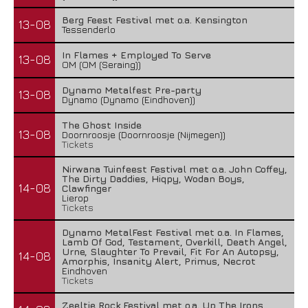
Berg Feest Festival met o.a. Kensington
13-08
Tessenderlo
In Flames + Employed To Serve
13-08
OM (OM (Seraing))
Dynamo Metalfest Pre-party
13-08
Dynamo (Dynamo (Eindhoven))
The Ghost Inside
13-08
Doornroosje (Doornroosje (Nijmegen))
Tickets
Nirwana Tuinfeest Festival met o.a. John Coffey,
The Dirty Daddies, Hiqpy, Wodan Boys,
14-08
Clawfinger
Lierop
Tickets
Dynamo MetalFest Festival met o.a. In Flames,
Lamb Of God, Testament, Overkill, Death Angel,
Urne, Slaughter To Prevail, Fit For An Autopsy,
14-08
Amorphis, Insanity Alert, Primus, Necrot
Eindhoven
Tickets
Zeeltje Rock Festival met o.a. Up The Irons