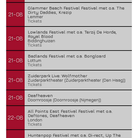
Glemmer Beach Festival Festival met o.a. The
Dirty Daddies, Krezip
21-08
Lemmer
Tickets
Lowlands Festival met o.a. Terzij De Horde,
Royal Blood
21-08
Biddinghuizen
Tickets
Badlands Festival met o.a. Bongloard
21-08
Lottum
Tickets
Zuiderpark Live: Wolfmother
21-08
Zuiderparktheater (Zuiderparktheater (Den Haag))
Tickets
Deafheaven
21-08
Doornroosje (Doornroosje (Nijmegen))
All Points East Festival Festival met o.a.
Deftones, Deafheaven
22-08
London
Tickets
Huntenpop Festival met o.a. Di-rect, Up The