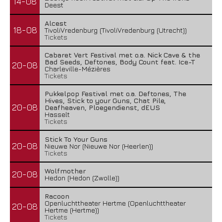
14-08
Deest
Alcest
18-08
TivoliVredenburg (TivoliVredenburg (Utrecht))
Tickets
Cabaret Vert Festival met o.a. Nick Cave & the
Bad Seeds, Deftones, Body Count feat. Ice-T
20-08
Charleville-Mézières
Tickets
Pukkelpop Festival met o.a. Deftones, The
Hives, Stick to your Guns, Chat Pile,
20-08
Deafheaven, Ploegendienst, dEUS
Hasselt
Tickets
Stick To Your Guns
20-08
Nieuwe Nor (Nieuwe Nor (Heerlen))
Tickets
Wolfmother
20-08
Hedon (Hedon (Zwolle))
Racoon
Openluchttheater Hertme (Openluchttheater
20-08
Hertme (Hertme))
Tickets