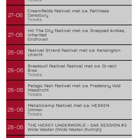
Creamfields Festival met o.a. Faithless
27-08
Daresbury
Tickets
Hit The City Festival met o.a. Snapped Ankles,
27-08
Inherited
Eindhoven
Festival Strand Festival met o.a. Kensington
28-08
Utrecht
Breekout! Festival Festival met o.a. Di-rect
28-08
Bree
Tickets
Pelagic Fest Festival met o.a. Predatory Void
28-08
Maastricht
Tickets
Metallicamp Festival met o.a. HESKEN
28-08
Ommen
Tickets
THE HICKEY UNDERWORLD - DAK SESSION #3
28-08
Wilde Westen (Wilde Westen (Kortrijk))