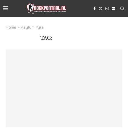
Home
»
Asylum Pyre
TAG:
ASYLUM PYRE