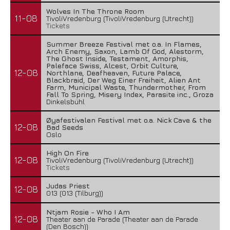
Wolves In The Throne Room
11-08
TivoliVredenburg (TivoliVredenburg (Utrecht))
Tickets
Summer Breeze Festival met o.a. In Flames,
Arch Enemy, Saxon, Lamb Of God, Alestorm,
The Ghost Inside, Testament, Amorphis,
Paleface Swiss, Alcest, Orbit Culture,
12-08
Northlane, Deafheaven, Future Palace,
Blackbraid, Der Weg Einer Freiheit, Alien Ant
Farm, Municipal Waste, Thundermother, From
Fall To Spring, Misery Index, Parasite inc., Groza
Dinkelsbühl
Øyafestivalen Festival met o.a. Nick Cave & the
12-08
Bad Seeds
Oslo
High On Fire
12-08
TivoliVredenburg (TivoliVredenburg (Utrecht))
Tickets
Judas Priest
12-08
013 (013 (Tilburg))
Ntjam Rosie - Who I Am
12-08
Theater aan de Parade (Theater aan de Parade
(Den Bosch))