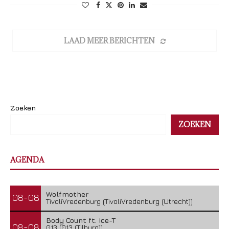
LAAD MEER BERICHTEN
Zoeken
ZOEKEN
AGENDA
Wolfmother
08-08
TivoliVredenburg (TivoliVredenburg (Utrecht))
Body Count ft. Ice-T
08-08
013 (013 (Tilburg))