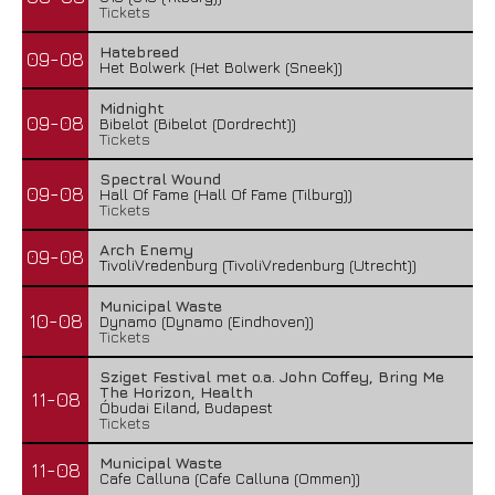
Tickets
Hatebreed
09-08
Het Bolwerk (Het Bolwerk (Sneek))
Midnight
09-08
Bibelot (Bibelot (Dordrecht))
Tickets
Spectral Wound
09-08
Hall Of Fame (Hall Of Fame (Tilburg))
Tickets
Arch Enemy
09-08
TivoliVredenburg (TivoliVredenburg (Utrecht))
Municipal Waste
10-08
Dynamo (Dynamo (Eindhoven))
Tickets
Sziget Festival met o.a. John Coffey, Bring Me
The Horizon, Health
11-08
Óbudai Eiland, Budapest
Tickets
Municipal Waste
11-08
Cafe Calluna (Cafe Calluna (Ommen))