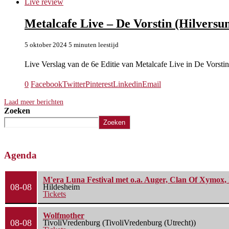
Live review
Metalcafe Live – De Vorstin (Hilversu
5 oktober 2024
5 minuten leestijd
Live Verslag van de 6e Editie van Metalcafe Live in De Vors
0
Facebook
Twitter
Pinterest
Linkedin
Email
Laad meer berichten
Zoeken
Zoeken
Agenda
M'era Luna Festival met o.a. Auger, Clan Of Xymox, 
08-08
Hildesheim
Tickets
Wolfmother
08-08
TivoliVredenburg (TivoliVredenburg (Utrecht))