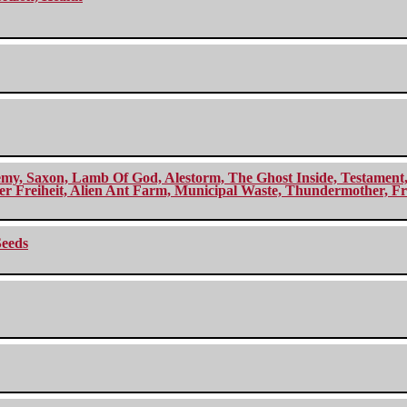
my, Saxon, Lamb Of God, Alestorm, The Ghost Inside, Testament, A
r Freiheit, Alien Ant Farm, Municipal Waste, Thundermother, Fro
Seeds