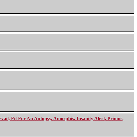
ail, Fit For An Autopsy, Amorphis, Insanity Alert, Primus,