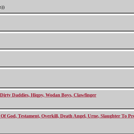
h))
e Dirty Daddies, Hiqpy, Wodan Boys, Clawfinger
f God, Testament, Overkill, Death Angel, Urne, Slaughter To Prev