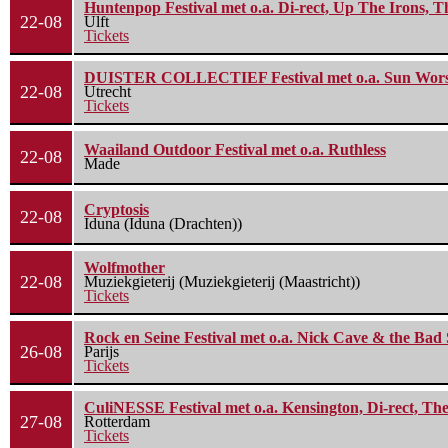
Huntenpop Festival met o.a. Di-rect, Up The Irons, 
22-08
Ulft
Tickets
DUISTER COLLECTIEF Festival met o.a. Sun Worship
22-08
Utrecht
Tickets
Waailand Outdoor Festival met o.a. Ruthless
22-08
Made
Cryptosis
22-08
Iduna (Iduna (Drachten))
Wolfmother
22-08
Muziekgieterij (Muziekgieterij (Maastricht))
Tickets
Rock en Seine Festival met o.a. Nick Cave & the Bad 
26-08
Parijs
Tickets
CuliNESSE Festival met o.a. Kensington, Di-rect, Th
27-08
Rotterdam
Tickets