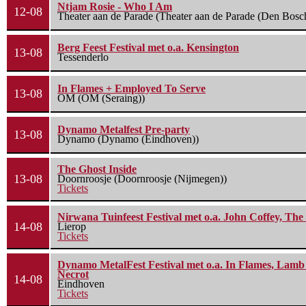
Ntjam Rosie - Who I Am
12-08
Theater aan de Parade (Theater aan de Parade (Den Bosc
Berg Feest Festival met o.a. Kensington
13-08
Tessenderlo
In Flames + Employed To Serve
13-08
OM (OM (Seraing))
Dynamo Metalfest Pre-party
13-08
Dynamo (Dynamo (Eindhoven))
The Ghost Inside
13-08
Doornroosje (Doornroosje (Nijmegen))
Tickets
Nirwana Tuinfeest Festival met o.a. John Coffey, Th
14-08
Lierop
Tickets
Dynamo MetalFest Festival met o.a. In Flames, Lamb O
Necrot
14-08
Eindhoven
Tickets