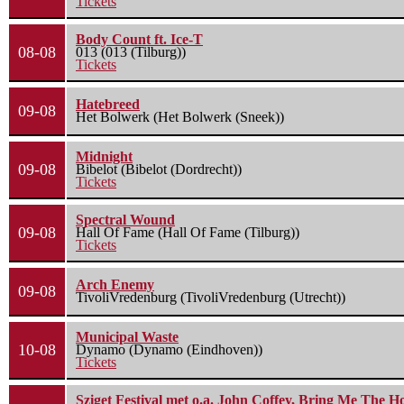
Tickets
Body Count ft. Ice-T
08-08
013 (013 (Tilburg))
Tickets
Hatebreed
09-08
Het Bolwerk (Het Bolwerk (Sneek))
Midnight
09-08
Bibelot (Bibelot (Dordrecht))
Tickets
Spectral Wound
09-08
Hall Of Fame (Hall Of Fame (Tilburg))
Tickets
Arch Enemy
09-08
TivoliVredenburg (TivoliVredenburg (Utrecht))
Municipal Waste
10-08
Dynamo (Dynamo (Eindhoven))
Tickets
Sziget Festival met o.a. John Coffey, Bring Me The H