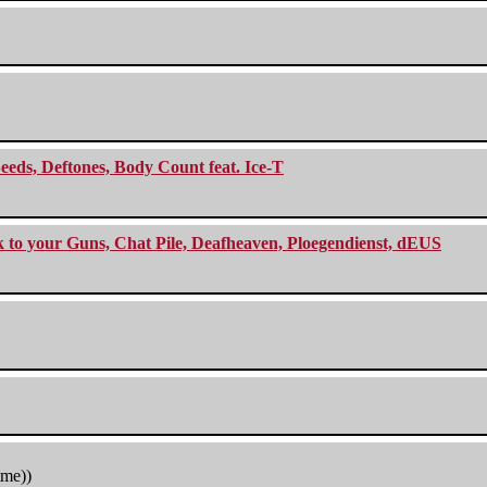
eeds, Deftones, Body Count feat. Ice-T
ck to your Guns, Chat Pile, Deafheaven, Ploegendienst, dEUS
tme))