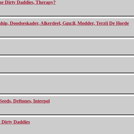
The Dirty Daddies, Therapy?
, Doodseskader, Alkerdeel, Ggu:ll, Modder, Terzij De Horde
Seeds, Deftones, Interpol
e Dirty Daddies