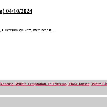
m) 04/10/2024
tin, Hilversum Welkom, metalheads! …
Xandria, Within Temptation, In Extremo, Floor Jansen, White Li