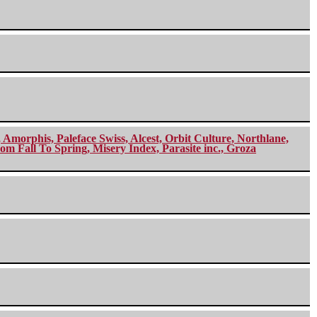
morphis, Paleface Swiss, Alcest, Orbit Culture, Northlane,
m Fall To Spring, Misery Index, Parasite inc., Groza