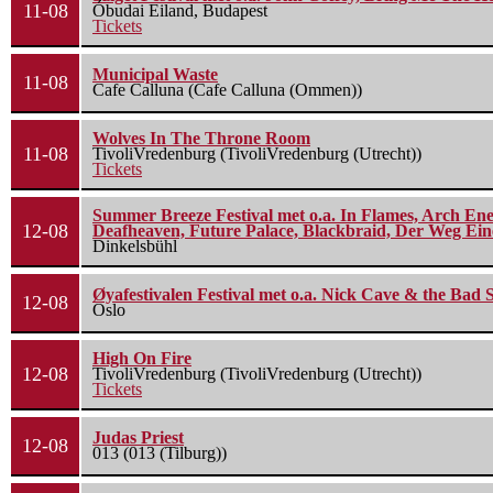
11-08
Óbudai Eiland, Budapest
Tickets
Municipal Waste
11-08
Cafe Calluna (Cafe Calluna (Ommen))
Wolves In The Throne Room
11-08
TivoliVredenburg (TivoliVredenburg (Utrecht))
Tickets
Summer Breeze Festival met o.a. In Flames, Arch Ene
12-08
Deafheaven, Future Palace, Blackbraid, Der Weg Eine
Dinkelsbühl
Øyafestivalen Festival met o.a. Nick Cave & the Bad 
12-08
Oslo
High On Fire
12-08
TivoliVredenburg (TivoliVredenburg (Utrecht))
Tickets
Judas Priest
12-08
013 (013 (Tilburg))