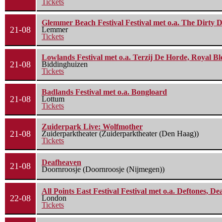
Tickets
Glemmer Beach Festival Festival met o.a. The Dirty D
21-08
Lemmer
Tickets
Lowlands Festival met o.a. Terzij De Horde, Royal B
21-08
Biddinghuizen
Tickets
Badlands Festival met o.a. Bongloard
21-08
Lottum
Tickets
Zuiderpark Live: Wolfmother
21-08
Zuiderparktheater (Zuiderparktheater (Den Haag))
Tickets
Deafheaven
21-08
Doornroosje (Doornroosje (Nijmegen))
All Points East Festival Festival met o.a. Deftones, D
22-08
London
Tickets