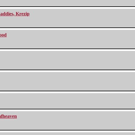
addies, Krezip
lood
eafheaven