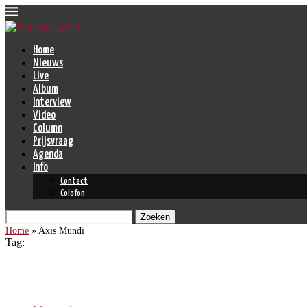
Home
Nieuws
Live
Album
Interview
Video
Column
Prijsvraag
Agenda
Info
Contact
Colofon
Zoeken
Home
»
Axis Mundi
Tag:
Axis Mundi