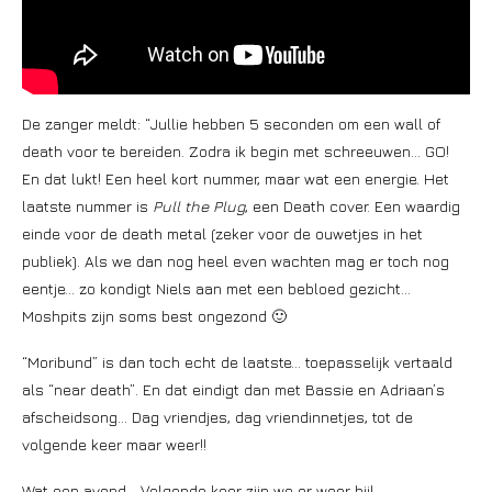
De zanger meldt: “Jullie hebben 5 seconden om een wall of
death voor te bereiden. Zodra ik begin met schreeuwen… GO!
En dat lukt! Een heel kort nummer, maar wat een energie. Het
laatste nummer is
Pull the Plug
, een Death cover. Een waardig
einde voor de death metal (zeker voor de ouwetjes in het
publiek). Als we dan nog heel even wachten mag er toch nog
eentje… zo kondigt Niels aan met een bebloed gezicht…
Moshpits zijn soms best ongezond 🙂
“Moribund” is dan toch echt de laatste… toepasselijk vertaald
als “near death”. En dat eindigt dan met Bassie en Adriaan’s
afscheidsong… Dag vriendjes, dag vriendinnetjes, tot de
volgende keer maar weer!!
Wat een avond… Volgende keer zijn we er weer bij!