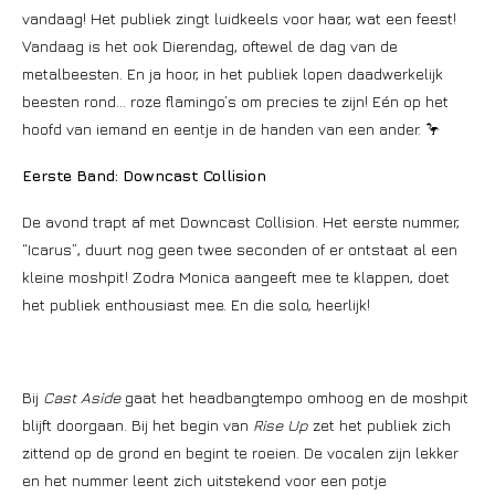
vandaag! Het publiek zingt luidkeels voor haar, wat een feest!
Vandaag is het ook Dierendag, oftewel de dag van de
metalbeesten. En ja hoor, in het publiek lopen daadwerkelijk
beesten rond… roze flamingo’s om precies te zijn! Eén op het
hoofd van iemand en eentje in de handen van een ander. 🦩
Eerste Band: Downcast Collision
De avond trapt af met Downcast Collision. Het eerste nummer,
“Icarus”, duurt nog geen twee seconden of er ontstaat al een
kleine moshpit! Zodra Monica aangeeft mee te klappen, doet
het publiek enthousiast mee. En die solo, heerlijk!
Bij
Cast Aside
gaat het headbangtempo omhoog en de moshpit
blijft doorgaan. Bij het begin van
Rise Up
zet het publiek zich
zittend op de grond en begint te roeien. De vocalen zijn lekker
en het nummer leent zich uitstekend voor een potje