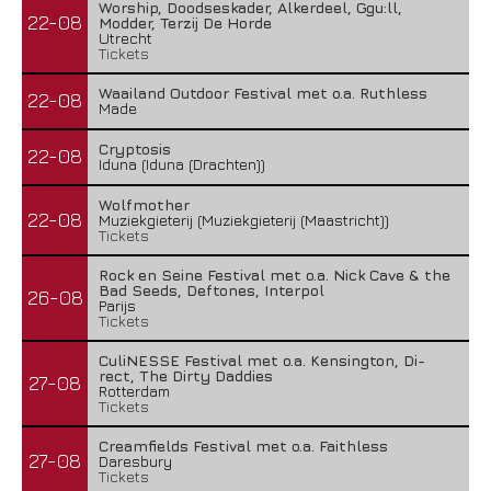
Worship, Doodseskader, Alkerdeel, Ggu:ll,
22-08
Modder, Terzij De Horde
Utrecht
Tickets
Waailand Outdoor Festival met o.a. Ruthless
22-08
Made
Cryptosis
22-08
Iduna (Iduna (Drachten))
Wolfmother
22-08
Muziekgieterij (Muziekgieterij (Maastricht))
Tickets
Rock en Seine Festival met o.a. Nick Cave & the
Bad Seeds, Deftones, Interpol
26-08
Parijs
Tickets
CuliNESSE Festival met o.a. Kensington, Di-
rect, The Dirty Daddies
27-08
Rotterdam
Tickets
Creamfields Festival met o.a. Faithless
27-08
Daresbury
Tickets