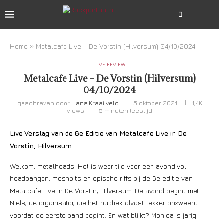
Home
»
Metalcafe Live – De Vorstin (Hilversum) 04/10/2024
LIVE REVIEW
Metalcafe Live – De Vorstin (Hilversum)
04/10/2024
geschreven door
Hans Kraaijveld
5 oktober 2024
1,4K
views
5 minuten leestijd
Live Verslag van de 6e Editie van Metalcafe Live in De
Vorstin, Hilversum
Welkom, metalheads! Het is weer tijd voor een avond vol
headbangen, moshpits en epische riffs bij de 6e editie van
Metalcafe Live in De Vorstin, Hilversum. De avond begint met
Niels, de organisator, die het publiek alvast lekker opzweept
voordat de eerste band begint. En wat blijkt? Monica is jarig