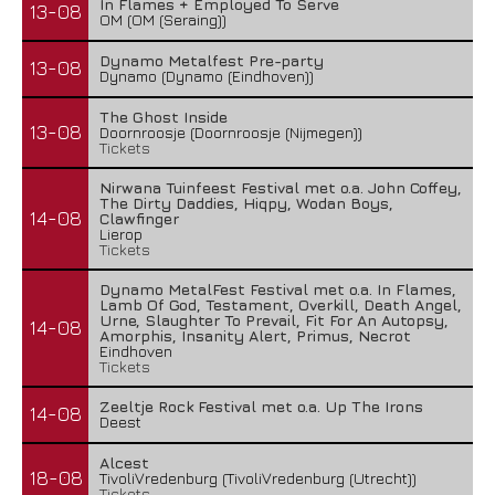
In Flames + Employed To Serve
13-08
OM (OM (Seraing))
Dynamo Metalfest Pre-party
13-08
Dynamo (Dynamo (Eindhoven))
The Ghost Inside
13-08
Doornroosje (Doornroosje (Nijmegen))
Tickets
Nirwana Tuinfeest Festival met o.a. John Coffey,
The Dirty Daddies, Hiqpy, Wodan Boys,
14-08
Clawfinger
Lierop
Tickets
Dynamo MetalFest Festival met o.a. In Flames,
Lamb Of God, Testament, Overkill, Death Angel,
Urne, Slaughter To Prevail, Fit For An Autopsy,
14-08
Amorphis, Insanity Alert, Primus, Necrot
Eindhoven
Tickets
Zeeltje Rock Festival met o.a. Up The Irons
14-08
Deest
Alcest
18-08
TivoliVredenburg (TivoliVredenburg (Utrecht))
Tickets