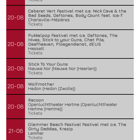
Cabaret Vert Festival met o.a. Nick Cave & the
Bad Seeds, Deftones, Body Count feat. Ice-T
20-08
Charleville-Mézières
Tickets
Pukkelpop Festival met o.a. Deftones, The
Hives, Stick to your Guns, Chat Pile,
20-08
Deafheaven, Ploegendienst, dEUS
Hasselt
Tickets
Stick To Your Guns
20-08
Nieuwe Nor (Nieuwe Nor (Heerlen))
Tickets
Wolfmother
20-08
Hedon (Hedon (Zwolle))
Racoon
Openluchttheater Hertme (Openluchttheater
20-08
Hertme (Hertme))
Tickets
Glemmer Beach Festival Festival met o.a. The
Dirty Daddies, Krezip
21-08
Lemmer
Tickets