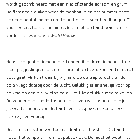
wordt gecombineerd met een niet aflatende scream en grunt.
De flamingo’s duiken weer de moshpit in en het nummer heeft
ook een aantal momenten die perfect zijn voor headbangen. Tijd
voor pauzes tussen nummers is er niet, de band raast vrolijk
verder met
Hopeless World Below
.
Naast me gaat er iemand hard onderuit, er komt iemand uit de
moshpit geslingerd, die de onfortuinlijke bezoeker hard onderuit
doet gaat. Hij komt daarbij vrij hard op de trap terecht en de
cola vliegt daarbij door de lucht. Gelukkig is er snel ijs voor op
de knie en een nieuw glas cola. Het lijkt gelukkig mee te vallen.
De zanger heeft ondertussen heel even wat issues met zijn
gitaar, die ineens veel te hard over de speakers komt, maar
deze zijn zo voorbij.
De nummers zitten wat tussen death en thrash in. De band
houdt het tempo erin en het publiek ook. De moshpit weet niet