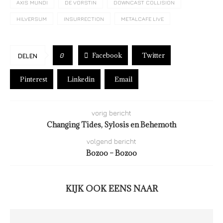
AXIS MUNDI
DE VORSTIN
DOWNCAST COLLISION
HILVERSUM
INSURRECTION
METALCAFE LIVE
Facebook
Twitter
0
DELEN
Pinterest
Linkedin
Email
vorig bericht
Changing Tides, Sylosis en Behemoth
volgend bericht
Bozoo – Bozoo
KIJK OOK EENS NAAR