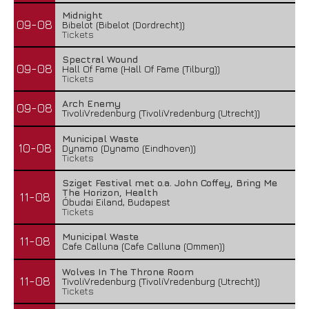
Midnight
09-08
Bibelot (Bibelot (Dordrecht))
Tickets
Spectral Wound
09-08
Hall Of Fame (Hall Of Fame (Tilburg))
Tickets
Arch Enemy
09-08
TivoliVredenburg (TivoliVredenburg (Utrecht))
Municipal Waste
10-08
Dynamo (Dynamo (Eindhoven))
Tickets
Sziget Festival met o.a. John Coffey, Bring Me
The Horizon, Health
11-08
Óbudai Eiland, Budapest
Tickets
Municipal Waste
11-08
Cafe Calluna (Cafe Calluna (Ommen))
Wolves In The Throne Room
11-08
TivoliVredenburg (TivoliVredenburg (Utrecht))
Tickets