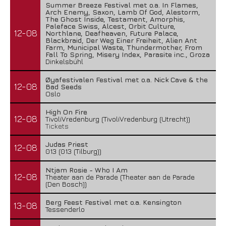
Summer Breeze Festival met o.a. In Flames,
Arch Enemy, Saxon, Lamb Of God, Alestorm,
The Ghost Inside, Testament, Amorphis,
Paleface Swiss, Alcest, Orbit Culture,
12-08
Northlane, Deafheaven, Future Palace,
Blackbraid, Der Weg Einer Freiheit, Alien Ant
Farm, Municipal Waste, Thundermother, From
Fall To Spring, Misery Index, Parasite inc., Groza
Dinkelsbühl
Øyafestivalen Festival met o.a. Nick Cave & the
12-08
Bad Seeds
Oslo
High On Fire
12-08
TivoliVredenburg (TivoliVredenburg (Utrecht))
Tickets
Judas Priest
12-08
013 (013 (Tilburg))
Ntjam Rosie - Who I Am
12-08
Theater aan de Parade (Theater aan de Parade
(Den Bosch))
Berg Feest Festival met o.a. Kensington
13-08
Tessenderlo