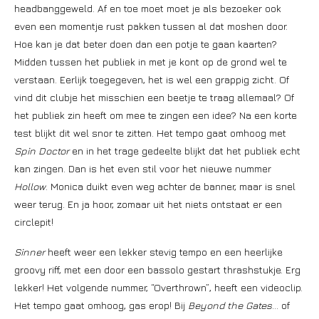
headbanggeweld. Af en toe moet moet je als bezoeker ook
even een momentje rust pakken tussen al dat moshen door.
Hoe kan je dat beter doen dan een potje te gaan kaarten?
Midden tussen het publiek in met je kont op de grond wel te
verstaan. Eerlijk toegegeven, het is wel een grappig zicht. Of
vind dit clubje het misschien een beetje te traag allemaal? Of
het publiek zin heeft om mee te zingen een idee? Na een korte
test blijkt dit wel snor te zitten. Het tempo gaat omhoog met
Spin Doctor
en in het trage gedeelte blijkt dat het publiek echt
kan zingen. Dan is het even stil voor het nieuwe nummer
Hollow
. Monica duikt even weg achter de banner, maar is snel
weer terug. En ja hoor, zomaar uit het niets ontstaat er een
circlepit!
Sinner
heeft weer een lekker stevig tempo en een heerlijke
groovy riff, met een door een bassolo gestart thrashstukje. Erg
lekker! Het volgende nummer, “Overthrown”, heeft een videoclip.
Het tempo gaat omhoog, gas erop! Bij
Beyond the Gates
… of