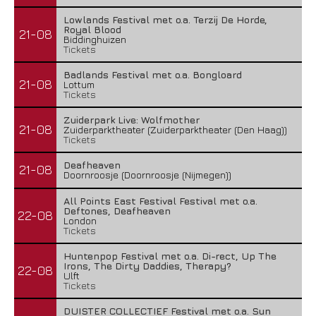
Lowlands Festival met o.a. Terzij De Horde,
Royal Blood
21-08
Biddinghuizen
Tickets
Badlands Festival met o.a. Bongloard
21-08
Lottum
Tickets
Zuiderpark Live: Wolfmother
21-08
Zuiderparktheater (Zuiderparktheater (Den Haag))
Tickets
Deafheaven
21-08
Doornroosje (Doornroosje (Nijmegen))
All Points East Festival Festival met o.a.
Deftones, Deafheaven
22-08
London
Tickets
Huntenpop Festival met o.a. Di-rect, Up The
Irons, The Dirty Daddies, Therapy?
22-08
Ulft
Tickets
DUISTER COLLECTIEF Festival met o.a. Sun