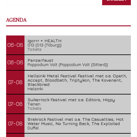
AGENDA
Igorrr + HEALTH
06-08
013 (013 (Tilburg))
Tickets
Panzerfaust
06-08
Poppodium Volt (Poppodium Volt (Sittard))
Hellsinki Metal Festival Festival met o.a. Opeth,
Accept, Bloodbath, Triptykon, The Kovenant,
07-08
Blackbraid
Helsinki
Suikerrock Festival met o.a. Editors, Hiqpy
07-08
Tienen
Tickets
Brakrock Festival met o.a. The Casualties, Hot
07-08
Water Music, No Turning Back, The Exploited
Duffel