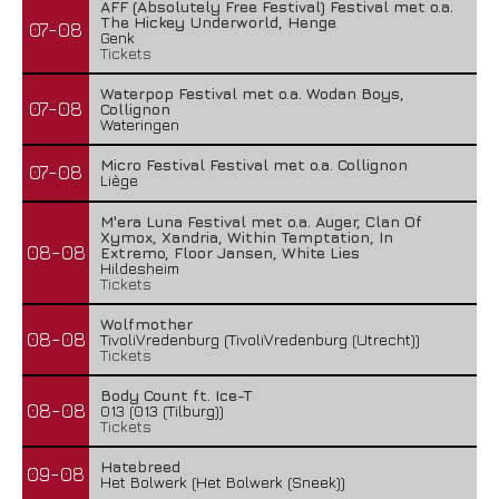
AFF (Absolutely Free Festival) Festival met o.a.
The Hickey Underworld, Henge
07-08
Genk
Tickets
Waterpop Festival met o.a. Wodan Boys,
07-08
Collignon
Wateringen
Micro Festival Festival met o.a. Collignon
07-08
Liège
M'era Luna Festival met o.a. Auger, Clan Of
Xymox, Xandria, Within Temptation, In
08-08
Extremo, Floor Jansen, White Lies
Hildesheim
Tickets
Wolfmother
08-08
TivoliVredenburg (TivoliVredenburg (Utrecht))
Tickets
Body Count ft. Ice-T
08-08
013 (013 (Tilburg))
Tickets
Hatebreed
09-08
Het Bolwerk (Het Bolwerk (Sneek))