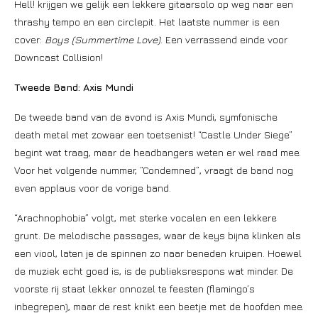
Hell! krijgen we gelijk een lekkere gitaarsolo op weg naar een
thrashy tempo en een circlepit. Het laatste nummer is een
cover:
Boys (Summertime Love)
. Een verrassend einde voor
Downcast Collision!
Tweede Band: Axis Mundi
De tweede band van de avond is Axis Mundi, symfonische
death metal met zowaar een toetsenist! “Castle Under Siege”
begint wat traag, maar de headbangers weten er wel raad mee.
Voor het volgende nummer, “Condemned”, vraagt de band nog
even applaus voor de vorige band.
“Arachnophobia” volgt, met sterke vocalen en een lekkere
grunt. De melodische passages, waar de keys bijna klinken als
een viool, laten je de spinnen zo naar beneden kruipen. Hoewel
de muziek echt goed is, is de publieksrespons wat minder. De
voorste rij staat lekker onnozel te feesten (flamingo’s
inbegrepen), maar de rest knikt een beetje met de hoofden mee.