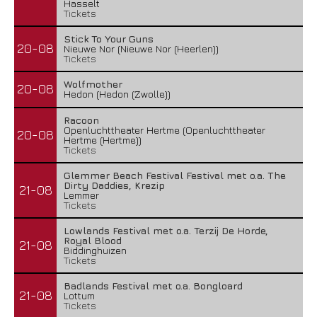
Hasselt
Tickets
Stick To Your Guns
20-08
Nieuwe Nor (Nieuwe Nor (Heerlen))
Tickets
Wolfmother
20-08
Hedon (Hedon (Zwolle))
Racoon
Openluchttheater Hertme (Openluchttheater
20-08
Hertme (Hertme))
Tickets
Glemmer Beach Festival Festival met o.a. The
Dirty Daddies, Krezip
21-08
Lemmer
Tickets
Lowlands Festival met o.a. Terzij De Horde,
Royal Blood
21-08
Biddinghuizen
Tickets
Badlands Festival met o.a. Bongloard
21-08
Lottum
Tickets