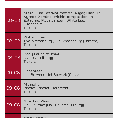
M'era Luna Festival met o.a. Auger, Clan Of
Xymox, Xandria, Within Temptation, In
08-08
Extremo, Floor Jansen, White Lies
Hildesheim
Tickets
Wolfmother
08-08
TivoliVredenburg (TivoliVredenburg (Utrecht))
Tickets
Body Count ft. Ice-T
08-08
013 (013 (Tilburg))
Tickets
Hatebreed
09-08
Het Bolwerk (Het Bolwerk (Sneek))
Midnight
09-08
Bibelot (Bibelot (Dordrecht))
Tickets
Spectral Wound
09-08
Hall Of Fame (Hall Of Fame (Tilburg))
Tickets
Arch Enemy