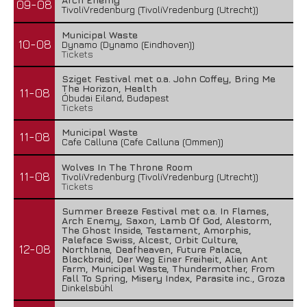
09-08
TivoliVredenburg (TivoliVredenburg (Utrecht))
Municipal Waste
10-08
Dynamo (Dynamo (Eindhoven))
Tickets
Sziget Festival met o.a. John Coffey, Bring Me
The Horizon, Health
11-08
Óbudai Eiland, Budapest
Tickets
Municipal Waste
11-08
Cafe Calluna (Cafe Calluna (Ommen))
Wolves In The Throne Room
11-08
TivoliVredenburg (TivoliVredenburg (Utrecht))
Tickets
Summer Breeze Festival met o.a. In Flames,
Arch Enemy, Saxon, Lamb Of God, Alestorm,
The Ghost Inside, Testament, Amorphis,
Paleface Swiss, Alcest, Orbit Culture,
12-08
Northlane, Deafheaven, Future Palace,
Blackbraid, Der Weg Einer Freiheit, Alien Ant
Farm, Municipal Waste, Thundermother, From
Fall To Spring, Misery Index, Parasite inc., Groza
Dinkelsbühl