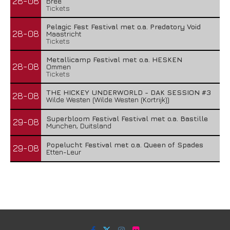
28-08
Bree
Tickets
Pelagic Fest Festival met o.a. Predatory Void
28-08
Maastricht
Tickets
Metallicamp Festival met o.a. HESKEN
28-08
Ommen
Tickets
THE HICKEY UNDERWORLD - DAK SESSION #3
28-08
Wilde Westen (Wilde Westen (Kortrijk))
Superbloom Festival Festival met o.a. Bastille
29-08
Munchen, Duitsland
Popelucht Festival met o.a. Queen of Spades
29-08
Etten-Leur