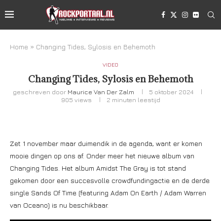
Home
»
Changing Tides, Sylosis en Behemoth
VIDEO
Changing Tides, Sylosis en Behemoth
geschreven door
Maurice Van Der Zalm
5 oktober 2024
905
views
2 minuten leestijd
Zet 1 november maar duimendik in de agenda, want er komen
mooie dingen op ons af. Onder meer het nieuwe album van
Changing Tides. Het album Amidst The Gray is tot stand
gekomen door een succesvolle crowdfundingactie en de derde
single Sands Of Time (featuring Adam On Earth / Adam Warren
van Oceano) is nu beschikbaar.