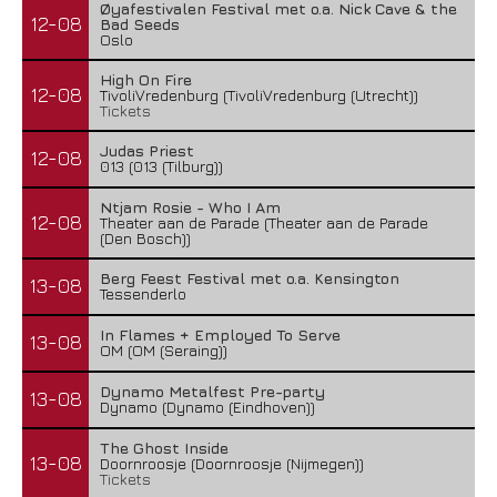
Øyafestivalen Festival met o.a. Nick Cave & the
12-08
Bad Seeds
Oslo
High On Fire
12-08
TivoliVredenburg (TivoliVredenburg (Utrecht))
Tickets
Judas Priest
12-08
013 (013 (Tilburg))
Ntjam Rosie - Who I Am
12-08
Theater aan de Parade (Theater aan de Parade
(Den Bosch))
Berg Feest Festival met o.a. Kensington
13-08
Tessenderlo
In Flames + Employed To Serve
13-08
OM (OM (Seraing))
Dynamo Metalfest Pre-party
13-08
Dynamo (Dynamo (Eindhoven))
The Ghost Inside
13-08
Doornroosje (Doornroosje (Nijmegen))
Tickets