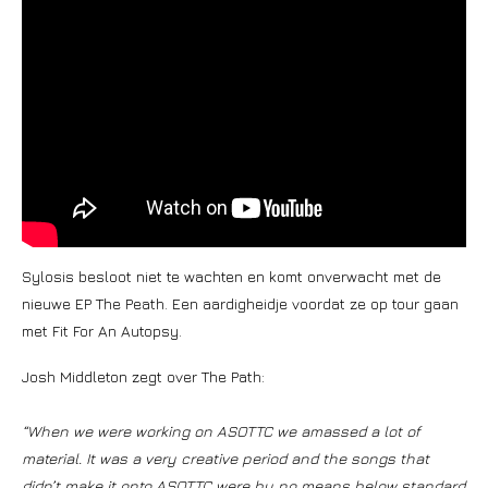
Sylosis besloot niet te wachten en komt onverwacht met de
nieuwe EP The Peath. Een aardigheidje voordat ze op tour gaan
met Fit For An Autopsy.
Josh Middleton zegt over The Path:
“When we were working on ASOTTC we amassed a lot of
material. It was a very creative period and the songs that
didn’t make it onto ASOTTC were by no means below standard