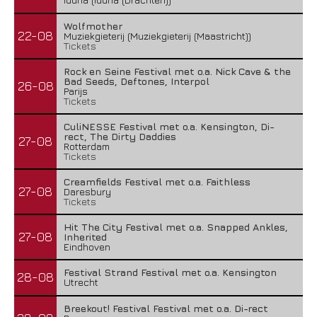
Wolfmother
22-08
Muziekgieterij (Muziekgieterij (Maastricht))
Tickets
Rock en Seine Festival met o.a. Nick Cave & the
Bad Seeds, Deftones, Interpol
26-08
Parijs
Tickets
CuliNESSE Festival met o.a. Kensington, Di-
rect, The Dirty Daddies
27-08
Rotterdam
Tickets
Creamfields Festival met o.a. Faithless
27-08
Daresbury
Tickets
Hit The City Festival met o.a. Snapped Ankles,
27-08
Inherited
Eindhoven
Festival Strand Festival met o.a. Kensington
28-08
Utrecht
Breekout! Festival Festival met o.a. Di-rect