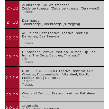
Zuiderpark Live: Wolfmother
21-08
Zuiderparktheater (Zuiderparktheater (Den Haag))
Tickets
Deafheaven
21-08
Doornroosje (Doornroosje (Nijmegen))
All Points East Festival Festival met o.a.
Deftones, Deafheaven
22-08
London
Tickets
Huntenpop Festival met o.a. Di-rect, Up The
Irons, The Dirty Daddies, Therapy?
22-08
Ulft
Tickets
DUISTER COLLECTIEF Festival met o.a. Sun
Worship, Doodseskader, Alkerdeel, Ggu:ll,
22-08
Modder, Terzij De Horde
Utrecht
Tickets
Waailand Outdoor Festival met o.a. Ruthless
22-08
Made
Cryptosis
22-08
Iduna (Iduna (Drachten))