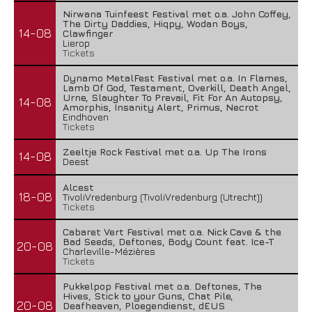
Nirwana Tuinfeest Festival met o.a. John Coffey,
The Dirty Daddies, Hiqpy, Wodan Boys,
14-08
Clawfinger
Lierop
Tickets
Dynamo MetalFest Festival met o.a. In Flames,
Lamb Of God, Testament, Overkill, Death Angel,
Urne, Slaughter To Prevail, Fit For An Autopsy,
14-08
Amorphis, Insanity Alert, Primus, Necrot
Eindhoven
Tickets
Zeeltje Rock Festival met o.a. Up The Irons
14-08
Deest
Alcest
18-08
TivoliVredenburg (TivoliVredenburg (Utrecht))
Tickets
Cabaret Vert Festival met o.a. Nick Cave & the
Bad Seeds, Deftones, Body Count feat. Ice-T
20-08
Charleville-Mézières
Tickets
Pukkelpop Festival met o.a. Deftones, The
Hives, Stick to your Guns, Chat Pile,
20-08
Deafheaven, Ploegendienst, dEUS