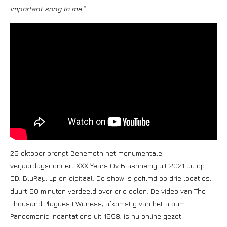
important song to me.”
25 oktober brengt Behemoth het monumentale
verjaardagsconcert XXX Years Ov Blasphemy uit 2021 uit op
CD, BluRay, Lp en digitaal. De show is gefilmd op drie locaties,
duurt 90 minuten verdeeld over drie delen. De video van The
Thousand Plagues I Witness, afkomstig van het album
Pandemonic Incantations uit 1998, is nu online gezet.