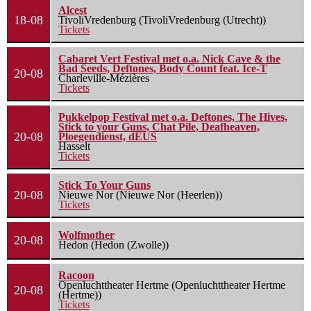
Alcest
18-08
TivoliVredenburg (TivoliVredenburg (Utrecht))
Tickets
Cabaret Vert Festival met o.a. Nick Cave & the
Bad Seeds, Deftones, Body Count feat. Ice-T
20-08
Charleville-Mézières
Tickets
Pukkelpop Festival met o.a. Deftones, The Hives,
Stick to your Guns, Chat Pile, Deafheaven,
20-08
Ploegendienst, dEUS
Hasselt
Tickets
Stick To Your Guns
20-08
Nieuwe Nor (Nieuwe Nor (Heerlen))
Tickets
Wolfmother
20-08
Hedon (Hedon (Zwolle))
Racoon
Openluchttheater Hertme (Openluchttheater Hertme
20-08
(Hertme))
Tickets