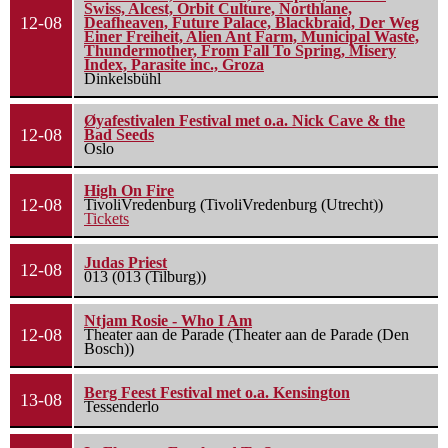
Swiss, Alcest, Orbit Culture, Northlane,
12-08
Deafheaven, Future Palace, Blackbraid, Der Weg
Einer Freiheit, Alien Ant Farm, Municipal Waste,
Thundermother, From Fall To Spring, Misery
Index, Parasite inc., Groza
Dinkelsbühl
Øyafestivalen Festival met o.a. Nick Cave & the
12-08
Bad Seeds
Oslo
High On Fire
12-08
TivoliVredenburg (TivoliVredenburg (Utrecht))
Tickets
Judas Priest
12-08
013 (013 (Tilburg))
Ntjam Rosie - Who I Am
12-08
Theater aan de Parade (Theater aan de Parade (Den
Bosch))
Berg Feest Festival met o.a. Kensington
13-08
Tessenderlo