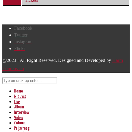
Tickets
Facebook
Twitter
Instagram
Flickr
@2023 - All Right Reserved. Designed and Developed by
Harm
Lourenssen
Home
Nieuws
Live
Album
Interview
Video
Column
Prijsvraag