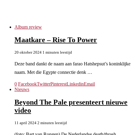
Beyond The Pale
Album review
Maatkare – Rise To Power
20 oktober 2024
1 minuten leestijd
Deze band dankt de naam aan farao Hatshepsut’s koninklijke
naam. Met die Egypte connectie denk …
0
Facebook
Twitter
Pinterest
Linkedin
Email
Nieuws
Beyond The Pale presenteert nieuwe
video
11 april 2024
2 minuten leestijd
(foto: Bart van Rongen) De Nederlandse death/thrash