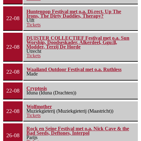
Huntenpop Festival met o.a. Di-rect, Up The
Irons, The Dirty Daddies, Therapy?
22-08
Ulft
Tickets
DUISTER COLLECTIEF Festival met o.a. Sun
Worship, Doodseskader, Alkerdeel, Ggu:ll,
22-08
Modder, Terzij De Horde
Utrecht
Tickets
Waailand Outdoor Festival met o.a. Ruthless
22-08
Made
Cryptosis
22-08
Iduna (Iduna (Drachten))
Wolfmother
22-08
Muziekgieterij (Muziekgieterij (Maastricht))
Tickets
Rock en Seine Festival met o.a. Nick Cave & the
Bad Seeds, Deftones, Interpol
26-08
Parijs