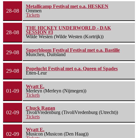
Metallicamp Festival met o.a. HESKEN
28-08
Ommen
Tickets
THE HICKEY UNDERWORLD - DAK
28-08
SESSION #3
Wilde Westen (Wilde Westen (Kortrijk))
Superbloom Festival Festival met o.a. Bastille
29-08
Munchen, Duitsland
Popelucht Festival met o.a. Queen of Spades
29-08
Etten-Leur
Wyatt E.
01-09
Merleyn (Merleyn (Nijmegen))
Tickets
Chuck Ragan
02-09
TivoliVredenburg (TivoliVredenburg (Utrecht))
Tickets
Wyatt E.
02-09
Musicon (Musicon (Den Haag))