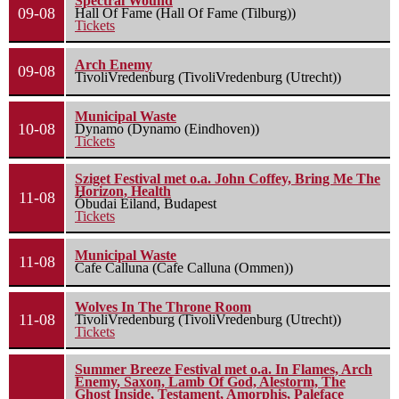
Spectral Wound
09-08
Hall Of Fame (Hall Of Fame (Tilburg))
Tickets
Arch Enemy
09-08
TivoliVredenburg (TivoliVredenburg (Utrecht))
Municipal Waste
10-08
Dynamo (Dynamo (Eindhoven))
Tickets
Sziget Festival met o.a. John Coffey, Bring Me The
Horizon, Health
11-08
Óbudai Eiland, Budapest
Tickets
Municipal Waste
11-08
Cafe Calluna (Cafe Calluna (Ommen))
Wolves In The Throne Room
11-08
TivoliVredenburg (TivoliVredenburg (Utrecht))
Tickets
Summer Breeze Festival met o.a. In Flames, Arch
Enemy, Saxon, Lamb Of God, Alestorm, The
Ghost Inside, Testament, Amorphis, Paleface