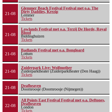
Glemmer Beach Festival Festival met o.a. The
Dirty Daddies, Krezip
21-08
Lemmer
Tickets
Lowlands Festival met o.a. Terzij De Horde, Royal
Blood
21-08
Biddinghuizen
Tickets
Badlands Festival met o.a. Bongloard
21-08
Lottum
Tickets
Zuiderpark Live: Wolfmother
21-08
Zuiderparktheater (Zuiderparktheater (Den Haag))
Tickets
Deafheaven
21-08
Doornroosje (Doornroosje (Nijmegen))
All Points East Festival Festival met o.a. Deftones,
Deafheaven
22-08
London
Tickets