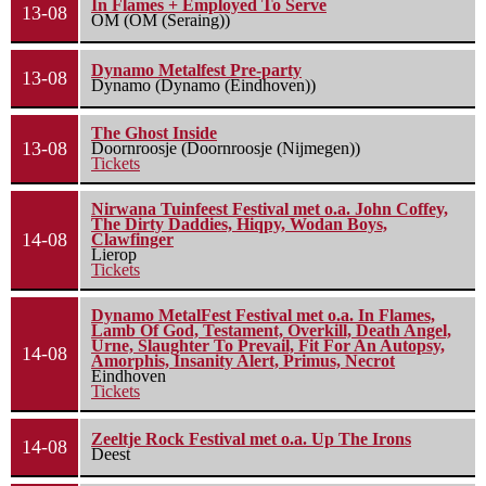
In Flames + Employed To Serve
13-08
OM (OM (Seraing))
Dynamo Metalfest Pre-party
13-08
Dynamo (Dynamo (Eindhoven))
The Ghost Inside
13-08
Doornroosje (Doornroosje (Nijmegen))
Tickets
Nirwana Tuinfeest Festival met o.a. John Coffey,
The Dirty Daddies, Hiqpy, Wodan Boys,
14-08
Clawfinger
Lierop
Tickets
Dynamo MetalFest Festival met o.a. In Flames,
Lamb Of God, Testament, Overkill, Death Angel,
Urne, Slaughter To Prevail, Fit For An Autopsy,
14-08
Amorphis, Insanity Alert, Primus, Necrot
Eindhoven
Tickets
Zeeltje Rock Festival met o.a. Up The Irons
14-08
Deest