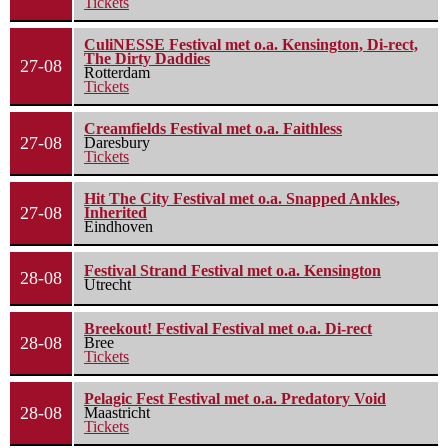
Tickets
CuliNESSE Festival met o.a. Kensington, Di-rect,
The Dirty Daddies
27-08
Rotterdam
Tickets
Creamfields Festival met o.a. Faithless
27-08
Daresbury
Tickets
Hit The City Festival met o.a. Snapped Ankles,
27-08
Inherited
Eindhoven
Festival Strand Festival met o.a. Kensington
28-08
Utrecht
Breekout! Festival Festival met o.a. Di-rect
28-08
Bree
Tickets
Pelagic Fest Festival met o.a. Predatory Void
28-08
Maastricht
Tickets