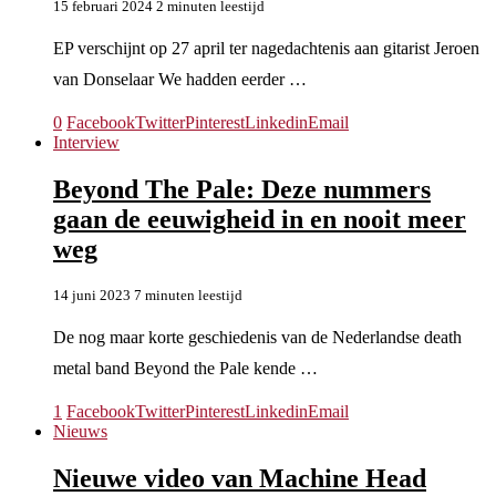
15 februari 2024
2 minuten leestijd
EP verschijnt op 27 april ter nagedachtenis aan gitarist Jeroen
van Donselaar We hadden eerder …
0
Facebook
Twitter
Pinterest
Linkedin
Email
Interview
Beyond The Pale: Deze nummers
gaan de eeuwigheid in en nooit meer
weg
14 juni 2023
7 minuten leestijd
De nog maar korte geschiedenis van de Nederlandse death
metal band Beyond the Pale kende …
1
Facebook
Twitter
Pinterest
Linkedin
Email
Nieuws
Nieuwe video van Machine Head