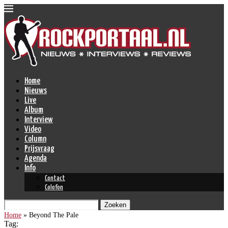
Home
Nieuws
Live
Album
Interview
Video
Column
Prijsvraag
Agenda
Info
Contact
Colofon
Zoeken
Home
»
Beyond The Pale
Tag: