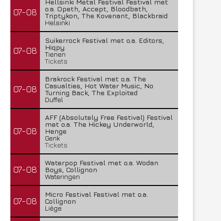
Hellsinki Metal Festival Festival met
o.a. Opeth, Accept, Bloodbath,
07-08
Triptykon, The Kovenant, Blackbraid
Helsinki
Suikerrock Festival met o.a. Editors,
Hiqpy
07-08
Tienen
Tickets
Brakrock Festival met o.a. The
Casualties, Hot Water Music, No
07-08
Turning Back, The Exploited
Duffel
AFF (Absolutely Free Festival) Festival
met o.a. The Hickey Underworld,
07-08
Henge
Genk
Tickets
Waterpop Festival met o.a. Wodan
07-08
Boys, Collignon
Wateringen
Micro Festival Festival met o.a.
07-08
Collignon
Liège