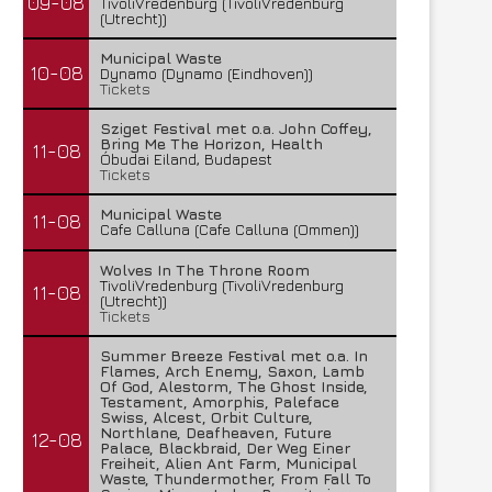
09-08
TivoliVredenburg (TivoliVredenburg
(Utrecht))
Municipal Waste
10-08
Dynamo (Dynamo (Eindhoven))
Tickets
Sziget Festival met o.a. John Coffey,
Bring Me The Horizon, Health
11-08
Óbudai Eiland, Budapest
Tickets
Municipal Waste
11-08
Cafe Calluna (Cafe Calluna (Ommen))
Wolves In The Throne Room
TivoliVredenburg (TivoliVredenburg
11-08
(Utrecht))
Tickets
Summer Breeze Festival met o.a. In
Flames, Arch Enemy, Saxon, Lamb
Of God, Alestorm, The Ghost Inside,
Testament, Amorphis, Paleface
Swiss, Alcest, Orbit Culture,
Northlane, Deafheaven, Future
12-08
Palace, Blackbraid, Der Weg Einer
Freiheit, Alien Ant Farm, Municipal
Waste, Thundermother, From Fall To