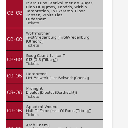
M'era Luna Festival met o.a. Auger,
Clan Of Xymox, Xandria, Within
Temptation, In Extremo, Floor
08-08
Jansen, White Lies
Hildesheim
Tickets
Wolfmother
TivoliVredenburg (TivoliVredenburg
08-08
(Utrecht))
Tickets
Body Count ft. Ice-T
08-08
013 (013 (Tilburg))
Tickets
Hatebreed
09-08
Het Bolwerk (Het Bolwerk (Sneek))
Midnight
09-08
Bibelot (Bibelot (Dordrecht))
Tickets
Spectral Wound
09-08
Hall Of Fame (Hall Of Fame (Tilburg))
Tickets
Arch Enemy