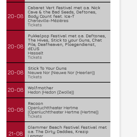
Cabaret Vert Festival met o.a. Nick
Cave & the Bad Seeds, Deftones,
20-08
Body Count feat. Ice-T
Charleville-Mézières
Tickets
Pukkelpop Festival met o.a. Deftones,
The Hives, Stick to your Guns, Chat
Pile, Deafheaven, Ploegendienst,
20-08
dEUS
Hasselt
Tickets
Stick To Your Guns
20-08
Nieuwe Nor (Nieuwe Nor (Heerlen))
Tickets
Wolfmother
20-08
Hedon (Hedon (Zwolle))
Racoon
Openluchttheater Hertme
20-08
(Openluchttheater Hertme (Hertme))
Tickets
Glemmer Beach Festival Festival met
o.a. The Dirty Daddies, Krezip
21-08
Lemmer