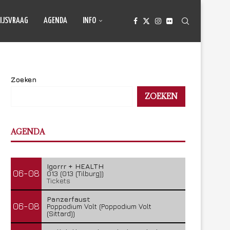
IJSVRAAG
AGENDA
INFO
Zoeken
ZOEKEN
AGENDA
Igorrr + HEALTH
06-08
013 (013 (Tilburg))
Tickets
Panzerfaust
06-08
Poppodium Volt (Poppodium Volt
(Sittard))