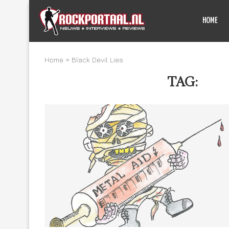
HOME
Home
»
Black Devil Lies
TAG:
BLA