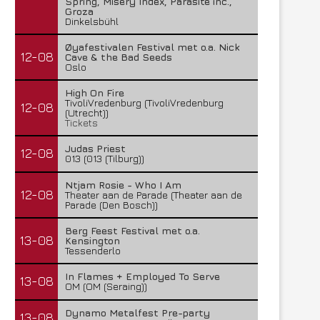
Spring, Misery Index, Parasite inc.,
Groza
Dinkelsbühl
Øyafestivalen Festival met o.a. Nick
12-08
Cave & the Bad Seeds
Oslo
High On Fire
TivoliVredenburg (TivoliVredenburg
12-08
(Utrecht))
Tickets
Judas Priest
12-08
013 (013 (Tilburg))
Ntjam Rosie - Who I Am
12-08
Theater aan de Parade (Theater aan de
Parade (Den Bosch))
Berg Feest Festival met o.a.
13-08
Kensington
Tessenderlo
In Flames + Employed To Serve
13-08
OM (OM (Seraing))
Dynamo Metalfest Pre-party
13-08