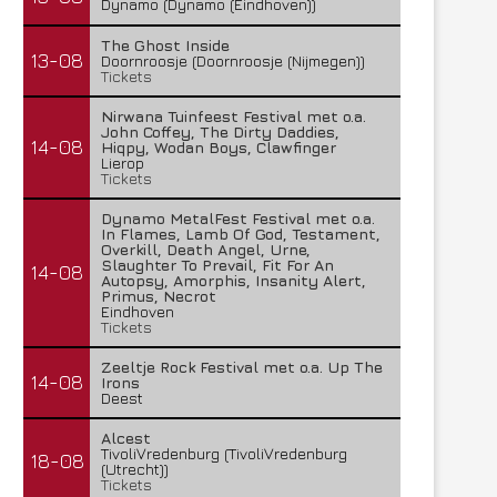
Dynamo (Dynamo (Eindhoven))
The Ghost Inside
13-08
Doornroosje (Doornroosje (Nijmegen))
Tickets
Nirwana Tuinfeest Festival met o.a.
John Coffey, The Dirty Daddies,
14-08
Hiqpy, Wodan Boys, Clawfinger
Lierop
Tickets
Dynamo MetalFest Festival met o.a.
In Flames, Lamb Of God, Testament,
Overkill, Death Angel, Urne,
Slaughter To Prevail, Fit For An
14-08
Autopsy, Amorphis, Insanity Alert,
Primus, Necrot
Eindhoven
Tickets
Zeeltje Rock Festival met o.a. Up The
14-08
Irons
Deest
Alcest
TivoliVredenburg (TivoliVredenburg
18-08
(Utrecht))
Tickets