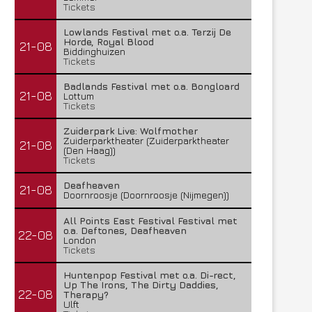
Tickets
Lowlands Festival met o.a. Terzij De
Horde, Royal Blood
21-08
Biddinghuizen
Tickets
Badlands Festival met o.a. Bongloard
21-08
Lottum
Tickets
Zuiderpark Live: Wolfmother
Zuiderparktheater (Zuiderparktheater
21-08
(Den Haag))
Tickets
Deafheaven
21-08
Doornroosje (Doornroosje (Nijmegen))
All Points East Festival Festival met
o.a. Deftones, Deafheaven
22-08
London
Tickets
Huntenpop Festival met o.a. Di-rect,
Up The Irons, The Dirty Daddies,
22-08
Therapy?
Ulft