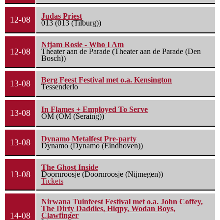
Judas Priest
12-08
013 (013 (Tilburg))
Ntjam Rosie - Who I Am
12-08
Theater aan de Parade (Theater aan de Parade (Den
Bosch))
Berg Feest Festival met o.a. Kensington
13-08
Tessenderlo
In Flames + Employed To Serve
13-08
OM (OM (Seraing))
Dynamo Metalfest Pre-party
13-08
Dynamo (Dynamo (Eindhoven))
The Ghost Inside
13-08
Doornroosje (Doornroosje (Nijmegen))
Tickets
Nirwana Tuinfeest Festival met o.a. John Coffey,
The Dirty Daddies, Hiqpy, Wodan Boys,
14-08
Clawfinger