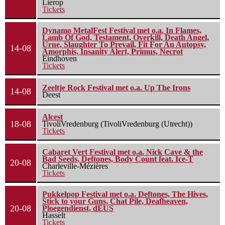
Lierop
Tickets
Dynamo MetalFest Festival met o.a. In Flames,
Lamb Of God, Testament, Overkill, Death Angel,
Urne, Slaughter To Prevail, Fit For An Autopsy,
14-08
Amorphis, Insanity Alert, Primus, Necrot
Eindhoven
Tickets
Zeeltje Rock Festival met o.a. Up The Irons
14-08
Deest
Alcest
18-08
TivoliVredenburg (TivoliVredenburg (Utrecht))
Tickets
Cabaret Vert Festival met o.a. Nick Cave & the
Bad Seeds, Deftones, Body Count feat. Ice-T
20-08
Charleville-Mézières
Tickets
Pukkelpop Festival met o.a. Deftones, The Hives,
Stick to your Guns, Chat Pile, Deafheaven,
20-08
Ploegendienst, dEUS
Hasselt
Tickets