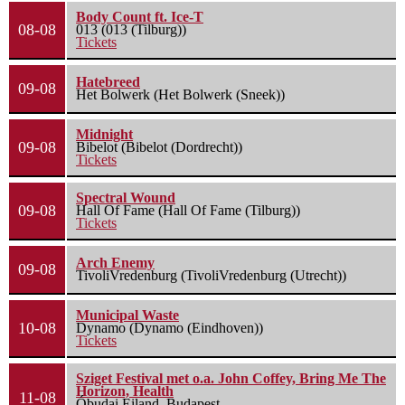
Body Count ft. Ice-T
08-08
013 (013 (Tilburg))
Tickets
Hatebreed
09-08
Het Bolwerk (Het Bolwerk (Sneek))
Midnight
09-08
Bibelot (Bibelot (Dordrecht))
Tickets
Spectral Wound
09-08
Hall Of Fame (Hall Of Fame (Tilburg))
Tickets
Arch Enemy
09-08
TivoliVredenburg (TivoliVredenburg (Utrecht))
Municipal Waste
10-08
Dynamo (Dynamo (Eindhoven))
Tickets
Sziget Festival met o.a. John Coffey, Bring Me The
Horizon, Health
11-08
Óbudai Eiland, Budapest