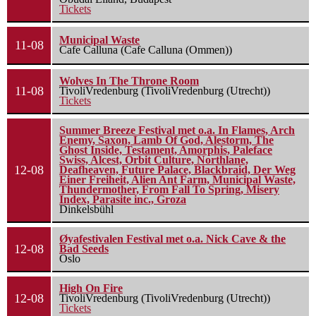
Tickets
Municipal Waste
11-08
Cafe Calluna (Cafe Calluna (Ommen))
Wolves In The Throne Room
11-08
TivoliVredenburg (TivoliVredenburg (Utrecht))
Tickets
Summer Breeze Festival met o.a. In Flames, Arch
Enemy, Saxon, Lamb Of God, Alestorm, The
Ghost Inside, Testament, Amorphis, Paleface
Swiss, Alcest, Orbit Culture, Northlane,
12-08
Deafheaven, Future Palace, Blackbraid, Der Weg
Einer Freiheit, Alien Ant Farm, Municipal Waste,
Thundermother, From Fall To Spring, Misery
Index, Parasite inc., Groza
Dinkelsbühl
Øyafestivalen Festival met o.a. Nick Cave & the
12-08
Bad Seeds
Oslo
High On Fire
12-08
TivoliVredenburg (TivoliVredenburg (Utrecht))
Tickets