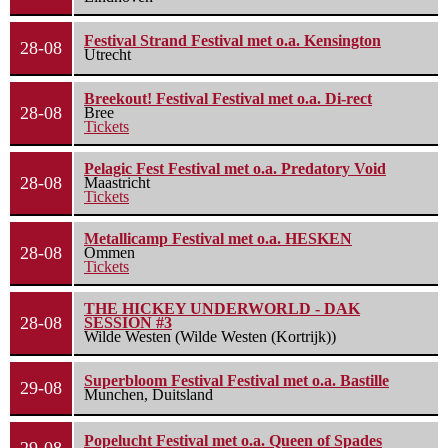
Festival Strand Festival met o.a. Kensington
28-08
Utrecht
Breekout! Festival Festival met o.a. Di-rect
28-08
Bree
Tickets
Pelagic Fest Festival met o.a. Predatory Void
28-08
Maastricht
Tickets
Metallicamp Festival met o.a. HESKEN
28-08
Ommen
Tickets
THE HICKEY UNDERWORLD - DAK
28-08
SESSION #3
Wilde Westen (Wilde Westen (Kortrijk))
Superbloom Festival Festival met o.a. Bastille
29-08
Munchen, Duitsland
Popelucht Festival met o.a. Queen of Spades
29-08