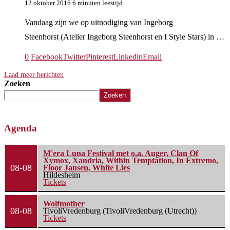
12 oktober 2016
6 minuten leestijd
Vandaag zijn we op uitnodiging van Ingeborg
Steenhorst (Atelier Ingeborg Steenhorst en I Style Stars) in …
0
Facebook
Twitter
Pinterest
Linkedin
Email
Laad meer berichten
Zoeken
Zoeken
Agenda
M'era Luna Festival met o.a. Auger, Clan Of
Xymox, Xandria, Within Temptation, In Extremo,
08-08
Floor Jansen, White Lies
Hildesheim
Tickets
Wolfmother
08-08
TivoliVredenburg (TivoliVredenburg (Utrecht))
Tickets