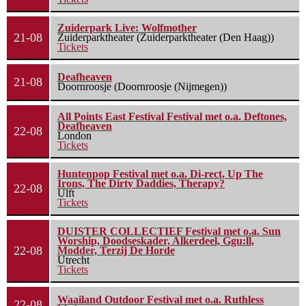
Zuiderpark Live: Wolfmother
21-08
Zuiderparktheater (Zuiderparktheater (Den Haag))
Tickets
Deafheaven
21-08
Doornroosje (Doornroosje (Nijmegen))
All Points East Festival Festival met o.a. Deftones,
Deafheaven
22-08
London
Tickets
Huntenpop Festival met o.a. Di-rect, Up The
Irons, The Dirty Daddies, Therapy?
22-08
Ulft
Tickets
DUISTER COLLECTIEF Festival met o.a. Sun
Worship, Doodseskader, Alkerdeel, Ggu:ll,
22-08
Modder, Terzij De Horde
Utrecht
Tickets
Waailand Outdoor Festival met o.a. Ruthless
22-08