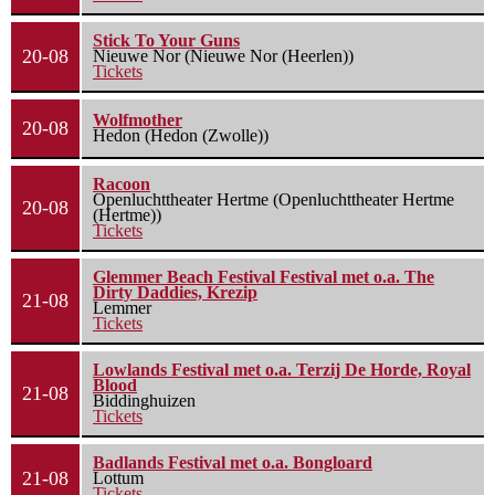
Stick To Your Guns
20-08
Nieuwe Nor (Nieuwe Nor (Heerlen))
Tickets
Wolfmother
20-08
Hedon (Hedon (Zwolle))
Racoon
Openluchttheater Hertme (Openluchttheater Hertme
20-08
(Hertme))
Tickets
Glemmer Beach Festival Festival met o.a. The
Dirty Daddies, Krezip
21-08
Lemmer
Tickets
Lowlands Festival met o.a. Terzij De Horde, Royal
Blood
21-08
Biddinghuizen
Tickets
Badlands Festival met o.a. Bongloard
21-08
Lottum
Tickets