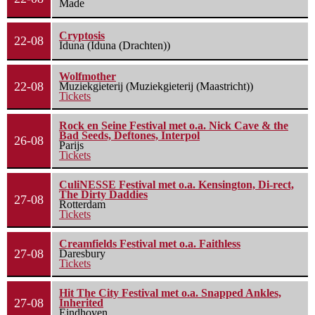
Made
Cryptosis
22-08
Iduna (Iduna (Drachten))
Wolfmother
22-08
Muziekgieterij (Muziekgieterij (Maastricht))
Tickets
Rock en Seine Festival met o.a. Nick Cave & the
Bad Seeds, Deftones, Interpol
26-08
Parijs
Tickets
CuliNESSE Festival met o.a. Kensington, Di-rect,
The Dirty Daddies
27-08
Rotterdam
Tickets
Creamfields Festival met o.a. Faithless
27-08
Daresbury
Tickets
Hit The City Festival met o.a. Snapped Ankles,
27-08
Inherited
Eindhoven