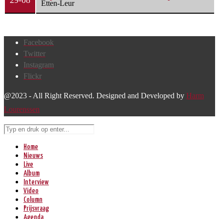
Etten-Leur
Facebook
Twitter
Instagram
Flickr
@2023 - All Right Reserved. Designed and Developed by
Harm
Lourenssen
Home
Nieuws
Live
Album
Interview
Video
Column
Prijsvraag
Agenda