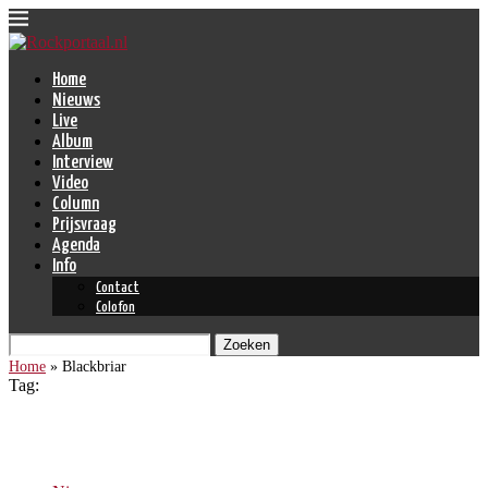
Home
Nieuws
Live
Album
Interview
Video
Column
Prijsvraag
Agenda
Info
Contact
Colofon
Zoeken
Home
»
Blackbriar
Tag:
Blackbriar