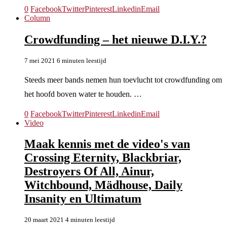
0
Facebook
Twitter
Pinterest
Linkedin
Email
Column
Crowdfunding – het nieuwe D.I.Y.?
7 mei 2021
6 minuten leestijd
Steeds meer bands nemen hun toevlucht tot crowdfunding om
het hoofd boven water te houden. …
0
Facebook
Twitter
Pinterest
Linkedin
Email
Video
Maak kennis met de video's van
Crossing Eternity, Blackbriar,
Destroyers Of All, Ainur,
Witchbound, Mädhouse, Daily
Insanity en Ultimatum
20 maart 2021
4 minuten leestijd