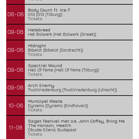
Body Count ft. Ice-T
08-08
013 (013 (Tilburg))
Tickets
Hatebreed
09-08
Het Bolwerk (Het Bolwerk (Sneek))
Midnight
09-08
Bibelot (Bibelot (Dordrecht))
Tickets
Spectral Wound
09-08
Hall Of Fame (Hall Of Fame (Tilburg))
Tickets
Arch Enemy
09-08
TivoliVredenburg (TivoliVredenburg (Utrecht))
Municipal Waste
10-08
Dynamo (Dynamo (Eindhoven))
Tickets
Sziget Festival met o.a. John Coffey, Bring Me
The Horizon, Health
11-08
Óbudai Eiland, Budapest
Tickets