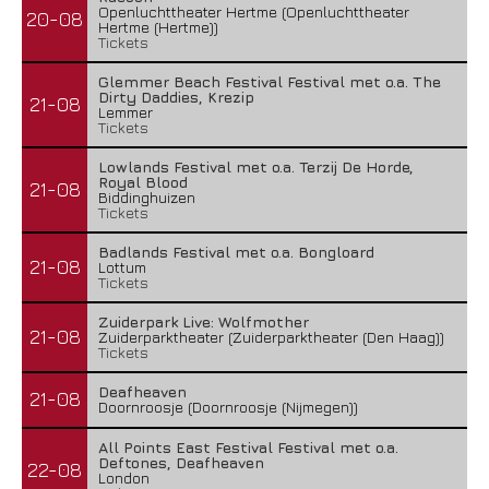
Openluchttheater Hertme (Openluchttheater
20-08
Hertme (Hertme))
Tickets
Glemmer Beach Festival Festival met o.a. The
Dirty Daddies, Krezip
21-08
Lemmer
Tickets
Lowlands Festival met o.a. Terzij De Horde,
Royal Blood
21-08
Biddinghuizen
Tickets
Badlands Festival met o.a. Bongloard
21-08
Lottum
Tickets
Zuiderpark Live: Wolfmother
21-08
Zuiderparktheater (Zuiderparktheater (Den Haag))
Tickets
Deafheaven
21-08
Doornroosje (Doornroosje (Nijmegen))
All Points East Festival Festival met o.a.
Deftones, Deafheaven
22-08
London