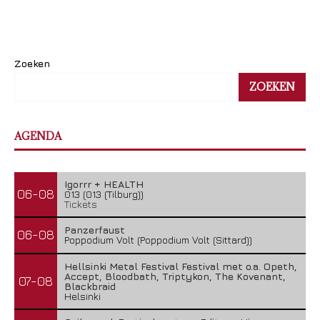
Zoeken
ZOEKEN
AGENDA
Igorrr + HEALTH
06-08
013 (013 (Tilburg))
Tickets
Panzerfaust
06-08
Poppodium Volt (Poppodium Volt (Sittard))
Hellsinki Metal Festival Festival met o.a. Opeth,
Accept, Bloodbath, Triptykon, The Kovenant,
07-08
Blackbraid
Helsinki