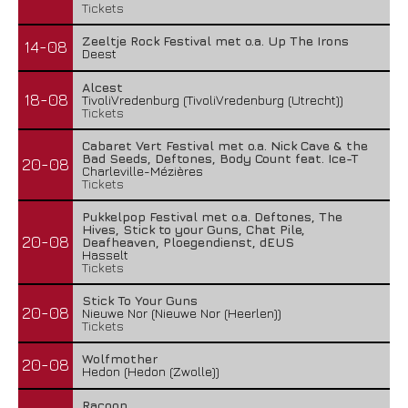
Tickets
Zeeltje Rock Festival met o.a. Up The Irons
14-08
Deest
Alcest
18-08
TivoliVredenburg (TivoliVredenburg (Utrecht))
Tickets
Cabaret Vert Festival met o.a. Nick Cave & the
Bad Seeds, Deftones, Body Count feat. Ice-T
20-08
Charleville-Mézières
Tickets
Pukkelpop Festival met o.a. Deftones, The
Hives, Stick to your Guns, Chat Pile,
20-08
Deafheaven, Ploegendienst, dEUS
Hasselt
Tickets
Stick To Your Guns
20-08
Nieuwe Nor (Nieuwe Nor (Heerlen))
Tickets
Wolfmother
20-08
Hedon (Hedon (Zwolle))
Racoon