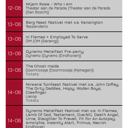
Ntjam Rosie - Who I Am
12-08
Theater aan de Parade (Theater aan de Parade
(Den Bosch))
Berg Feest Festival met o.a. Kensington
13-08
Tessenderlo
In Flames + Employed To Serve
13-08
OM (OM (Seraing))
Dynamo Metalfest Pre-party
13-08
Dynamo (Dynamo (Eindhoven))
The Ghost Inside
13-08
Doornroosje (Doornroosje (Nijmegen))
Tickets
Nirwana Tuinfeest Festival met o.a. John Coffey,
The Dirty Daddies, Hiqpy, Wodan Boys,
14-08
Clawfinger
Lierop
Tickets
Dynamo MetalFest Festival met o.a. In Flames,
Lamb Of God, Testament, Overkill, Death Angel,
Urne, Slaughter To Prevail, Fit For An Autopsy,
14-08
Amorphis, Insanity Alert, Primus, Necrot
Eindhoven