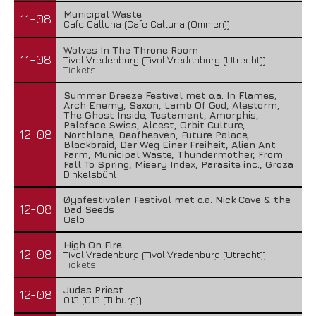
Municipal Waste
11-08
Cafe Calluna (Cafe Calluna (Ommen))
Wolves In The Throne Room
11-08
TivoliVredenburg (TivoliVredenburg (Utrecht))
Tickets
Summer Breeze Festival met o.a. In Flames,
Arch Enemy, Saxon, Lamb Of God, Alestorm,
The Ghost Inside, Testament, Amorphis,
Paleface Swiss, Alcest, Orbit Culture,
12-08
Northlane, Deafheaven, Future Palace,
Blackbraid, Der Weg Einer Freiheit, Alien Ant
Farm, Municipal Waste, Thundermother, From
Fall To Spring, Misery Index, Parasite inc., Groza
Dinkelsbühl
Øyafestivalen Festival met o.a. Nick Cave & the
12-08
Bad Seeds
Oslo
High On Fire
12-08
TivoliVredenburg (TivoliVredenburg (Utrecht))
Tickets
Judas Priest
12-08
013 (013 (Tilburg))