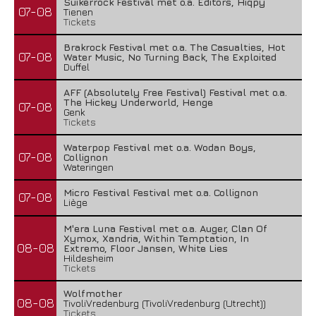
Suikerrock Festival met o.a. Editors, Hiqpy
07-08
Tienen
Tickets
Brakrock Festival met o.a. The Casualties, Hot
07-08
Water Music, No Turning Back, The Exploited
Duffel
AFF (Absolutely Free Festival) Festival met o.a.
The Hickey Underworld, Henge
07-08
Genk
Tickets
Waterpop Festival met o.a. Wodan Boys,
07-08
Collignon
Wateringen
Micro Festival Festival met o.a. Collignon
07-08
Liège
M'era Luna Festival met o.a. Auger, Clan Of
Xymox, Xandria, Within Temptation, In
08-08
Extremo, Floor Jansen, White Lies
Hildesheim
Tickets
Wolfmother
08-08
TivoliVredenburg (TivoliVredenburg (Utrecht))
Tickets