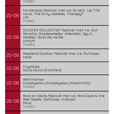
Tickets
Huntenpop Festival met o.a. Di-rect, Up The
Irons, The Dirty Daddies, Therapy?
22-08
Ulft
Tickets
DUISTER COLLECTIEF Festival met o.a. Sun
Worship, Doodseskader, Alkerdeel, Ggu:ll,
22-08
Modder, Terzij De Horde
Utrecht
Tickets
Waailand Outdoor Festival met o.a. Ruthless
22-08
Made
Cryptosis
22-08
Iduna (Iduna (Drachten))
Wolfmother
22-08
Muziekgieterij (Muziekgieterij (Maastricht))
Tickets
Rock en Seine Festival met o.a. Nick Cave & the
Bad Seeds, Deftones, Interpol
26-08
Parijs
Tickets