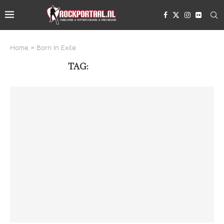
Home
»
Born In Exile
TAG:
BORN IN EXILE