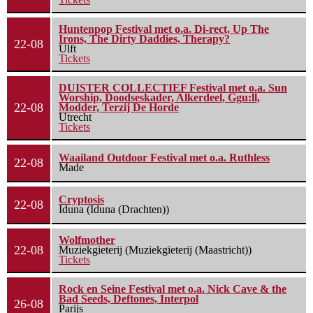
Huntenpop Festival met o.a. Di-rect, Up The
Irons, The Dirty Daddies, Therapy?
22-08
Ulft
Tickets
DUISTER COLLECTIEF Festival met o.a. Sun
Worship, Doodseskader, Alkerdeel, Ggu:ll,
22-08
Modder, Terzij De Horde
Utrecht
Tickets
Waailand Outdoor Festival met o.a. Ruthless
22-08
Made
Cryptosis
22-08
Iduna (Iduna (Drachten))
Wolfmother
22-08
Muziekgieterij (Muziekgieterij (Maastricht))
Tickets
Rock en Seine Festival met o.a. Nick Cave & the
Bad Seeds, Deftones, Interpol
26-08
Parijs