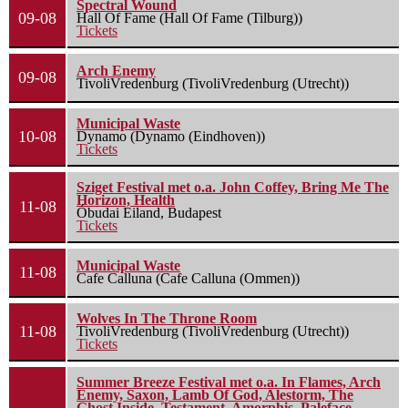
Spectral Wound
09-08
Hall Of Fame (Hall Of Fame (Tilburg))
Tickets
Arch Enemy
09-08
TivoliVredenburg (TivoliVredenburg (Utrecht))
Municipal Waste
10-08
Dynamo (Dynamo (Eindhoven))
Tickets
Sziget Festival met o.a. John Coffey, Bring Me The
Horizon, Health
11-08
Óbudai Eiland, Budapest
Tickets
Municipal Waste
11-08
Cafe Calluna (Cafe Calluna (Ommen))
Wolves In The Throne Room
11-08
TivoliVredenburg (TivoliVredenburg (Utrecht))
Tickets
Summer Breeze Festival met o.a. In Flames, Arch
Enemy, Saxon, Lamb Of God, Alestorm, The
Ghost Inside, Testament, Amorphis, Paleface