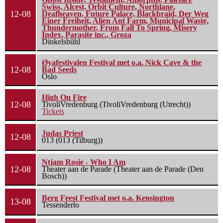
Swiss, Alcest, Orbit Culture, Northlane,
12-08
Deafheaven, Future Palace, Blackbraid, Der Weg
Einer Freiheit, Alien Ant Farm, Municipal Waste,
Thundermother, From Fall To Spring, Misery
Index, Parasite inc., Groza
Dinkelsbühl
Øyafestivalen Festival met o.a. Nick Cave & the
12-08
Bad Seeds
Oslo
High On Fire
12-08
TivoliVredenburg (TivoliVredenburg (Utrecht))
Tickets
Judas Priest
12-08
013 (013 (Tilburg))
Ntjam Rosie - Who I Am
12-08
Theater aan de Parade (Theater aan de Parade (Den
Bosch))
Berg Feest Festival met o.a. Kensington
13-08
Tessenderlo