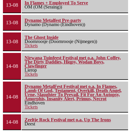
In Flames + Employed To Serve
13-08
OM (OM (Seraing))
Dynamo Metalfest Pre-party
13-08
Dynamo (Dynamo (Eindhoven))
The Ghost Inside
13-08
Doornroosje (Doornroosje (Nijmegen))
Tickets
Nirwana Tuinfeest Festival met o.a. John Coffey,
The Dirty Daddies, Hiqpy, Wodan Boys,
14-08
Clawfinger
Lierop
Tickets
Dynamo MetalFest Festival met o.a. In Flames,
Lamb Of God, Testament, Overkill, Death Angel,
Urne, Slaughter To Prevail, Fit For An Autopsy,
14-08
Amorphis, Insanity Alert, Primus, Necrot
Eindhoven
Tickets
Zeeltje Rock Festival met o.a. Up The Irons
14-08
Deest