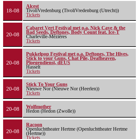
Alcest
18-08
TivoliVredenburg (TivoliVredenburg (Utrecht))
Tickets
Cabaret Vert Festival met o.a. Nick Cave & the
Bad Seeds, Deftones, Body Count feat. Ice-T
20-08
Charleville-Mézières
Tickets
Pukkelpop Festival met o.a. Deftones, The Hives,
Stick to your Guns, Chat Pile, Deafheaven,
20-08
Ploegendienst, dEUS
Hasselt
Tickets
Stick To Your Guns
20-08
Nieuwe Nor (Nieuwe Nor (Heerlen))
Tickets
Wolfmother
20-08
Hedon (Hedon (Zwolle))
Racoon
Openluchttheater Hertme (Openluchttheater Hertme
20-08
(Hertme))
Tickets