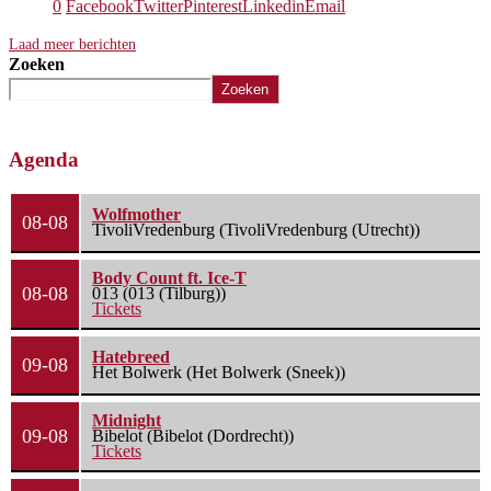
0
Facebook
Twitter
Pinterest
Linkedin
Email
Laad meer berichten
Zoeken
Zoeken
Agenda
Wolfmother
08-08
TivoliVredenburg (TivoliVredenburg (Utrecht))
Body Count ft. Ice-T
08-08
013 (013 (Tilburg))
Tickets
Hatebreed
09-08
Het Bolwerk (Het Bolwerk (Sneek))
Midnight
09-08
Bibelot (Bibelot (Dordrecht))
Tickets