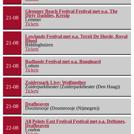
Glemmer Beach Festival Festival met o.a. The
Dirty Daddies, Krezip
21-08
Lemmer
Tickets
Lowlands Festival met o.a. Terzij De Horde, Royal
Blood
21-08
Biddinghuizen
Tickets
Badlands Festival met o.a. Bongloard
21-08
Lottum
Tickets
Zuiderpark Live: Wolfmother
21-08
Zuiderparktheater (Zuiderparktheater (Den Haag))
Tickets
Deafheaven
21-08
Doornroosje (Doornroosje (Nijmegen))
All Points East Festival Festival met o.a. Deftones,
Deafheaven
22-08
London
Tickets