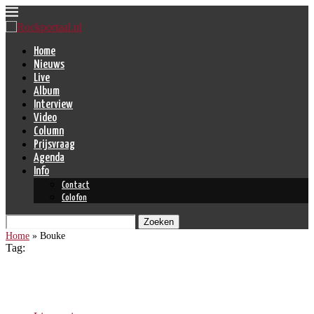
Home
Nieuws
Live
Album
Interview
Video
Column
Prijsvraag
Agenda
Info
Contact
Colofon
Zoeken
Home
»
Bouke
Tag:
Bouke