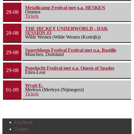
Metallicamp Festival met o.a. HESKEN
28-08
Ommen
Tickets
THE HICKEY UNDERWORLD - DAK
28-08
SESSION #3
Wilde Westen (Wilde Westen (Kortrijk))
Superbloom Festival Festival met o.a. Bastille
29-08
Munchen, Duitsland
Popelucht Festival met o.a. Queen of Spades
29-08
Etten-Leur
Wyatt E.
01-09
Merleyn (Merleyn (Nijmegen))
Tickets
Facebook
Twitter