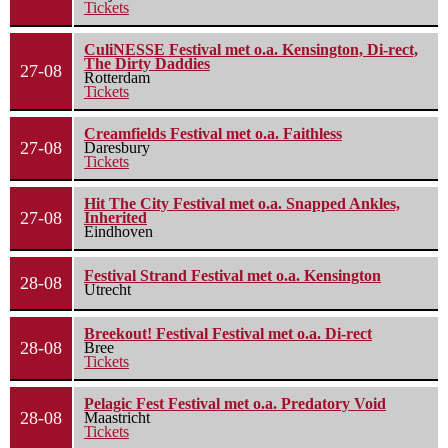
Tickets
CuliNESSE Festival met o.a. Kensington, Di-rect,
The Dirty Daddies
27-08
Rotterdam
Tickets
Creamfields Festival met o.a. Faithless
27-08
Daresbury
Tickets
Hit The City Festival met o.a. Snapped Ankles,
27-08
Inherited
Eindhoven
Festival Strand Festival met o.a. Kensington
28-08
Utrecht
Breekout! Festival Festival met o.a. Di-rect
28-08
Bree
Tickets
Pelagic Fest Festival met o.a. Predatory Void
28-08
Maastricht
Tickets