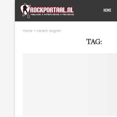
HOME
Home
»
carach angren
TAG:
CA