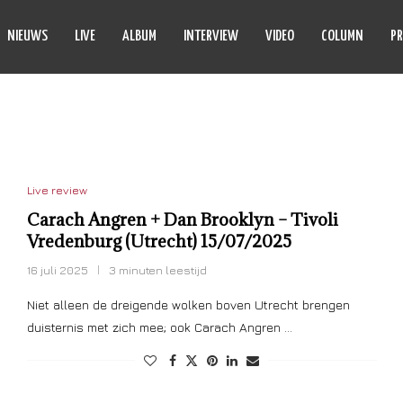
NIEUWS
LIVE
ALBUM
INTERVIEW
VIDEO
COLUMN
PR
RACH ANGREN
Live review
Carach Angren + Dan Brooklyn – Tivoli
Vredenburg (Utrecht) 15/07/2025
16 juli 2025
3 minuten leestijd
Niet alleen de dreigende wolken boven Utrecht brengen
duisternis met zich mee; ook Carach Angren …