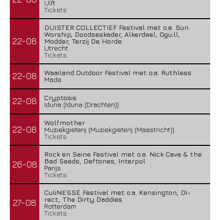
Ulft
Tickets
DUISTER COLLECTIEF Festival met o.a. Sun
Worship, Doodseskader, Alkerdeel, Ggu:ll,
22-08
Modder, Terzij De Horde
Utrecht
Tickets
Waailand Outdoor Festival met o.a. Ruthless
22-08
Made
Cryptosis
22-08
Iduna (Iduna (Drachten))
Wolfmother
22-08
Muziekgieterij (Muziekgieterij (Maastricht))
Tickets
Rock en Seine Festival met o.a. Nick Cave & the
Bad Seeds, Deftones, Interpol
26-08
Parijs
Tickets
CuliNESSE Festival met o.a. Kensington, Di-
rect, The Dirty Daddies
27-08
Rotterdam
Tickets