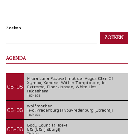
Zoeken
ZOEKEN
AGENDA
M'era Luna Festival met o.a. Auger, Clan Of
Xymox, Xandria, Within Temptation, In
08-08
Extremo, Floor Jansen, White Lies
Hildesheim
Tickets
Wolfmother
08-08
TivoliVredenburg (TivoliVredenburg (Utrecht))
Tickets
Body Count ft. Ice-T
08-08
013 (013 (Tilburg))
Tickets