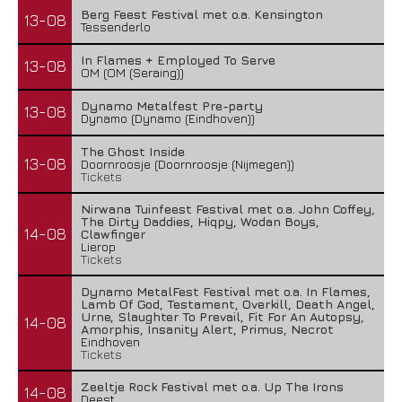
Berg Feest Festival met o.a. Kensington
13-08
Tessenderlo
In Flames + Employed To Serve
13-08
OM (OM (Seraing))
Dynamo Metalfest Pre-party
13-08
Dynamo (Dynamo (Eindhoven))
The Ghost Inside
13-08
Doornroosje (Doornroosje (Nijmegen))
Tickets
Nirwana Tuinfeest Festival met o.a. John Coffey,
The Dirty Daddies, Hiqpy, Wodan Boys,
14-08
Clawfinger
Lierop
Tickets
Dynamo MetalFest Festival met o.a. In Flames,
Lamb Of God, Testament, Overkill, Death Angel,
Urne, Slaughter To Prevail, Fit For An Autopsy,
14-08
Amorphis, Insanity Alert, Primus, Necrot
Eindhoven
Tickets
Zeeltje Rock Festival met o.a. Up The Irons
14-08
Deest