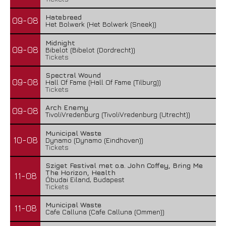
Hatebreed
09-08
Het Bolwerk (Het Bolwerk (Sneek))
Midnight
09-08
Bibelot (Bibelot (Dordrecht))
Tickets
Spectral Wound
09-08
Hall Of Fame (Hall Of Fame (Tilburg))
Tickets
Arch Enemy
09-08
TivoliVredenburg (TivoliVredenburg (Utrecht))
Municipal Waste
10-08
Dynamo (Dynamo (Eindhoven))
Tickets
Sziget Festival met o.a. John Coffey, Bring Me
The Horizon, Health
11-08
Óbudai Eiland, Budapest
Tickets
Municipal Waste
11-08
Cafe Calluna (Cafe Calluna (Ommen))