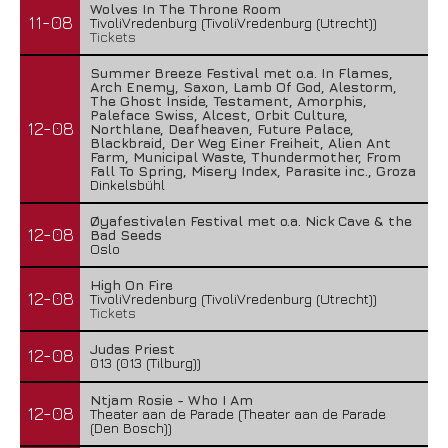
Wolves In The Throne Room
11-08
TivoliVredenburg (TivoliVredenburg (Utrecht))
Tickets
Summer Breeze Festival met o.a. In Flames,
Arch Enemy, Saxon, Lamb Of God, Alestorm,
The Ghost Inside, Testament, Amorphis,
Paleface Swiss, Alcest, Orbit Culture,
12-08
Northlane, Deafheaven, Future Palace,
Blackbraid, Der Weg Einer Freiheit, Alien Ant
Farm, Municipal Waste, Thundermother, From
Fall To Spring, Misery Index, Parasite inc., Groza
Dinkelsbühl
Øyafestivalen Festival met o.a. Nick Cave & the
12-08
Bad Seeds
Oslo
High On Fire
12-08
TivoliVredenburg (TivoliVredenburg (Utrecht))
Tickets
Judas Priest
12-08
013 (013 (Tilburg))
Ntjam Rosie - Who I Am
12-08
Theater aan de Parade (Theater aan de Parade
(Den Bosch))