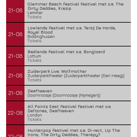
Glemmer Beach Festival Festival met o.a. The
Dirty Daddies, Krezip
21-08
Lemmer
Tickets
Lowlands Festival met o.a. Terzij De Horde,
Royal Blood
21-08
Biddinghuizen
Tickets
Badlands Festival met o.a. Bongloard
21-08
Lottum
Tickets
Zuiderpark Live: Wolfmother
21-08
Zuiderparktheater (Zuiderparktheater (Den Haag))
Tickets
Deafheaven
21-08
Doornroosje (Doornroosje (Nijmegen))
All Points East Festival Festival met o.a.
Deftones, Deafheaven
22-08
London
Tickets
Huntenpop Festival met o.a. Di-rect, Up The
Irons, The Dirty Daddies, Therapy?
22-08