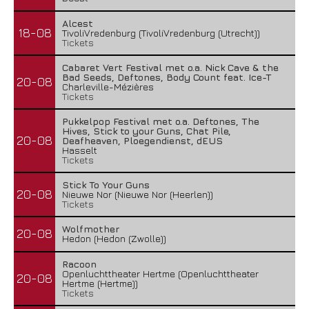
Alcest
18-08
TivoliVredenburg (TivoliVredenburg (Utrecht))
Tickets
Cabaret Vert Festival met o.a. Nick Cave & the
Bad Seeds, Deftones, Body Count feat. Ice-T
20-08
Charleville-Mézières
Tickets
Pukkelpop Festival met o.a. Deftones, The
Hives, Stick to your Guns, Chat Pile,
20-08
Deafheaven, Ploegendienst, dEUS
Hasselt
Tickets
Stick To Your Guns
20-08
Nieuwe Nor (Nieuwe Nor (Heerlen))
Tickets
Wolfmother
20-08
Hedon (Hedon (Zwolle))
Racoon
Openluchttheater Hertme (Openluchttheater
20-08
Hertme (Hertme))
Tickets