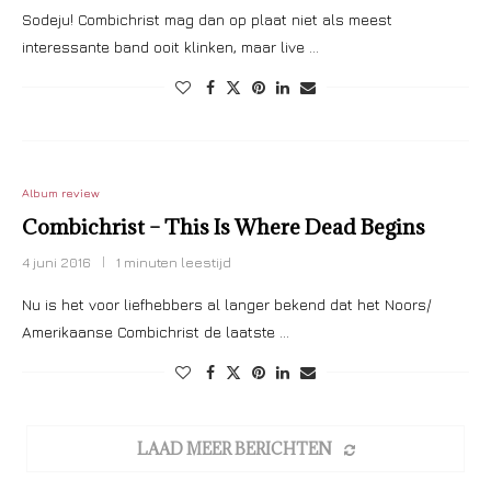
Sodeju! Combichrist mag dan op plaat niet als meest
interessante band ooit klinken, maar live …
Album review
Combichrist – This Is Where Dead Begins
4 juni 2016
1 minuten leestijd
Nu is het voor liefhebbers al langer bekend dat het Noors/
Amerikaanse Combichrist de laatste …
LAAD MEER BERICHTEN