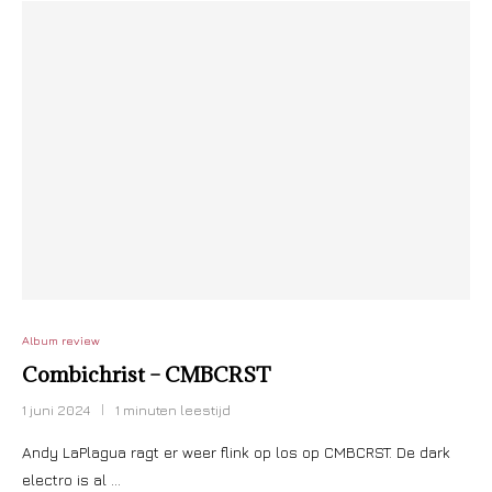
Album review
Combichrist – CMBCRST
1 juni 2024
1 minuten leestijd
Andy LaPlagua ragt er weer flink op los op CMBCRST. De dark
electro is al …