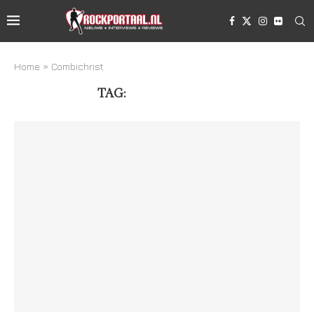
Home
»
Combichrist
TAG:
COMBICHRIST