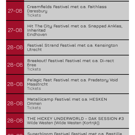
Creamfields Festival met o.a. Faithless
27-08
Daresbury
Tickets
Hit The City Festival met o.a. Snapped Ankles,
27-08
Inherited
Eindhoven
Festival Strand Festival met o.a. Kensington
28-08
Utrecht
Breekout! Festival Festival met o.a. Di-rect
28-08
Bree
Tickets
Pelagic Fest Festival met o.a. Predatory Void
28-08
Maastricht
Tickets
Metallicamp Festival met o.a. HESKEN
28-08
Ommen
Tickets
THE HICKEY UNDERWORLD - DAK SESSION #3
28-08
Wilde Westen (Wilde Westen (Kortrijk))
Superbloom Festival Festival met o.a. Bastille