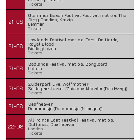
Tickets
Glemmer Beach Festival Festival met o.a. The
Dirty Daddies, Krezip
21-08
Lemmer
Tickets
Lowlands Festival met o.a. Terzij De Horde,
Royal Blood
21-08
Biddinghuizen
Tickets
Badlands Festival met o.a. Bongloard
21-08
Lottum
Tickets
Zuiderpark Live: Wolfmother
21-08
Zuiderparktheater (Zuiderparktheater (Den Haag))
Tickets
Deafheaven
21-08
Doornroosje (Doornroosje (Nijmegen))
All Points East Festival Festival met o.a.
Deftones, Deafheaven
22-08
London
Tickets