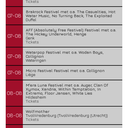
Tickets
Brakrock Festival met o.a. The Casualties, Hot
07-08
Water Music, No Turning Back, The Exploited
Duffel
AFF (Absolutely Free Festival) Festival met o.a.
The Hickey Underworld, Henge
07-08
Genk
Tickets
Waterpop Festival met o.a. Wodan Boys,
07-08
Collignon
Wateringen
Micro Festival Festival met o.a. Collignon
07-08
Liège
M'era Luna Festival met o.a. Auger, Clan Of
Xymox, Xandria, Within Temptation, In
08-08
Extremo, Floor Jansen, White Lies
Hildesheim
Tickets
Wolfmother
08-08
TivoliVredenburg (TivoliVredenburg (Utrecht))
Tickets