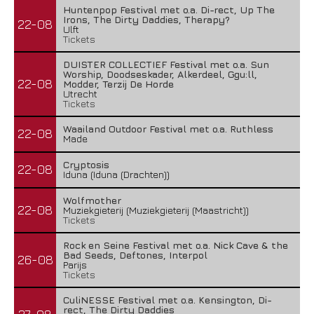
Huntenpop Festival met o.a. Di-rect, Up The
Irons, The Dirty Daddies, Therapy?
22-08
Ulft
Tickets
DUISTER COLLECTIEF Festival met o.a. Sun
Worship, Doodseskader, Alkerdeel, Ggu:ll,
22-08
Modder, Terzij De Horde
Utrecht
Tickets
Waailand Outdoor Festival met o.a. Ruthless
22-08
Made
Cryptosis
22-08
Iduna (Iduna (Drachten))
Wolfmother
22-08
Muziekgieterij (Muziekgieterij (Maastricht))
Tickets
Rock en Seine Festival met o.a. Nick Cave & the
Bad Seeds, Deftones, Interpol
26-08
Parijs
Tickets
CuliNESSE Festival met o.a. Kensington, Di-
rect, The Dirty Daddies