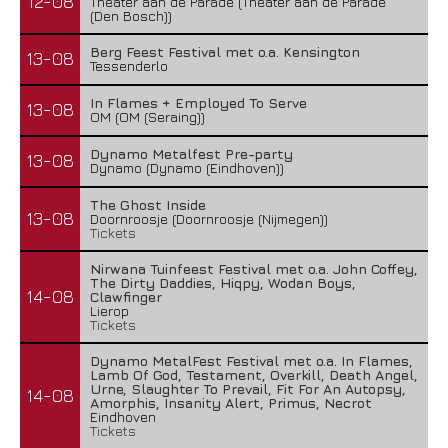
12-08
Theater aan de Parade (Theater aan de Parade
(Den Bosch))
Berg Feest Festival met o.a. Kensington
13-08
Tessenderlo
In Flames + Employed To Serve
13-08
OM (OM (Seraing))
Dynamo Metalfest Pre-party
13-08
Dynamo (Dynamo (Eindhoven))
The Ghost Inside
13-08
Doornroosje (Doornroosje (Nijmegen))
Tickets
Nirwana Tuinfeest Festival met o.a. John Coffey,
The Dirty Daddies, Hiqpy, Wodan Boys,
14-08
Clawfinger
Lierop
Tickets
Dynamo MetalFest Festival met o.a. In Flames,
Lamb Of God, Testament, Overkill, Death Angel,
Urne, Slaughter To Prevail, Fit For An Autopsy,
14-08
Amorphis, Insanity Alert, Primus, Necrot
Eindhoven
Tickets