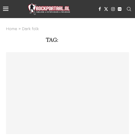
Home
»
Dark folk
TAG:
DARK FOLK