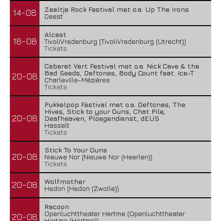
Zeeltje Rock Festival met o.a. Up The Irons
14-08
Deest
Alcest
18-08
TivoliVredenburg (TivoliVredenburg (Utrecht))
Tickets
Cabaret Vert Festival met o.a. Nick Cave & the
Bad Seeds, Deftones, Body Count feat. Ice-T
20-08
Charleville-Mézières
Tickets
Pukkelpop Festival met o.a. Deftones, The
Hives, Stick to your Guns, Chat Pile,
20-08
Deafheaven, Ploegendienst, dEUS
Hasselt
Tickets
Stick To Your Guns
20-08
Nieuwe Nor (Nieuwe Nor (Heerlen))
Tickets
Wolfmother
20-08
Hedon (Hedon (Zwolle))
Racoon
Openluchttheater Hertme (Openluchttheater
20-08
Hertme (Hertme))