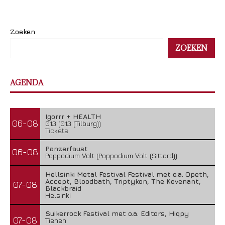
Zoeken
ZOEKEN
AGENDA
Igorrr + HEALTH
06-08
013 (013 (Tilburg))
Tickets
Panzerfaust
06-08
Poppodium Volt (Poppodium Volt (Sittard))
Hellsinki Metal Festival Festival met o.a. Opeth,
Accept, Bloodbath, Triptykon, The Kovenant,
07-08
Blackbraid
Helsinki
Suikerrock Festival met o.a. Editors, Hiqpy
07-08
Tienen