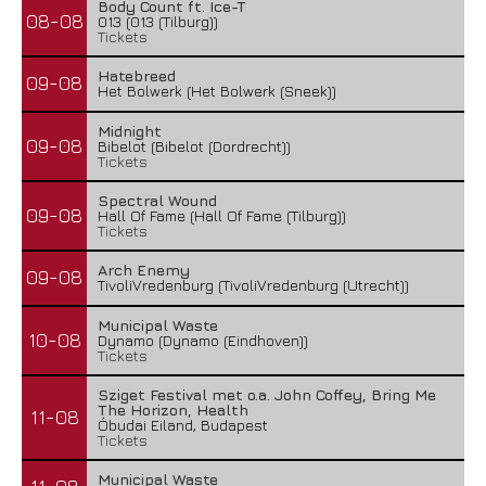
Body Count ft. Ice-T
08-08
013 (013 (Tilburg))
Tickets
Hatebreed
09-08
Het Bolwerk (Het Bolwerk (Sneek))
Midnight
09-08
Bibelot (Bibelot (Dordrecht))
Tickets
Spectral Wound
09-08
Hall Of Fame (Hall Of Fame (Tilburg))
Tickets
Arch Enemy
09-08
TivoliVredenburg (TivoliVredenburg (Utrecht))
Municipal Waste
10-08
Dynamo (Dynamo (Eindhoven))
Tickets
Sziget Festival met o.a. John Coffey, Bring Me
The Horizon, Health
11-08
Óbudai Eiland, Budapest
Tickets
Municipal Waste