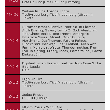
11-08
Cafe Calluna (Cafe Calluna (Ommen))
Wolves In The Throne Room
11-08
TivoliVredenburg (TivoliVredenburg (Utrecht))
Tickets
Summer Breeze Festival met o.a. In Flames,
Arch Enemy, Saxon, Lamb Of God, Alestorm,
The Ghost Inside, Testament, Amorphis,
Paleface Swiss, Alcest, Orbit Culture,
12-08
Northlane, Deafheaven, Future Palace,
Blackbraid, Der Weg Einer Freiheit, Alien Ant
Farm, Municipal Waste, Thundermother, From
Fall To Spring, Misery Index, Parasite inc., Groza
Dinkelsbühl
Øyafestivalen Festival met o.a. Nick Cave & the
12-08
Bad Seeds
Oslo
High On Fire
12-08
TivoliVredenburg (TivoliVredenburg (Utrecht))
Tickets
Judas Priest
12-08
013 (013 (Tilburg))
Ntjam Rosie - Who I Am