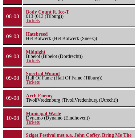
Body Count ft. Ice-T
08-08
013 (013 (Tilburg))
Tickets
Hatebreed
09-08
Het Bolwerk (Het Bolwerk (Sneek))
Midnight
09-08
Bibelot (Bibelot (Dordrecht))
Tickets
Spectral Wound
09-08
Hall Of Fame (Hall Of Fame (Tilburg))
Tickets
Arch Enemy
09-08
TivoliVredenburg (TivoliVredenburg (Utrecht))
Municipal Waste
10-08
Dynamo (Dynamo (Eindhoven))
Tickets
Sziget Festival met o.a. John Coffey, Bring Me The