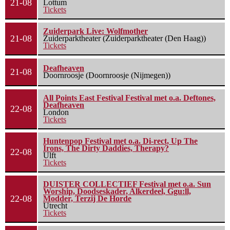
21-08
Lottum
Tickets
Zuiderpark Live: Wolfmother
21-08
Zuiderparktheater (Zuiderparktheater (Den Haag))
Tickets
Deafheaven
21-08
Doornroosje (Doornroosje (Nijmegen))
All Points East Festival Festival met o.a. Deftones,
Deafheaven
22-08
London
Tickets
Huntenpop Festival met o.a. Di-rect, Up The
Irons, The Dirty Daddies, Therapy?
22-08
Ulft
Tickets
DUISTER COLLECTIEF Festival met o.a. Sun
Worship, Doodseskader, Alkerdeel, Ggu:ll,
22-08
Modder, Terzij De Horde
Utrecht
Tickets