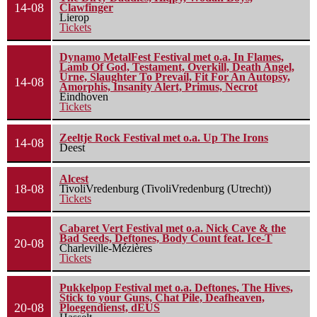
14-08
Clawfinger
Lierop
Tickets
Dynamo MetalFest Festival met o.a. In Flames,
Lamb Of God, Testament, Overkill, Death Angel,
Urne, Slaughter To Prevail, Fit For An Autopsy,
14-08
Amorphis, Insanity Alert, Primus, Necrot
Eindhoven
Tickets
Zeeltje Rock Festival met o.a. Up The Irons
14-08
Deest
Alcest
18-08
TivoliVredenburg (TivoliVredenburg (Utrecht))
Tickets
Cabaret Vert Festival met o.a. Nick Cave & the
Bad Seeds, Deftones, Body Count feat. Ice-T
20-08
Charleville-Mézières
Tickets
Pukkelpop Festival met o.a. Deftones, The Hives,
Stick to your Guns, Chat Pile, Deafheaven,
20-08
Ploegendienst, dEUS