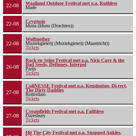
Waailand Outdoor Festival met o.a. Ruthless
22-08
Made
Cryptosis
22-08
Iduna (Iduna (Drachten))
Wolfmother
22-08
Muziekgieterij (Muziekgieterij (Maastricht))
Tickets
Rock en Seine Festival met o.a. Nick Cave & the
Bad Seeds, Deftones, Interpol
26-08
Parijs
Tickets
CuliNESSE Festival met o.a. Kensington, Di-rect,
The Dirty Daddies
27-08
Rotterdam
Tickets
Creamfields Festival met o.a. Faithless
27-08
Daresbury
Tickets
Hit The City Festival met o.a. Snapped Ankles,