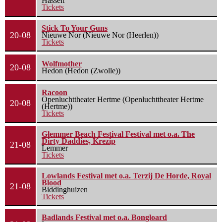
Hasselt
Tickets
Stick To Your Guns
20-08
Nieuwe Nor (Nieuwe Nor (Heerlen))
Tickets
Wolfmother
20-08
Hedon (Hedon (Zwolle))
Racoon
Openluchttheater Hertme (Openluchttheater Hertme
20-08
(Hertme))
Tickets
Glemmer Beach Festival Festival met o.a. The
Dirty Daddies, Krezip
21-08
Lemmer
Tickets
Lowlands Festival met o.a. Terzij De Horde, Royal
Blood
21-08
Biddinghuizen
Tickets
Badlands Festival met o.a. Bongloard