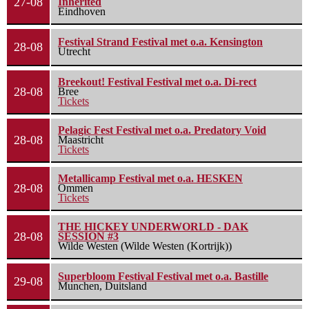
27-08
Inherited
Eindhoven
Festival Strand Festival met o.a. Kensington
28-08
Utrecht
Breekout! Festival Festival met o.a. Di-rect
28-08
Bree
Tickets
Pelagic Fest Festival met o.a. Predatory Void
28-08
Maastricht
Tickets
Metallicamp Festival met o.a. HESKEN
28-08
Ommen
Tickets
THE HICKEY UNDERWORLD - DAK
28-08
SESSION #3
Wilde Westen (Wilde Westen (Kortrijk))
Superbloom Festival Festival met o.a. Bastille
29-08
Munchen, Duitsland