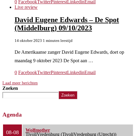
0
Facebook
Twitter
Pinterest
Linkedin
Email
Live review
David Eugene Edwards – De Spot
(Middelburg) 09/10/2023
14 oktober 2023
1 minuten leestijd
De Amerikaanse zanger David Eugene Edwards, doet op
maandag 9 oktober 2023 De Spot aan …
0
Facebook
Twitter
Pinterest
Linkedin
Email
Laad meer berichten
Zoeken
Zoeken
Agenda
Wolfmother
08-08
TivoliVredenburg (TivoliVredenburg (Utrecht))