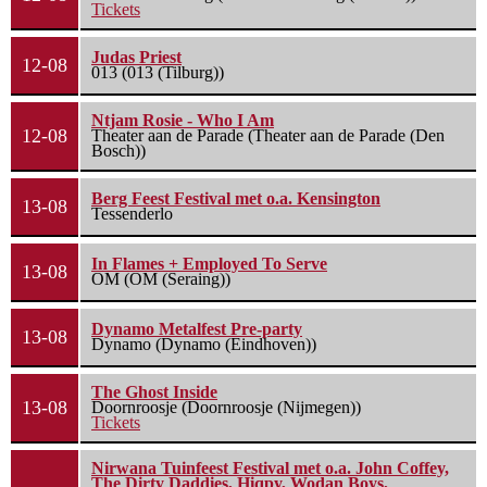
Tickets
Judas Priest
12-08
013 (013 (Tilburg))
Ntjam Rosie - Who I Am
12-08
Theater aan de Parade (Theater aan de Parade (Den
Bosch))
Berg Feest Festival met o.a. Kensington
13-08
Tessenderlo
In Flames + Employed To Serve
13-08
OM (OM (Seraing))
Dynamo Metalfest Pre-party
13-08
Dynamo (Dynamo (Eindhoven))
The Ghost Inside
13-08
Doornroosje (Doornroosje (Nijmegen))
Tickets
Nirwana Tuinfeest Festival met o.a. John Coffey,
The Dirty Daddies, Hiqpy, Wodan Boys,