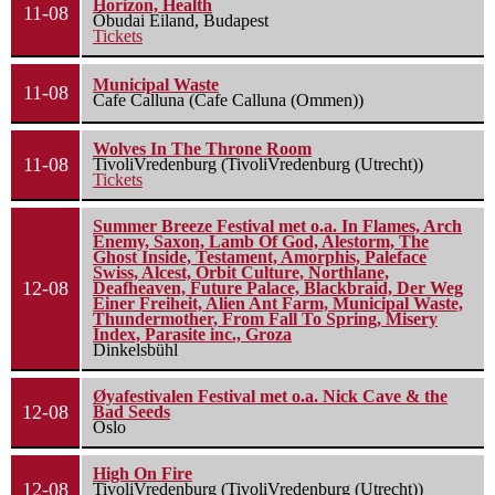
Horizon, Health
11-08
Óbudai Eiland, Budapest
Tickets
Municipal Waste
11-08
Cafe Calluna (Cafe Calluna (Ommen))
Wolves In The Throne Room
11-08
TivoliVredenburg (TivoliVredenburg (Utrecht))
Tickets
Summer Breeze Festival met o.a. In Flames, Arch
Enemy, Saxon, Lamb Of God, Alestorm, The
Ghost Inside, Testament, Amorphis, Paleface
Swiss, Alcest, Orbit Culture, Northlane,
12-08
Deafheaven, Future Palace, Blackbraid, Der Weg
Einer Freiheit, Alien Ant Farm, Municipal Waste,
Thundermother, From Fall To Spring, Misery
Index, Parasite inc., Groza
Dinkelsbühl
Øyafestivalen Festival met o.a. Nick Cave & the
12-08
Bad Seeds
Oslo
High On Fire
12-08
TivoliVredenburg (TivoliVredenburg (Utrecht))