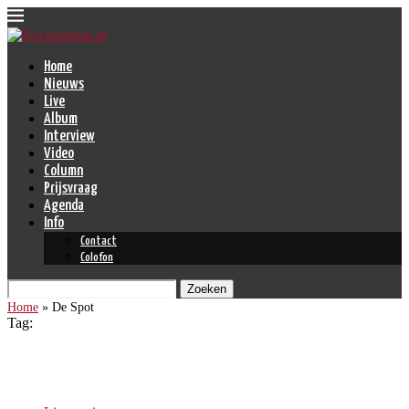
Home
Nieuws
Live
Album
Interview
Video
Column
Prijsvraag
Agenda
Info
Contact
Colofon
Zoeken
Home
»
De Spot
Tag:
De Spot