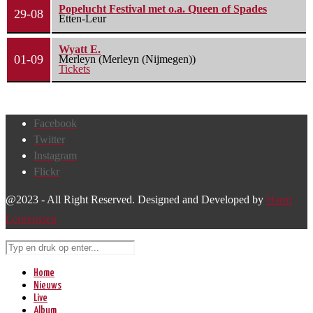
Popelucht Festival met o.a. Queen of Spades
29-08
Etten-Leur
Wyatt E.
01-09
Merleyn (Merleyn (Nijmegen))
Tickets
Facebook
Twitter
Instagram
Flickr
@2023 - All Right Reserved. Designed and Developed by
Harm
Lourenssen
Home
Nieuws
Live
Album