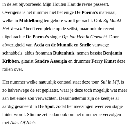
in de set bijvoorbeeld Mijn Houten Hart de revue passeert.
Overigens is het nummer niet het enige
De Poema’s
materiaal,
welke in
Middelburg
ten gehore wordt gebracht. Ook
Zij Maakt
Het Verschil
heeft een plekje op de setlist, maar ook de recent
uitgebrachte
De Poema’s
single
Op Jou Heb Ik Gewacht
. Door
afwezigheid van
Acda en de Munnik
en
Snelle
vanwege
schnabbels, aldus frontman
Buitenhuis
, nemen bassist
Benjamin
Kribben
, gitarist
Sandro Assorgia
en drummer
Ferry Kunst
deze
rollen over.
Het nummer welke natuurlijk centraal staat deze tour,
Stil In Mij
, is
zo halverwege de set geplaatst, waar je deze toch mogelijk wat meer
aan het einde zou verwachten. Desalniettemin zijn de keeltjes al
aardig gesmeerd in
De Spot
, zodat het meezingen weer een stapje
luider wordt. Slimme zet is dan ook om het nummer te vervolgen
met
Alles Of Niets
.