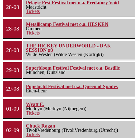
Pelagic Fest Festival met o.a. Predatory Void
28-08
Maastricht
Tickets
Metallicamp Festival met o.a. HESKEN
28-08
Ommen
Tickets
THE HICKEY UNDERWORLD - DAK
28-08
SESSION #3
Wilde Westen (Wilde Westen (Kortrijk))
Superbloom Festival Festival met o.a. Bastille
29-08
Munchen, Duitsland
Popelucht Festival met o.a. Queen of Spades
29-08
Etten-Leur
Wyatt E.
01-09
Merleyn (Merleyn (Nijmegen))
Tickets
Chuck Ragan
02-09
TivoliVredenburg (TivoliVredenburg (Utrecht))
Tickets