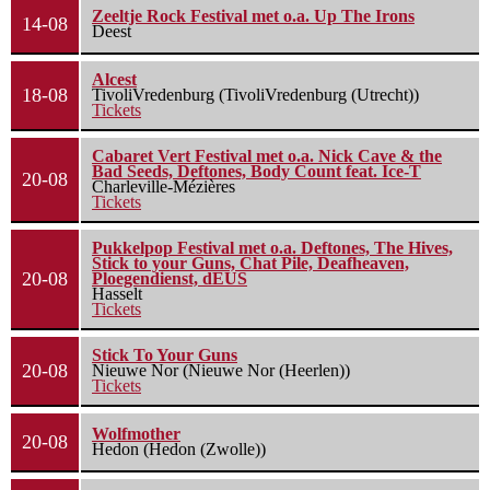
Zeeltje Rock Festival met o.a. Up The Irons
14-08
Deest
Alcest
18-08
TivoliVredenburg (TivoliVredenburg (Utrecht))
Tickets
Cabaret Vert Festival met o.a. Nick Cave & the
Bad Seeds, Deftones, Body Count feat. Ice-T
20-08
Charleville-Mézières
Tickets
Pukkelpop Festival met o.a. Deftones, The Hives,
Stick to your Guns, Chat Pile, Deafheaven,
20-08
Ploegendienst, dEUS
Hasselt
Tickets
Stick To Your Guns
20-08
Nieuwe Nor (Nieuwe Nor (Heerlen))
Tickets
Wolfmother
20-08
Hedon (Hedon (Zwolle))