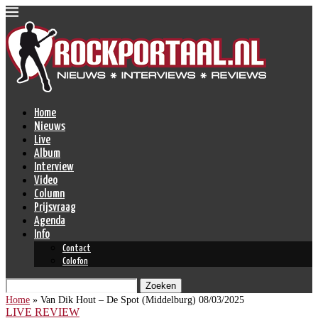
Home
Nieuws
Live
Album
Interview
Video
Column
Prijsvraag
Agenda
Info
Contact
Colofon
Zoeken
Home
»
Van Dik Hout – De Spot (Middelburg) 08/03/2025
LIVE REVIEW