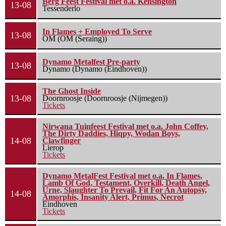
Berg Feest Festival met o.a. Kensington
13-08
Tessenderlo
In Flames + Employed To Serve
13-08
OM (OM (Seraing))
Dynamo Metalfest Pre-party
13-08
Dynamo (Dynamo (Eindhoven))
The Ghost Inside
13-08
Doornroosje (Doornroosje (Nijmegen))
Tickets
Nirwana Tuinfeest Festival met o.a. John Coffey,
The Dirty Daddies, Hiqpy, Wodan Boys,
14-08
Clawfinger
Lierop
Tickets
Dynamo MetalFest Festival met o.a. In Flames,
Lamb Of God, Testament, Overkill, Death Angel,
Urne, Slaughter To Prevail, Fit For An Autopsy,
14-08
Amorphis, Insanity Alert, Primus, Necrot
Eindhoven
Tickets