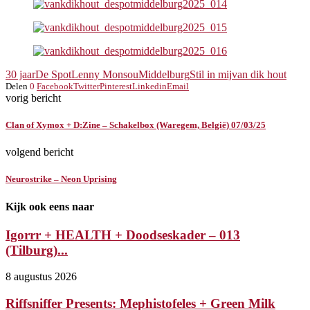
30 jaar
De Spot
Lenny Monsou
Middelburg
Stil in mij
van dik hout
Delen
0
Facebook
Twitter
Pinterest
Linkedin
Email
vorig bericht
Clan of Xymox + D:Zine – Schakelbox (Waregem, België) 07/03/25
volgend bericht
Neurostrike – Neon Uprising
Kijk ook eens naar
Igorrr + HEALTH + Doodseskader – 013
(Tilburg)...
8 augustus 2026
Riffsniffer Presents: Mephistofeles + Green Milk