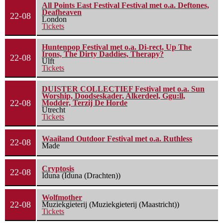
All Points East Festival Festival met o.a. Deftones,
Deafheaven
22-08
London
Tickets
Huntenpop Festival met o.a. Di-rect, Up The
Irons, The Dirty Daddies, Therapy?
22-08
Ulft
Tickets
DUISTER COLLECTIEF Festival met o.a. Sun
Worship, Doodseskader, Alkerdeel, Ggu:ll,
22-08
Modder, Terzij De Horde
Utrecht
Tickets
Waailand Outdoor Festival met o.a. Ruthless
22-08
Made
Cryptosis
22-08
Iduna (Iduna (Drachten))
Wolfmother
22-08
Muziekgieterij (Muziekgieterij (Maastricht))
Tickets