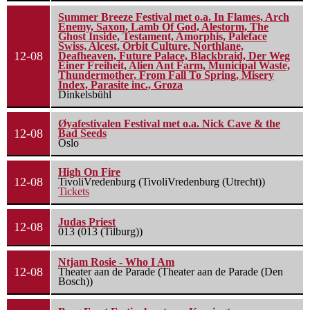
Summer Breeze Festival met o.a. In Flames, Arch
Enemy, Saxon, Lamb Of God, Alestorm, The
Ghost Inside, Testament, Amorphis, Paleface
Swiss, Alcest, Orbit Culture, Northlane,
12-08
Deafheaven, Future Palace, Blackbraid, Der Weg
Einer Freiheit, Alien Ant Farm, Municipal Waste,
Thundermother, From Fall To Spring, Misery
Index, Parasite inc., Groza
Dinkelsbühl
Øyafestivalen Festival met o.a. Nick Cave & the
12-08
Bad Seeds
Oslo
High On Fire
12-08
TivoliVredenburg (TivoliVredenburg (Utrecht))
Tickets
Judas Priest
12-08
013 (013 (Tilburg))
Ntjam Rosie - Who I Am
12-08
Theater aan de Parade (Theater aan de Parade (Den
Bosch))