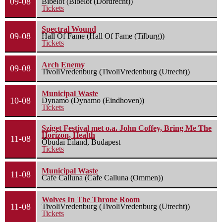
09-08
Bibelot (Bibelot (Dordrecht))
Tickets
Spectral Wound
09-08
Hall Of Fame (Hall Of Fame (Tilburg))
Tickets
Arch Enemy
09-08
TivoliVredenburg (TivoliVredenburg (Utrecht))
Municipal Waste
10-08
Dynamo (Dynamo (Eindhoven))
Tickets
Sziget Festival met o.a. John Coffey, Bring Me The
Horizon, Health
11-08
Óbudai Eiland, Budapest
Tickets
Municipal Waste
11-08
Cafe Calluna (Cafe Calluna (Ommen))
Wolves In The Throne Room
11-08
TivoliVredenburg (TivoliVredenburg (Utrecht))
Tickets