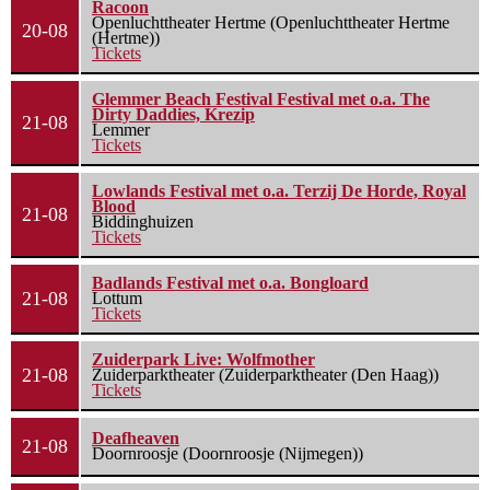
Racoon
Openluchttheater Hertme (Openluchttheater Hertme
20-08
(Hertme))
Tickets
Glemmer Beach Festival Festival met o.a. The
Dirty Daddies, Krezip
21-08
Lemmer
Tickets
Lowlands Festival met o.a. Terzij De Horde, Royal
Blood
21-08
Biddinghuizen
Tickets
Badlands Festival met o.a. Bongloard
21-08
Lottum
Tickets
Zuiderpark Live: Wolfmother
21-08
Zuiderparktheater (Zuiderparktheater (Den Haag))
Tickets
Deafheaven
21-08
Doornroosje (Doornroosje (Nijmegen))