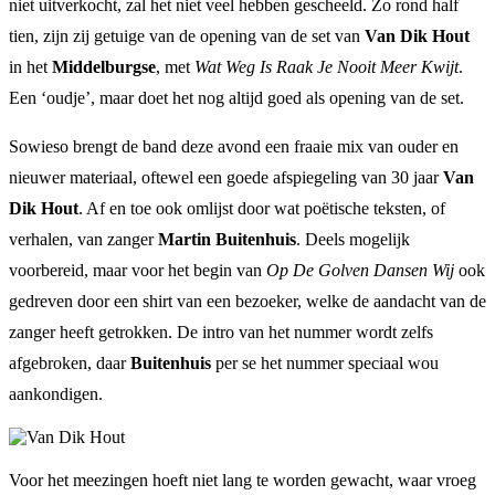
niet uitverkocht, zal het niet veel hebben gescheeld. Zo rond half
tien, zijn zij getuige van de opening van de set van
Van Dik Hout
in het
Middelburgse
, met
Wat Weg Is Raak Je Nooit Meer Kwijt
.
Een ‘oudje’, maar doet het nog altijd goed als opening van de set.
Sowieso brengt de band deze avond een fraaie mix van ouder en
nieuwer materiaal, oftewel een goede afspiegeling van 30 jaar
Van
Dik Hout
. Af en toe ook omlijst door wat poëtische teksten, of
verhalen, van zanger
Martin Buitenhuis
. Deels mogelijk
voorbereid, maar voor het begin van
Op De Golven Dansen Wij
ook
gedreven door een shirt van een bezoeker, welke de aandacht van de
zanger heeft getrokken. De intro van het nummer wordt zelfs
afgebroken, daar
Buitenhuis
per se het nummer speciaal wou
aankondigen.
Voor het meezingen hoeft niet lang te worden gewacht, waar vroeg