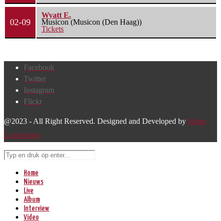
Wyatt E.
02-09
Musicon (Musicon (Den Haag))
Tickets
Facebook
Twitter
Instagram
Flickr
@2023 - All Right Reserved. Designed and Developed by
Harm
Lourenssen
Home
Nieuws
Live
Album
Interview
Video