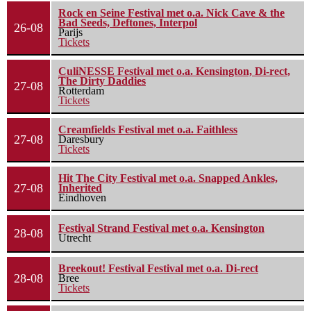
Rock en Seine Festival met o.a. Nick Cave & the
Bad Seeds, Deftones, Interpol
26-08
Parijs
Tickets
CuliNESSE Festival met o.a. Kensington, Di-rect,
The Dirty Daddies
27-08
Rotterdam
Tickets
Creamfields Festival met o.a. Faithless
27-08
Daresbury
Tickets
Hit The City Festival met o.a. Snapped Ankles,
27-08
Inherited
Eindhoven
Festival Strand Festival met o.a. Kensington
28-08
Utrecht
Breekout! Festival Festival met o.a. Di-rect
28-08
Bree
Tickets