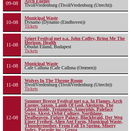
Arch Enemy
09-08
TivoliVredenburg (TivoliVredenburg (Utrecht))
Municipal Waste
10-08
Dynamo (Dynamo (Eindhoven))
Tickets
Sziget Festival met o.a. John Coffey, Bring Me The
Horizon, Health
11-08
Óbudai Eiland, Budapest
Tickets
Municipal Waste
11-08
Cafe Calluna (Cafe Calluna (Ommen))
Wolves In The Throne Room
11-08
TivoliVredenburg (TivoliVredenburg (Utrecht))
Tickets
Summer Breeze Festival met o.a. In Flames, Arch
Enemy, Saxon, Lamb Of God, Alestorm, The
Ghost Inside, Testament, Amorphis, Paleface
Swiss, Alcest, Orbit Culture, Northlane,
12-08
Deafheaven, Future Palace, Blackbraid, Der Weg
Einer Freiheit, Alien Ant Farm, Municipal Waste,
Thundermother, From Fall To Spring, Misery
Index, Parasite inc., Groza