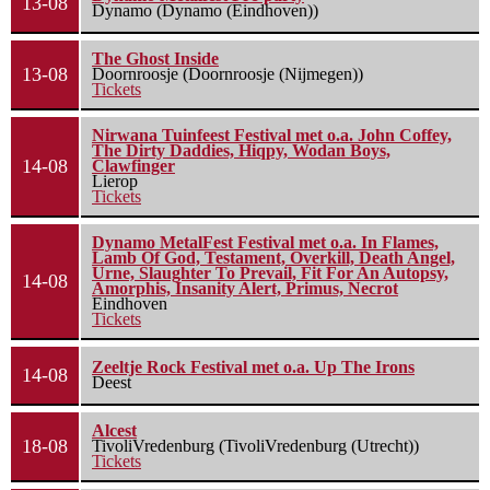
13-08
Dynamo (Dynamo (Eindhoven))
The Ghost Inside
13-08
Doornroosje (Doornroosje (Nijmegen))
Tickets
Nirwana Tuinfeest Festival met o.a. John Coffey,
The Dirty Daddies, Hiqpy, Wodan Boys,
14-08
Clawfinger
Lierop
Tickets
Dynamo MetalFest Festival met o.a. In Flames,
Lamb Of God, Testament, Overkill, Death Angel,
Urne, Slaughter To Prevail, Fit For An Autopsy,
14-08
Amorphis, Insanity Alert, Primus, Necrot
Eindhoven
Tickets
Zeeltje Rock Festival met o.a. Up The Irons
14-08
Deest
Alcest
18-08
TivoliVredenburg (TivoliVredenburg (Utrecht))
Tickets