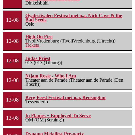
Dinkelsbühl
Øyafestivalen Festival met o.a. Nick Cave & the
12-08
Bad Seeds
Oslo
High On Fire
12-08
TivoliVredenburg (TivoliVredenburg (Utrecht))
Tickets
Judas Priest
12-08
013 (013 (Tilburg))
Ntjam Rosie - Who I Am
12-08
Theater aan de Parade (Theater aan de Parade (Den
Bosch))
Berg Feest Festival met o.a. Kensington
13-08
Tessenderlo
In Flames + Employed To Serve
13-08
OM (OM (Seraing))
Dynamo Metalfest Pre-party