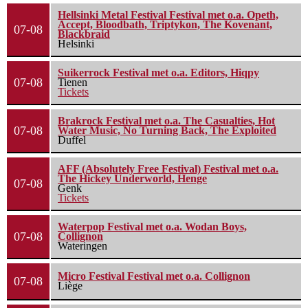
Hellsinki Metal Festival Festival met o.a. Opeth,
Accept, Bloodbath, Triptykon, The Kovenant,
07-08
Blackbraid
Helsinki
Suikerrock Festival met o.a. Editors, Hiqpy
07-08
Tienen
Tickets
Brakrock Festival met o.a. The Casualties, Hot
07-08
Water Music, No Turning Back, The Exploited
Duffel
AFF (Absolutely Free Festival) Festival met o.a.
The Hickey Underworld, Henge
07-08
Genk
Tickets
Waterpop Festival met o.a. Wodan Boys,
07-08
Collignon
Wateringen
Micro Festival Festival met o.a. Collignon
07-08
Liège