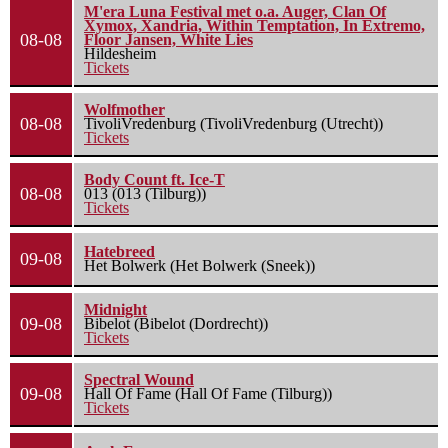
M'era Luna Festival met o.a. Auger, Clan Of
Xymox, Xandria, Within Temptation, In Extremo,
08-08
Floor Jansen, White Lies
Hildesheim
Tickets
Wolfmother
08-08
TivoliVredenburg (TivoliVredenburg (Utrecht))
Tickets
Body Count ft. Ice-T
08-08
013 (013 (Tilburg))
Tickets
Hatebreed
09-08
Het Bolwerk (Het Bolwerk (Sneek))
Midnight
09-08
Bibelot (Bibelot (Dordrecht))
Tickets
Spectral Wound
09-08
Hall Of Fame (Hall Of Fame (Tilburg))
Tickets