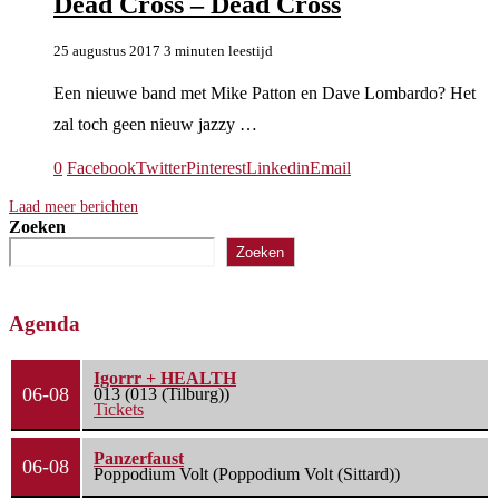
Dead Cross – Dead Cross
25 augustus 2017
3 minuten leestijd
Een nieuwe band met Mike Patton en Dave Lombardo? Het
zal toch geen nieuw jazzy …
0
Facebook
Twitter
Pinterest
Linkedin
Email
Laad meer berichten
Zoeken
Zoeken
Agenda
Igorrr + HEALTH
06-08
013 (013 (Tilburg))
Tickets
Panzerfaust
06-08
Poppodium Volt (Poppodium Volt (Sittard))