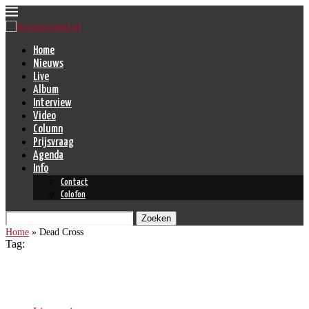
Home
Nieuws
Live
Album
Interview
Video
Column
Prijsvraag
Agenda
Info
Contact
Colofon
Zoeken
Home
»
Dead Cross
Tag:
Dead Cross