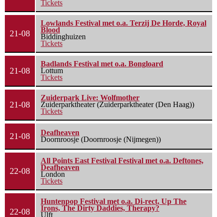
Tickets
Lowlands Festival met o.a. Terzij De Horde, Royal
Blood
21-08
Biddinghuizen
Tickets
Badlands Festival met o.a. Bongloard
21-08
Lottum
Tickets
Zuiderpark Live: Wolfmother
21-08
Zuiderparktheater (Zuiderparktheater (Den Haag))
Tickets
Deafheaven
21-08
Doornroosje (Doornroosje (Nijmegen))
All Points East Festival Festival met o.a. Deftones,
Deafheaven
22-08
London
Tickets
Huntenpop Festival met o.a. Di-rect, Up The
Irons, The Dirty Daddies, Therapy?
22-08
Ulft