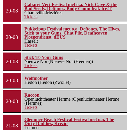
Cabaret Vert Festival met o.a. Nick Cave & the
Bad Seeds, Deftones, Body Count feat. Ice-T
20-08
Charleville-Mézières
Tickets
Pukkelpop Festival met o.a. Deftones, The Hives,
Stick to your Guns, Chat Pile, Deafheaven,
20-08
Ploegendienst, dEUS
Hasselt
Tickets
Stick To Your Guns
20-08
Nieuwe Nor (Nieuwe Nor (Heerlen))
Tickets
Wolfmother
20-08
Hedon (Hedon (Zwolle))
Racoon
Openluchttheater Hertme (Openluchttheater Hertme
20-08
(Hertme))
Tickets
Glemmer Beach Festival Festival met o.a. The
Dirty Daddies, Krezip
21-08
Lemmer