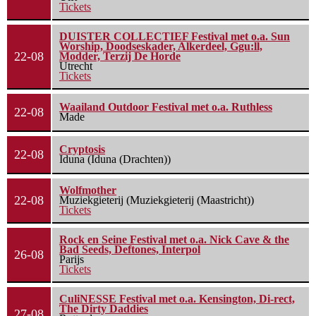
Tickets
DUISTER COLLECTIEF Festival met o.a. Sun
Worship, Doodseskader, Alkerdeel, Ggu:ll,
22-08
Modder, Terzij De Horde
Utrecht
Tickets
Waailand Outdoor Festival met o.a. Ruthless
22-08
Made
Cryptosis
22-08
Iduna (Iduna (Drachten))
Wolfmother
22-08
Muziekgieterij (Muziekgieterij (Maastricht))
Tickets
Rock en Seine Festival met o.a. Nick Cave & the
Bad Seeds, Deftones, Interpol
26-08
Parijs
Tickets
CuliNESSE Festival met o.a. Kensington, Di-rect,
The Dirty Daddies
27-08