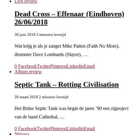
Live review
Dead Cross – Effenaar (Eindhoven)
26/06/2018
30 juni 2018
3 minuten leestijd
Wat krijg je als je zanger Mike Patton (Faith No More),
drummer Dave Lombardo (Slayer), …
0
Facebook
Twitter
Pinterest
Linkedin
Email
Album review
Septic Tank – Rotting Civilisation
26 maart 2018
2 minuten leestijd
Het Britse Septic Tank was begin de jaren ’90 een zijproject
van de band Cathedral, …
0
Facebook
Twitter
Pinterest
Linkedin
Email
Nieuws