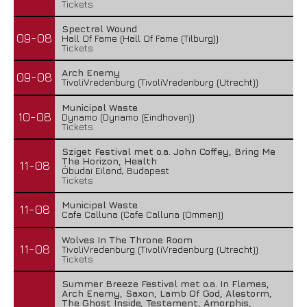
Tickets
Spectral Wound
09-08
Hall Of Fame (Hall Of Fame (Tilburg))
Tickets
Arch Enemy
09-08
TivoliVredenburg (TivoliVredenburg (Utrecht))
Municipal Waste
10-08
Dynamo (Dynamo (Eindhoven))
Tickets
Sziget Festival met o.a. John Coffey, Bring Me
The Horizon, Health
11-08
Óbudai Eiland, Budapest
Tickets
Municipal Waste
11-08
Cafe Calluna (Cafe Calluna (Ommen))
Wolves In The Throne Room
11-08
TivoliVredenburg (TivoliVredenburg (Utrecht))
Tickets
Summer Breeze Festival met o.a. In Flames,
Arch Enemy, Saxon, Lamb Of God, Alestorm,
The Ghost Inside, Testament, Amorphis,