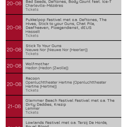
Bad Seeds, Deftones, Body Count feat. Ice-T
20-08
Charleville-Mézières
Tickets
Pukkelpop Festival met o.a. Deftones, The
Hives, Stick to your Guns, Chat Pile,
20-08
Deafheaven, Ploegendienst, dEUS
Hasselt
Tickets
Stick To Your Guns
20-08
Nieuwe Nor (Nieuwe Nor (Heerlen))
Tickets
Wolfmother
20-08
Hedon (Hedon (Zwolle))
Racoon
Openluchttheater Hertme (Openluchttheater
20-08
Hertme (Hertme))
Tickets
Glemmer Beach Festival Festival met o.a. The
Dirty Daddies, Krezip
21-08
Lemmer
Tickets
Lowlands Festival met o.a. Terzij De Horde,
Royal Blood