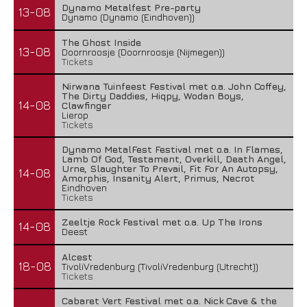
Dynamo Metalfest Pre-party
13-08
Dynamo (Dynamo (Eindhoven))
The Ghost Inside
13-08
Doornroosje (Doornroosje (Nijmegen))
Tickets
Nirwana Tuinfeest Festival met o.a. John Coffey,
The Dirty Daddies, Hiqpy, Wodan Boys,
14-08
Clawfinger
Lierop
Tickets
Dynamo MetalFest Festival met o.a. In Flames,
Lamb Of God, Testament, Overkill, Death Angel,
Urne, Slaughter To Prevail, Fit For An Autopsy,
14-08
Amorphis, Insanity Alert, Primus, Necrot
Eindhoven
Tickets
Zeeltje Rock Festival met o.a. Up The Irons
14-08
Deest
Alcest
18-08
TivoliVredenburg (TivoliVredenburg (Utrecht))
Tickets
Cabaret Vert Festival met o.a. Nick Cave & the