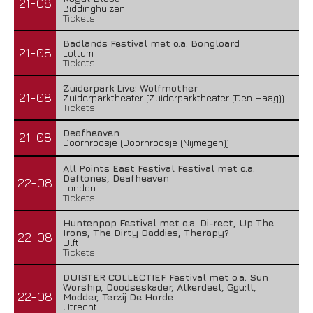
21-08
Biddinghuizen
Tickets
Badlands Festival met o.a. Bongloard
21-08
Lottum
Tickets
Zuiderpark Live: Wolfmother
21-08
Zuiderparktheater (Zuiderparktheater (Den Haag))
Tickets
Deafheaven
21-08
Doornroosje (Doornroosje (Nijmegen))
All Points East Festival Festival met o.a.
Deftones, Deafheaven
22-08
London
Tickets
Huntenpop Festival met o.a. Di-rect, Up The
Irons, The Dirty Daddies, Therapy?
22-08
Ulft
Tickets
DUISTER COLLECTIEF Festival met o.a. Sun
Worship, Doodseskader, Alkerdeel, Ggu:ll,
22-08
Modder, Terzij De Horde
Utrecht