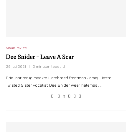
Album review
Dee Snider – Leave A Scar
20 juli 2021
2 minuten leestijd
Drie jaar terug maakte Hatebreed frontman Jamey Jasta
Twisted Sister vocalist Dee Snider weer helemaal …