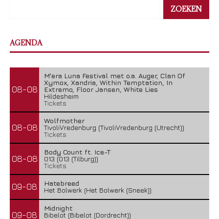
ZOEKEN
AGENDA
M'era Luna Festival met o.a. Auger, Clan Of
Xymox, Xandria, Within Temptation, In
08-08
Extremo, Floor Jansen, White Lies
Hildesheim
Tickets
Wolfmother
08-08
TivoliVredenburg (TivoliVredenburg (Utrecht))
Tickets
Body Count ft. Ice-T
08-08
013 (013 (Tilburg))
Tickets
Hatebreed
09-08
Het Bolwerk (Het Bolwerk (Sneek))
Midnight
09-08
Bibelot (Bibelot (Dordrecht))