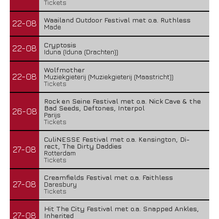
Tickets
Waailand Outdoor Festival met o.a. Ruthless
22-08
Made
Cryptosis
22-08
Iduna (Iduna (Drachten))
Wolfmother
22-08
Muziekgieterij (Muziekgieterij (Maastricht))
Tickets
Rock en Seine Festival met o.a. Nick Cave & the
Bad Seeds, Deftones, Interpol
26-08
Parijs
Tickets
CuliNESSE Festival met o.a. Kensington, Di-
rect, The Dirty Daddies
27-08
Rotterdam
Tickets
Creamfields Festival met o.a. Faithless
27-08
Daresbury
Tickets
Hit The City Festival met o.a. Snapped Ankles,
27-08
Inherited