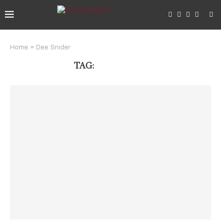
Home
»
Dee Snider
TAG:
DEE SNIDER