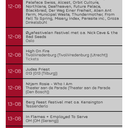
Paleface Swiss, Alcest, Orbit Culture,
12-08
Northlane, Deafheaven, Future Palace,
Blackbraid, Der Weg Einer Freiheit, Alien Ant
Farm, Municipal Waste, Thundermother, From
Fall To Spring, Misery Index, Parasite inc., Groza
Dinkelsbühl
Øyafestivalen Festival met o.a. Nick Cave & the
12-08
Bad Seeds
Oslo
High On Fire
12-08
TivoliVredenburg (TivoliVredenburg (Utrecht))
Tickets
Judas Priest
12-08
013 (013 (Tilburg))
Ntjam Rosie - Who I Am
12-08
Theater aan de Parade (Theater aan de Parade
(Den Bosch))
Berg Feest Festival met o.a. Kensington
13-08
Tessenderlo
In Flames + Employed To Serve
13-08
OM (OM (Seraing))