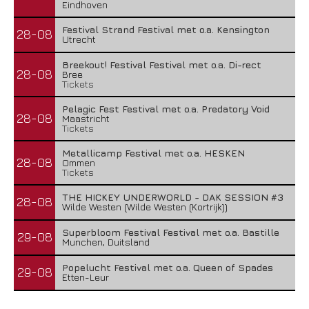
Eindhoven
Festival Strand Festival met o.a. Kensington
28-08
Utrecht
Breekout! Festival Festival met o.a. Di-rect
28-08
Bree
Tickets
Pelagic Fest Festival met o.a. Predatory Void
28-08
Maastricht
Tickets
Metallicamp Festival met o.a. HESKEN
28-08
Ommen
Tickets
THE HICKEY UNDERWORLD - DAK SESSION #3
28-08
Wilde Westen (Wilde Westen (Kortrijk))
Superbloom Festival Festival met o.a. Bastille
29-08
Munchen, Duitsland
Popelucht Festival met o.a. Queen of Spades
29-08
Etten-Leur