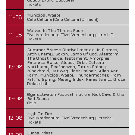
Tickets
Municipal Waste
11-08
Cafe Calluna (Cafe Calluna (Ommen))
Wolves In The Throne Room
11-08
TivoliVredenburg (TivoliVredenburg (Utrecht))
Tickets
Summer Breeze Festival met o.a. In Flames,
Arch Enemy, Saxon, Lamb Of God, Alestorm,
The Ghost Inside, Testament, Amorphis,
Paleface Swiss, Alcest, Orbit Culture,
12-08
Northlane, Deafheaven, Future Palace,
Blackbraid, Der Weg Einer Freiheit, Alien Ant
Farm, Municipal Waste, Thundermother, From
Fall To Spring, Misery Index, Parasite inc., Groza
Dinkelsbühl
Øyafestivalen Festival met o.a. Nick Cave & the
12-08
Bad Seeds
Oslo
High On Fire
12-08
TivoliVredenburg (TivoliVredenburg (Utrecht))
Tickets
Judas Priest
12-08