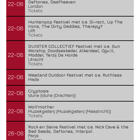
Deftones, Deafheaven
22-08
London
Tickets
Huntenpop Festival met o.a. Di-rect, Up The
Irons, The Dirty Daddies, Therapy?
22-08
Ulft
Tickets
DUISTER COLLECTIEF Festival met o.a. Sun
Worship, Doodseskader, Alkerdeel, Ggu:ll,
22-08
Modder, Terzij De Horde
Utrecht
Tickets
Waailand Outdoor Festival met o.a. Ruthless
22-08
Made
Cryptosis
22-08
Iduna (Iduna (Drachten))
Wolfmother
22-08
Muziekgieterij (Muziekgieterij (Maastricht))
Tickets
Rock en Seine Festival met o.a. Nick Cave & the
Bad Seeds, Deftones, Interpol
26-08
Parijs
Tickets