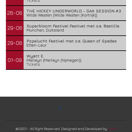
Tickets
THE HICKEY UNDERWORLD - DAK SESSION #3
28-08
Wilde Westen (Wilde Westen (Kortrijk))
Superbloom Festival Festival met o.a. Bastille
29-08
Munchen, Duitsland
Popelucht Festival met o.a. Queen of Spades
29-08
Etten-Leur
Wyatt E.
01-09
Merleyn (Merleyn (Nijmegen))
Tickets
@2023 - All Right Reserved. Designed and Developed by
Harm