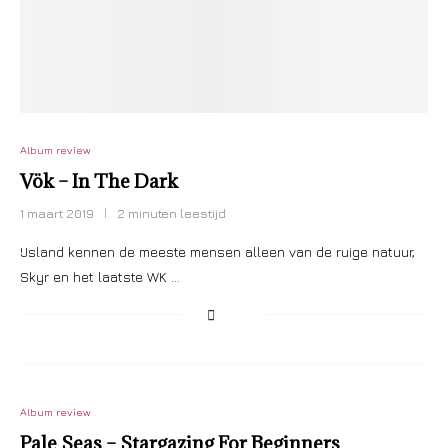
Album review
Vök – In The Dark
1 maart 2019
2 minuten leestijd
IJsland kennen de meeste mensen alleen van de ruige natuur,
Skyr en het laatste WK …
Album review
Pale Seas – Stargazing For Beginners