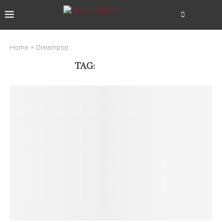
Home
»
Dreampop
TAG:
DREAMPOP