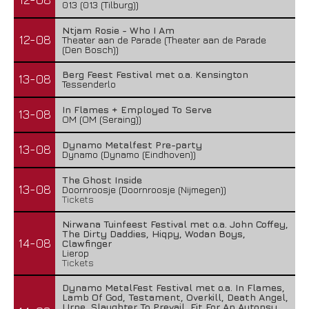
013 (013 (Tilburg))
Ntjam Rosie - Who I Am
12-08
Theater aan de Parade (Theater aan de Parade
(Den Bosch))
Berg Feest Festival met o.a. Kensington
13-08
Tessenderlo
In Flames + Employed To Serve
13-08
OM (OM (Seraing))
Dynamo Metalfest Pre-party
13-08
Dynamo (Dynamo (Eindhoven))
The Ghost Inside
13-08
Doornroosje (Doornroosje (Nijmegen))
Tickets
Nirwana Tuinfeest Festival met o.a. John Coffey,
The Dirty Daddies, Hiqpy, Wodan Boys,
14-08
Clawfinger
Lierop
Tickets
Dynamo MetalFest Festival met o.a. In Flames,
Lamb Of God, Testament, Overkill, Death Angel,
Urne, Slaughter To Prevail, Fit For An Autopsy,