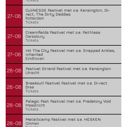
CuliNESSE Festival met o.a. Kensington, Di-
rect, The Dirty Daddies
27-08
Rotterdam
Tickets
Creamfields Festival met o.a. Faithless
27-08
Daresbury
Tickets
Hit The City Festival met o.a. Snapped Ankles,
27-08
Inherited
Eindhoven
Festival Strand Festival met o.a. Kensington
28-08
Utrecht
Breekout! Festival Festival met o.a. Di-rect
28-08
Bree
Tickets
Pelagic Fest Festival met o.a. Predatory Void
28-08
Maastricht
Tickets
Metallicamp Festival met o.a. HESKEN
28-08
Ommen