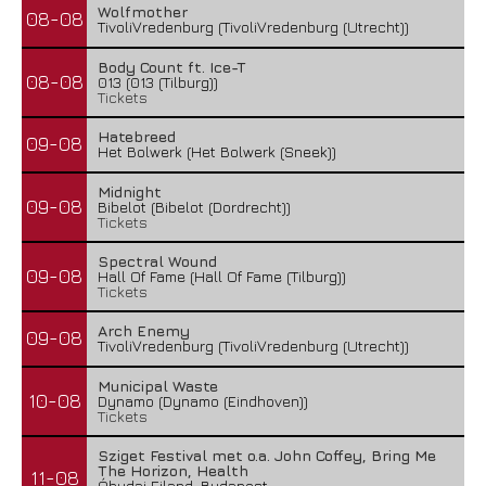
Wolfmother
08-08
TivoliVredenburg (TivoliVredenburg (Utrecht))
Body Count ft. Ice-T
08-08
013 (013 (Tilburg))
Tickets
Hatebreed
09-08
Het Bolwerk (Het Bolwerk (Sneek))
Midnight
09-08
Bibelot (Bibelot (Dordrecht))
Tickets
Spectral Wound
09-08
Hall Of Fame (Hall Of Fame (Tilburg))
Tickets
Arch Enemy
09-08
TivoliVredenburg (TivoliVredenburg (Utrecht))
Municipal Waste
10-08
Dynamo (Dynamo (Eindhoven))
Tickets
Sziget Festival met o.a. John Coffey, Bring Me
The Horizon, Health
11-08
Óbudai Eiland, Budapest