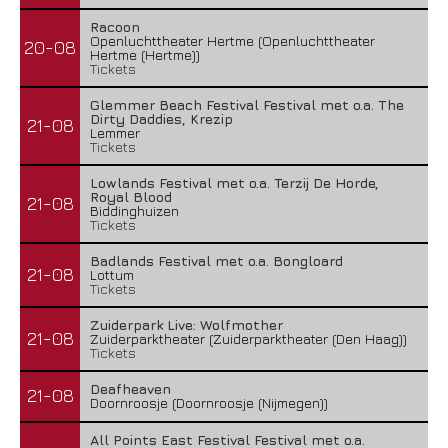
Racoon
Openluchttheater Hertme (Openluchttheater
20-08
Hertme (Hertme))
Tickets
Glemmer Beach Festival Festival met o.a. The
Dirty Daddies, Krezip
21-08
Lemmer
Tickets
Lowlands Festival met o.a. Terzij De Horde,
Royal Blood
21-08
Biddinghuizen
Tickets
Badlands Festival met o.a. Bongloard
21-08
Lottum
Tickets
Zuiderpark Live: Wolfmother
21-08
Zuiderparktheater (Zuiderparktheater (Den Haag))
Tickets
Deafheaven
21-08
Doornroosje (Doornroosje (Nijmegen))
All Points East Festival Festival met o.a.