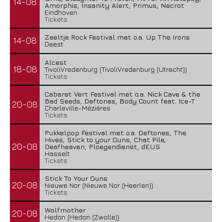
14-08
Amorphis, Insanity Alert, Primus, Necrot
Eindhoven
Tickets
Zeeltje Rock Festival met o.a. Up The Irons
14-08
Deest
Alcest
18-08
TivoliVredenburg (TivoliVredenburg (Utrecht))
Tickets
Cabaret Vert Festival met o.a. Nick Cave & the
Bad Seeds, Deftones, Body Count feat. Ice-T
20-08
Charleville-Mézières
Tickets
Pukkelpop Festival met o.a. Deftones, The
Hives, Stick to your Guns, Chat Pile,
20-08
Deafheaven, Ploegendienst, dEUS
Hasselt
Tickets
Stick To Your Guns
20-08
Nieuwe Nor (Nieuwe Nor (Heerlen))
Tickets
Wolfmother
20-08
Hedon (Hedon (Zwolle))