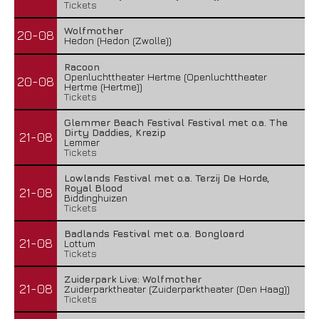
Tickets
Wolfmother
20-08
Hedon (Hedon (Zwolle))
Racoon
Openluchttheater Hertme (Openluchttheater
20-08
Hertme (Hertme))
Tickets
Glemmer Beach Festival Festival met o.a. The
Dirty Daddies, Krezip
21-08
Lemmer
Tickets
Lowlands Festival met o.a. Terzij De Horde,
Royal Blood
21-08
Biddinghuizen
Tickets
Badlands Festival met o.a. Bongloard
21-08
Lottum
Tickets
Zuiderpark Live: Wolfmother
21-08
Zuiderparktheater (Zuiderparktheater (Den Haag))
Tickets