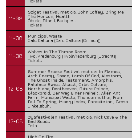
Tickets
Sziget Festival met o.a. John Coffey, Bring Me
The Horizon, Health
11-08
Óbudai Eiland, Budapest
Tickets
Municipal Waste
11-08
Cafe Calluna (Cafe Calluna (Ommen))
Wolves In The Throne Room
11-08
TivoliVredenburg (TivoliVredenburg (Utrecht))
Tickets
Summer Breeze Festival met o.a. In Flames,
Arch Enemy, Saxon, Lamb Of God, Alestorm,
The Ghost Inside, Testament, Amorphis,
Paleface Swiss, Alcest, Orbit Culture,
12-08
Northlane, Deafheaven, Future Palace,
Blackbraid, Der Weg Einer Freiheit, Alien Ant
Farm, Municipal Waste, Thundermother, From
Fall To Spring, Misery Index, Parasite inc., Groza
Dinkelsbühl
Øyafestivalen Festival met o.a. Nick Cave & the
12-08
Bad Seeds
Oslo
High On Fire