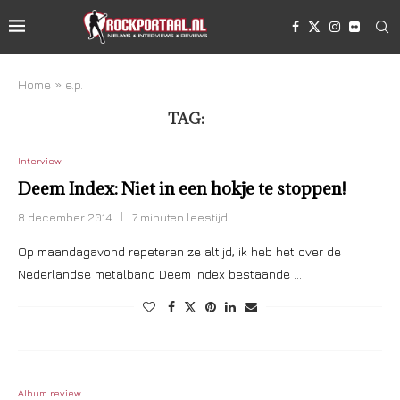
Home
»
e.p.
TAG:
E.P.
Interview
Deem Index: Niet in een hokje te stoppen!
8 december 2014
7 minuten leestijd
Op maandagavond repeteren ze altijd, ik heb het over de
Nederlandse metalband Deem Index bestaande …
Album review