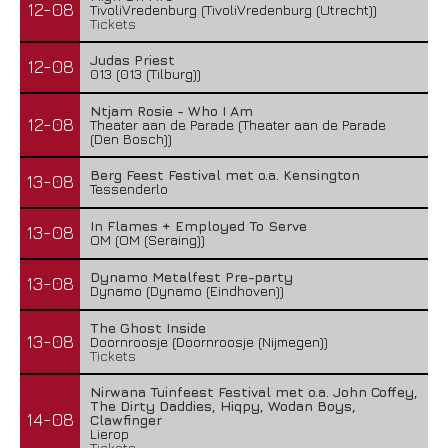
12-08
TivoliVredenburg (TivoliVredenburg (Utrecht))
Tickets
Judas Priest
12-08
013 (013 (Tilburg))
Ntjam Rosie - Who I Am
12-08
Theater aan de Parade (Theater aan de Parade
(Den Bosch))
Berg Feest Festival met o.a. Kensington
13-08
Tessenderlo
In Flames + Employed To Serve
13-08
OM (OM (Seraing))
Dynamo Metalfest Pre-party
13-08
Dynamo (Dynamo (Eindhoven))
The Ghost Inside
13-08
Doornroosje (Doornroosje (Nijmegen))
Tickets
Nirwana Tuinfeest Festival met o.a. John Coffey,
The Dirty Daddies, Hiqpy, Wodan Boys,
14-08
Clawfinger
Lierop
Tickets