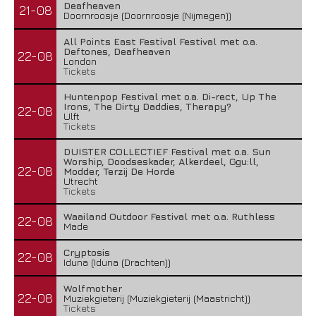
Deafheaven
21-08
Doornroosje (Doornroosje (Nijmegen))
All Points East Festival Festival met o.a.
Deftones, Deafheaven
22-08
London
Tickets
Huntenpop Festival met o.a. Di-rect, Up The
Irons, The Dirty Daddies, Therapy?
22-08
Ulft
Tickets
DUISTER COLLECTIEF Festival met o.a. Sun
Worship, Doodseskader, Alkerdeel, Ggu:ll,
22-08
Modder, Terzij De Horde
Utrecht
Tickets
Waailand Outdoor Festival met o.a. Ruthless
22-08
Made
Cryptosis
22-08
Iduna (Iduna (Drachten))
Wolfmother
22-08
Muziekgieterij (Muziekgieterij (Maastricht))
Tickets