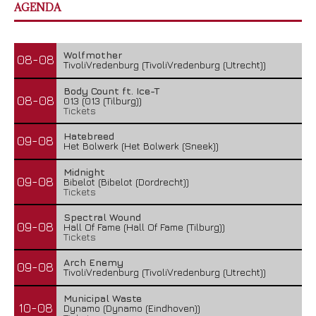
AGENDA
Wolfmother
08-08
TivoliVredenburg (TivoliVredenburg (Utrecht))
Body Count ft. Ice-T
08-08
013 (013 (Tilburg))
Tickets
Hatebreed
09-08
Het Bolwerk (Het Bolwerk (Sneek))
Midnight
09-08
Bibelot (Bibelot (Dordrecht))
Tickets
Spectral Wound
09-08
Hall Of Fame (Hall Of Fame (Tilburg))
Tickets
Arch Enemy
09-08
TivoliVredenburg (TivoliVredenburg (Utrecht))
Municipal Waste
10-08
Dynamo (Dynamo (Eindhoven))