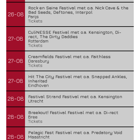
Rock en Seine Festival met o.a. Nick Cave & the
Bad Seeds, Deftones, Interpol
26-08
Parijs
Tickets
CuliNESSE Festival met o.a. Kensington, Di-
rect, The Dirty Daddies
27-08
Rotterdam
Tickets
Creamfields Festival met o.a. Faithless
27-08
Daresbury
Tickets
Hit The City Festival met o.a. Snapped Ankles,
27-08
Inherited
Eindhoven
Festival Strand Festival met o.a. Kensington
28-08
Utrecht
Breekout! Festival Festival met o.a. Di-rect
28-08
Bree
Tickets
Pelagic Fest Festival met o.a. Predatory Void
28-08
Maastricht