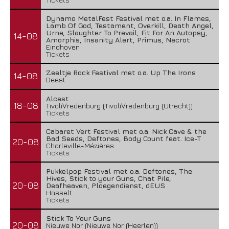
Dynamo MetalFest Festival met o.a. In Flames,
Lamb Of God, Testament, Overkill, Death Angel,
Urne, Slaughter To Prevail, Fit For An Autopsy,
14-08
Amorphis, Insanity Alert, Primus, Necrot
Eindhoven
Tickets
Zeeltje Rock Festival met o.a. Up The Irons
14-08
Deest
Alcest
18-08
TivoliVredenburg (TivoliVredenburg (Utrecht))
Tickets
Cabaret Vert Festival met o.a. Nick Cave & the
Bad Seeds, Deftones, Body Count feat. Ice-T
20-08
Charleville-Mézières
Tickets
Pukkelpop Festival met o.a. Deftones, The
Hives, Stick to your Guns, Chat Pile,
20-08
Deafheaven, Ploegendienst, dEUS
Hasselt
Tickets
Stick To Your Guns
20-08
Nieuwe Nor (Nieuwe Nor (Heerlen))