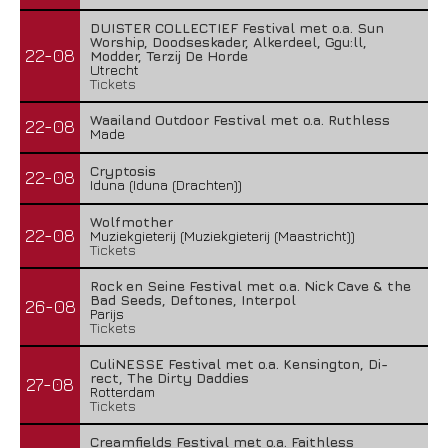
DUISTER COLLECTIEF Festival met o.a. Sun
Worship, Doodseskader, Alkerdeel, Ggu:ll,
22-08
Modder, Terzij De Horde
Utrecht
Tickets
Waailand Outdoor Festival met o.a. Ruthless
22-08
Made
Cryptosis
22-08
Iduna (Iduna (Drachten))
Wolfmother
22-08
Muziekgieterij (Muziekgieterij (Maastricht))
Tickets
Rock en Seine Festival met o.a. Nick Cave & the
Bad Seeds, Deftones, Interpol
26-08
Parijs
Tickets
CuliNESSE Festival met o.a. Kensington, Di-
rect, The Dirty Daddies
27-08
Rotterdam
Tickets
Creamfields Festival met o.a. Faithless