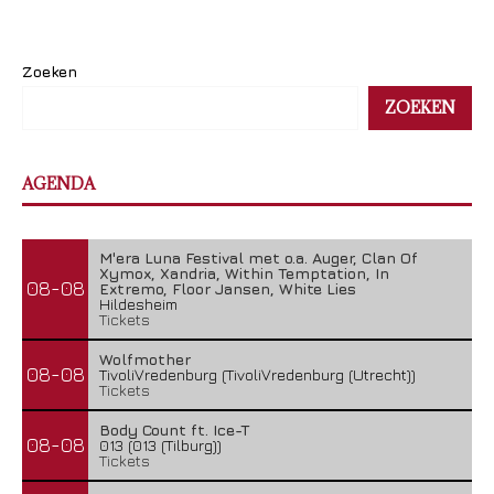
Zoeken
ZOEKEN
AGENDA
M'era Luna Festival met o.a. Auger, Clan Of
Xymox, Xandria, Within Temptation, In
08-08
Extremo, Floor Jansen, White Lies
Hildesheim
Tickets
Wolfmother
08-08
TivoliVredenburg (TivoliVredenburg (Utrecht))
Tickets
Body Count ft. Ice-T
08-08
013 (013 (Tilburg))
Tickets