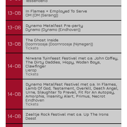
Tessenderlo
In Flames + Employed To Serve
13-08
OM (OM (Seraing))
Dynamo Metalfest Pre-party
13-08
Dynamo (Dynamo (Eindhoven))
The Ghost Inside
13-08
Doornroosje (Doornroosje (Nijmegen))
Tickets
Nirwana Tuinfeest Festival met o.a. John Coffey,
The Dirty Daddies, Hiqpy, Wodan Boys,
14-08
Clawfinger
Lierop
Tickets
Dynamo MetalFest Festival met o.a. In Flames,
Lamb Of God, Testament, Overkill, Death Angel,
Urne, Slaughter To Prevail, Fit For An Autopsy,
14-08
Amorphis, Insanity Alert, Primus, Necrot
Eindhoven
Tickets
Zeeltje Rock Festival met o.a. Up The Irons
14-08
Deest