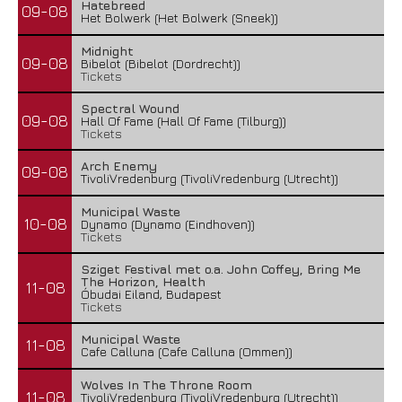
Hatebreed
09-08
Het Bolwerk (Het Bolwerk (Sneek))
Midnight
09-08
Bibelot (Bibelot (Dordrecht))
Tickets
Spectral Wound
09-08
Hall Of Fame (Hall Of Fame (Tilburg))
Tickets
Arch Enemy
09-08
TivoliVredenburg (TivoliVredenburg (Utrecht))
Municipal Waste
10-08
Dynamo (Dynamo (Eindhoven))
Tickets
Sziget Festival met o.a. John Coffey, Bring Me
The Horizon, Health
11-08
Óbudai Eiland, Budapest
Tickets
Municipal Waste
11-08
Cafe Calluna (Cafe Calluna (Ommen))
Wolves In The Throne Room
11-08
TivoliVredenburg (TivoliVredenburg (Utrecht))