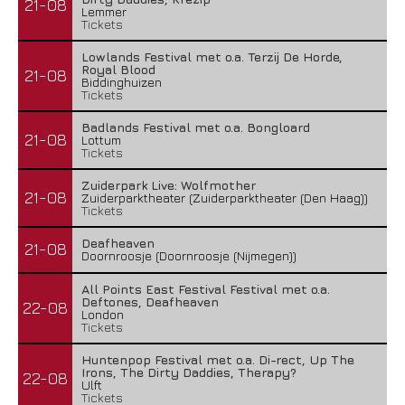
21-08
Lemmer
Tickets
Lowlands Festival met o.a. Terzij De Horde,
Royal Blood
21-08
Biddinghuizen
Tickets
Badlands Festival met o.a. Bongloard
21-08
Lottum
Tickets
Zuiderpark Live: Wolfmother
21-08
Zuiderparktheater (Zuiderparktheater (Den Haag))
Tickets
Deafheaven
21-08
Doornroosje (Doornroosje (Nijmegen))
All Points East Festival Festival met o.a.
Deftones, Deafheaven
22-08
London
Tickets
Huntenpop Festival met o.a. Di-rect, Up The
Irons, The Dirty Daddies, Therapy?
22-08
Ulft
Tickets