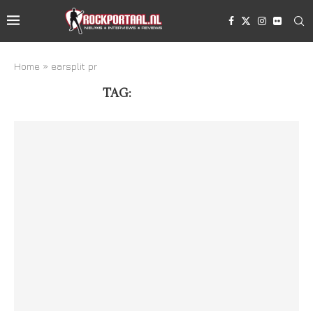
Home
»
earsplit pr
TAG:
EARSPLIT PR