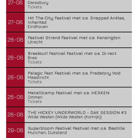
27-08
Daresbury
Tickets
Hit The City Festival met o.a. Snapped Ankles,
27-08
Inherited
Eindhoven
Festival Strand Festival met o.a. Kensington
28-08
Utrecht
Breekout! Festival Festival met o.a. Di-rect
28-08
Bree
Tickets
Pelagic Fest Festival met o.a. Predatory Void
28-08
Maastricht
Tickets
Metallicamp Festival met o.a. HESKEN
28-08
Ommen
Tickets
THE HICKEY UNDERWORLD - DAK SESSION #3
28-08
Wilde Westen (Wilde Westen (Kortrijk))
Superbloom Festival Festival met o.a. Bastille
29-08
Munchen, Duitsland