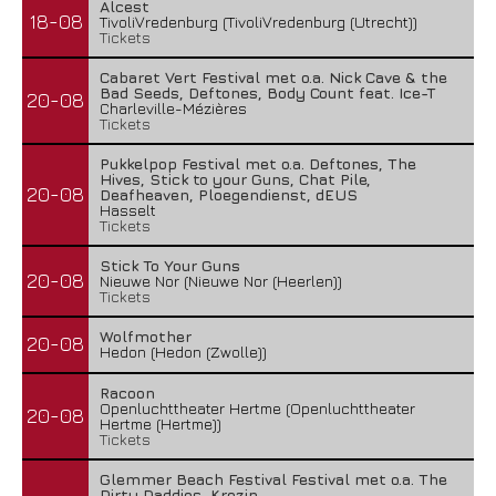
Alcest
18-08
TivoliVredenburg (TivoliVredenburg (Utrecht))
Tickets
Cabaret Vert Festival met o.a. Nick Cave & the
Bad Seeds, Deftones, Body Count feat. Ice-T
20-08
Charleville-Mézières
Tickets
Pukkelpop Festival met o.a. Deftones, The
Hives, Stick to your Guns, Chat Pile,
20-08
Deafheaven, Ploegendienst, dEUS
Hasselt
Tickets
Stick To Your Guns
20-08
Nieuwe Nor (Nieuwe Nor (Heerlen))
Tickets
Wolfmother
20-08
Hedon (Hedon (Zwolle))
Racoon
Openluchttheater Hertme (Openluchttheater
20-08
Hertme (Hertme))
Tickets
Glemmer Beach Festival Festival met o.a. The
Dirty Daddies, Krezip