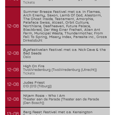
Tickets
Summer Breeze Festival met o.a. In Flames,
Arch Enemy, Saxon, Lamb Of God, Alestorm,
The Ghost Inside, Testament, Amorphis,
Paleface Swiss, Alcest, Orbit Culture,
12-08
Northlane, Deafheaven, Future Palace,
Blackbraid, Der Weg Einer Freiheit, Alien Ant
Farm, Municipal Waste, Thundermother, From
Fall To Spring, Misery Index, Parasite inc., Groza
Dinkelsbühl
Øyafestivalen Festival met o.a. Nick Cave & the
12-08
Bad Seeds
Oslo
High On Fire
12-08
TivoliVredenburg (TivoliVredenburg (Utrecht))
Tickets
Judas Priest
12-08
013 (013 (Tilburg))
Ntjam Rosie - Who I Am
12-08
Theater aan de Parade (Theater aan de Parade
(Den Bosch))
Berg Feest Festival met o.a. Kensington
13-08