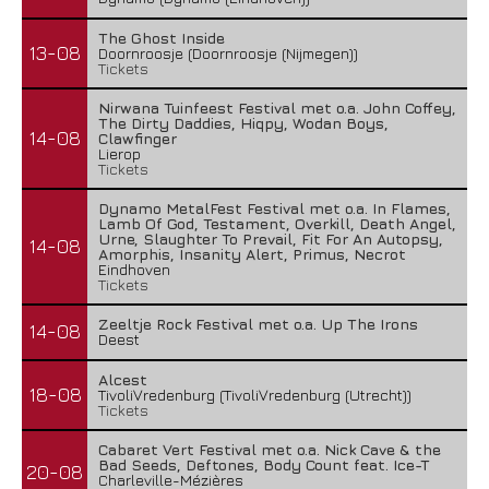
The Ghost Inside
13-08
Doornroosje (Doornroosje (Nijmegen))
Tickets
Nirwana Tuinfeest Festival met o.a. John Coffey,
The Dirty Daddies, Hiqpy, Wodan Boys,
14-08
Clawfinger
Lierop
Tickets
Dynamo MetalFest Festival met o.a. In Flames,
Lamb Of God, Testament, Overkill, Death Angel,
Urne, Slaughter To Prevail, Fit For An Autopsy,
14-08
Amorphis, Insanity Alert, Primus, Necrot
Eindhoven
Tickets
Zeeltje Rock Festival met o.a. Up The Irons
14-08
Deest
Alcest
18-08
TivoliVredenburg (TivoliVredenburg (Utrecht))
Tickets
Cabaret Vert Festival met o.a. Nick Cave & the
Bad Seeds, Deftones, Body Count feat. Ice-T
20-08
Charleville-Mézières