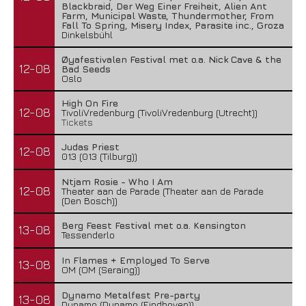
Blackbraid, Der Weg Einer Freiheit, Alien Ant
Farm, Municipal Waste, Thundermother, From
Fall To Spring, Misery Index, Parasite inc., Groza
Dinkelsbühl
Øyafestivalen Festival met o.a. Nick Cave & the
12-08
Bad Seeds
Oslo
High On Fire
12-08
TivoliVredenburg (TivoliVredenburg (Utrecht))
Tickets
Judas Priest
12-08
013 (013 (Tilburg))
Ntjam Rosie - Who I Am
12-08
Theater aan de Parade (Theater aan de Parade
(Den Bosch))
Berg Feest Festival met o.a. Kensington
13-08
Tessenderlo
In Flames + Employed To Serve
13-08
OM (OM (Seraing))
Dynamo Metalfest Pre-party
13-08
Dynamo (Dynamo (Eindhoven))