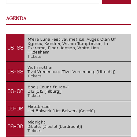
AGENDA
M'era Luna Festival met o.a. Auger, Clan Of
Xymox, Xandria, Within Temptation, In
08-08
Extremo, Floor Jansen, White Lies
Hildesheim
Tickets
Wolfmother
08-08
TivoliVredenburg (TivoliVredenburg (Utrecht))
Tickets
Body Count ft. Ice-T
08-08
013 (013 (Tilburg))
Tickets
Hatebreed
09-08
Het Bolwerk (Het Bolwerk (Sneek))
Midnight
09-08
Bibelot (Bibelot (Dordrecht))
Tickets