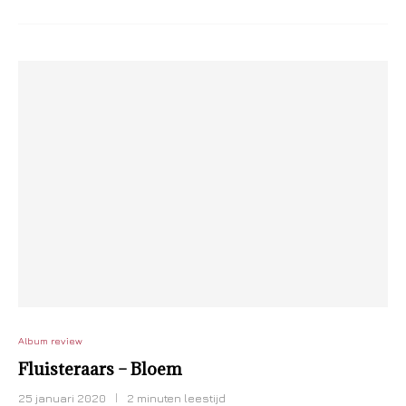
Album review
Fluisteraars – Bloem
25 januari 2020
2 minuten leestijd