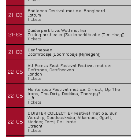
Badlands Festival met o.a. Bongloard
21-08
Lottum
Tickets
Zuiderpark Live: Wolfmother
21-08
Zuiderparktheater (Zuiderparktheater (Den Haag))
Tickets
Deafheaven
21-08
Doornroosje (Doornroosje (Nijmegen))
All Points East Festival Festival met o.a.
Deftones, Deafheaven
22-08
London
Tickets
Huntenpop Festival met o.a. Di-rect, Up The
Irons, The Dirty Daddies, Therapy?
22-08
Ulft
Tickets
DUISTER COLLECTIEF Festival met o.a. Sun
Worship, Doodseskader, Alkerdeel, Ggu:ll,
22-08
Modder, Terzij De Horde
Utrecht
Tickets