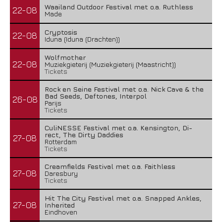
Waailand Outdoor Festival met o.a. Ruthless
22-08
Made
Cryptosis
22-08
Iduna (Iduna (Drachten))
Wolfmother
22-08
Muziekgieterij (Muziekgieterij (Maastricht))
Tickets
Rock en Seine Festival met o.a. Nick Cave & the
Bad Seeds, Deftones, Interpol
26-08
Parijs
Tickets
CuliNESSE Festival met o.a. Kensington, Di-
rect, The Dirty Daddies
27-08
Rotterdam
Tickets
Creamfields Festival met o.a. Faithless
27-08
Daresbury
Tickets
Hit The City Festival met o.a. Snapped Ankles,
27-08
Inherited
Eindhoven