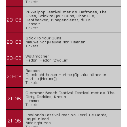
Tickets
Pukkelpop Festival met o.a. Deftones, The
Hives, Stick to your Guns, Chat Pile,
20-08
Deafheaven, Ploegendienst, dEUS
Hasselt
Tickets
Stick To Your Guns
20-08
Nieuwe Nor (Nieuwe Nor (Heerlen))
Tickets
Wolfmother
20-08
Hedon (Hedon (Zwolle))
Racoon
Openluchttheater Hertme (Openluchttheater
20-08
Hertme (Hertme))
Tickets
Glemmer Beach Festival Festival met o.a. The
Dirty Daddies, Krezip
21-08
Lemmer
Tickets
Lowlands Festival met o.a. Terzij De Horde,
Royal Blood
21-08
Biddinghuizen
Tickets