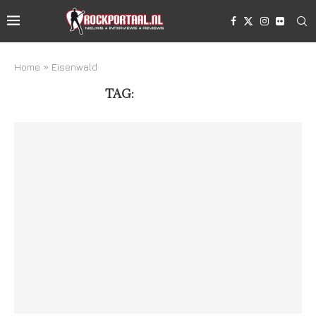
Home
»
Eisenwald
TAG:
EISENWALD