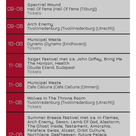
Spectral Wound
09-08
Hall Of Fame (Hall Of Fame (Tilburg))
Tickets
Arch Enemy
09-08
TivoliVredenburg (TivoliVredenburg (Utrecht))
Municipal Waste
10-08
Dynamo (Dynamo (Eindhoven))
Tickets
Sziget Festival met o.a. John Coffey, Bring Me
The Horizon, Health
11-08
Óbudai Eiland, Budapest
Tickets
Municipal Waste
11-08
Cafe Calluna (Cafe Calluna (Ommen))
Wolves In The Throne Room
11-08
TivoliVredenburg (TivoliVredenburg (Utrecht))
Tickets
Summer Breeze Festival met o.a. In Flames,
Arch Enemy, Saxon, Lamb Of God, Alestorm,
The Ghost Inside, Testament, Amorphis,
Paleface Swiss, Alcest, Orbit Culture,
12-08
Northlane, Deafheaven, Future Palace,