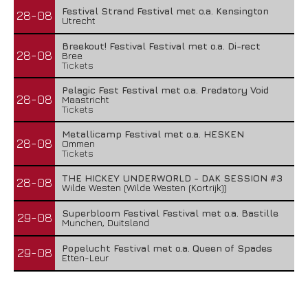
Festival Strand Festival met o.a. Kensington
28-08
Utrecht
Breekout! Festival Festival met o.a. Di-rect
28-08
Bree
Tickets
Pelagic Fest Festival met o.a. Predatory Void
28-08
Maastricht
Tickets
Metallicamp Festival met o.a. HESKEN
28-08
Ommen
Tickets
THE HICKEY UNDERWORLD - DAK SESSION #3
28-08
Wilde Westen (Wilde Westen (Kortrijk))
Superbloom Festival Festival met o.a. Bastille
29-08
Munchen, Duitsland
Popelucht Festival met o.a. Queen of Spades
29-08
Etten-Leur