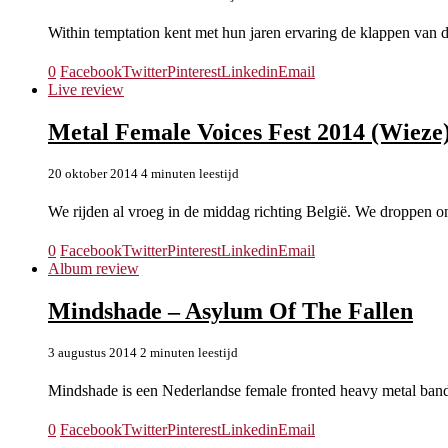
Within temptation kent met hun jaren ervaring de klappen van
0
Facebook
Twitter
Pinterest
Linkedin
Email
Live review
Metal Female Voices Fest 2014 (Wieze
20 oktober 2014
4 minuten leestijd
We rijden al vroeg in de middag richting België. We droppen o
0
Facebook
Twitter
Pinterest
Linkedin
Email
Album review
Mindshade – Asylum Of The Fallen
3 augustus 2014
2 minuten leestijd
Mindshade is een Nederlandse female fronted heavy metal band
0
Facebook
Twitter
Pinterest
Linkedin
Email