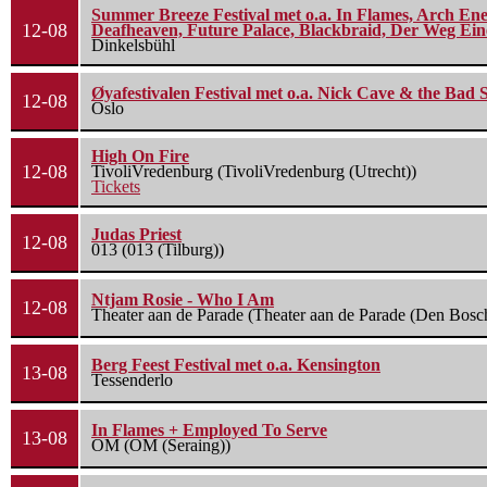
Summer Breeze Festival met o.a. In Flames, Arch Ene
12-08
Deafheaven, Future Palace, Blackbraid, Der Weg Eine
Dinkelsbühl
Øyafestivalen Festival met o.a. Nick Cave & the Bad 
12-08
Oslo
High On Fire
12-08
TivoliVredenburg (TivoliVredenburg (Utrecht))
Tickets
Judas Priest
12-08
013 (013 (Tilburg))
Ntjam Rosie - Who I Am
12-08
Theater aan de Parade (Theater aan de Parade (Den Bosc
Berg Feest Festival met o.a. Kensington
13-08
Tessenderlo
In Flames + Employed To Serve
13-08
OM (OM (Seraing))