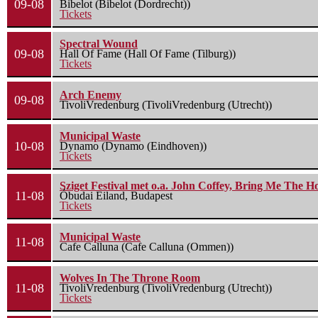
09-08
Bibelot (Bibelot (Dordrecht))
Tickets
Spectral Wound
09-08
Hall Of Fame (Hall Of Fame (Tilburg))
Tickets
Arch Enemy
09-08
TivoliVredenburg (TivoliVredenburg (Utrecht))
Municipal Waste
10-08
Dynamo (Dynamo (Eindhoven))
Tickets
Sziget Festival met o.a. John Coffey, Bring Me The H
11-08
Óbudai Eiland, Budapest
Tickets
Municipal Waste
11-08
Cafe Calluna (Cafe Calluna (Ommen))
Wolves In The Throne Room
11-08
TivoliVredenburg (TivoliVredenburg (Utrecht))
Tickets