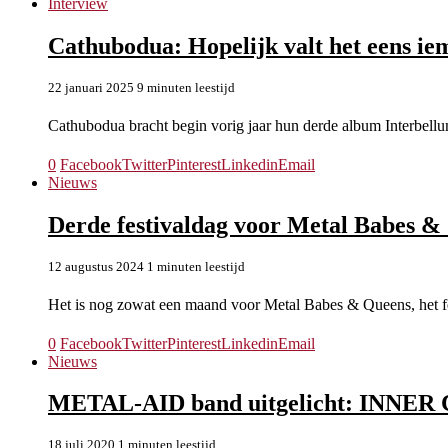
Interview
Cathubodua: Hopelijk valt het eens iem
22 januari 2025
9 minuten leestijd
Cathubodua bracht begin vorig jaar hun derde album Interbell
0
Facebook
Twitter
Pinterest
Linkedin
Email
Nieuws
Derde festivaldag voor Metal Babes &
12 augustus 2024
1 minuten leestijd
Het is nog zowat een maand voor Metal Babes & Queens, het f
0
Facebook
Twitter
Pinterest
Linkedin
Email
Nieuws
METAL-AID band uitgelicht: INNER
18 juli 2020
1 minuten leestijd