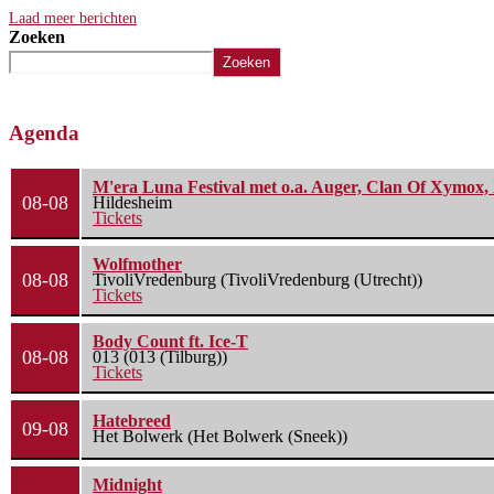
Laad meer berichten
Zoeken
Zoeken
Agenda
M'era Luna Festival met o.a. Auger, Clan Of Xymox, 
08-08
Hildesheim
Tickets
Wolfmother
08-08
TivoliVredenburg (TivoliVredenburg (Utrecht))
Tickets
Body Count ft. Ice-T
08-08
013 (013 (Tilburg))
Tickets
Hatebreed
09-08
Het Bolwerk (Het Bolwerk (Sneek))
Midnight