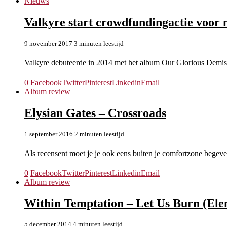
Nieuws
Valkyre start crowdfundingactie voor
9 november 2017
3 minuten leestijd
Valkyre debuteerde in 2014 met het album Our Glorious Demis
0
Facebook
Twitter
Pinterest
Linkedin
Email
Album review
Elysian Gates – Crossroads
1 september 2016
2 minuten leestijd
Als recensent moet je je ook eens buiten je comfortzone begev
0
Facebook
Twitter
Pinterest
Linkedin
Email
Album review
Within Temptation – Let Us Burn (Ele
5 december 2014
4 minuten leestijd