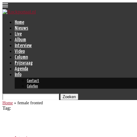
Home
Nieuws
Live
Album
Interview
Video
Column
Prijsvraag
Agenda
Info
Contact
Colofon
Zoeken
Home
»
female fronted
Tag:
female fronted