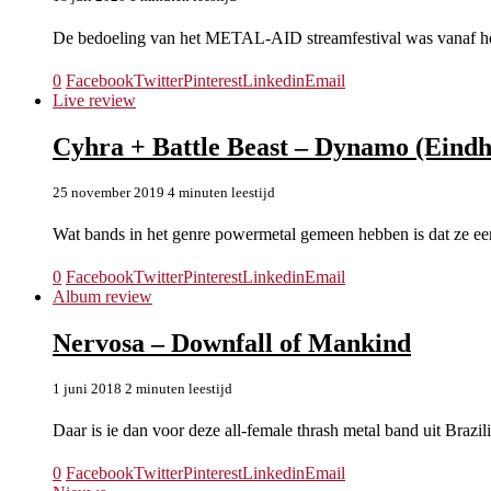
De bedoeling van het METAL-AID streamfestival was vanaf het
0
Facebook
Twitter
Pinterest
Linkedin
Email
Live review
Cyhra + Battle Beast – Dynamo (Eindh
25 november 2019
4 minuten leestijd
Wat bands in het genre powermetal gemeen hebben is dat ze een
0
Facebook
Twitter
Pinterest
Linkedin
Email
Album review
Nervosa – Downfall of Mankind
1 juni 2018
2 minuten leestijd
Daar is ie dan voor deze all-female thrash metal band uit Brazili
0
Facebook
Twitter
Pinterest
Linkedin
Email