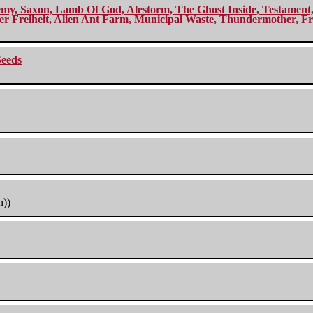
my, Saxon, Lamb Of God, Alestorm, The Ghost Inside, Testament, A
r Freiheit, Alien Ant Farm, Municipal Waste, Thundermother, Fro
Seeds
h))