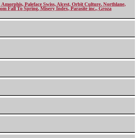
morphis, Paleface Swiss, Alcest, Orbit Culture, Northlane,
m Fall To Spring, Misery Index, Parasite inc., Groza