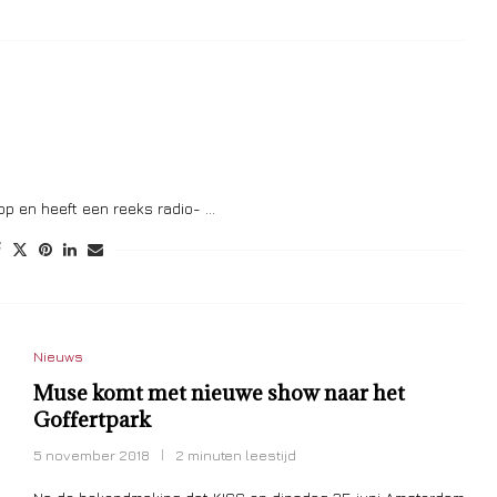
op en heeft een reeks radio- …
Nieuws
Muse komt met nieuwe show naar het
Goffertpark
5 november 2018
2 minuten leestijd