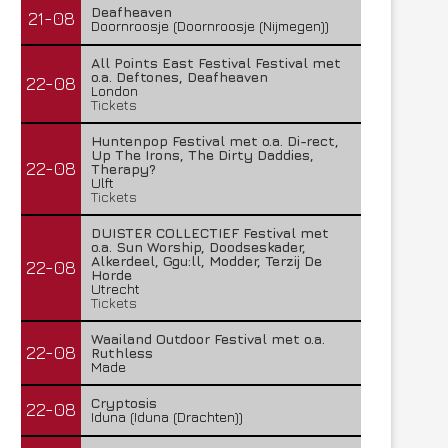
Deafheaven
21-08
Doornroosje (Doornroosje (Nijmegen))
All Points East Festival Festival met
o.a. Deftones, Deafheaven
22-08
London
Tickets
Huntenpop Festival met o.a. Di-rect,
Up The Irons, The Dirty Daddies,
22-08
Therapy?
Ulft
Tickets
DUISTER COLLECTIEF Festival met
o.a. Sun Worship, Doodseskader,
Alkerdeel, Ggu:ll, Modder, Terzij De
22-08
Horde
Utrecht
Tickets
Waailand Outdoor Festival met o.a.
22-08
Ruthless
Made
Cryptosis
22-08
Iduna (Iduna (Drachten))