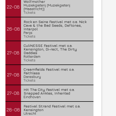
Wolfmother
Muziekgieterij (Muziekgieterij
22-08
(Maastricht))
Tickets
Rock en Seine Festival met o.a. Nick
Cave & the Bad Seeds, Deftones,
26-08
Interpol
Parijs
Tickets
CuliNESSE Festival met o.a.
Kensington, Di-rect, The Dirty
27-08
Daddies
Rotterdam
Tickets
Creamfields Festival met o.a.
Faithless
27-08
Daresbury
Tickets
Hit The City Festival met o.a.
27-08
Snapped Ankles, Inherited
Eindhoven
Festival Strand Festival met o.a.
28-08
Kensington
Utrecht