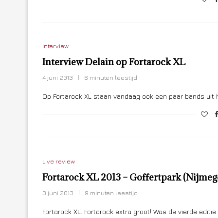
Interview
Interview Delain op Fortarock XL
4 juni 2013
6 minuten leestijd
Op Fortarock XL staan vandaag ook een paar bands uit 
Live review
Fortarock XL 2013 – Goffertpark (Nijme
3 juni 2013
9 minuten leestijd
Fortarock XL. Fortarock extra groot! Was de vierde editi