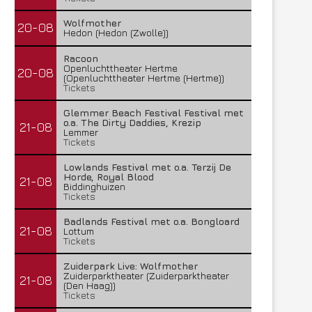
Wolfmother
20-08
Hedon (Hedon (Zwolle))
Racoon
Openluchttheater Hertme
20-08
(Openluchttheater Hertme (Hertme))
Tickets
Glemmer Beach Festival Festival met
o.a. The Dirty Daddies, Krezip
21-08
Lemmer
Tickets
Lowlands Festival met o.a. Terzij De
Horde, Royal Blood
21-08
Biddinghuizen
Tickets
Badlands Festival met o.a. Bongloard
21-08
Lottum
Tickets
Zuiderpark Live: Wolfmother
Zuiderparktheater (Zuiderparktheater
21-08
(Den Haag))
Tickets