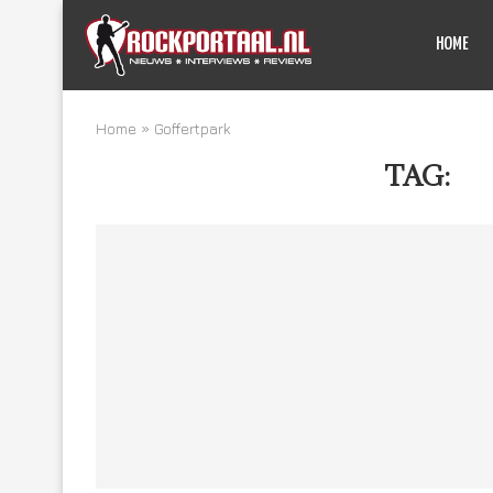
HOME
Home
»
Goffertpark
TAG:
G