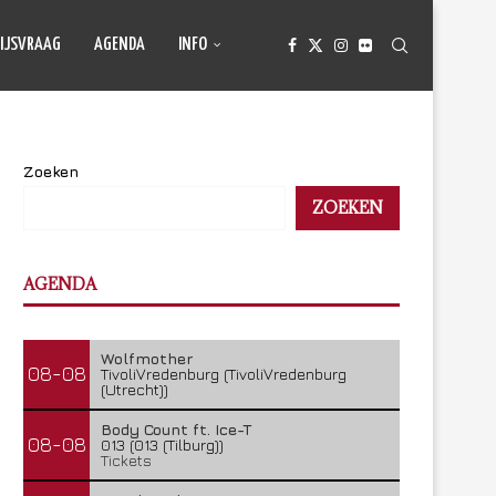
IJSVRAAG
AGENDA
INFO
Zoeken
ZOEKEN
AGENDA
Wolfmother
08-08
TivoliVredenburg (TivoliVredenburg
(Utrecht))
Body Count ft. Ice-T
08-08
013 (013 (Tilburg))
Tickets