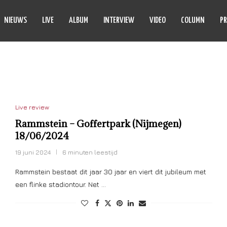
NIEUWS
LIVE
ALBUM
INTERVIEW
VIDEO
COLUMN
PR
OFFERTPARK
Live review
Rammstein – Goffertpark (Nijmegen)
18/06/2024
19 juni 2024
6 minuten leestijd
Rammstein bestaat dit jaar 30 jaar en viert dit jubileum met
een flinke stadiontour. Net …