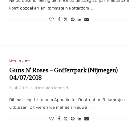
Na de bekendmaking dat KISS op dinsdag 25 juni Amsterdam
komt opzoeken en Rammstein Rotterdam …
Live review
Guns N' Roses – Goffertpark (Nijmegen)
04/07/2018
5 juli 2018
4 minuten leestijd
Dit jaar mag hit-album Appetite for Destruction 31 kaarsjes
uitblazen. Dit vieren we met een nieuwe …