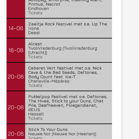
Primus, Necrot
Eindhoven
Tickets
Zeeltje Rock Festival met o.a. Up The
14-08
Irons
Deest
Alcest
TivoliVredenburg (TivoliVredenburg
18-08
(Utrecht))
Tickets
Cabaret Vert Festival met o.a. Nick
Cave & the Bad Seeds, Deftones,
20-08
Body Count feat. Ice-T
Charleville-Mézières
Tickets
Pukkelpop Festival met o.a. Deftones,
The Hives, Stick to your Guns, Chat
Pile, Deafheaven, Ploegendienst,
20-08
dEUS
Hasselt
Tickets
Stick To Your Guns
20-08
Nieuwe Nor (Nieuwe Nor (Heerlen))
Tickets