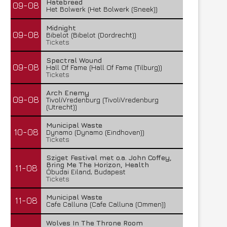
Hatebreed
09-08
Het Bolwerk (Het Bolwerk (Sneek))
Midnight
09-08
Bibelot (Bibelot (Dordrecht))
Tickets
Spectral Wound
09-08
Hall Of Fame (Hall Of Fame (Tilburg))
Tickets
Arch Enemy
09-08
TivoliVredenburg (TivoliVredenburg
(Utrecht))
Municipal Waste
10-08
Dynamo (Dynamo (Eindhoven))
Tickets
Sziget Festival met o.a. John Coffey,
Bring Me The Horizon, Health
11-08
Óbudai Eiland, Budapest
Tickets
Municipal Waste
11-08
Cafe Calluna (Cafe Calluna (Ommen))
Wolves In The Throne Room