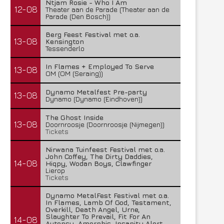
Ntjam Rosie - Who I Am
12-08
Theater aan de Parade (Theater aan de
Parade (Den Bosch))
Berg Feest Festival met o.a.
13-08
Kensington
Tessenderlo
In Flames + Employed To Serve
13-08
OM (OM (Seraing))
Dynamo Metalfest Pre-party
13-08
Dynamo (Dynamo (Eindhoven))
The Ghost Inside
13-08
Doornroosje (Doornroosje (Nijmegen))
Tickets
Nirwana Tuinfeest Festival met o.a.
John Coffey, The Dirty Daddies,
14-08
Hiqpy, Wodan Boys, Clawfinger
Lierop
Tickets
Dynamo MetalFest Festival met o.a.
In Flames, Lamb Of God, Testament,
Overkill, Death Angel, Urne,
Slaughter To Prevail, Fit For An
14-08
Autopsy, Amorphis, Insanity Alert,