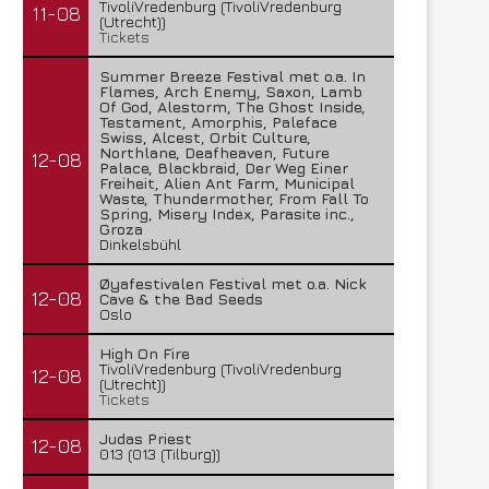
TivoliVredenburg (TivoliVredenburg
11-08
(Utrecht))
Tickets
Summer Breeze Festival met o.a. In
Flames, Arch Enemy, Saxon, Lamb
Of God, Alestorm, The Ghost Inside,
Testament, Amorphis, Paleface
Swiss, Alcest, Orbit Culture,
Northlane, Deafheaven, Future
12-08
Palace, Blackbraid, Der Weg Einer
Freiheit, Alien Ant Farm, Municipal
Waste, Thundermother, From Fall To
Spring, Misery Index, Parasite inc.,
Groza
Dinkelsbühl
Øyafestivalen Festival met o.a. Nick
12-08
Cave & the Bad Seeds
Oslo
High On Fire
TivoliVredenburg (TivoliVredenburg
12-08
(Utrecht))
Tickets
Judas Priest
12-08
013 (013 (Tilburg))