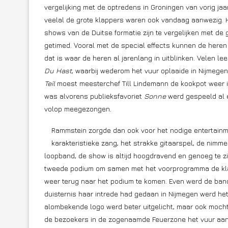
vergelijking met de optredens in Groningen van vorig j
veelal de grote klappers waren ook vandaag aanwezig. H
shows van de Duitse formatie zijn te vergelijken met de
getimed. Vooral met de special effects kunnen de heren
dat is waar de heren al jarenlang in uitblinken. Velen
Du Hast
, waarbij wederom het vuur oplaaide in Nijmegen
Teil
moest meesterchef Till Lindemann de kookpot weer in 
was alvorens publieksfavoriet
Sonne
werd gespeeld al e
volop meegezongen.
Rammstein zorgde dan ook voor het nodige entertain
karakteristieke zang, het strakke gitaarspel, de nimm
loopband, de show is altijd hoogdravend en genoeg te z
tweede podium om samen met het voorprogramma de kl
weer terug naar het podium te komen. Even werd de ban
duisternis haar intrede had gedaan in Nijmegen werd het
alombekende logo werd beter uitgelicht, maar ook mocht
de bezoekers in de zogenaamde Feuerzone het vuur aa