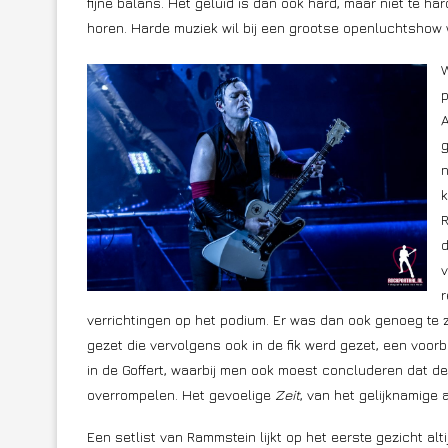
fijne balans. Het geluid is dan ook hard, maar niet te h
horen. Harde muziek wil bij een grootse openluchtshow 
W
p
A
g
n
k
R
d
v
r
verrichtingen op het podium. Er was dan ook genoeg te z
gezet die vervolgens ook in de fik werd gezet, een voo
in de Goffert, waarbij men ook moest concluderen dat de m
overrompelen. Het gevoelige
Zeit
, van het gelijknamige
Een setlist van Rammstein lijkt op het eerste gezicht alti