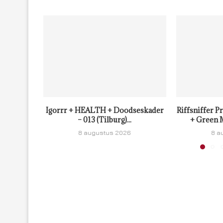
Igorrr + HEALTH + Doodseskader
Riffsniffer P
– 013 (Tilburg)...
+ Green M
8 augustus 2026
8 a