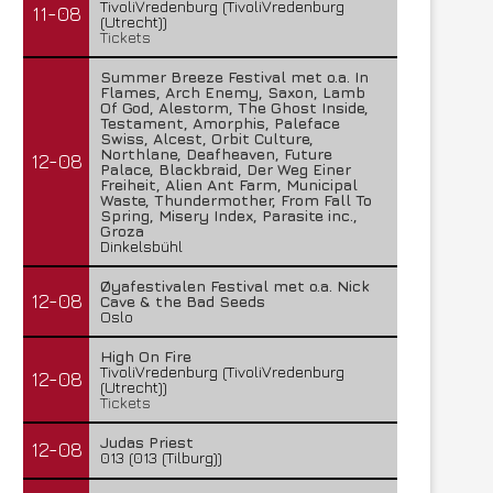
TivoliVredenburg (TivoliVredenburg
11-08
(Utrecht))
Tickets
Summer Breeze Festival met o.a. In
Flames, Arch Enemy, Saxon, Lamb
Of God, Alestorm, The Ghost Inside,
Testament, Amorphis, Paleface
Swiss, Alcest, Orbit Culture,
Northlane, Deafheaven, Future
12-08
Palace, Blackbraid, Der Weg Einer
Freiheit, Alien Ant Farm, Municipal
Waste, Thundermother, From Fall To
Spring, Misery Index, Parasite inc.,
Groza
Dinkelsbühl
Øyafestivalen Festival met o.a. Nick
12-08
Cave & the Bad Seeds
Oslo
High On Fire
TivoliVredenburg (TivoliVredenburg
12-08
(Utrecht))
Tickets
Judas Priest
12-08
013 (013 (Tilburg))