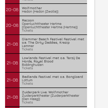
Wolfmother
20-08
Hedon (Hedon (Zwolle))
Racoon
Openluchttheater Hertme
20-08
(Openluchttheater Hertme (Hertme))
Tickets
Glemmer Beach Festival Festival met
o.a. The Dirty Daddies, Krezip
21-08
Lemmer
Tickets
Lowlands Festival met o.a. Terzij De
Horde, Royal Blood
21-08
Biddinghuizen
Tickets
Badlands Festival met o.a. Bongloard
21-08
Lottum
Tickets
Zuiderpark Live: Wolfmother
Zuiderparktheater (Zuiderparktheater
21-08
(Den Haag))
Tickets