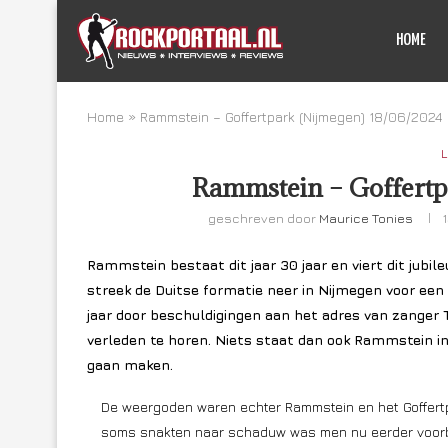
HOME
Home
»
Rammstein – Goffertpark (Nijmegen) 18/06/2024
L
Rammstein – Goffertp
geschreven door
Maurice Tonies
Rammstein bestaat dit jaar 30 jaar en viert dit jubil
streek de Duitse formatie neer in Nijmegen voor ee
jaar door beschuldigingen aan het adres van zanger T
verleden te horen. Niets staat dan ook Rammstein in
gaan maken.
De weergoden waren echter Rammstein en het Goffertp
soms snakten naar schaduw was men nu eerder voorber