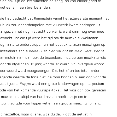
ard en ook zijn de instrumenten en zang los van elkaar goed te
wel eens in een brei belanden.
ie had gedacht dat Rammstein vanaf het allereerste moment het
ubliek zou onderdompelen met vuurwerk kwam bedrogen uit.
angezien het nog niet echt donker is werd daar nog even mee
ewacht. Tot die tijd werd het tijd om de muzikale kwaliteiten
ogmaals te onderstrepen en het publiek te laten meezingen op
lassiekers zoals
Keine Lust, Sehnsucht
en
Mein Herz Brennt
.
ammstein nam dan ook de bezoekers mee op een muzikale reis
oor de afgelopen 30 jaar, waarbij er overal vol overgave woord
oor woord werd meegezongen. Dat het af en toe iets harder
egende deerde de fans niet, de fans hadden alleen oog voor de
ien, tijdens
Puppe
werd een grote kinderwagen op het podium
rbode van het komende vuurspektakel. Het was dan ook genieten
uziek niet altijd van hard niveau hoeft te zijn om te
 album, zorgde voor kippenvel en een groots meezingmoment.
jd hetzelfde, maar al snel was duidelijk dat de setlist in