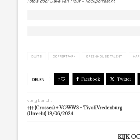
Foto’s door Dave van Hout – Rockportaal.nl
DUITS
GOFFERTPARK
GREENHOUSE TALENT
HAR
Facebook
Twitter
1
DELEN
vorig bericht
††† (Crosses) + VOWWS – TivoliVredenburg
(Utrecht) 18/06/2024
KIJK O