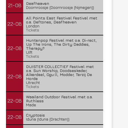
Deafheaven
21-08
Doornroosje (Doornroosje (Nijmegen))
All Points East Festival Festival met
o.a. Deftones, Deafheaven
22-08
London
Tickets
Huntenpop Festival met o.a. Di-rect,
Up The Irons, The Dirty Daddies,
22-08
Therapy?
Ulft
Tickets
Misery Index – Elpee (Deinze,
Phil Campbell’s Bastard S
DUISTER COLLECTIEF Festival met
België) 04/08/2026
Pul (Uden)...
o.a. Sun Worship, Doodseskader,
Alkerdeel, Ggu:ll, Modder, Terzij De
22-08
6 augustus 2026
6 augustus 2026
Horde
Utrecht
Tickets
Waailand Outdoor Festival met o.a.
22-08
Ruthless
Made
Cryptosis
22-08
Iduna (Iduna (Drachten))