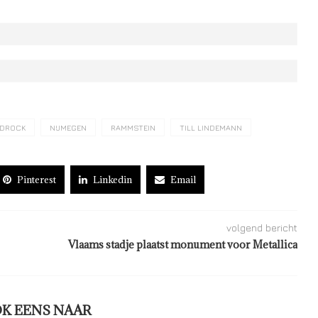
DROCK
NIJMEGEN
RAMMSTEIN
TILL LINDEMANN
Pinterest
Linkedin
Email
volgend bericht
Vlaams stadje plaatst monument voor Metallica
OK EENS NAAR