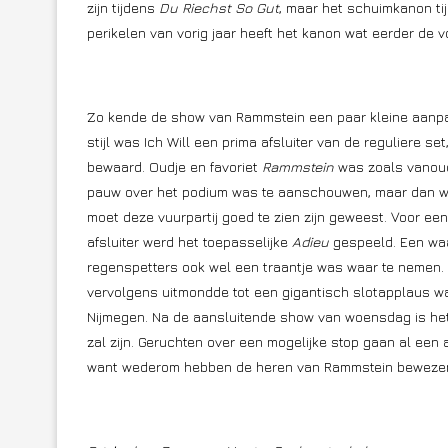
zijn tijdens
Du Riechst So Gut
, maar het schuimkanon t
perikelen van vorig jaar heeft het kanon wat eerder de
Zo kende de show van Rammstein een paar kleine aanpa
stijl was Ich Will een prima afsluiter van de reguliere s
bewaard. Oudje en favoriet
Rammstein
was zoals vanouds
pauw over het podium was te aanschouwen, maar dan war
moet deze vuurpartij goed te zien zijn geweest. Voor ee
afsluiter werd het toepasselijke
Adieu
gespeeld. Een waa
regenspetters ook wel een traantje was waar te nemen.
vervolgens uitmondde tot een gigantisch slotapplaus wa
Nijmegen. Na de aansluitende show van woensdag is het 
zal zijn. Geruchten over een mogelijke stop gaan al een 
want wederom hebben de heren van Rammstein bewezen un