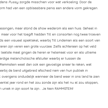
ijdens
Pussy
zorgde misschien voor wat verkoeling. Door de
 vorm had van een opblaasbare penis een andere vorm gekregen.
ssingen, maar stond de show wederom als een huis. Geheel in
et, maar voor het toegift hadden Till en consorten nog twee troeven
 een visueel spektakel, waarbij Till Lindeman als een soort van
en zijn veren een grote vuurzee. Zelfs achteraan op het veld
n laatste maal gingen de heren er helemaal voor en als ultieme
rdige melancholische afsluiter waarbij er tussen de
 Rammstein weet dan ook een gevoelige snaar te raken, wat
arbij de band uitgebreid afscheid nam van hun publiek in
overigens onduidelijk wanneer de band weer in ons land te zien
aantal jaar rond en het zou zonde zijn als het nu al zou stoppen,
iek in zijn soort te zijn… Ja Nein RAMMSTEIN!