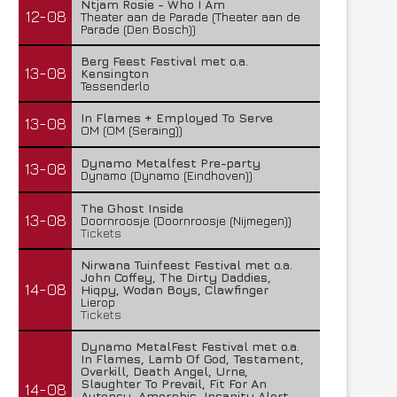
Ntjam Rosie - Who I Am
12-08
Theater aan de Parade (Theater aan de
Parade (Den Bosch))
Berg Feest Festival met o.a.
13-08
Kensington
Tessenderlo
In Flames + Employed To Serve
13-08
OM (OM (Seraing))
Dynamo Metalfest Pre-party
13-08
Dynamo (Dynamo (Eindhoven))
The Ghost Inside
13-08
Doornroosje (Doornroosje (Nijmegen))
Tickets
Nirwana Tuinfeest Festival met o.a.
John Coffey, The Dirty Daddies,
14-08
Hiqpy, Wodan Boys, Clawfinger
Lierop
Tickets
Dynamo MetalFest Festival met o.a.
In Flames, Lamb Of God, Testament,
Overkill, Death Angel, Urne,
Slaughter To Prevail, Fit For An
14-08
Autopsy, Amorphis, Insanity Alert,