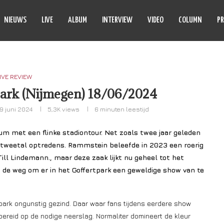
NIEUWS
LIVE
ALBUM
INTERVIEW
VIDEO
COLUMN
PR
IVE REVIEW
ark (Nijmegen) 18/06/2024
19 juni 2024
5,3K
views
6 minuten leestijd
eum met een flinke stadiontour. Net zoals twee jaar geleden
n tweetal optredens. Rammstein beleefde in 2023 een roerig
ill Lindemann., maar deze zaak lijkt nu geheel tot het
 de weg om er in het Goffertpark een geweldige show van te
ark ongunstig gezind. Daar waar fans tijdens eerdere show
eid op de nodige neerslag. Normaliter domineert de kleur