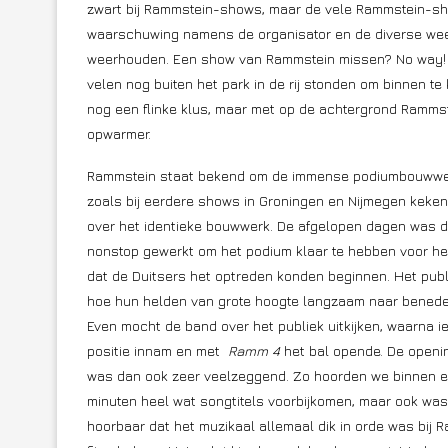
zwart bij Rammstein-shows, maar de vele Rammstein-shi
waarschuwing namens de organisator en de diverse weerp
weerhouden. Een show van Rammstein missen? No way! 
velen nog buiten het park in de rij stonden om binnen 
nog een flinke klus, maar met op de achtergrond Ramm
opwarmer.
Rammstein staat bekend om de immense podiumbouwwe
zoals bij eerdere shows in Groningen en Nijmegen keken 
over het identieke bouwwerk. De afgelopen dagen was 
nonstop gewerkt om het podium klaar te hebben voor h
dat de Duitsers het optreden konden beginnen. Het publ
hoe hun helden van grote hoogte langzaam naar benede
Even mocht de band over het publiek uitkijken, waarna i
positie innam en met
Ramm 4
het bal opende. De openi
was dan ook zeer veelzeggend. Zo hoorden we binnen 
minuten heel wat songtitels voorbijkomen, maar ook wa
hoorbaar dat het muzikaal allemaal dik in orde was bij 