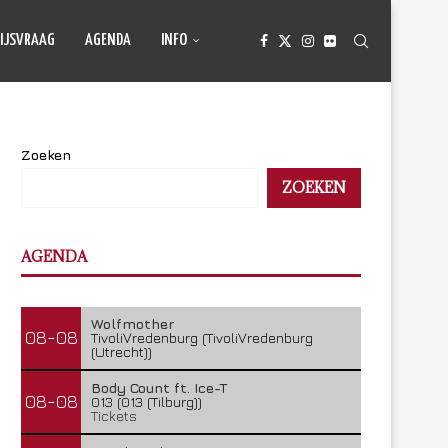
IJSVRAAG
AGENDA
INFO
Zoeken
ZOEKEN
AGENDA
Wolfmother
08-08
TivoliVredenburg (TivoliVredenburg
(Utrecht))
Body Count ft. Ice-T
08-08
013 (013 (Tilburg))
Tickets