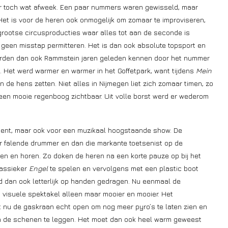
aar toch wat afweek. Een paar nummers waren gewisseld, maar
et is voor de heren ook onmogelijk om zomaar te improviseren,
 grootse circusproducties waar alles tot aan de seconde is
 geen misstap permitteren. Het is dan ook absolute topsport en
 leerden dan ook Rammstein jaren geleden kennen door het nummer
. Het werd warmer en warmer in het Goffetpark, want tijdens
Mein
de hens zetten. Niet alles in Nijmegen liet zich zomaar timen, zo
en mooie regenboog zichtbaar. Uit volle borst werd er wederom
ment, maar ook voor een muzikaal hoogstaande show. De
er falende drummer en dan die markante toetsenist op de
ien en horen. Zo doken de heren na een korte pauze op bij het
assieker
Engel
te spelen en vervolgens met een plastic boot
d dan ook letterlijk op handen gedragen. Nu eenmaal de
 visuele spektakel alleen maar mooier en mooier. Het
 nu de gaskraan echt open om nog meer pyro’s te laten zien en
n de schenen te leggen. Het moet dan ook heel warm geweest