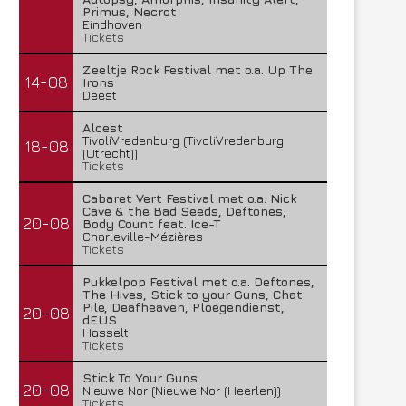
Primus, Necrot
Eindhoven
Tickets
Zeeltje Rock Festival met o.a. Up The
14-08
Irons
Deest
Alcest
TivoliVredenburg (TivoliVredenburg
18-08
(Utrecht))
Tickets
Cabaret Vert Festival met o.a. Nick
Cave & the Bad Seeds, Deftones,
20-08
Body Count feat. Ice-T
Charleville-Mézières
Tickets
Pukkelpop Festival met o.a. Deftones,
The Hives, Stick to your Guns, Chat
Pile, Deafheaven, Ploegendienst,
20-08
dEUS
Hasselt
Tickets
Stick To Your Guns
20-08
Nieuwe Nor (Nieuwe Nor (Heerlen))
Tickets