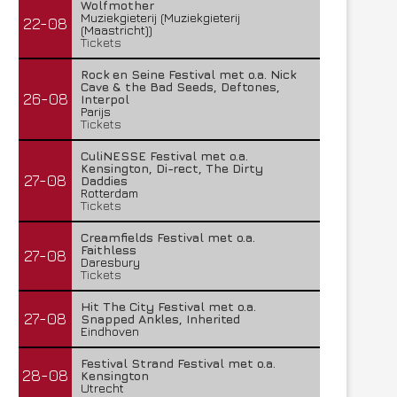
Wolfmother
Muziekgieterij (Muziekgieterij
22-08
(Maastricht))
Tickets
Rock en Seine Festival met o.a. Nick
Cave & the Bad Seeds, Deftones,
26-08
Interpol
Parijs
Tickets
CuliNESSE Festival met o.a.
Kensington, Di-rect, The Dirty
27-08
Daddies
Rotterdam
Tickets
Creamfields Festival met o.a.
Faithless
27-08
Daresbury
Tickets
Hit The City Festival met o.a.
27-08
Snapped Ankles, Inherited
Eindhoven
Festival Strand Festival met o.a.
28-08
Kensington
Utrecht