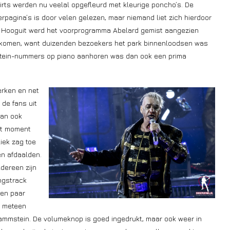
rts werden nu veelal opgefleurd met kleurige poncho’s. De
agina’s is door velen gelezen, maar niemand liet zich hierdoor
Hooguit werd het voorprogramma Abelard gemist aangezien
te komen, want duizenden bezoekers het park binnenloodsen was
stein-nummers op piano aanhoren was dan ook een prima
rken en net
de fans uit
dan ook
et moment
iek zag toe
n afdaalden.
edereen zijn
ngstrack
een paar
s meteen
Rammstein. De volumeknop is goed ingedrukt, maar ook weer in