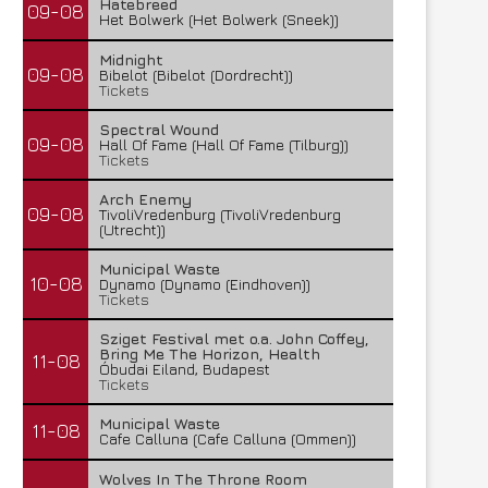
Hatebreed
09-08
Het Bolwerk (Het Bolwerk (Sneek))
Midnight
09-08
Bibelot (Bibelot (Dordrecht))
Tickets
Spectral Wound
09-08
Hall Of Fame (Hall Of Fame (Tilburg))
Tickets
Arch Enemy
09-08
TivoliVredenburg (TivoliVredenburg
(Utrecht))
Municipal Waste
10-08
Dynamo (Dynamo (Eindhoven))
Tickets
Sziget Festival met o.a. John Coffey,
Bring Me The Horizon, Health
11-08
Óbudai Eiland, Budapest
Tickets
Municipal Waste
11-08
Cafe Calluna (Cafe Calluna (Ommen))
Wolves In The Throne Room