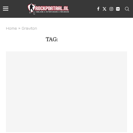
Home
»
Graviton
TAG:
GRAVITON