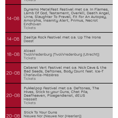
Dynamo MetalFest Festival met o.a. In Flames,
Lamb Of God, Testament, Overkill, Death Angel,
Urne, Slaughter To Prevail, Fit For An Autopsy,
14-08
Amorphis, Insanity Alert, Primus, Necrot
Eindhoven
Tickets
Zeeltje Rock Festival met o.a. Up The Irons
14-08
Deest
Alcest
18-08
TivoliVredenburg (TivoliVredenburg (Utrecht))
Tickets
Cabaret Vert Festival met o.a. Nick Cave & the
Bad Seeds, Deftones, Body Count feat. Ice-T
20-08
Charleville-Mézières
Tickets
Pukkelpop Festival met o.a. Deftones, The
Hives, Stick to your Guns, Chat Pile,
20-08
Deafheaven, Ploegendienst, dEUS
Hasselt
Tickets
Stick To Your Guns
20-08
Nieuwe Nor (Nieuwe Nor (Heerlen))