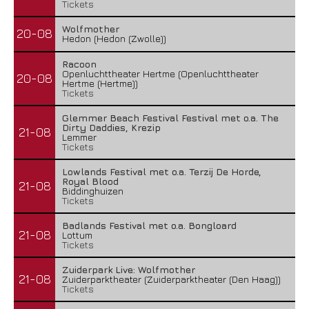
Tickets
Wolfmother
20-08
Hedon (Hedon (Zwolle))
Racoon
Openluchttheater Hertme (Openluchttheater
20-08
Hertme (Hertme))
Tickets
Glemmer Beach Festival Festival met o.a. The
Dirty Daddies, Krezip
21-08
Lemmer
Tickets
Lowlands Festival met o.a. Terzij De Horde,
Royal Blood
21-08
Biddinghuizen
Tickets
Badlands Festival met o.a. Bongloard
21-08
Lottum
Tickets
Zuiderpark Live: Wolfmother
21-08
Zuiderparktheater (Zuiderparktheater (Den Haag))
Tickets