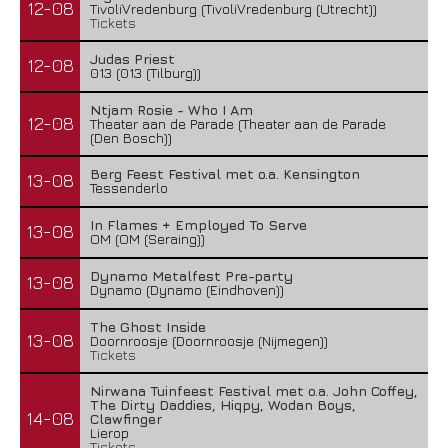
12-08
TivoliVredenburg (TivoliVredenburg (Utrecht))
Tickets
Judas Priest
12-08
013 (013 (Tilburg))
Ntjam Rosie - Who I Am
12-08
Theater aan de Parade (Theater aan de Parade
(Den Bosch))
Berg Feest Festival met o.a. Kensington
13-08
Tessenderlo
In Flames + Employed To Serve
13-08
OM (OM (Seraing))
Dynamo Metalfest Pre-party
13-08
Dynamo (Dynamo (Eindhoven))
The Ghost Inside
13-08
Doornroosje (Doornroosje (Nijmegen))
Tickets
Nirwana Tuinfeest Festival met o.a. John Coffey,
The Dirty Daddies, Hiqpy, Wodan Boys,
14-08
Clawfinger
Lierop
Tickets