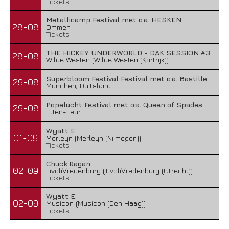
Tickets
Metallicamp Festival met o.a. HESKEN
28-08
Ommen
Tickets
THE HICKEY UNDERWORLD - DAK SESSION #3
28-08
Wilde Westen (Wilde Westen (Kortrijk))
Superbloom Festival Festival met o.a. Bastille
29-08
Munchen, Duitsland
Popelucht Festival met o.a. Queen of Spades
29-08
Etten-Leur
Wyatt E.
01-09
Merleyn (Merleyn (Nijmegen))
Tickets
Chuck Ragan
02-09
TivoliVredenburg (TivoliVredenburg (Utrecht))
Tickets
Wyatt E.
02-09
Musicon (Musicon (Den Haag))
Tickets