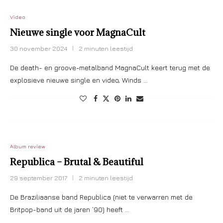
Video
Nieuwe single voor MagnaCult
30 november 2024
2 minuten leestijd
De death- en groove-metalband MagnaCult keert terug met de
explosieve nieuwe single en video, Winds …
Album review
Republica – Brutal & Beautiful
29 september 2017
2 minuten leestijd
De Braziliaanse band Republica (niet te verwarren met de
Britpop-band uit de jaren ’90) heeft …