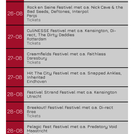
Rock en Seine Festival met o.a. Nick Cave & the
Bad Seeds, Deftones, Interpol
26-08
Parijs
Tickets
CuliNESSE Festival met o.a. Kensington, Di-
rect, The Dirty Daddies
27-08
Rotterdam
Tickets
Creamfields Festival met o.a. Faithless
27-08
Daresbury
Tickets
Hit The City Festival met o.a. Snapped Ankles,
27-08
Inherited
Eindhoven
Festival Strand Festival met o.a. Kensington
28-08
Utrecht
Breekout! Festival Festival met o.a. Di-rect
28-08
Bree
Tickets
Pelagic Fest Festival met o.a. Predatory Void
28-08
Maastricht