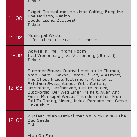
Tickets
Sziget Festival met o.a. John Coffey, Bring Me
The Horizon, Health
11-08
Óbudai Eiland, Budapest
Tickets
Municipal Waste
11-08
Cafe Calluna (Cafe Calluna (Ommen))
Wolves In The Throne Room
11-08
TivoliVredenburg (TivoliVredenburg (Utrecht))
Tickets
Summer Breeze Festival met o.a. In Flames,
Arch Enemy, Saxon, Lamb Of God, Alestorm,
The Ghost Inside, Testament, Amorphis,
Paleface Swiss, Alcest, Orbit Culture,
12-08
Northlane, Deafheaven, Future Palace,
Blackbraid, Der Weg Einer Freiheit, Alien Ant
Farm, Municipal Waste, Thundermother, From
Fall To Spring, Misery Index, Parasite inc., Groza
Dinkelsbühl
Øyafestivalen Festival met o.a. Nick Cave & the
12-08
Bad Seeds
Oslo
High On Fire