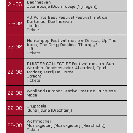
Deafheaven
21-08
Doornroosje (Doornroosje (Nijmegen))
All Points East Festival Festival met o.a.
Deftones, Deafheaven
22-08
London
Tickets
Huntenpop Festival met o.a. Di-rect, Up The
Irons, The Dirty Daddies, Therapy?
22-08
Ulft
Tickets
DUISTER COLLECTIEF Festival met o.a. Sun
Worship, Doodseskader, Alkerdeel, Ggu:ll,
22-08
Modder, Terzij De Horde
Utrecht
Tickets
Waailand Outdoor Festival met o.a. Ruthless
22-08
Made
Cryptosis
22-08
Iduna (Iduna (Drachten))
Wolfmother
22-08
Muziekgieterij (Muziekgieterij (Maastricht))
Tickets