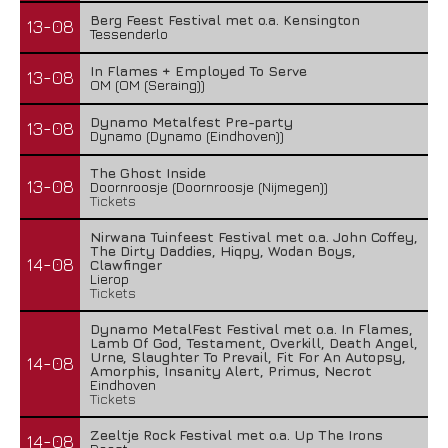
Berg Feest Festival met o.a. Kensington
13-08
Tessenderlo
In Flames + Employed To Serve
13-08
OM (OM (Seraing))
Dynamo Metalfest Pre-party
13-08
Dynamo (Dynamo (Eindhoven))
The Ghost Inside
13-08
Doornroosje (Doornroosje (Nijmegen))
Tickets
Nirwana Tuinfeest Festival met o.a. John Coffey,
The Dirty Daddies, Hiqpy, Wodan Boys,
14-08
Clawfinger
Lierop
Tickets
Dynamo MetalFest Festival met o.a. In Flames,
Lamb Of God, Testament, Overkill, Death Angel,
Urne, Slaughter To Prevail, Fit For An Autopsy,
14-08
Amorphis, Insanity Alert, Primus, Necrot
Eindhoven
Tickets
Zeeltje Rock Festival met o.a. Up The Irons
14-08