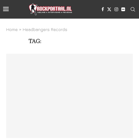
Home
»
Headbangers Records
TAG:
HEADBANGERS RECORDS