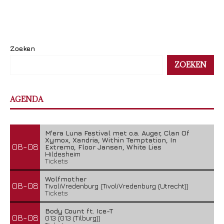
Zoeken
ZOEKEN
AGENDA
M'era Luna Festival met o.a. Auger, Clan Of
Xymox, Xandria, Within Temptation, In
08-08
Extremo, Floor Jansen, White Lies
Hildesheim
Tickets
Wolfmother
08-08
TivoliVredenburg (TivoliVredenburg (Utrecht))
Tickets
Body Count ft. Ice-T
08-08
013 (013 (Tilburg))