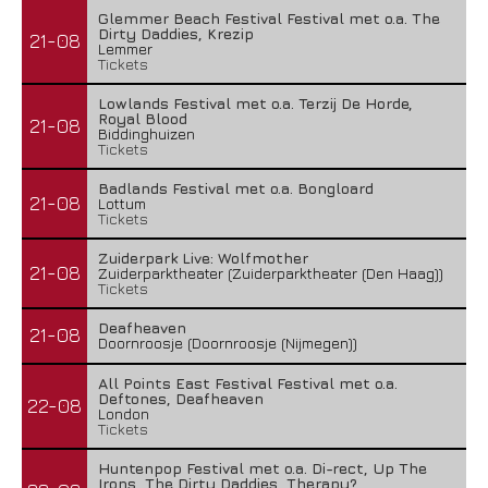
Glemmer Beach Festival Festival met o.a. The
Dirty Daddies, Krezip
21-08
Lemmer
Tickets
Lowlands Festival met o.a. Terzij De Horde,
Royal Blood
21-08
Biddinghuizen
Tickets
Badlands Festival met o.a. Bongloard
21-08
Lottum
Tickets
Zuiderpark Live: Wolfmother
21-08
Zuiderparktheater (Zuiderparktheater (Den Haag))
Tickets
Deafheaven
21-08
Doornroosje (Doornroosje (Nijmegen))
All Points East Festival Festival met o.a.
Deftones, Deafheaven
22-08
London
Tickets
Huntenpop Festival met o.a. Di-rect, Up The
Irons, The Dirty Daddies, Therapy?