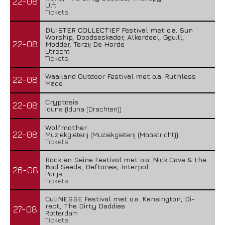
22-08
Ulft
Tickets
DUISTER COLLECTIEF Festival met o.a. Sun
Worship, Doodseskader, Alkerdeel, Ggu:ll,
22-08
Modder, Terzij De Horde
Utrecht
Tickets
Waailand Outdoor Festival met o.a. Ruthless
22-08
Made
Cryptosis
22-08
Iduna (Iduna (Drachten))
Wolfmother
22-08
Muziekgieterij (Muziekgieterij (Maastricht))
Tickets
Rock en Seine Festival met o.a. Nick Cave & the
Bad Seeds, Deftones, Interpol
26-08
Parijs
Tickets
CuliNESSE Festival met o.a. Kensington, Di-
rect, The Dirty Daddies
27-08
Rotterdam
Tickets