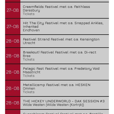
Creamfields Festival met o.a. Faithless
27-08
Daresbury
Tickets
Hit The City Festival met o.a. Snapped Ankles,
27-08
Inherited
Eindhoven
Festival Strand Festival met o.a. Kensington
28-08
Utrecht
Breekout! Festival Festival met o.a. Di-rect
28-08
Bree
Tickets
Pelagic Fest Festival met o.a. Predatory Void
28-08
Maastricht
Tickets
Metallicamp Festival met o.a. HESKEN
28-08
Ommen
Tickets
THE HICKEY UNDERWORLD - DAK SESSION #3
28-08
Wilde Westen (Wilde Westen (Kortrijk))
Superbloom Festival Festival met o.a. Bastille