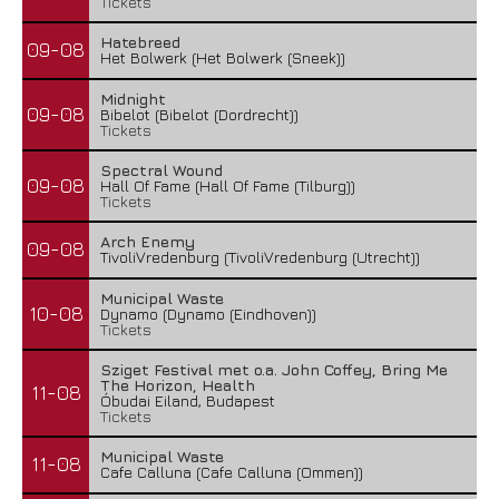
Tickets
Hatebreed
09-08
Het Bolwerk (Het Bolwerk (Sneek))
Midnight
09-08
Bibelot (Bibelot (Dordrecht))
Tickets
Spectral Wound
09-08
Hall Of Fame (Hall Of Fame (Tilburg))
Tickets
Arch Enemy
09-08
TivoliVredenburg (TivoliVredenburg (Utrecht))
Municipal Waste
10-08
Dynamo (Dynamo (Eindhoven))
Tickets
Sziget Festival met o.a. John Coffey, Bring Me
The Horizon, Health
11-08
Óbudai Eiland, Budapest
Tickets
Municipal Waste
11-08
Cafe Calluna (Cafe Calluna (Ommen))