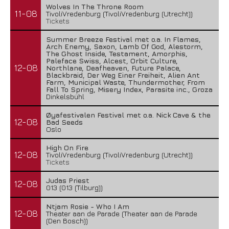
Wolves In The Throne Room
11-08
TivoliVredenburg (TivoliVredenburg (Utrecht))
Tickets
Summer Breeze Festival met o.a. In Flames,
Arch Enemy, Saxon, Lamb Of God, Alestorm,
The Ghost Inside, Testament, Amorphis,
Paleface Swiss, Alcest, Orbit Culture,
12-08
Northlane, Deafheaven, Future Palace,
Blackbraid, Der Weg Einer Freiheit, Alien Ant
Farm, Municipal Waste, Thundermother, From
Fall To Spring, Misery Index, Parasite inc., Groza
Dinkelsbühl
Øyafestivalen Festival met o.a. Nick Cave & the
12-08
Bad Seeds
Oslo
High On Fire
12-08
TivoliVredenburg (TivoliVredenburg (Utrecht))
Tickets
Judas Priest
12-08
013 (013 (Tilburg))
Ntjam Rosie - Who I Am
12-08
Theater aan de Parade (Theater aan de Parade
(Den Bosch))