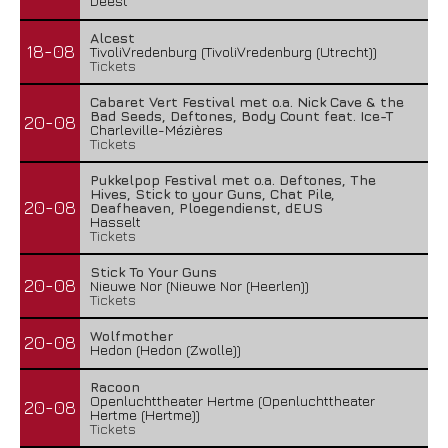
Deest
Alcest
18-08
TivoliVredenburg (TivoliVredenburg (Utrecht))
Tickets
Cabaret Vert Festival met o.a. Nick Cave & the
Bad Seeds, Deftones, Body Count feat. Ice-T
20-08
Charleville-Mézières
Tickets
Pukkelpop Festival met o.a. Deftones, The
Hives, Stick to your Guns, Chat Pile,
20-08
Deafheaven, Ploegendienst, dEUS
Hasselt
Tickets
Stick To Your Guns
20-08
Nieuwe Nor (Nieuwe Nor (Heerlen))
Tickets
Wolfmother
20-08
Hedon (Hedon (Zwolle))
Racoon
Openluchttheater Hertme (Openluchttheater
20-08
Hertme (Hertme))
Tickets