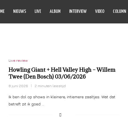
OME
NIEUWS
LIVE
ALBUM
INTERVIEW
VIDEO
COLUMN
 VALLEY HIGH
Live review
Howling Giant + Hell Valley High – Willem
Twee (Den Bosch) 03/06/2026
8 juni 2026
2 minuten leestijd
Ik ben dol op shows in kleinere, intiemere zaaltjes. Wat dat
betreft zit ik goed …