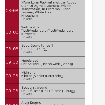
M'era Luna Festival met o.a. Auger,
Clan Of Xymox, Xandria, Within
Temptation, In Extremo, Floor
08-08
Jansen, White Lies
Hildesheim
Tickets
Wolfmother
TivoliVredenburg (TivoliVredenburg
08-08
(Utrecht))
Tickets
Body Count ft. Ice-T
08-08
013 (013 (Tilburg))
Tickets
Hatebreed
09-08
Het Bolwerk (Het Bolwerk (Sneek))
Midnight
09-08
Bibelot (Bibelot (Dordrecht))
Tickets
Spectral Wound
09-08
Hall Of Fame (Hall Of Fame (Tilburg))
Tickets
Arch Enemy