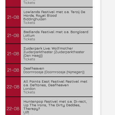
Tickets
Lowlands Festival met o.a. Terzij De
Horde, Royal Blood
21-08
Biddinghuizen
Tickets
Badlands Festival met o.a. Bongloard
21-08
Lottum
Tickets
Zuiderpark Live: Wolfmother
Zuiderparktheater (Zuiderparktheater
21-08
(Den Haag))
Tickets
Deafheaven
21-08
Doornroosje (Doornroosje (Nijmegen))
All Points East Festival Festival met
o.a. Deftones, Deafheaven
22-08
London
Tickets
Huntenpop Festival met o.a. Di-rect,
Up The Irons, The Dirty Daddies,
22-08
Therapy?
Ulft