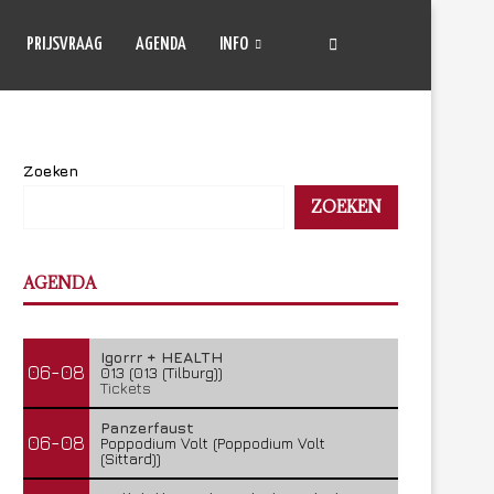
PRIJSVRAAG
AGENDA
INFO
Zoeken
ZOEKEN
AGENDA
Igorrr + HEALTH
06-08
013 (013 (Tilburg))
Tickets
Panzerfaust
06-08
Poppodium Volt (Poppodium Volt
(Sittard))