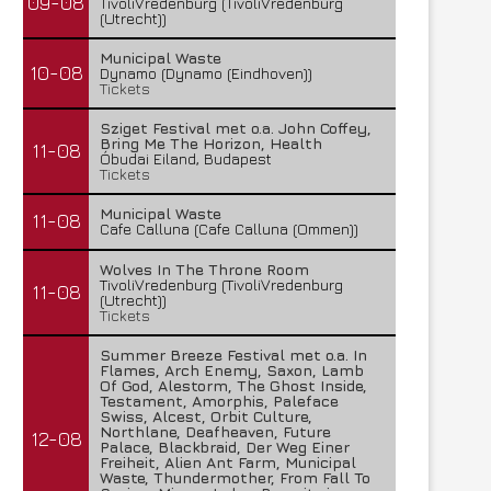
09-08
TivoliVredenburg (TivoliVredenburg
(Utrecht))
Municipal Waste
10-08
Dynamo (Dynamo (Eindhoven))
Tickets
Sziget Festival met o.a. John Coffey,
Bring Me The Horizon, Health
11-08
Óbudai Eiland, Budapest
Tickets
Municipal Waste
11-08
Cafe Calluna (Cafe Calluna (Ommen))
Wolves In The Throne Room
TivoliVredenburg (TivoliVredenburg
11-08
(Utrecht))
Tickets
Summer Breeze Festival met o.a. In
Flames, Arch Enemy, Saxon, Lamb
Of God, Alestorm, The Ghost Inside,
Testament, Amorphis, Paleface
Swiss, Alcest, Orbit Culture,
Northlane, Deafheaven, Future
12-08
Palace, Blackbraid, Der Weg Einer
Freiheit, Alien Ant Farm, Municipal
Waste, Thundermother, From Fall To