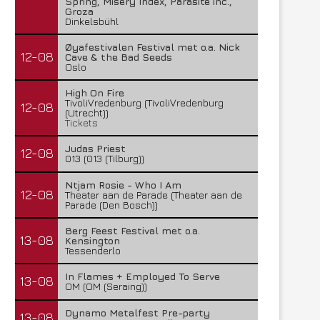
Spring, Misery Index, Parasite inc.,
Groza
Dinkelsbühl
Øyafestivalen Festival met o.a. Nick
12-08
Cave & the Bad Seeds
Oslo
High On Fire
TivoliVredenburg (TivoliVredenburg
12-08
(Utrecht))
Tickets
Judas Priest
12-08
013 (013 (Tilburg))
Ntjam Rosie - Who I Am
12-08
Theater aan de Parade (Theater aan de
Parade (Den Bosch))
Berg Feest Festival met o.a.
13-08
Kensington
Tessenderlo
In Flames + Employed To Serve
13-08
OM (OM (Seraing))
Dynamo Metalfest Pre-party
13-08