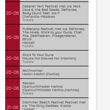
Cabaret Vert Festival met o.a. Nick
Cave & the Bad Seeds, Deftones,
20-08
Body Count feat. Ice-T
Charleville-Mézières
Tickets
Pukkelpop Festival met o.a. Deftones,
The Hives, Stick to your Guns, Chat
Pile, Deafheaven, Ploegendienst,
20-08
dEUS
Hasselt
Tickets
Stick To Your Guns
20-08
Nieuwe Nor (Nieuwe Nor (Heerlen))
Tickets
Wolfmother
20-08
Hedon (Hedon (Zwolle))
Racoon
Openluchttheater Hertme
20-08
(Openluchttheater Hertme (Hertme))
Tickets
Glemmer Beach Festival Festival met
o.a. The Dirty Daddies, Krezip
21-08
Lemmer