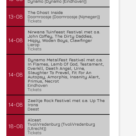
Dynamo (Dynamo (Eindhoven))
The Ghost Inside
13-08
Doornroosje (Doornroosje (Nijmegen))
Tickets
Nirwana Tuinfeest Festival met o.a.
John Coffey, The Dirty Daddies,
14-08
Hiqpy, Wodan Boys, Clawfinger
Lierop
Tickets
Dynamo MetalFest Festival met o.a.
In Flames, Lamb Of God, Testament,
Overkill, Death Angel, Urne,
Slaughter To Prevail, Fit For An
14-08
Autopsy, Amorphis, Insanity Alert,
Primus, Necrot
Eindhoven
Tickets
Zeeltje Rock Festival met o.a. Up The
14-08
Irons
Deest
Alcest
TivoliVredenburg (TivoliVredenburg
18-08
(Utrecht))
Tickets