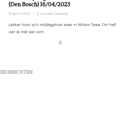
(Den Bosch) 16/04/2023
17 april 2023
2 minuten leestijd
Lekker hoor, zo’n middagshow weer in Willem Twee. Om half
vier al met een pint …
EER BERICHTEN