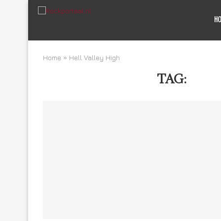
H
Home
»
Hell Valley High
TAG:
HELL