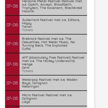
Hellsinki Metal Festival Festival met
o.a. Opeth, Accept, Bloodbath,
07-08
Triptykon, The Kovenant, Blackbraid
Helsinki
Suikerrock Festival met o.a. Editors,
Hiqpy
07-08
Tienen
Tickets
Brakrock Festival met o.a. The
Casualties, Hot Water Music, No
07-08
Turning Back, The Exploited
Duffel
AFF (Absolutely Free Festival) Festival
met o.a. The Hickey Underworld,
07-08
Henge
Genk
Tickets
Waterpop Festival met o.a. Wodan
07-08
Boys, Collignon
Wateringen
Micro Festival Festival met o.a.
07-08
Collignon
Liège