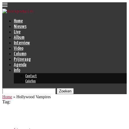
Home
Nieuws
Live
Album
Interview
Video
Column
Prijsvraag
Agenda
Info
Contact
Colofon
Zoeken
Home
»
Hollywood Vampires
Tag:
Hollywood Vampires