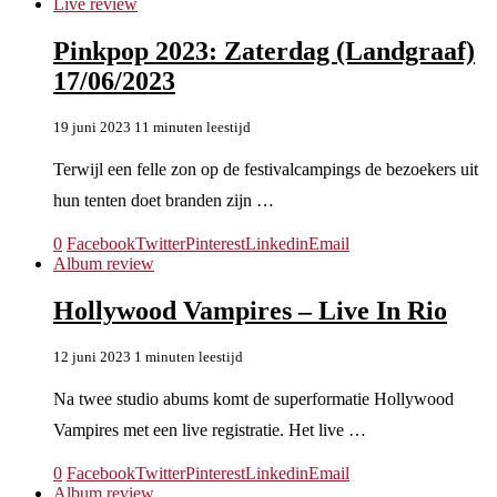
Live review
Pinkpop 2023: Zaterdag (Landgraaf)
17/06/2023
19 juni 2023
11 minuten leestijd
Terwijl een felle zon op de festivalcampings de bezoekers uit
hun tenten doet branden zijn …
0
Facebook
Twitter
Pinterest
Linkedin
Email
Album review
Hollywood Vampires – Live In Rio
12 juni 2023
1 minuten leestijd
Na twee studio abums komt de superformatie Hollywood
Vampires met een live registratie. Het live …
0
Facebook
Twitter
Pinterest
Linkedin
Email
Album review