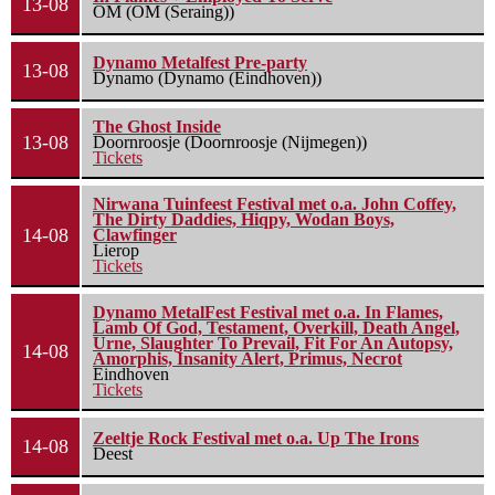
13-08
OM (OM (Seraing))
Dynamo Metalfest Pre-party
13-08
Dynamo (Dynamo (Eindhoven))
The Ghost Inside
13-08
Doornroosje (Doornroosje (Nijmegen))
Tickets
Nirwana Tuinfeest Festival met o.a. John Coffey,
The Dirty Daddies, Hiqpy, Wodan Boys,
14-08
Clawfinger
Lierop
Tickets
Dynamo MetalFest Festival met o.a. In Flames,
Lamb Of God, Testament, Overkill, Death Angel,
Urne, Slaughter To Prevail, Fit For An Autopsy,
14-08
Amorphis, Insanity Alert, Primus, Necrot
Eindhoven
Tickets
Zeeltje Rock Festival met o.a. Up The Irons
14-08
Deest