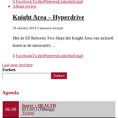
0
Facebook
Twitter
Pinterest
Linkedin
Email
Album review
Knight Area – Hyperdrive
18 oktober 2014
2 minuten leestijd
Met de EP Between Two Steps liet Knight Area van zichzelf
horen in de nieuwe(re) …
0
Facebook
Twitter
Pinterest
Linkedin
Email
Laad meer berichten
Zoeken
Zoeken
Agenda
Igorrr + HEALTH
06-08
013 (013 (Tilburg))
Tickets