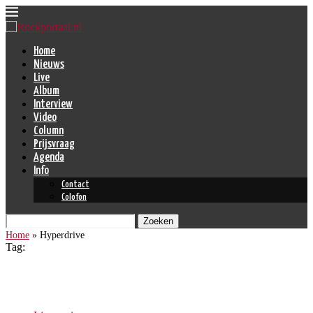
Home
Nieuws
Live
Album
Interview
Video
Column
Prijsvraag
Agenda
Info
Contact
Colofon
Zoeken
Home
»
Hyperdrive
Tag:
Hyperdrive