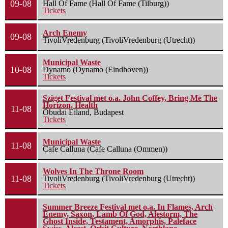
09-08
Hall Of Fame (Hall Of Fame (Tilburg))
Tickets
Arch Enemy
09-08
TivoliVredenburg (TivoliVredenburg (Utrecht))
Municipal Waste
10-08
Dynamo (Dynamo (Eindhoven))
Tickets
Sziget Festival met o.a. John Coffey, Bring Me The
Horizon, Health
11-08
Óbudai Eiland, Budapest
Tickets
Municipal Waste
11-08
Cafe Calluna (Cafe Calluna (Ommen))
Wolves In The Throne Room
11-08
TivoliVredenburg (TivoliVredenburg (Utrecht))
Tickets
Summer Breeze Festival met o.a. In Flames, Arch
Enemy, Saxon, Lamb Of God, Alestorm, The
Ghost Inside, Testament, Amorphis, Paleface