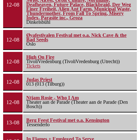
Swiss, Alcest, Orbit Culture, Northlane,
12-08
Deafheaven, Future Palace, Blackbraid, Der Weg
Einer Freiheit, Alien Ant Farm, Municipal Waste,
Thundermother, From Fall To Spring, Misery
Index, Parasite inc., Groza
Dinkelsbühl
Øyafestivalen Festival met o.a. Nick Cave & the
12-08
Bad Seeds
Oslo
High On Fire
12-08
TivoliVredenburg (TivoliVredenburg (Utrecht))
Tickets
Judas Priest
12-08
013 (013 (Tilburg))
Ntjam Rosie - Who I Am
12-08
Theater aan de Parade (Theater aan de Parade (Den
Bosch))
Berg Feest Festival met o.a. Kensington
13-08
Tessenderlo
In Flames + Employed To Serve