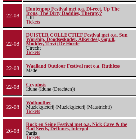
Huntenpop Festival met o.a. Di-rect, Up The
Irons, The Dirty Daddies, Therapy?
22-08
Ulft
Tickets
DUISTER COLLECTIEF Festival met o.a. Sun
Worship, Doodseskader, Alkerdeel, Ggu:ll,
22-08
Modder, Terzij De Horde
Utrecht
Tickets
Waailand Outdoor Festival met o.a. Ruthless
22-08
Made
Cryptosis
22-08
Iduna (Iduna (Drachten))
Wolfmother
22-08
Muziekgieterij (Muziekgieterij (Maastricht))
Tickets
Rock en Seine Festival met o.a. Nick Cave & the
Bad Seeds, Deftones, Interpol
26-08
Parijs
Tickets