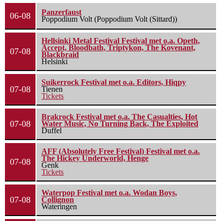
Panzerfaust
06-08
Poppodium Volt (Poppodium Volt (Sittard))
Hellsinki Metal Festival Festival met o.a. Opeth,
Accept, Bloodbath, Triptykon, The Kovenant,
07-08
Blackbraid
Helsinki
Suikerrock Festival met o.a. Editors, Hiqpy
07-08
Tienen
Tickets
Brakrock Festival met o.a. The Casualties, Hot
07-08
Water Music, No Turning Back, The Exploited
Duffel
AFF (Absolutely Free Festival) Festival met o.a.
The Hickey Underworld, Henge
07-08
Genk
Tickets
Waterpop Festival met o.a. Wodan Boys,
07-08
Collignon
Wateringen