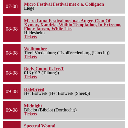
Micro Festival Festival met o.a. Collignon
07-08
Liège
M'era Luna Festival met o.a. Auger, Clan Of
Xymox, Xandria, Within Temptation, In Extremo,
08-08
Floor Jansen, White Lies
Hildesheim
Tickets
Wolfmother
08-08
TivoliVredenburg (TivoliVredenburg (Utrecht))
Tickets
Body Count ft. Ice-T
08-08
013 (013 (Tilburg))
Tickets
Hatebreed
09-08
Het Bolwerk (Het Bolwerk (Sneek))
Midnight
09-08
Bibelot (Bibelot (Dordrecht))
Tickets
Spectral Wound