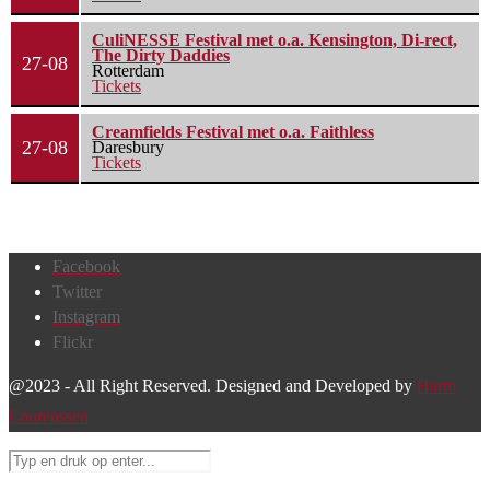
CuliNESSE Festival met o.a. Kensington, Di-rect,
The Dirty Daddies
27-08
Rotterdam
Tickets
Creamfields Festival met o.a. Faithless
27-08
Daresbury
Tickets
Facebook
Twitter
Instagram
Flickr
@2023 - All Right Reserved. Designed and Developed by
Harm
Lourenssen