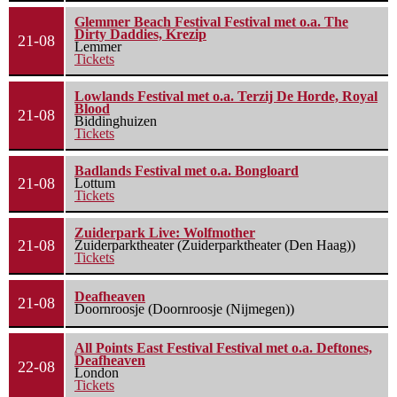
Glemmer Beach Festival Festival met o.a. The
Dirty Daddies, Krezip
21-08
Lemmer
Tickets
Lowlands Festival met o.a. Terzij De Horde, Royal
Blood
21-08
Biddinghuizen
Tickets
Badlands Festival met o.a. Bongloard
21-08
Lottum
Tickets
Zuiderpark Live: Wolfmother
21-08
Zuiderparktheater (Zuiderparktheater (Den Haag))
Tickets
Deafheaven
21-08
Doornroosje (Doornroosje (Nijmegen))
All Points East Festival Festival met o.a. Deftones,
Deafheaven
22-08
London
Tickets