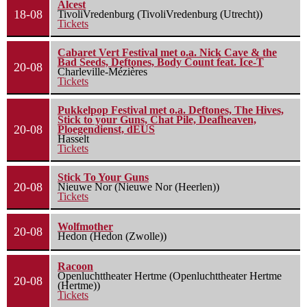
Alcest
18-08
TivoliVredenburg (TivoliVredenburg (Utrecht))
Tickets
Cabaret Vert Festival met o.a. Nick Cave & the
Bad Seeds, Deftones, Body Count feat. Ice-T
20-08
Charleville-Mézières
Tickets
Pukkelpop Festival met o.a. Deftones, The Hives,
Stick to your Guns, Chat Pile, Deafheaven,
20-08
Ploegendienst, dEUS
Hasselt
Tickets
Stick To Your Guns
20-08
Nieuwe Nor (Nieuwe Nor (Heerlen))
Tickets
Wolfmother
20-08
Hedon (Hedon (Zwolle))
Racoon
Openluchttheater Hertme (Openluchttheater Hertme
20-08
(Hertme))
Tickets