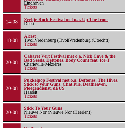
Eindhoven
Tickets
Zeeltje Rock Festival met o.a. Up The Irons
14-08
Deest
Alcest
18-08
TivoliVredenburg (TivoliVredenburg (Utrecht))
Tickets
Cabaret Vert Festival met o.a. Nick Cave & the
Bad Seeds, Deftones, Body Count feat. Ice-T
20-08
Charleville-Mézières
Tickets
Pukkelpop Festival met o.a. Deftones, The Hives,
Stick to your Guns, Chat Pile, Deafheaven,
20-08
Ploegendienst, dEUS
Hasselt
Tickets
Stick To Your Guns
20-08
Nieuwe Nor (Nieuwe Nor (Heerlen))
Tickets