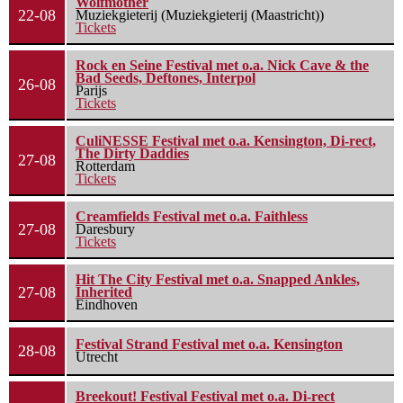
Wolfmother
22-08
Muziekgieterij (Muziekgieterij (Maastricht))
Tickets
Rock en Seine Festival met o.a. Nick Cave & the
Bad Seeds, Deftones, Interpol
26-08
Parijs
Tickets
CuliNESSE Festival met o.a. Kensington, Di-rect,
The Dirty Daddies
27-08
Rotterdam
Tickets
Creamfields Festival met o.a. Faithless
27-08
Daresbury
Tickets
Hit The City Festival met o.a. Snapped Ankles,
27-08
Inherited
Eindhoven
Festival Strand Festival met o.a. Kensington
28-08
Utrecht
Breekout! Festival Festival met o.a. Di-rect