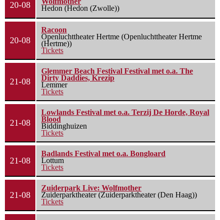
Wolfmother
20-08
Hedon (Hedon (Zwolle))
Racoon
Openluchttheater Hertme (Openluchttheater Hertme
20-08
(Hertme))
Tickets
Glemmer Beach Festival Festival met o.a. The
Dirty Daddies, Krezip
21-08
Lemmer
Tickets
Lowlands Festival met o.a. Terzij De Horde, Royal
Blood
21-08
Biddinghuizen
Tickets
Badlands Festival met o.a. Bongloard
21-08
Lottum
Tickets
Zuiderpark Live: Wolfmother
21-08
Zuiderparktheater (Zuiderparktheater (Den Haag))
Tickets