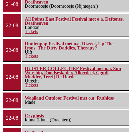
Deafheaven
21-08
Doornroosje (Doornroosje (Nijmegen))
All Points East Festival Festival met o.a. Deftones,
Deafheaven
22-08
London
Tickets
Huntenpop Festival met o.a. Di-rect, Up The
Irons, The Dirty Daddies, Therapy?
22-08
Ulft
Tickets
DUISTER COLLECTIEF Festival met o.a. Sun
Worship, Doodseskader, Alkerdeel, Ggu:ll,
22-08
Modder, Terzij De Horde
Utrecht
Tickets
Waailand Outdoor Festival met o.a. Ruthless
22-08
Made
Cryptosis
22-08
Iduna (Iduna (Drachten))