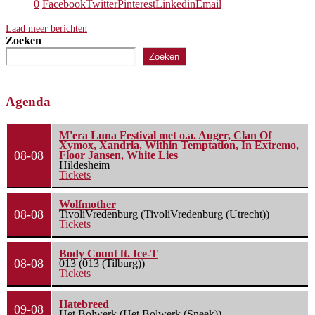
0
Facebook
Twitter
Pinterest
Linkedin
Email
Laad meer berichten
Zoeken
Zoeken
Agenda
M'era Luna Festival met o.a. Auger, Clan Of
Xymox, Xandria, Within Temptation, In Extremo,
08-08
Floor Jansen, White Lies
Hildesheim
Tickets
Wolfmother
08-08
TivoliVredenburg (TivoliVredenburg (Utrecht))
Tickets
Body Count ft. Ice-T
08-08
013 (013 (Tilburg))
Tickets
Hatebreed
09-08
Het Bolwerk (Het Bolwerk (Sneek))