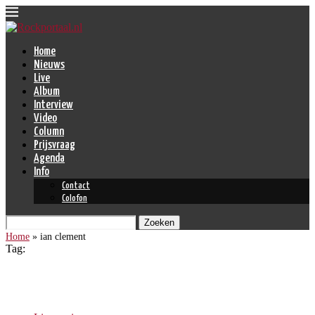
Home
Nieuws
Live
Album
Interview
Video
Column
Prijsvraag
Agenda
Info
Contact
Colofon
Zoeken
Home
»
ian clement
Tag:
ian clement