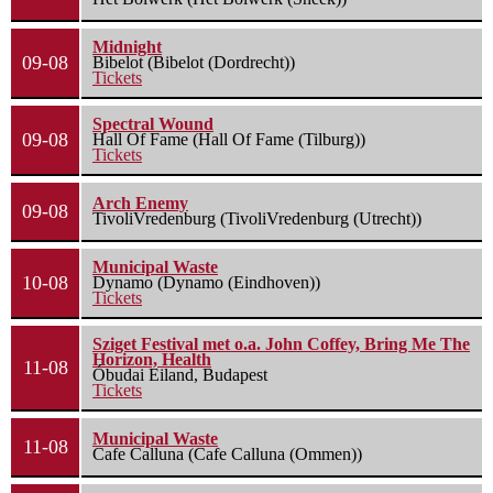
Midnight
09-08
Bibelot (Bibelot (Dordrecht))
Tickets
Spectral Wound
09-08
Hall Of Fame (Hall Of Fame (Tilburg))
Tickets
Arch Enemy
09-08
TivoliVredenburg (TivoliVredenburg (Utrecht))
Municipal Waste
10-08
Dynamo (Dynamo (Eindhoven))
Tickets
Sziget Festival met o.a. John Coffey, Bring Me The
Horizon, Health
11-08
Óbudai Eiland, Budapest
Tickets
Municipal Waste
11-08
Cafe Calluna (Cafe Calluna (Ommen))