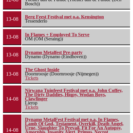
Bosch))
Berg Feest Festival met o.a. Kensington
13-08
Tessenderlo
In Flames + Employed To Serve
13-08
OM (OM (Seraing))
Dynamo Metalfest Pre-party
13-08
Dynamo (Dynamo (Eindhoven))
The Ghost Inside
13-08
Doornroosje (Doornroosje (Nijmegen))
Tickets
Nirwana Tuinfeest Festival met o.a. John Coffey,
The Dirty Daddies, Hiqpy, Wodan Boys,
14-08
Clawfinger
Lierop
Tickets
Dynamo MetalFest Festival met o.a. In Flames,
Lamb Of God, Testament, Overkill, Death Angel,
Urne, Slaughter To Prevail, Fit For An Autopsy,
14-08
Amorphis, Insanity Alert, Primus, Necrot