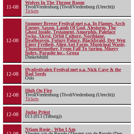
Wolves In The Throne Room
11-08
TivoliVredenburg (TivoliVredenburg (Utrecht))
Tickets
Summer Breeze Festival met o.a. In Flames, Arch
Enemy, Saxon, Lamb Of God, Alestorm, The
Ghost Inside, Testament, Amorphis, Paleface
Swiss, Alcest, Orbit Culture, Northlane,
12-08
Deafheaven, Future Palace, Blackbraid, Der Weg
Einer Freiheit, Alien Ant Farm, Municipal Waste,
Thundermother, From Fall To Spring, Misery
Index, Parasite inc., Groza
Dinkelsbühl
Øyafestivalen Festival met o.a. Nick Cave & the
12-08
Bad Seeds
Oslo
High On Fire
12-08
TivoliVredenburg (TivoliVredenburg (Utrecht))
Tickets
Judas Priest
12-08
013 (013 (Tilburg))
Ntjam Rosie - Who I Am
12-08
Theater aan de Parade (Theater aan de Parade (Den