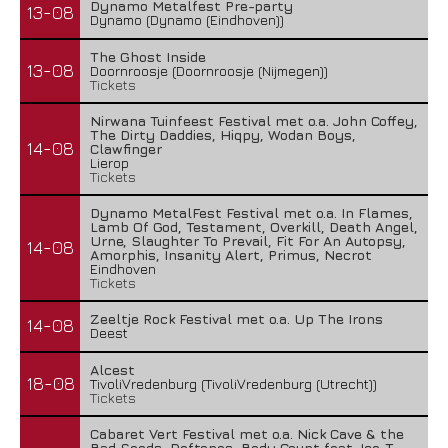
Dynamo Metalfest Pre-party
13-08
Dynamo (Dynamo (Eindhoven))
The Ghost Inside
13-08
Doornroosje (Doornroosje (Nijmegen))
Tickets
Nirwana Tuinfeest Festival met o.a. John Coffey,
The Dirty Daddies, Hiqpy, Wodan Boys,
14-08
Clawfinger
Lierop
Tickets
Dynamo MetalFest Festival met o.a. In Flames,
Lamb Of God, Testament, Overkill, Death Angel,
Urne, Slaughter To Prevail, Fit For An Autopsy,
14-08
Amorphis, Insanity Alert, Primus, Necrot
Eindhoven
Tickets
Zeeltje Rock Festival met o.a. Up The Irons
14-08
Deest
Alcest
18-08
TivoliVredenburg (TivoliVredenburg (Utrecht))
Tickets
Cabaret Vert Festival met o.a. Nick Cave & the
Bad Seeds, Deftones, Body Count feat. Ice-T