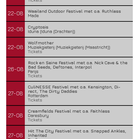
Waailand Outdoor Festival met o.a. Ruthless
22-08
Made
Cryptosis
22-08
Iduna (Iduna (Drachten))
Wolfmother
22-08
Muziekgieterij (Muziekgieterij (Maastricht))
Tickets
Rock en Seine Festival met o.a. Nick Cave & the
Bad Seeds, Deftones, Interpol
26-08
Parijs
Tickets
CuliNESSE Festival met o.a. Kensington, Di-
rect, The Dirty Daddies
27-08
Rotterdam
Tickets
Creamfields Festival met o.a. Faithless
27-08
Daresbury
Tickets
Hit The City Festival met o.a. Snapped Ankles,
27-08
Inherited