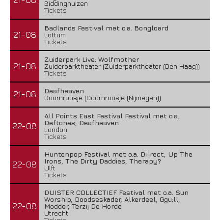
Biddinghuizen
Tickets
Badlands Festival met o.a. Bongloard
21-08
Lottum
Tickets
Zuiderpark Live: Wolfmother
21-08
Zuiderparktheater (Zuiderparktheater (Den Haag))
Tickets
Deafheaven
21-08
Doornroosje (Doornroosje (Nijmegen))
All Points East Festival Festival met o.a.
Deftones, Deafheaven
22-08
London
Tickets
Huntenpop Festival met o.a. Di-rect, Up The
Irons, The Dirty Daddies, Therapy?
22-08
Ulft
Tickets
DUISTER COLLECTIEF Festival met o.a. Sun
Worship, Doodseskader, Alkerdeel, Ggu:ll,
22-08
Modder, Terzij De Horde
Utrecht
Tickets