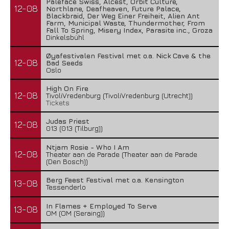
Paleface Swiss, Alcest, Orbit Culture,
12-08
Northlane, Deafheaven, Future Palace,
Blackbraid, Der Weg Einer Freiheit, Alien Ant
Farm, Municipal Waste, Thundermother, From
Fall To Spring, Misery Index, Parasite inc., Groza
Dinkelsbühl
Øyafestivalen Festival met o.a. Nick Cave & the
12-08
Bad Seeds
Oslo
High On Fire
12-08
TivoliVredenburg (TivoliVredenburg (Utrecht))
Tickets
Judas Priest
12-08
013 (013 (Tilburg))
Ntjam Rosie - Who I Am
12-08
Theater aan de Parade (Theater aan de Parade
(Den Bosch))
Berg Feest Festival met o.a. Kensington
13-08
Tessenderlo
In Flames + Employed To Serve
13-08
OM (OM (Seraing))