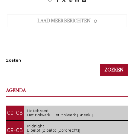
LAAD MEER BERICHTEN
Zoeken
ZOEKEN
AGENDA
Hatebreed
09-08
Het Bolwerk (Het Bolwerk (Sneek))
Midnight
09-08
Bibelot (Bibelot (Dordrecht))