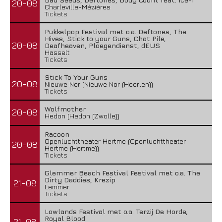
20-08
Charleville-Mézières
Tickets
Pukkelpop Festival met o.a. Deftones, The
Hives, Stick to your Guns, Chat Pile,
20-08
Deafheaven, Ploegendienst, dEUS
Hasselt
Tickets
Stick To Your Guns
20-08
Nieuwe Nor (Nieuwe Nor (Heerlen))
Tickets
Wolfmother
20-08
Hedon (Hedon (Zwolle))
Racoon
Openluchttheater Hertme (Openluchttheater
20-08
Hertme (Hertme))
Tickets
Glemmer Beach Festival Festival met o.a. The
Dirty Daddies, Krezip
21-08
Lemmer
Tickets
Lowlands Festival met o.a. Terzij De Horde,
Royal Blood
21-08