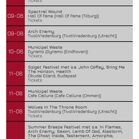
Tickets
Spectral Wound
09-08
Hall Of Fame (Hall Of Fame (Tilburg))
Tickets
Arch Enemy
09-08
TivoliVredenburg (TivoliVredenburg (Utrecht))
Municipal Waste
10-08
Dynamo (Dynamo (Eindhoven))
Tickets
Sziget Festival met o.a. John Coffey, Bring Me
The Horizon, Health
11-08
Óbudai Eiland, Budapest
Tickets
Municipal Waste
11-08
Cafe Calluna (Cafe Calluna (Ommen))
Wolves In The Throne Room
11-08
TivoliVredenburg (TivoliVredenburg (Utrecht))
Tickets
Summer Breeze Festival met o.a. In Flames,
Arch Enemy, Saxon, Lamb Of God, Alestorm,
The Ghost Inside, Testament, Amorphis,