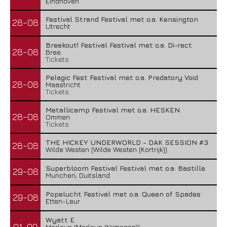
Eindhoven
Festival Strand Festival met o.a. Kensington
28-08
Utrecht
Breekout! Festival Festival met o.a. Di-rect
28-08
Bree
Tickets
Pelagic Fest Festival met o.a. Predatory Void
28-08
Maastricht
Tickets
Metallicamp Festival met o.a. HESKEN
28-08
Ommen
Tickets
THE HICKEY UNDERWORLD - DAK SESSION #3
28-08
Wilde Westen (Wilde Westen (Kortrijk))
Superbloom Festival Festival met o.a. Bastille
29-08
Munchen, Duitsland
Popelucht Festival met o.a. Queen of Spades
29-08
Etten-Leur
Wyatt E.
01-09
Merleyn (Merleyn (Nijmegen))