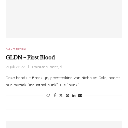
Album review
GLDN – First Blood
21 juli 2022
1 minuten leestijd
Deze band uit Brooklyn, geesteskind van Nicholas Gold, noemt
hun muziek ‘’industrial punk’’. Die ‘’punk’’ …