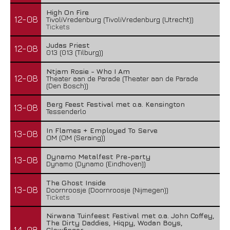
High On Fire
12-08
TivoliVredenburg (TivoliVredenburg (Utrecht))
Tickets
Judas Priest
12-08
013 (013 (Tilburg))
Ntjam Rosie - Who I Am
12-08
Theater aan de Parade (Theater aan de Parade
(Den Bosch))
Berg Feest Festival met o.a. Kensington
13-08
Tessenderlo
In Flames + Employed To Serve
13-08
OM (OM (Seraing))
Dynamo Metalfest Pre-party
13-08
Dynamo (Dynamo (Eindhoven))
The Ghost Inside
13-08
Doornroosje (Doornroosje (Nijmegen))
Tickets
Nirwana Tuinfeest Festival met o.a. John Coffey,
The Dirty Daddies, Hiqpy, Wodan Boys,
14-08
Clawfinger