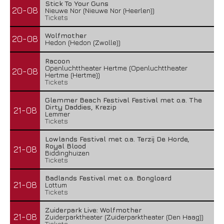
Stick To Your Guns
20-08
Nieuwe Nor (Nieuwe Nor (Heerlen))
Tickets
Wolfmother
20-08
Hedon (Hedon (Zwolle))
Racoon
Openluchttheater Hertme (Openluchttheater
20-08
Hertme (Hertme))
Tickets
Glemmer Beach Festival Festival met o.a. The
Dirty Daddies, Krezip
21-08
Lemmer
Tickets
Lowlands Festival met o.a. Terzij De Horde,
Royal Blood
21-08
Biddinghuizen
Tickets
Badlands Festival met o.a. Bongloard
21-08
Lottum
Tickets
Zuiderpark Live: Wolfmother
21-08
Zuiderparktheater (Zuiderparktheater (Den Haag))
Tickets