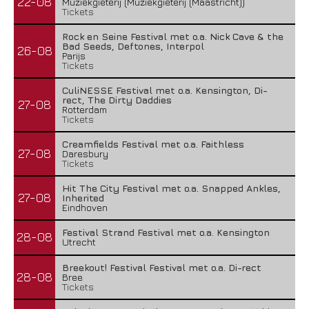
22-08
Muziekgieterij (Muziekgieterij (Maastricht))
Tickets
Rock en Seine Festival met o.a. Nick Cave & the
Bad Seeds, Deftones, Interpol
26-08
Parijs
Tickets
CuliNESSE Festival met o.a. Kensington, Di-
rect, The Dirty Daddies
27-08
Rotterdam
Tickets
Creamfields Festival met o.a. Faithless
27-08
Daresbury
Tickets
Hit The City Festival met o.a. Snapped Ankles,
27-08
Inherited
Eindhoven
Festival Strand Festival met o.a. Kensington
28-08
Utrecht
Breekout! Festival Festival met o.a. Di-rect
28-08
Bree
Tickets