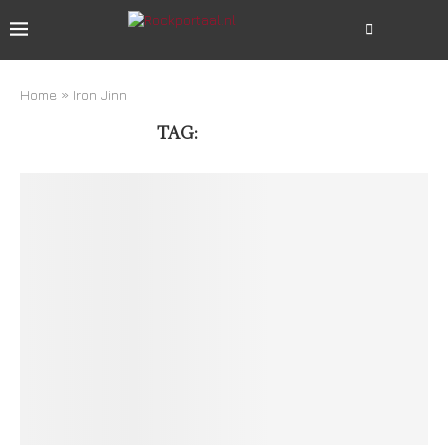
Home
»
Iron Jinn
TAG:
IRON JINN