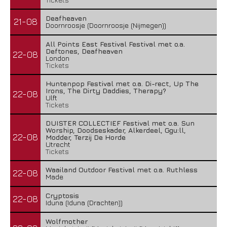
Deafheaven
21-08
Doornroosje (Doornroosje (Nijmegen))
All Points East Festival Festival met o.a.
Deftones, Deafheaven
22-08
London
Tickets
Huntenpop Festival met o.a. Di-rect, Up The
Irons, The Dirty Daddies, Therapy?
22-08
Ulft
Tickets
DUISTER COLLECTIEF Festival met o.a. Sun
Worship, Doodseskader, Alkerdeel, Ggu:ll,
22-08
Modder, Terzij De Horde
Utrecht
Tickets
Waailand Outdoor Festival met o.a. Ruthless
22-08
Made
Cryptosis
22-08
Iduna (Iduna (Drachten))
Wolfmother