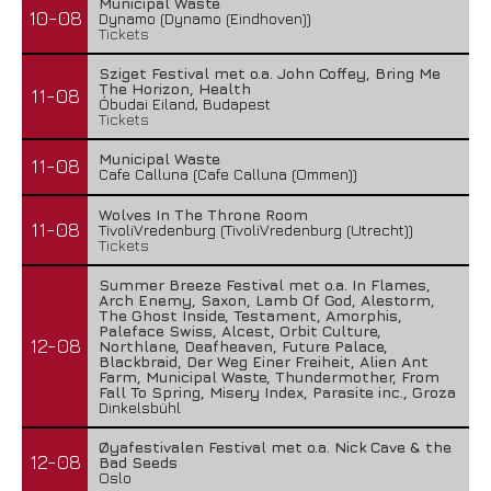
Municipal Waste
10-08
Dynamo (Dynamo (Eindhoven))
Tickets
Sziget Festival met o.a. John Coffey, Bring Me
The Horizon, Health
11-08
Óbudai Eiland, Budapest
Tickets
Municipal Waste
11-08
Cafe Calluna (Cafe Calluna (Ommen))
Wolves In The Throne Room
11-08
TivoliVredenburg (TivoliVredenburg (Utrecht))
Tickets
Summer Breeze Festival met o.a. In Flames,
Arch Enemy, Saxon, Lamb Of God, Alestorm,
The Ghost Inside, Testament, Amorphis,
Paleface Swiss, Alcest, Orbit Culture,
12-08
Northlane, Deafheaven, Future Palace,
Blackbraid, Der Weg Einer Freiheit, Alien Ant
Farm, Municipal Waste, Thundermother, From
Fall To Spring, Misery Index, Parasite inc., Groza
Dinkelsbühl
Øyafestivalen Festival met o.a. Nick Cave & the
12-08
Bad Seeds
Oslo