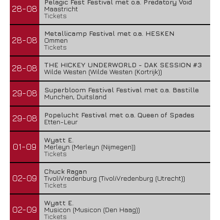
Pelagic Fest Festival met o.a. Predatory Void
28-08
Maastricht
Tickets
Metallicamp Festival met o.a. HESKEN
28-08
Ommen
Tickets
THE HICKEY UNDERWORLD - DAK SESSION #3
28-08
Wilde Westen (Wilde Westen (Kortrijk))
Superbloom Festival Festival met o.a. Bastille
29-08
Munchen, Duitsland
Popelucht Festival met o.a. Queen of Spades
29-08
Etten-Leur
Wyatt E.
01-09
Merleyn (Merleyn (Nijmegen))
Tickets
Chuck Ragan
02-09
TivoliVredenburg (TivoliVredenburg (Utrecht))
Tickets
Wyatt E.
02-09
Musicon (Musicon (Den Haag))
Tickets