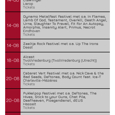
Lierop
Tickets
Dynamo MetalFest Festival met o.a. In Flames,
Lamb Of God, Testament, Overkill, Death Angel,
Urne, Slaughter To Prevail, Fit For An Autopsy,
14-08
Amorphis, Insanity Alert, Primus, Necrot
Eindhoven
Tickets
Zeeltje Rock Festival met o.a. Up The Irons
14-08
Deest
Alcest
18-08
TivoliVredenburg (TivoliVredenburg (Utrecht))
Tickets
Cabaret Vert Festival met o.a. Nick Cave & the
Bad Seeds, Deftones, Body Count feat. Ice-T
20-08
Charleville-Mézières
Tickets
Pukkelpop Festival met o.a. Deftones, The
Hives, Stick to your Guns, Chat Pile,
20-08
Deafheaven, Ploegendienst, dEUS
Hasselt
Tickets