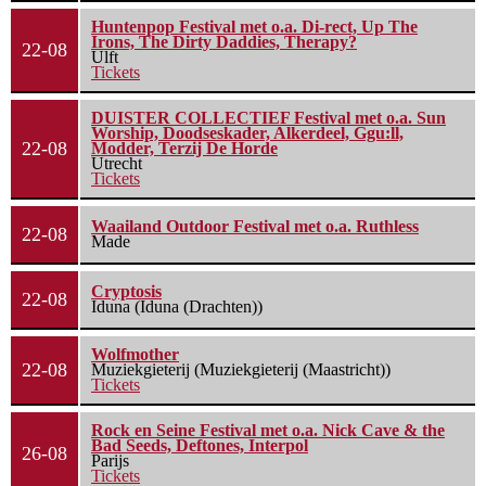
Huntenpop Festival met o.a. Di-rect, Up The
Irons, The Dirty Daddies, Therapy?
22-08
Ulft
Tickets
DUISTER COLLECTIEF Festival met o.a. Sun
Worship, Doodseskader, Alkerdeel, Ggu:ll,
22-08
Modder, Terzij De Horde
Utrecht
Tickets
Waailand Outdoor Festival met o.a. Ruthless
22-08
Made
Cryptosis
22-08
Iduna (Iduna (Drachten))
Wolfmother
22-08
Muziekgieterij (Muziekgieterij (Maastricht))
Tickets
Rock en Seine Festival met o.a. Nick Cave & the
Bad Seeds, Deftones, Interpol
26-08
Parijs
Tickets