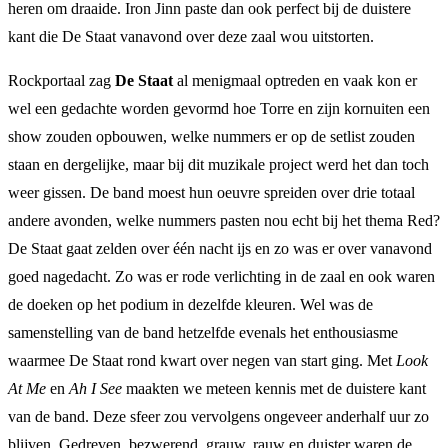
heren om draaide. Iron Jinn paste dan ook perfect bij de duistere
kant die De Staat vanavond over deze zaal wou uitstorten.
Rockportaal zag
De Staat
al menigmaal optreden en vaak kon er
wel een gedachte worden gevormd hoe Torre en zijn kornuiten een
show zouden opbouwen, welke nummers er op de setlist zouden
staan en dergelijke, maar bij dit muzikale project werd het dan toch
weer gissen. De band moest hun oeuvre spreiden over drie totaal
andere avonden, welke nummers pasten nou echt bij het thema Red?
De Staat gaat zelden over één nacht ijs en zo was er over vanavond
goed nagedacht. Zo was er rode verlichting in de zaal en ook waren
de doeken op het podium in dezelfde kleuren. Wel was de
samenstelling van de band hetzelfde evenals het enthousiasme
waarmee De Staat rond kwart over negen van start ging. Met
Look
At Me
en
Ah I See
maakten we meteen kennis met de duistere kant
van de band. Deze sfeer zou vervolgens ongeveer anderhalf uur zo
blijven. Gedreven, bezwerend, grauw, rauw en duister waren de