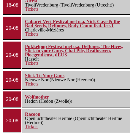
Alcest
18-08
TivoliVredenburg (TivoliVredenburg (Utrecht))
Tickets
Cabaret Vert Festival met o.a. Nick Cave & the
Bad Seeds, Deftones, Body Count feat. Ice-T
20-08
Charleville-Mézières
Tickets
Pukkelpop Festival met o.a. Deftones, The Hives,
Stick to your Guns, Chat Pile, Deafheaven,
20-08
Ploegendienst, dEUS
Hasselt
Tickets
Stick To Your Guns
20-08
Nieuwe Nor (Nieuwe Nor (Heerlen))
Tickets
Wolfmother
20-08
Hedon (Hedon (Zwolle))
Racoon
Openluchttheater Hertme (Openluchttheater Hertme
20-08
(Hertme))
Tickets