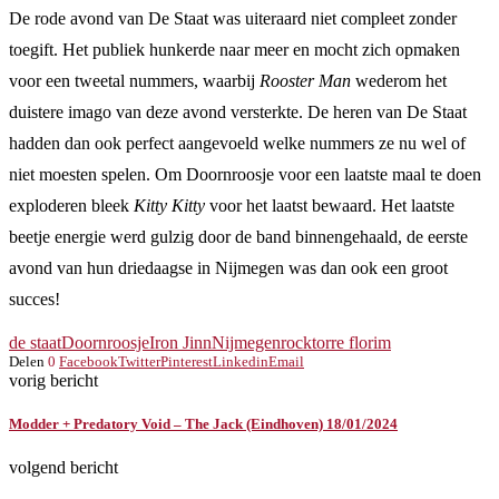
De rode avond van De Staat was uiteraard niet compleet zonder
toegift. Het publiek hunkerde naar meer en mocht zich opmaken
voor een tweetal nummers, waarbij
Rooster Man
wederom het
duistere imago van deze avond versterkte. De heren van De Staat
hadden dan ook perfect aangevoeld welke nummers ze nu wel of
niet moesten spelen. Om Doornroosje voor een laatste maal te doen
exploderen bleek
Kitty Kitty
voor het laatst bewaard. Het laatste
beetje energie werd gulzig door de band binnengehaald, de eerste
avond van hun driedaagse in Nijmegen was dan ook een groot
succes!
de staat
Doornroosje
Iron Jinn
Nijmegen
rock
torre florim
Delen
0
Facebook
Twitter
Pinterest
Linkedin
Email
vorig bericht
Modder + Predatory Void – The Jack (Eindhoven) 18/01/2024
volgend bericht