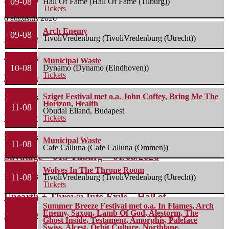
09-08
Hall Of Fame (Hall Of Fame (Tilburg))
Tickets
6 augustus 2026
Arch Enemy
09-08
Life Of Agony + Second Function – Underworld...
TivoliVredenburg (TivoliVredenburg (Utrecht))
4 augustus 2026
Municipal Waste
10-08
Dynamo (Dynamo (Eindhoven))
Tickets
Nick Cave & The Bad Seeds – Preston...
Sziget Festival met o.a. John Coffey, Bring Me The
3 augustus 2026
Horizon, Health
11-08
Óbudai Eiland, Budapest
Wolfmother + The Howlers – o2 Shepherd’s Bush...
Tickets
3 augustus 2026
Municipal Waste
11-08
Cafe Calluna (Cafe Calluna (Ommen))
Savatage – 013 Tilburg – 01/08/2026
Wolves In The Throne Room
3 augustus 2026
11-08
TivoliVredenburg (TivoliVredenburg (Utrecht))
Tickets
Unearth + Thrown Into Exile – Hall of...
Summer Breeze Festival met o.a. In Flames, Arch
Enemy, Saxon, Lamb Of God, Alestorm, The
29 juli 2026
Ghost Inside, Testament, Amorphis, Paleface
Swiss, Alcest, Orbit Culture, Northlane,