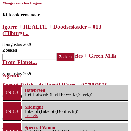
Mangrove is back again
Kijk ook eens naar
Igorrr + HEALTH + Doodseskader – 013
(Tilburg)...
8 augustus 2026
Zoeken
Riffsniffer Presents: Mephistofeles + Green Milk
Zoeken
From Planet...
8 augustus 2026
Agenda
Sacred Reich– de Bosuil Weert – 05/08/2026
Hatebreed
09-08
Het Bolwerk (Het Bolwerk (Sneek))
6 augustus 2026
Misery Index – Elpee (Deinze, België) 04/08/2026
Midnight
09-08
Bibelot (Bibelot (Dordrecht))
Tickets
6 augustus 2026
Spectral Wound
Phil Campbell’s Bastard Sons – De Pul (Uden)...