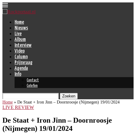
Home
Nieuws
Live
Album
Interview
Video
Column
Prijsvraag
Agenda
Info
Contact
Colofon
Zoeken
Home
»
De Staat + Iron Jinn – Doornroosje (Nijmegen) 19/01/2024
LIVE REVIEW
De Staat + Iron Jinn – Doornroosje
(Nijmegen) 19/01/2024