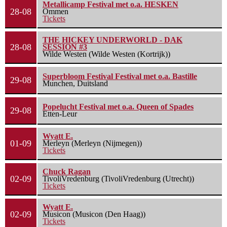
Metallicamp Festival met o.a. HESKEN
28-08
Ommen
Tickets
THE HICKEY UNDERWORLD - DAK
28-08
SESSION #3
Wilde Westen (Wilde Westen (Kortrijk))
Superbloom Festival Festival met o.a. Bastille
29-08
Munchen, Duitsland
Popelucht Festival met o.a. Queen of Spades
29-08
Etten-Leur
Wyatt E.
01-09
Merleyn (Merleyn (Nijmegen))
Tickets
Chuck Ragan
02-09
TivoliVredenburg (TivoliVredenburg (Utrecht))
Tickets
Wyatt E.
02-09
Musicon (Musicon (Den Haag))
Tickets