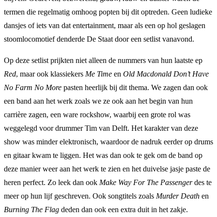
termen die regelmatig omhoog popten bij dit optreden. Geen ludieke
dansjes of iets van dat entertainment, maar als een op hol geslagen
stoomlocomotief denderde De Staat door een setlist vanavond.
Op deze setlist prijkten niet alleen de nummers van hun laatste ep
Red
, maar ook klassiekers
Me Time
en
Old Macdonald Don’t Have
No Farm No More
pasten heerlijk bij dit thema. We zagen dan ook
een band aan het werk zoals we ze ook aan het begin van hun
carrière zagen, een ware rockshow, waarbij een grote rol was
weggelegd voor drummer Tim van Delft. Het karakter van deze
show was minder elektronisch, waardoor de nadruk eerder op drums
en gitaar kwam te liggen. Het was dan ook te gek om de band op
deze manier weer aan het werk te zien en het duivelse jasje paste de
heren perfect. Zo leek dan ook
Make Way For The Passenger
des te
meer op hun lijf geschreven. Ook songtitels zoals
Murder Death
en
Burning The Flag
deden dan ook een extra duit in het zakje.