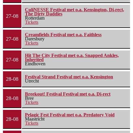
CuliNESSE Festival met o.a. Kensington, Di-rect,
The Dirty Daddies
27-08
Rotterdam
Tickets
Creamfields Festival met o.a. Faithless
27-08
Daresbury
Tickets
Hit The City Festival met o.a. Snapped Ankles,
27-08
Inherited
Eindhoven
Festival Strand Festival met o.a. Kensington
28-08
Utrecht
Breekout! Festival Festival met o.a. Di-rect
28-08
Bree
Tickets
Pelagic Fest Festival met o.a. Predatory Void
28-08
Maastricht
Tickets