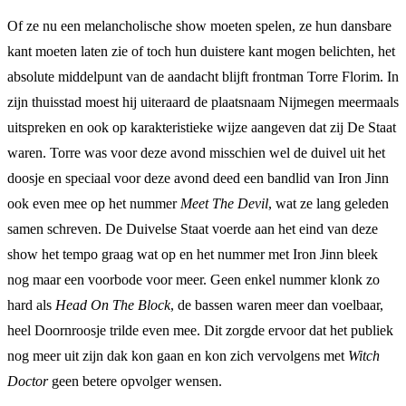
Of ze nu een melancholische show moeten spelen, ze hun dansbare
kant moeten laten zie of toch hun duistere kant mogen belichten, het
absolute middelpunt van de aandacht blijft frontman Torre Florim. In
zijn thuisstad moest hij uiteraard de plaatsnaam Nijmegen meermaals
uitspreken en ook op karakteristieke wijze aangeven dat zij De Staat
waren. Torre was voor deze avond misschien wel de duivel uit het
doosje en speciaal voor deze avond deed een bandlid van Iron Jinn
ook even mee op het nummer
Meet The Devil
, wat ze lang geleden
samen schreven. De Duivelse Staat voerde aan het eind van deze
show het tempo graag wat op en het nummer met Iron Jinn bleek
nog maar een voorbode voor meer. Geen enkel nummer klonk zo
hard als
Head On The Block
, de bassen waren meer dan voelbaar,
heel Doornroosje trilde even mee. Dit zorgde ervoor dat het publiek
nog meer uit zijn dak kon gaan en kon zich vervolgens met
Witch
Doctor
geen betere opvolger wensen.