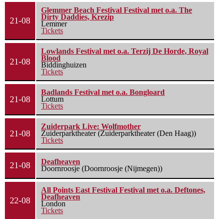
Glemmer Beach Festival Festival met o.a. The
Dirty Daddies, Krezip
21-08
Lemmer
Tickets
Lowlands Festival met o.a. Terzij De Horde, Royal
Blood
21-08
Biddinghuizen
Tickets
Badlands Festival met o.a. Bongloard
21-08
Lottum
Tickets
Zuiderpark Live: Wolfmother
21-08
Zuiderparktheater (Zuiderparktheater (Den Haag))
Tickets
Deafheaven
21-08
Doornroosje (Doornroosje (Nijmegen))
All Points East Festival Festival met o.a. Deftones,
Deafheaven
22-08
London
Tickets