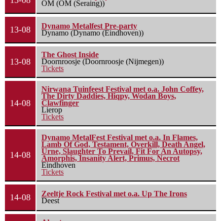
13-08
OM (OM (Seraing))
Dynamo Metalfest Pre-party
13-08
Dynamo (Dynamo (Eindhoven))
The Ghost Inside
13-08
Doornroosje (Doornroosje (Nijmegen))
Tickets
Nirwana Tuinfeest Festival met o.a. John Coffey,
The Dirty Daddies, Hiqpy, Wodan Boys,
14-08
Clawfinger
Lierop
Tickets
Dynamo MetalFest Festival met o.a. In Flames,
Lamb Of God, Testament, Overkill, Death Angel,
Urne, Slaughter To Prevail, Fit For An Autopsy,
14-08
Amorphis, Insanity Alert, Primus, Necrot
Eindhoven
Tickets
Zeeltje Rock Festival met o.a. Up The Irons
14-08
Deest