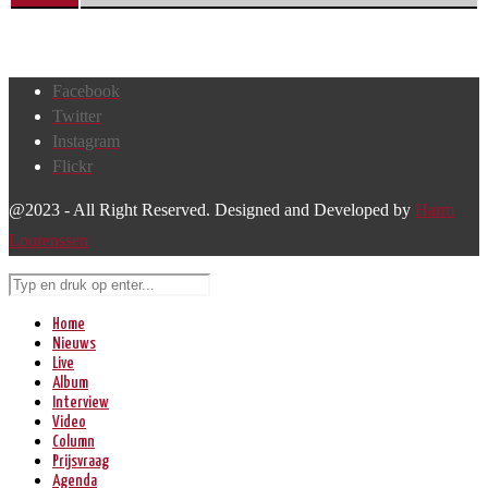
Facebook
Twitter
Instagram
Flickr
@2023 - All Right Reserved. Designed and Developed by
Harm
Lourenssen
Home
Nieuws
Live
Album
Interview
Video
Column
Prijsvraag
Agenda