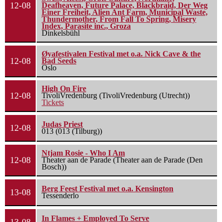
12-08
Deafheaven, Future Palace, Blackbraid, Der Weg
Einer Freiheit, Alien Ant Farm, Municipal Waste,
Thundermother, From Fall To Spring, Misery
Index, Parasite inc., Groza
Dinkelsbühl
Øyafestivalen Festival met o.a. Nick Cave & the
12-08
Bad Seeds
Oslo
High On Fire
12-08
TivoliVredenburg (TivoliVredenburg (Utrecht))
Tickets
Judas Priest
12-08
013 (013 (Tilburg))
Ntjam Rosie - Who I Am
12-08
Theater aan de Parade (Theater aan de Parade (Den
Bosch))
Berg Feest Festival met o.a. Kensington
13-08
Tessenderlo
In Flames + Employed To Serve