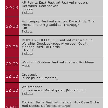
All Points East Festival Festival met o.a.
Deftones, Deafheaven
22-08
London
Tickets
Huntenpop Festival met o.a. Di-rect, Up The
Irons, The Dirty Daddies, Therapy?
22-08
Ulft
Tickets
DUISTER COLLECTIEF Festival met o.a. Sun
Worship, Doodseskader, Alkerdeel, Ggu:ll,
22-08
Modder, Terzij De Horde
Utrecht
Tickets
Waailand Outdoor Festival met o.a. Ruthless
22-08
Made
Cryptosis
22-08
Iduna (Iduna (Drachten))
Wolfmother
22-08
Muziekgieterij (Muziekgieterij (Maastricht))
Tickets
Rock en Seine Festival met o.a. Nick Cave & the
Bad Seeds, Deftones, Interpol
26-08