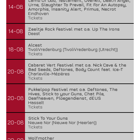
Lamb Of God, Testament, Overkill, Death Angel,
Urne, Slaughter To Prevail, Fit For An Autopsy,
14-08
Amorphis, Insanity Alert, Primus, Necrot
Eindhoven
Tickets
Zeeltje Rock Festival met o.a. Up The Irons
14-08
Deest
Alcest
18-08
TivoliVredenburg (TivoliVredenburg (Utrecht))
Tickets
Cabaret Vert Festival met o.a. Nick Cave & the
Bad Seeds, Deftones, Body Count feat. Ice-T
20-08
Charleville-Mézières
Tickets
Pukkelpop Festival met o.a. Deftones, The
Hives, Stick to your Guns, Chat Pile,
20-08
Deafheaven, Ploegendienst, dEUS
Hasselt
Tickets
Stick To Your Guns
20-08
Nieuwe Nor (Nieuwe Nor (Heerlen))
Tickets
Wolfmother