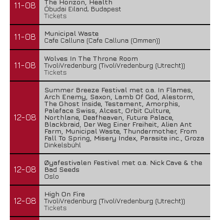
The Horizon, Health
11-08
Óbudai Eiland, Budapest
Tickets
Municipal Waste
11-08
Cafe Calluna (Cafe Calluna (Ommen))
Wolves In The Throne Room
11-08
TivoliVredenburg (TivoliVredenburg (Utrecht))
Tickets
Summer Breeze Festival met o.a. In Flames,
Arch Enemy, Saxon, Lamb Of God, Alestorm,
The Ghost Inside, Testament, Amorphis,
Paleface Swiss, Alcest, Orbit Culture,
12-08
Northlane, Deafheaven, Future Palace,
Blackbraid, Der Weg Einer Freiheit, Alien Ant
Farm, Municipal Waste, Thundermother, From
Fall To Spring, Misery Index, Parasite inc., Groza
Dinkelsbühl
Øyafestivalen Festival met o.a. Nick Cave & the
12-08
Bad Seeds
Oslo
High On Fire
12-08
TivoliVredenburg (TivoliVredenburg (Utrecht))
Tickets