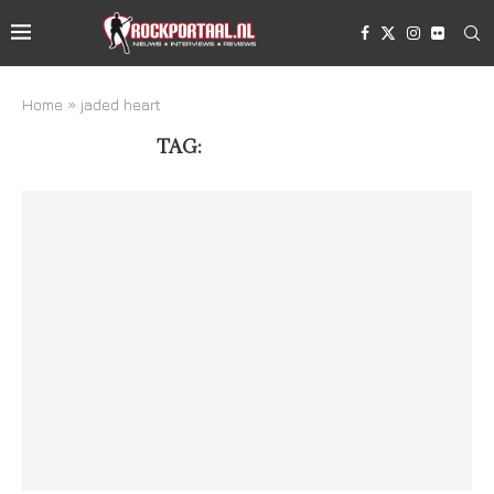
Home
»
jaded heart
TAG:
JADED HEART