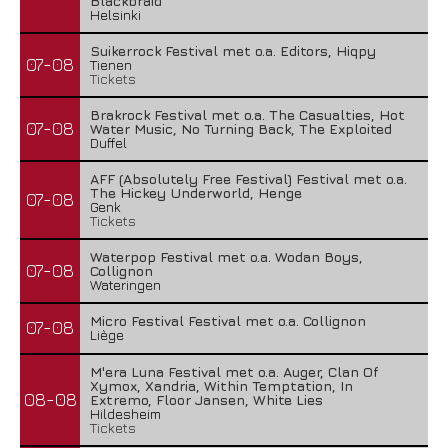
Blackbraid
Helsinki
Suikerrock Festival met o.a. Editors, Hiqpy
07-08
Tienen
Tickets
Brakrock Festival met o.a. The Casualties, Hot
07-08
Water Music, No Turning Back, The Exploited
Duffel
AFF (Absolutely Free Festival) Festival met o.a.
The Hickey Underworld, Henge
07-08
Genk
Tickets
Waterpop Festival met o.a. Wodan Boys,
07-08
Collignon
Wateringen
Micro Festival Festival met o.a. Collignon
07-08
Liège
M'era Luna Festival met o.a. Auger, Clan Of
Xymox, Xandria, Within Temptation, In
08-08
Extremo, Floor Jansen, White Lies
Hildesheim
Tickets