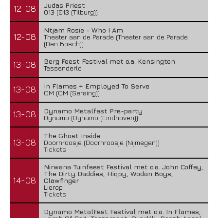
Judas Priest
12-08
013 (013 (Tilburg))
Ntjam Rosie - Who I Am
12-08
Theater aan de Parade (Theater aan de Parade
(Den Bosch))
Berg Feest Festival met o.a. Kensington
13-08
Tessenderlo
In Flames + Employed To Serve
13-08
OM (OM (Seraing))
Dynamo Metalfest Pre-party
13-08
Dynamo (Dynamo (Eindhoven))
The Ghost Inside
13-08
Doornroosje (Doornroosje (Nijmegen))
Tickets
Nirwana Tuinfeest Festival met o.a. John Coffey,
The Dirty Daddies, Hiqpy, Wodan Boys,
14-08
Clawfinger
Lierop
Tickets
Dynamo MetalFest Festival met o.a. In Flames,