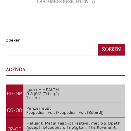
LAAD MEER BERICHTEN
Zoeken
ZOEKEN
AGENDA
Igorrr + HEALTH
06-08
013 (013 (Tilburg))
Tickets
Panzerfaust
06-08
Poppodium Volt (Poppodium Volt (Sittard))
Hellsinki Metal Festival Festival met o.a. Opeth,
Accept, Bloodbath, Triptykon, The Kovenant,
07-08