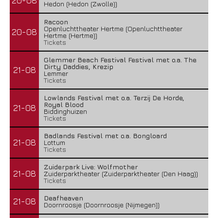
20-08
Hedon (Hedon (Zwolle))
Racoon
Openluchttheater Hertme (Openluchttheater
20-08
Hertme (Hertme))
Tickets
Glemmer Beach Festival Festival met o.a. The
Dirty Daddies, Krezip
21-08
Lemmer
Tickets
Lowlands Festival met o.a. Terzij De Horde,
Royal Blood
21-08
Biddinghuizen
Tickets
Badlands Festival met o.a. Bongloard
21-08
Lottum
Tickets
Zuiderpark Live: Wolfmother
21-08
Zuiderparktheater (Zuiderparktheater (Den Haag))
Tickets
Deafheaven
21-08
Doornroosje (Doornroosje (Nijmegen))