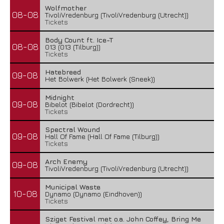
Wolfmother
08-08
TivoliVredenburg (TivoliVredenburg (Utrecht))
Tickets
Body Count ft. Ice-T
08-08
013 (013 (Tilburg))
Tickets
Hatebreed
09-08
Het Bolwerk (Het Bolwerk (Sneek))
Midnight
09-08
Bibelot (Bibelot (Dordrecht))
Tickets
Spectral Wound
09-08
Hall Of Fame (Hall Of Fame (Tilburg))
Tickets
Arch Enemy
09-08
TivoliVredenburg (TivoliVredenburg (Utrecht))
Municipal Waste
10-08
Dynamo (Dynamo (Eindhoven))
Tickets
Sziget Festival met o.a. John Coffey, Bring Me