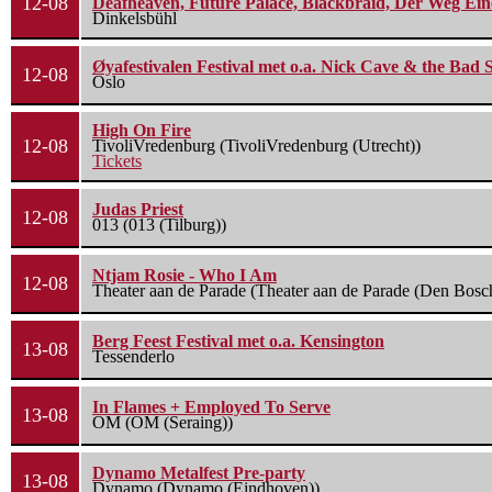
12-08
Deafheaven, Future Palace, Blackbraid, Der Weg Eine
Dinkelsbühl
Øyafestivalen Festival met o.a. Nick Cave & the Bad 
12-08
Oslo
High On Fire
12-08
TivoliVredenburg (TivoliVredenburg (Utrecht))
Tickets
Judas Priest
12-08
013 (013 (Tilburg))
Ntjam Rosie - Who I Am
12-08
Theater aan de Parade (Theater aan de Parade (Den Bosc
Berg Feest Festival met o.a. Kensington
13-08
Tessenderlo
In Flames + Employed To Serve
13-08
OM (OM (Seraing))
Dynamo Metalfest Pre-party
13-08
Dynamo (Dynamo (Eindhoven))