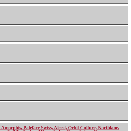
morphis, Paleface Swiss, Alcest, Orbit Culture, Northlane,