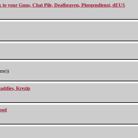
ck to your Guns, Chat Pile, Deafheaven, Ploegendienst, dEUS
tme))
addies, Krezip
lood