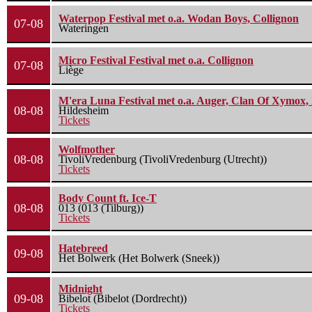
Waterpop Festival met o.a. Wodan Boys, Collignon
07-08
Wateringen
Micro Festival Festival met o.a. Collignon
07-08
Liège
M'era Luna Festival met o.a. Auger, Clan Of Xymox, 
08-08
Hildesheim
Tickets
Wolfmother
08-08
TivoliVredenburg (TivoliVredenburg (Utrecht))
Tickets
Body Count ft. Ice-T
08-08
013 (013 (Tilburg))
Tickets
Hatebreed
09-08
Het Bolwerk (Het Bolwerk (Sneek))
Midnight
09-08
Bibelot (Bibelot (Dordrecht))
Tickets