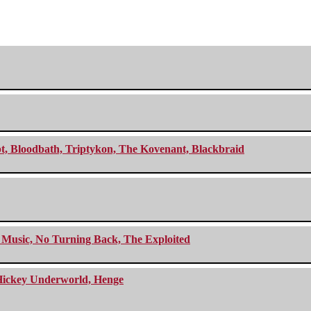
cept, Bloodbath, Triptykon, The Kovenant, Blackbraid
r Music, No Turning Back, The Exploited
e Hickey Underworld, Henge