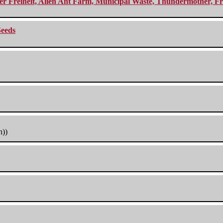
r Freiheit, Alien Ant Farm, Municipal Waste, Thundermother, Fro
Seeds
h))