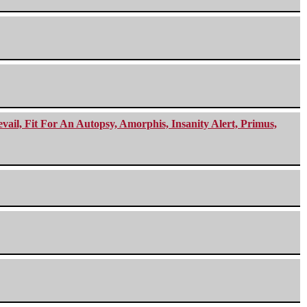
ail, Fit For An Autopsy, Amorphis, Insanity Alert, Primus,