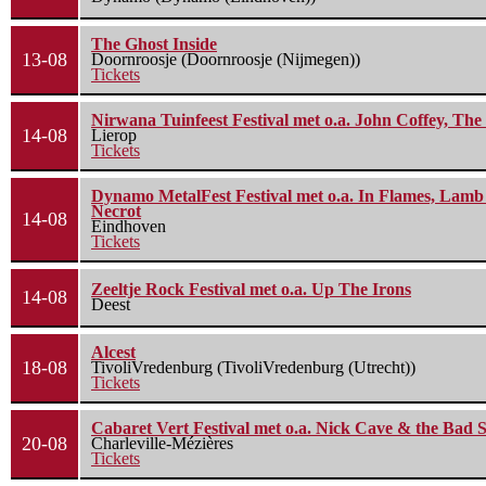
The Ghost Inside
13-08
Doornroosje (Doornroosje (Nijmegen))
Tickets
Nirwana Tuinfeest Festival met o.a. John Coffey, Th
14-08
Lierop
Tickets
Dynamo MetalFest Festival met o.a. In Flames, Lamb O
Necrot
14-08
Eindhoven
Tickets
Zeeltje Rock Festival met o.a. Up The Irons
14-08
Deest
Alcest
18-08
TivoliVredenburg (TivoliVredenburg (Utrecht))
Tickets
Cabaret Vert Festival met o.a. Nick Cave & the Bad S
20-08
Charleville-Mézières
Tickets