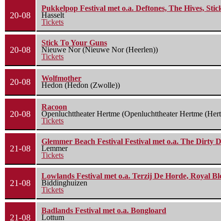
Pukkelpop Festival met o.a. Deftones, The Hives, Sti
20-08
Hasselt
Tickets
Stick To Your Guns
20-08
Nieuwe Nor (Nieuwe Nor (Heerlen))
Tickets
Wolfmother
20-08
Hedon (Hedon (Zwolle))
Racoon
20-08
Openluchttheater Hertme (Openluchttheater Hertme (Her
Tickets
Glemmer Beach Festival Festival met o.a. The Dirty D
21-08
Lemmer
Tickets
Lowlands Festival met o.a. Terzij De Horde, Royal B
21-08
Biddinghuizen
Tickets
Badlands Festival met o.a. Bongloard
21-08
Lottum