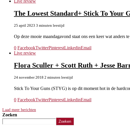
Live review
The Lowest Standard+ Stick To Your G
25 april 2023
3 minuten leestijd
Op deze mooie maandagavond staat ons een keer wat anders t
0
Facebook
Twitter
Pinterest
Linkedin
Email
Live review
Flora Sculler + Scott Ruth + Jesse Ba
24 november 2018
2 minuten leestijd
Stick To Your Guns (STYG) is op dit moment hot in de hardcor
0
Facebook
Twitter
Pinterest
Linkedin
Email
Laad meer berichten
Zoeken
Zoeken