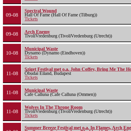
Spectral Wound
09-08
Hall Of Fame (Hall Of Fame (Tilburg))
Tickets
Arch Enemy
09-08
TivoliVredenburg (TivoliVredenburg (Utrecht))
Municipal Waste
10-08
Dynamo (Dynamo (Eindhoven))
Tickets
Sziget Festival met o.a. John Coffey, Bring Me The H
11-08
Óbudai Eiland, Budapest
Tickets
Municipal Waste
11-08
Cafe Calluna (Cafe Calluna (Ommen))
Wolves In The Throne Room
11-08
TivoliVredenburg (TivoliVredenburg (Utrecht))
Tickets
Summer Breeze Festival met o.a. In Flames, Arch Ene