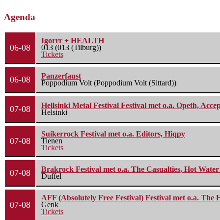
Agenda
Igorrr + HEALTH
06-08
013 (013 (Tilburg))
Tickets
Panzerfaust
06-08
Poppodium Volt (Poppodium Volt (Sittard))
Hellsinki Metal Festival Festival met o.a. Opeth, Ac
07-08
Helsinki
Suikerrock Festival met o.a. Editors, Hiqpy
07-08
Tienen
Tickets
Brakrock Festival met o.a. The Casualties, Hot Wate
07-08
Duffel
AFF (Absolutely Free Festival) Festival met o.a. Th
07-08
Genk
Tickets