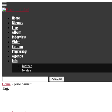
Home
Nieuws
Live
Album
Interview
Video
Column
Prijsvraag
Agenda
Info
Contact
Colofon
Zoeken
Home
»
jesse barnett
Tag:
jesse barnett