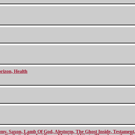
orizon, Health
my, Saxon, Lamb Of God, Alestorm, The Ghost Inside, Testament, A