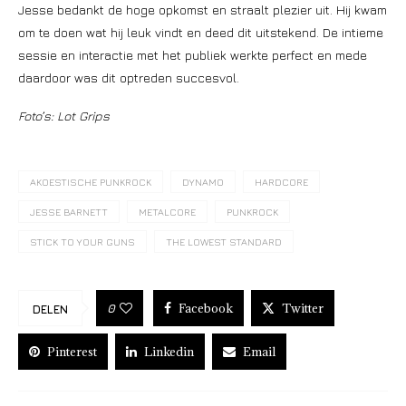
Jesse bedankt de hoge opkomst en straalt plezier uit. Hij kwam
om te doen wat hij leuk vindt en deed dit uitstekend. De intieme
sessie en interactie met het publiek werkte perfect en mede
daardoor was dit optreden succesvol.
Foto’s: Lot Grips
AKOESTISCHE PUNKROCK
DYNAMO
HARDCORE
JESSE BARNETT
METALCORE
PUNKROCK
STICK TO YOUR GUNS
THE LOWEST STANDARD
Facebook
Twitter
0
DELEN
Pinterest
Linkedin
Email