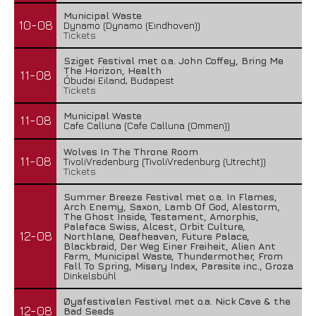
Municipal Waste
10-08
Dynamo (Dynamo (Eindhoven))
Tickets
Sziget Festival met o.a. John Coffey, Bring Me
The Horizon, Health
11-08
Óbudai Eiland, Budapest
Tickets
Municipal Waste
11-08
Cafe Calluna (Cafe Calluna (Ommen))
Wolves In The Throne Room
11-08
TivoliVredenburg (TivoliVredenburg (Utrecht))
Tickets
Summer Breeze Festival met o.a. In Flames,
Arch Enemy, Saxon, Lamb Of God, Alestorm,
The Ghost Inside, Testament, Amorphis,
Paleface Swiss, Alcest, Orbit Culture,
12-08
Northlane, Deafheaven, Future Palace,
Blackbraid, Der Weg Einer Freiheit, Alien Ant
Farm, Municipal Waste, Thundermother, From
Fall To Spring, Misery Index, Parasite inc., Groza
Dinkelsbühl
Øyafestivalen Festival met o.a. Nick Cave & the
12-08
Bad Seeds