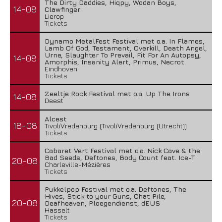
The Dirty Daddies, Hiqpy, Wodan Boys,
14-08
Clawfinger
Lierop
Tickets
Dynamo MetalFest Festival met o.a. In Flames,
Lamb Of God, Testament, Overkill, Death Angel,
Urne, Slaughter To Prevail, Fit For An Autopsy,
14-08
Amorphis, Insanity Alert, Primus, Necrot
Eindhoven
Tickets
Zeeltje Rock Festival met o.a. Up The Irons
14-08
Deest
Alcest
18-08
TivoliVredenburg (TivoliVredenburg (Utrecht))
Tickets
Cabaret Vert Festival met o.a. Nick Cave & the
Bad Seeds, Deftones, Body Count feat. Ice-T
20-08
Charleville-Mézières
Tickets
Pukkelpop Festival met o.a. Deftones, The
Hives, Stick to your Guns, Chat Pile,
20-08
Deafheaven, Ploegendienst, dEUS
Hasselt
Tickets