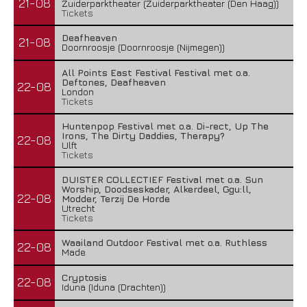
21-08
Zuiderparktheater (Zuiderparktheater (Den Haag))
Tickets
Deafheaven
21-08
Doornroosje (Doornroosje (Nijmegen))
All Points East Festival Festival met o.a.
Deftones, Deafheaven
22-08
London
Tickets
Huntenpop Festival met o.a. Di-rect, Up The
Irons, The Dirty Daddies, Therapy?
22-08
Ulft
Tickets
DUISTER COLLECTIEF Festival met o.a. Sun
Worship, Doodseskader, Alkerdeel, Ggu:ll,
22-08
Modder, Terzij De Horde
Utrecht
Tickets
Waailand Outdoor Festival met o.a. Ruthless
22-08
Made
Cryptosis
22-08
Iduna (Iduna (Drachten))