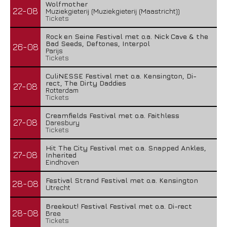
Wolfmother
22-08
Muziekgieterij (Muziekgieterij (Maastricht))
Tickets
Rock en Seine Festival met o.a. Nick Cave & the
Bad Seeds, Deftones, Interpol
26-08
Parijs
Tickets
CuliNESSE Festival met o.a. Kensington, Di-
rect, The Dirty Daddies
27-08
Rotterdam
Tickets
Creamfields Festival met o.a. Faithless
27-08
Daresbury
Tickets
Hit The City Festival met o.a. Snapped Ankles,
27-08
Inherited
Eindhoven
Festival Strand Festival met o.a. Kensington
28-08
Utrecht
Breekout! Festival Festival met o.a. Di-rect
28-08
Bree
Tickets