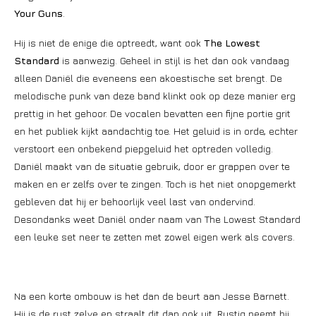
Your Guns
.
Hij is niet de enige die optreedt, want ook
The Lowest
Standard
is aanwezig. Geheel in stijl is het dan ook vandaag
alleen Daniël die eveneens een akoestische set brengt. De
melodische punk van deze band klinkt ook op deze manier erg
prettig in het gehoor. De vocalen bevatten een fijne portie grit
en het publiek kijkt aandachtig toe. Het geluid is in orde, echter
verstoort een onbekend piepgeluid het optreden volledig.
Daniël maakt van de situatie gebruik, door er grappen over te
maken en er zelfs over te zingen. Toch is het niet onopgemerkt
gebleven dat hij er behoorlijk veel last van ondervind.
Desondanks weet Daniël onder naam van The Lowest Standard
een leuke set neer te zetten met zowel eigen werk als covers.
Na een korte ombouw is het dan de beurt aan Jesse Barnett.
Hij is de rust zelve en straalt dit dan ook uit. Rustig neemt hij