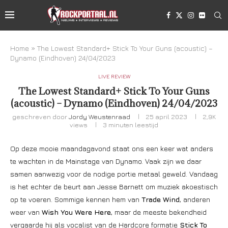
Home
»
The Lowest Standard+ Stick To Your Guns (acoustic) –
Dynamo (Eindhoven) 24/04/2023
LIVE REVIEW
The Lowest Standard+ Stick To Your Guns
(acoustic) – Dynamo (Eindhoven) 24/04/2023
geschreven door
Jordy Weustenraad
25 april 2023
2,9K
views
3 minuten leestijd
Op deze mooie maandagavond staat ons een keer wat anders
te wachten in de Mainstage van Dynamo. Vaak zijn we daar
samen aanwezig voor de nodige portie metaal geweld. Vandaag
is het echter de beurt aan Jesse Barnett om muziek akoestisch
op te voeren. Sommige kennen hem van
Trade Wind
, anderen
weer van
Wish You Were Here
, maar de meeste bekendheid
vergaarde hij als vocalist van de Hardcore formatie
Stick To