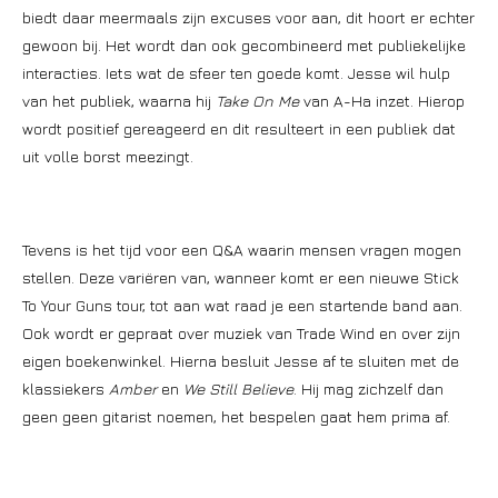
biedt daar meermaals zijn excuses voor aan, dit hoort er echter
gewoon bij. Het wordt dan ook gecombineerd met publiekelijke
interacties. Iets wat de sfeer ten goede komt. Jesse wil hulp
van het publiek, waarna hij
Take On Me
van A-Ha inzet. Hierop
wordt positief gereageerd en dit resulteert in een publiek dat
uit volle borst meezingt.
Tevens is het tijd voor een Q&A waarin mensen vragen mogen
stellen. Deze variëren van, wanneer komt er een nieuwe Stick
To Your Guns tour, tot aan wat raad je een startende band aan.
Ook wordt er gepraat over muziek van Trade Wind en over zijn
eigen boekenwinkel. Hierna besluit Jesse af te sluiten met de
klassiekers
Amber
en
We Still Believe
. Hij mag zichzelf dan
geen geen gitarist noemen, het bespelen gaat hem prima af.