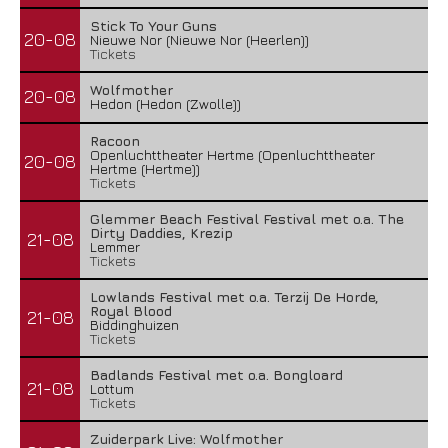
Stick To Your Guns
20-08
Nieuwe Nor (Nieuwe Nor (Heerlen))
Tickets
Wolfmother
20-08
Hedon (Hedon (Zwolle))
Racoon
Openluchttheater Hertme (Openluchttheater
20-08
Hertme (Hertme))
Tickets
Glemmer Beach Festival Festival met o.a. The
Dirty Daddies, Krezip
21-08
Lemmer
Tickets
Lowlands Festival met o.a. Terzij De Horde,
Royal Blood
21-08
Biddinghuizen
Tickets
Badlands Festival met o.a. Bongloard
21-08
Lottum
Tickets
Zuiderpark Live: Wolfmother