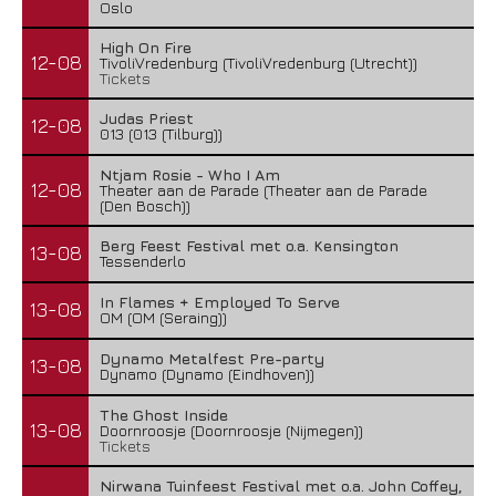
Oslo
High On Fire
12-08
TivoliVredenburg (TivoliVredenburg (Utrecht))
Tickets
Judas Priest
12-08
013 (013 (Tilburg))
Ntjam Rosie - Who I Am
12-08
Theater aan de Parade (Theater aan de Parade
(Den Bosch))
Berg Feest Festival met o.a. Kensington
13-08
Tessenderlo
In Flames + Employed To Serve
13-08
OM (OM (Seraing))
Dynamo Metalfest Pre-party
13-08
Dynamo (Dynamo (Eindhoven))
The Ghost Inside
13-08
Doornroosje (Doornroosje (Nijmegen))
Tickets
Nirwana Tuinfeest Festival met o.a. John Coffey,