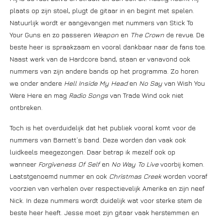
plaats op zijn stoel, plugt de gitaar in en begint met spelen.
Natuurlijk wordt er aangevangen met nummers van Stick To
Your Guns en zo passeren
Weapon
en
The Crown
de revue. De
beste heer is spraakzaam en vooral dankbaar naar de fans toe.
Naast werk van de Hardcore band, staan er vanavond ook
nummers van zijn andere bands op het programma. Zo horen
we onder andere
Hell Inside My Head
en
No Say
van Wish You
Were Here en mag
Radio Songs
van Trade Wind ook niet
ontbreken.
Toch is het overduidelijk dat het publiek vooral komt voor de
nummers van Barnett’s band. Deze worden dan vaak ook
luidkeels meegezongen. Daar betrap ik mezelf ook op
wanneer
Forgiveness Of Self
en
No Way To Live
voorbij komen.
Laatstgenoemd nummer en ook
Christmas Creek
worden vooraf
voorzien van verhalen over respectievelijk Amerika en zijn neef
Nick. In deze nummers wordt duidelijk wat voor sterke stem de
beste heer heeft. Jesse moet zijn gitaar vaak herstemmen en