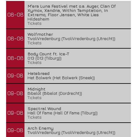
M'era Luna Festival met o.a. Auger, Clan Of
Xymox, Xandria, Within Temptation, In
08-08
Extremo, Floor Jansen, White Lies
Hildesheim
Tickets
Wolfmother
08-08
TivoliVredenburg (TivoliVredenburg (Utrecht))
Tickets
Body Count ft. Ice-T
08-08
013 (013 (Tilburg))
Tickets
Hatebreed
09-08
Het Bolwerk (Het Bolwerk (Sneek))
Midnight
09-08
Bibelot (Bibelot (Dordrecht))
Tickets
Spectral Wound
09-08
Hall Of Fame (Hall Of Fame (Tilburg))
Tickets
Arch Enemy
09-08
TivoliVredenburg (TivoliVredenburg (Utrecht))