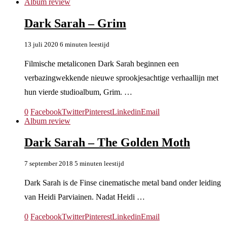
Album review
Dark Sarah – Grim
13 juli 2020
6 minuten leestijd
Filmische metaliconen Dark Sarah beginnen een
verbazingwekkende nieuwe sprookjesachtige verhaallijn met
hun vierde studioalbum, Grim. …
0
Facebook
Twitter
Pinterest
Linkedin
Email
Album review
Dark Sarah – The Golden Moth
7 september 2018
5 minuten leestijd
Dark Sarah is de Finse cinematische metal band onder leiding
van Heidi Parviainen. Nadat Heidi …
0
Facebook
Twitter
Pinterest
Linkedin
Email