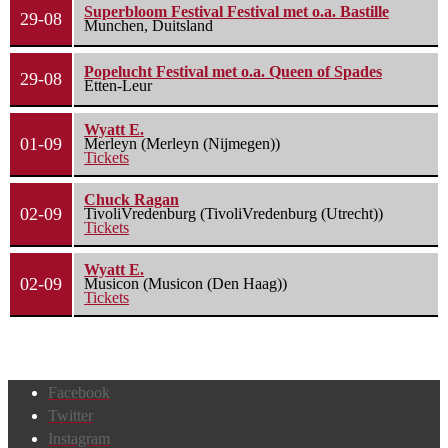
Superbloom Festival Festival met o.a. Bastille
29-08
Munchen, Duitsland
Popelucht Festival met o.a. Queen of Spades
29-08
Etten-Leur
Wyatt E.
01-09
Merleyn (Merleyn (Nijmegen))
Tickets
Chuck Ragan
02-09
TivoliVredenburg (TivoliVredenburg (Utrecht))
Tickets
Wyatt E.
02-09
Musicon (Musicon (Den Haag))
Tickets
Facebook
Twitter
Instagram