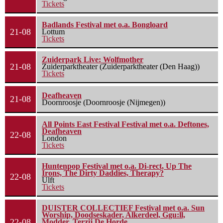
Tickets
Badlands Festival met o.a. Bongloard
21-08
Lottum
Tickets
Zuiderpark Live: Wolfmother
21-08
Zuiderparktheater (Zuiderparktheater (Den Haag))
Tickets
Deafheaven
21-08
Doornroosje (Doornroosje (Nijmegen))
All Points East Festival Festival met o.a. Deftones,
Deafheaven
22-08
London
Tickets
Huntenpop Festival met o.a. Di-rect, Up The
Irons, The Dirty Daddies, Therapy?
22-08
Ulft
Tickets
DUISTER COLLECTIEF Festival met o.a. Sun
Worship, Doodseskader, Alkerdeel, Ggu:ll,
22-08
Modder, Terzij De Horde