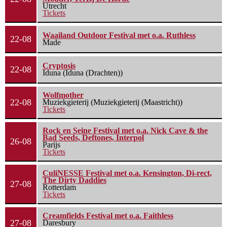
Utrecht
Tickets
Waailand Outdoor Festival met o.a. Ruthless
22-08
Made
Cryptosis
22-08
Iduna (Iduna (Drachten))
Wolfmother
22-08
Muziekgieterij (Muziekgieterij (Maastricht))
Tickets
Rock en Seine Festival met o.a. Nick Cave & the
Bad Seeds, Deftones, Interpol
26-08
Parijs
Tickets
CuliNESSE Festival met o.a. Kensington, Di-rect,
The Dirty Daddies
27-08
Rotterdam
Tickets
Creamfields Festival met o.a. Faithless
27-08
Daresbury