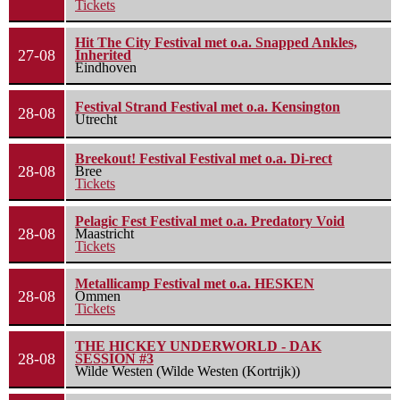
Tickets
Hit The City Festival met o.a. Snapped Ankles,
27-08
Inherited
Eindhoven
Festival Strand Festival met o.a. Kensington
28-08
Utrecht
Breekout! Festival Festival met o.a. Di-rect
28-08
Bree
Tickets
Pelagic Fest Festival met o.a. Predatory Void
28-08
Maastricht
Tickets
Metallicamp Festival met o.a. HESKEN
28-08
Ommen
Tickets
THE HICKEY UNDERWORLD - DAK
28-08
SESSION #3
Wilde Westen (Wilde Westen (Kortrijk))