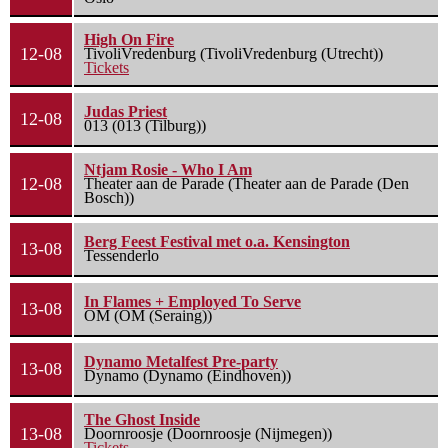
High On Fire
12-08
TivoliVredenburg (TivoliVredenburg (Utrecht))
Tickets
Judas Priest
12-08
013 (013 (Tilburg))
Ntjam Rosie - Who I Am
12-08
Theater aan de Parade (Theater aan de Parade (Den
Bosch))
Berg Feest Festival met o.a. Kensington
13-08
Tessenderlo
In Flames + Employed To Serve
13-08
OM (OM (Seraing))
Dynamo Metalfest Pre-party
13-08
Dynamo (Dynamo (Eindhoven))
The Ghost Inside
13-08
Doornroosje (Doornroosje (Nijmegen))
Tickets