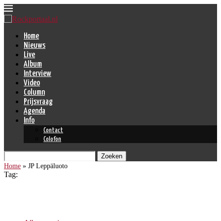
Home
Nieuws
Live
Album
Interview
Video
Column
Prijsvraag
Agenda
Info
Contact
Colofon
Zoeken
Home
»
JP Leppäluoto
Tag:
JP Leppäluoto