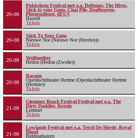
Pukkelpop Festival met o.a. Deftones, The Hives,
Stick to your Guns, Chat Pile, Deafheaven,
20-08
Ploegendienst, dEUS
Hasselt
Tickets
Stick To Your Guns
20-08
Nieuwe Nor (Nieuwe Nor (Heerlen))
Tickets
Wolfmother
20-08
Hedon (Hedon (Zwolle))
Racoon
Openluchttheater Hertme (Openluchttheater Hertme
20-08
(Hertme))
Tickets
Glemmer Beach Festival Festival met o.a. The
Dirty Daddies, Krezip
21-08
Lemmer
Tickets
Lowlands Festival met o.a. Terzij De Horde, Royal
Blood
21-08
Biddinghuizen