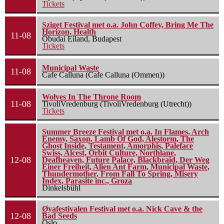
Tickets
Sziget Festival met o.a. John Coffey, Bring Me The
Horizon, Health
11-08
Óbudai Eiland, Budapest
Tickets
Municipal Waste
11-08
Cafe Calluna (Cafe Calluna (Ommen))
Wolves In The Throne Room
11-08
TivoliVredenburg (TivoliVredenburg (Utrecht))
Tickets
Summer Breeze Festival met o.a. In Flames, Arch
Enemy, Saxon, Lamb Of God, Alestorm, The
Ghost Inside, Testament, Amorphis, Paleface
Swiss, Alcest, Orbit Culture, Northlane,
12-08
Deafheaven, Future Palace, Blackbraid, Der Weg
Einer Freiheit, Alien Ant Farm, Municipal Waste,
Thundermother, From Fall To Spring, Misery
Index, Parasite inc., Groza
Dinkelsbühl
Øyafestivalen Festival met o.a. Nick Cave & the
12-08
Bad Seeds
Oslo