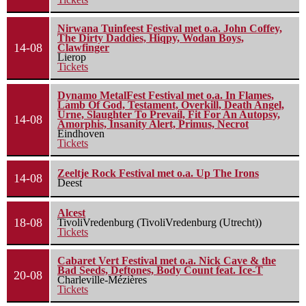
Nirwana Tuinfeest Festival met o.a. John Coffey,
The Dirty Daddies, Hiqpy, Wodan Boys,
14-08
Clawfinger
Lierop
Tickets
Dynamo MetalFest Festival met o.a. In Flames,
Lamb Of God, Testament, Overkill, Death Angel,
Urne, Slaughter To Prevail, Fit For An Autopsy,
14-08
Amorphis, Insanity Alert, Primus, Necrot
Eindhoven
Tickets
Zeeltje Rock Festival met o.a. Up The Irons
14-08
Deest
Alcest
18-08
TivoliVredenburg (TivoliVredenburg (Utrecht))
Tickets
Cabaret Vert Festival met o.a. Nick Cave & the
Bad Seeds, Deftones, Body Count feat. Ice-T
20-08
Charleville-Mézières
Tickets