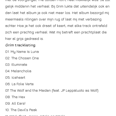
gelijk middenin het verhaal. Bij Grim lukte dat uiteindelijk ook en
dan laat het album je ook niet meer los. Het album bezorgd mij
meermaals rillingen over mijn rug of laat mij met verbazing
achter. Hoe je het ook draait of keert, met elke track ontrafeld
zich een prachtig verhaal. Wat mij betreft een prachtplaat die
hier al grijs gedraaid is.
Grim
tracklisting:
01. My Name Is Luna
02. The Chosen One
03. Illuminate
04. Melancholia
05. Iceheart
06. La Folie Verte
07. The Wolf and the Maiden (feat. JP Leppäluoto as Wolf)
08. The Hex
09. All Ears!
10. The Devil’s Peak