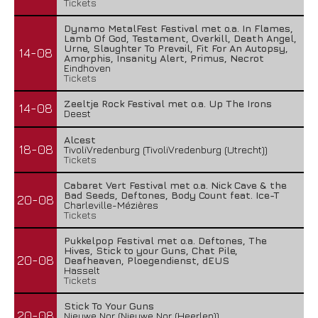
Tickets
Dynamo MetalFest Festival met o.a. In Flames,
Lamb Of God, Testament, Overkill, Death Angel,
Urne, Slaughter To Prevail, Fit For An Autopsy,
14-08
Amorphis, Insanity Alert, Primus, Necrot
Eindhoven
Tickets
Zeeltje Rock Festival met o.a. Up The Irons
14-08
Deest
Alcest
18-08
TivoliVredenburg (TivoliVredenburg (Utrecht))
Tickets
Cabaret Vert Festival met o.a. Nick Cave & the
Bad Seeds, Deftones, Body Count feat. Ice-T
20-08
Charleville-Mézières
Tickets
Pukkelpop Festival met o.a. Deftones, The
Hives, Stick to your Guns, Chat Pile,
20-08
Deafheaven, Ploegendienst, dEUS
Hasselt
Tickets
Stick To Your Guns
20-08
Nieuwe Nor (Nieuwe Nor (Heerlen))