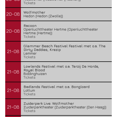
Tickets
Wolfmother
20-08
Hedon (Hedon (Zwolle))
Racoon
Openluchttheater Hertme (Openluchttheater
20-08
Hertme (Hertme))
Tickets
Glemmer Beach Festival Festival met o.a. The
Dirty Daddies, Krezip
21-08
Lemmer
Tickets
Lowlands Festival met o.a. Terzij De Horde,
Royal Blood
21-08
Biddinghuizen
Tickets
Badlands Festival met o.a. Bongloard
21-08
Lottum
Tickets
Zuiderpark Live: Wolfmother
21-08
Zuiderparktheater (Zuiderparktheater (Den Haag))
Tickets