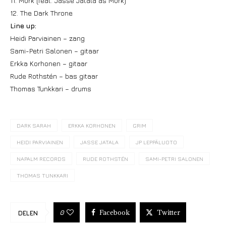
11. Mörk (feat. Jasse Jatala as Mörk)
12. The Dark Throne
Line up:
Heidi Parviainen – zang
Sami-Petri Salonen – gitaar
Erkka Korhonen – gitaar
Rude Rothstén – bas gitaar
Thomas Tunkkari – drums
DARK SARAH
ERKKA KORHONEN
GRIM
HEIDI PARVIAINEN
JASSE JATALA
JP LEPPÄLUOTO
NAPALM RECORDS
RUDE ROTHSTÉN
SAMI-PETRI SALONEN
THOMAS TUNKKARI
Facebook
Twitter
0
DELEN