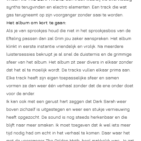
synths terugvinden en electro elementen. Een track die wat
gas terugneemt op zijn voorganger zonder saai te worden.
Het album om kort te gaan:
Als je van sprookjes houd die niet in het sprookjesbos van de
Efteling passen dan zal Grim jou zeker aanspreken. Het album
klinkt in eerste instantie vriendelijk en vrolijk. Na meerdere
luistersessies bekruipt je al snel de duisternis en de grimmige
sfeer van het album. Het album zit zeer divers in elkaar zonder
dat het al te moeilijk wordt. De tracks vullen elkaar prima aan.
Elke track heeft zijn eigen toepasselijke sfeer en samen
vormen ze dan weer één verhaal zonder dat de ene onder doet
voor de ander.
Ik kan ook met een gerust hart zeggen dat Dark Sarah weer
boven zichzelf is uitgestegen en weer een stukje vernieuwing
heeft opgezocht. De sound is nog steeds herkenbaar en die
blijft naar meer smaken. Ik moet toegeven dat ik wel iets meer
tijd nodig had om echt in het verhaal te komen. Daar waar het
met de voorganger, The Golden Moth, heel makkelijk was. Je zat