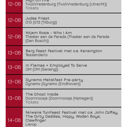
12-08
TivoliVredenburg (TivoliVredenburg (Utrecht))
Tickets
Judas Priest
12-08
013 (013 (Tilburg))
Ntjam Rosie - Who I Am
12-08
Theater aan de Parade (Theater aan de Parade
(Den Bosch))
Berg Feest Festival met o.a. Kensington
13-08
Tessenderlo
In Flames + Employed To Serve
13-08
OM (OM (Seraing))
Dynamo Metalfest Pre-party
13-08
Dynamo (Dynamo (Eindhoven))
The Ghost Inside
13-08
Doornroosje (Doornroosje (Nijmegen))
Tickets
Nirwana Tuinfeest Festival met o.a. John Coffey,
The Dirty Daddies, Hiqpy, Wodan Boys,
14-08
Clawfinger
Lierop