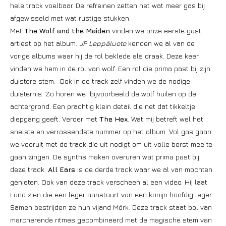
hele track voelbaar. De refreinen zetten net wat meer gas bij
afgewisseld met wat rustige stukken.
Met
The Wolf and the Maiden
vinden we onze eerste gast
artiest op het album.
JP Leppäluoto
kenden we al van de
vorige albums waar hij de rol beklede als draak. Deze keer
vinden we hem in de rol van wolf. Een rol die prima past bij zijn
duistere stem. Ook in de track zelf vinden we de nodige
duisternis. Zo horen we bijvoorbeeld de wolf huilen op de
achtergrond. Een prachtig klein detail die net dat tikkeltje
diepgang geeft. Verder met
The Hex
. Wat mij betreft wel het
snelste en verrassendste nummer op het album. Vol gas gaan
we vooruit met de track die uit nodigt om uit volle borst mee te
gaan zingen. De synths maken overuren wat prima past bij
deze track.
All Ears
is de derde track waar we al van mochten
genieten. Ook van deze track verscheen al een video. Hij laat
Luna zien die een leger aanstuurt van een konijn hoofdig leger.
Samen bestrijden ze hun vijand Mörk. Deze track staat bol van
marcherende ritmes gecombineerd met de magische stem van