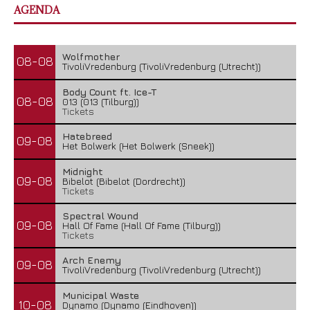
AGENDA
Wolfmother
08-08
TivoliVredenburg (TivoliVredenburg (Utrecht))
Body Count ft. Ice-T
08-08
013 (013 (Tilburg))
Tickets
Hatebreed
09-08
Het Bolwerk (Het Bolwerk (Sneek))
Midnight
09-08
Bibelot (Bibelot (Dordrecht))
Tickets
Spectral Wound
09-08
Hall Of Fame (Hall Of Fame (Tilburg))
Tickets
Arch Enemy
09-08
TivoliVredenburg (TivoliVredenburg (Utrecht))
Municipal Waste
10-08
Dynamo (Dynamo (Eindhoven))