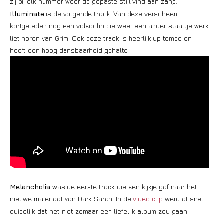
zij bij elk nummer weer de gepaste stijl vind aan zang.
Illuminate
is de volgende track. Van deze verscheen
kortgeleden nog een videoclip die weer een ander staaltje werk
liet horen van Grim. Ook deze track is heerlijk up tempo en
heeft een hoog dansbaarheid gehalte.
Melancholia
was de eerste track die een kijkje gaf naar het
nieuwe materiaal van Dark Sarah. In de
video clip
werd al snel
duidelijk dat het niet zomaar een liefelijk album zou gaan