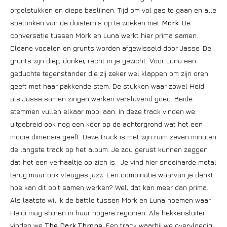
orgelstukken en diepe baslijnen. Tijd om vol gas te gaan en alle
spelonken van de duisternis op te zoeken met
Mörk
. De
conversatie tussen Mörk en Luna werkt hier prima samen.
Cleane vocalen en grunts worden afgewisseld door Jasse. De
grunts zijn diep, donker, recht in je gezicht. Voor Luna een
geduchte tegenstander die zij zeker wel klappen om zijn oren
geeft met haar pakkende stem. De stukken waar zowel Heidi
als Jasse samen zingen werken verslavend goed. Beide
stemmen vullen elkaar mooi aan. In deze track vinden we
uitgebreid ook nog een koor op de achtergrond wat het een
mooie dimensie geeft. Deze track is met zijn ruim zeven minuten
de langste track op het album. Je zou gerust kunnen zeggen
dat het een verhaaltje op zich is. Je vind hier snoeiharde metal
terug maar ook vleugjes jazz. Een combinatie waarvan je denkt
hoe kan dit ooit samen werken? Wel, dat kan meer dan prima.
Als laatste wil ik de battle tussen Mörk en Luna noemen waar
Heidi mag shinen in haar hogere regionen. Als hekkensluiter
vinden we
The Dark Throne
. Een track waarbij we overvloedig