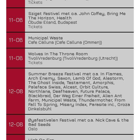
Tickets
Sziget Festival met o.a. John Coffey, Bring Me
The Horizon, Health
11-08
Óbudai Eiland, Budapest
Tickets
Municipal Waste
11-08
Cafe Calluna (Cafe Calluna (Ommen))
Wolves In The Throne Room
11-08
TivoliVredenburg (TivoliVredenburg (Utrecht))
Tickets
Summer Breeze Festival met o.a. In Flames,
Arch Enemy, Saxon, Lamb Of God, Alestorm,
The Ghost Inside, Testament, Amorphis,
Paleface Swiss, Alcest, Orbit Culture,
12-08
Northlane, Deafheaven, Future Palace,
Blackbraid, Der Weg Einer Freiheit, Alien Ant
Farm, Municipal Waste, Thundermother, From
Fall To Spring, Misery Index, Parasite inc., Groza
Dinkelsbühl
Øyafestivalen Festival met o.a. Nick Cave & the
12-08
Bad Seeds
Oslo
High On Fire