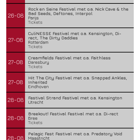
Rock en Seine Festival met o.a. Nick Cave & the
Bad Seeds, Deftones, Interpol
26-08
Parijs
Tickets
CuliNESSE Festival met o.a. Kensington, Di-
rect, The Dirty Daddies
27-08
Rotterdam
Tickets
Creamfields Festival met o.a. Faithless
27-08
Daresbury
Tickets
Hit The City Festival met o.a. Snapped Ankles,
27-08
Inherited
Eindhoven
Festival Strand Festival met o.a. Kensington
28-08
Utrecht
Breekout! Festival Festival met o.a. Di-rect
28-08
Bree
Tickets
Pelagic Fest Festival met o.a. Predatory Void
28-08
Maastricht