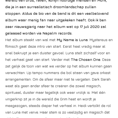
wereld van orbs, raven, konijn hoofdige mensen en Mörk,
die je in een surrealistisch droomlandschap zullen
stoppen. Aldus de bio van de band is dit een veelbelovend
album waar menig fan naar uitgekeken heeft. Ook ik ben
zeer nieuwsgierig naar het album wat op 17 juli 2020 zal
geleased worden via Napalm records.
Het album steekt van wal met
My Name is Luna
. Mystereus en
filmisch gaat deze intro van start. Eerst heel vredig maar al
snel bekruipt je een duister gevoel. Luna stelt zichzelf voor en
het verhaal gaat van start. Verder met
The Chosen One
. Deze
zet gelijk de toon van wat we verder op het album kunnen gaan
verwachten. Up tempo nummers die bol staan van gave orkest
arrangementen. Om de sfeer maar niet te vergeten. Dark Sarah
weet als geen ander sfeer te creëren die zowel magisch,
spiritueel, duister maar tegelkijk ook weer vrolijk is. Met één
vingerknip zit je in de wereld die Grim heet en wordt je
meegezogen, steeds dieper het verhaal in. Heidi vertolkt de rol
van Luna met verve. Haar stem is zo veelzijdig en magisch dat