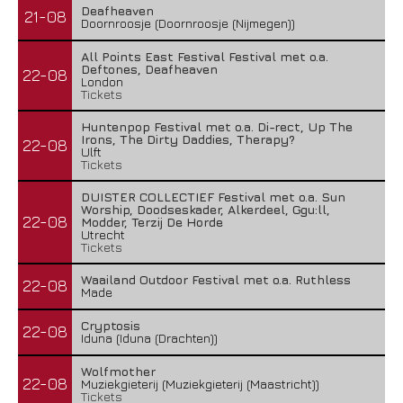
Deafheaven
21-08
Doornroosje (Doornroosje (Nijmegen))
All Points East Festival Festival met o.a.
Deftones, Deafheaven
22-08
London
Tickets
Huntenpop Festival met o.a. Di-rect, Up The
Irons, The Dirty Daddies, Therapy?
22-08
Ulft
Tickets
DUISTER COLLECTIEF Festival met o.a. Sun
Worship, Doodseskader, Alkerdeel, Ggu:ll,
22-08
Modder, Terzij De Horde
Utrecht
Tickets
Waailand Outdoor Festival met o.a. Ruthless
22-08
Made
Cryptosis
22-08
Iduna (Iduna (Drachten))
Wolfmother
22-08
Muziekgieterij (Muziekgieterij (Maastricht))
Tickets